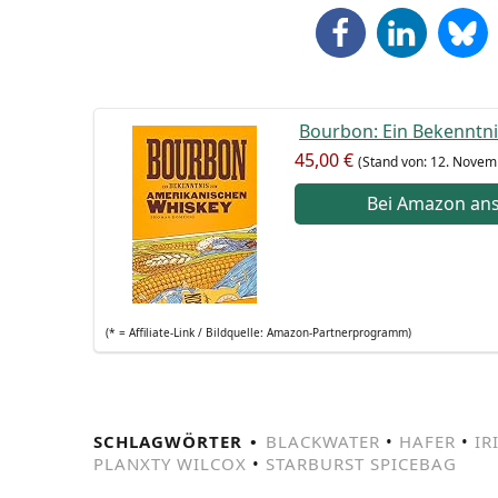
Bour­bon: Ein Bekennt­ni
45,00 €
(Stand von: 12. Novem
Bei Ama­zon an
(* = Affi­lia­te-Link / Bild­quel­le: Amazon-Partnerprogramm)
SCHLAGWÖRTER
BLACKWATER
•
HAFER
•
IR
PLANXTY WILCOX
•
STARBURST SPICEBAG