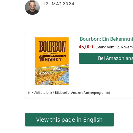
12. MAI 2024
Bour­bon: Ein Bekennt­ni
45,00 €
(Stand von: 12. Novem
Bei Ama­zon an
(* = Affi­lia­te-Link / Bild­quel­le: Amazon-Partnerprogramm)
View this page in English