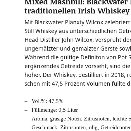
Mixed Mashbill: Blackwater P
traditionellen Irish Whiskey 
Mit Black­wa­ter Planx­ty Wil­cox zele­briert 
Still Whis­key aus unter­schied­li­chen Get
Head Distil­ler John Wil­cox, ver­sprüht de
unge­mälz­ter und gemälz­ter Gers­te sowi
Wäh­rend die gül­ti­ge Defi­ni­ton von Pot S
ergän­zen­des Getrei­de vor­sieht, sind die 
höher. Der Whis­key, destil­liert in 2018, 
schen mit 47,5 Pro­zent Volu­men füll­te di
Vol.%: 47,5%
Füll­men­ge: 0,5 Liter
Aro­ma: gra­si­ge Noten, Zitrus­no­ten, leich­
Geschmack: Zitrus­no­ten, ölig, Getrei­den­o­te