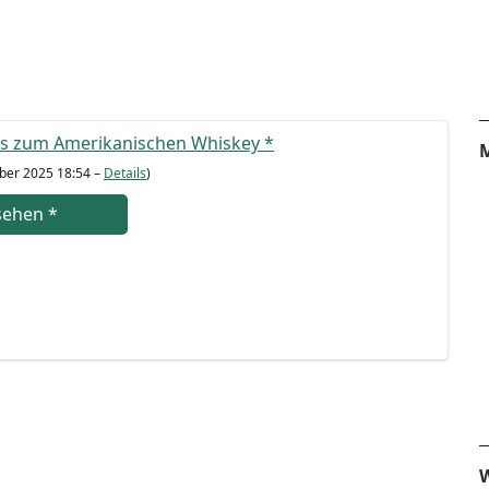
s zum Ame­ri­ka­ni­schen Whis­key
*
M
­ber 2025 18:54 –
Details
)
se­hen
*
W