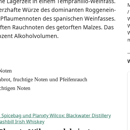
i­ne Lager­zeit in einem Tem­pr­anil­lo-Wein­fass.
M
erz­haf­te Wür­ze des domi­nan­ten Rog­gen­ein­
 Pflau­men­no­ten des spa­ni­schen Wein­fas­ses.
W
W
f­ten Rauch­no­ten des getorf­ten Mal­zes. Das
W
ro­zent Alkoholvolumen.
m
W
 Noten
­brot, fruch­ti­ge Noten und Pfeifenrauch
ch­ti­gen Noten