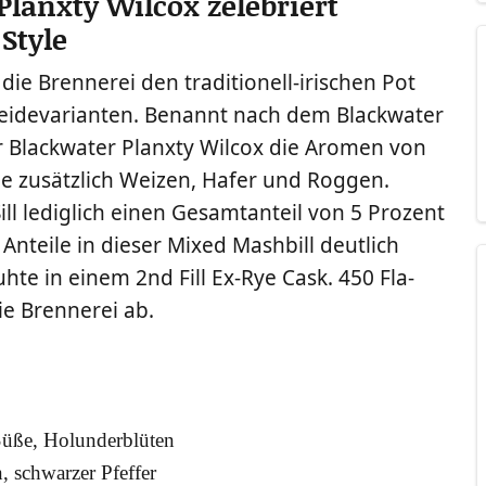
lanxty Wilcox zelebriert
Style
die Bren­ne­rei den tra­di­tio­nell-iri­schen Pot
rei­de­va­ri­an­ten. Benannt nach dem Black­wa­ter
r Black­wa­ter Planx­ty Wil­cox die Aro­men von
e zusätz­lich Wei­zen, Hafer und Rog­gen.
ill ledig­lich einen Gesamt­an­teil von 5 Pro­zent
Antei­le in die­ser Mixed Mash­bill deut­lich
ruh­te in einem 2nd Fill Ex-Rye Cask. 450 Fla­
e Bren­ne­rei ab.
te Süße, Holunderblüten
n, schwar­zer Pfeffer