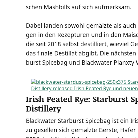
schen Mash­bills auf sich aufmerksam.
Dabei lan­den sowohl gemälz­te als auch 
gen in den Rezep­tu­ren und in den Mai­sch
die seit 2018 selbst destil­liert, wie­viel G
das fina­le Destil­lat abgibt. Die nächs­ten
burst Spi­ce­bag und Black­wa­ter Planx­ty 
Irish Peated Rye: Starburst 
Distillery
Black­wa­ter Star­burst Spi­ce­bag ist ein I
zu gesel­len sich gemälz­te Gers­te, Hafer