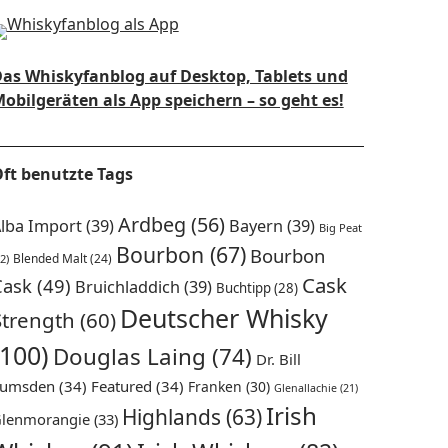
as Whiskyfanblog auf Desktop, Tablets und
obilgeräten als App speichern – so geht es!
ft benutzte Tags
Ardbeg
(56)
lba Import
(39)
Bayern
(39)
Big Peat
Bourbon
(67)
Bourbon
Blended Malt
(24)
2)
Cask
Cask
(49)
Bruichladdich
(39)
Buchtipp
(28)
Deutscher Whisky
Strength
(60)
(100)
Douglas Laing
(74)
Dr. Bill
umsden
(34)
Featured
(34)
Franken
(30)
Glenallachie
(21)
Irish
Highlands
(63)
lenmorangie
(33)