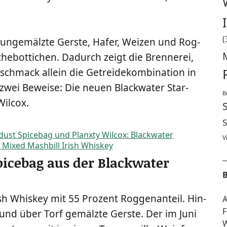
(
unge­mälz­te Gers­te, Hafer, Wei­zen und Rog­
e­bot­ti­chen. Dadurch zeigt die Bren­ne­rei,
eschmack allein die Getrei­de­kom­bi­na­ti­on in
 zwei Bewei­se: Die neu­en Black­wa­ter Star­
B
Wilcox.
S
V
Spicebag aus der Blackwater
B
rish Whis­key mit 55 Pro­zent Rog­gen­an­teil. Hin­
A
F
 und über Torf gemälz­te Gers­te. Der im Juni
W