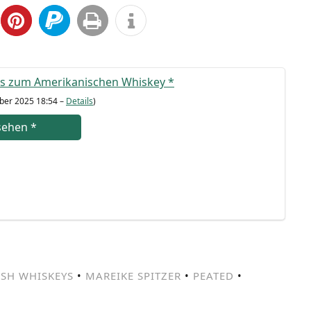
s zum Ame­ri­ka­ni­schen Whis­key
*
­ber 2025 18:54 –
Details
)
se­hen
*
ISH WHISKEYS
•
MAREIKE SPITZER
•
PEATED
•