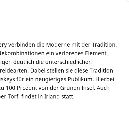
lery ver­bin­den die Moder­ne mit der Tra­di­ti­on.
e­kom­bi­na­tio­nen ein ver­lo­re­nes Ele­ment,
ei­gen deut­lich die unter­schied­li­chen
­de­ar­ten. Dabei stel­len sie die­se Tra­di­ti­on
keys für ein neu­gie­ri­ges Publi­kum. Hier­bei
zu 100 Pro­zent von der Grü­nen Insel. Auch
 Torf, fin­det in Irland statt.