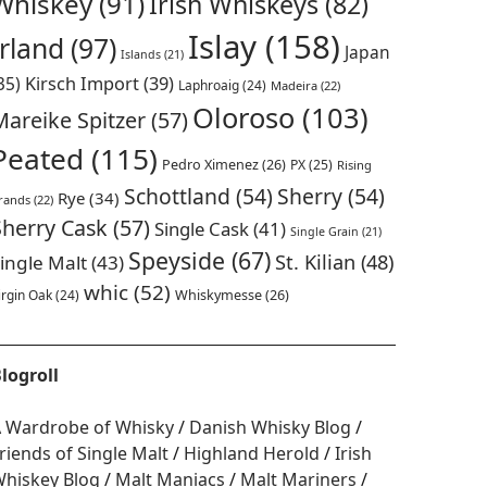
Whiskey
(91)
Irish Whiskeys
(82)
Islay
(158)
Irland
(97)
Japan
Islands
(21)
35)
Kirsch Import
(39)
Laphroaig
(24)
Madeira
(22)
Oloroso
(103)
Mareike Spitzer
(57)
Peated
(115)
Pedro Ximenez
(26)
PX
(25)
Rising
Schottland
(54)
Sherry
(54)
Rye
(34)
rands
(22)
Sherry Cask
(57)
Single Cask
(41)
Single Grain
(21)
Speyside
(67)
St. Kilian
(48)
ingle Malt
(43)
whic
(52)
irgin Oak
(24)
Whiskymesse
(26)
logroll
 Wardrobe of Whisky
Danish Whisky Blog
riends of Single Malt
Highland Herold
Irish
hiskey Blog
Malt Maniacs
Malt Mariners