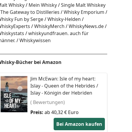
alt Whisky
Mein Whisky
Single Malt Whiskey
The Gateway to Distilleries
Whisky Emporium
hisky Fun by Serge
Whisky-Helden
hiskyExperts
WhiskyMerch
WhiskyNews.de
hiskystats
whiskyundfrauen. auch für
änner.
Whiskywissen
hisky-Bücher bei Amazon
Jim McEwan: Isle of my heart:
Islay - Queen of the Hebrides /
Islay - Königin der Hebriden
( Bewertungen)
Preis:
ab 40,32 € Euro
Bei Amazon kaufen