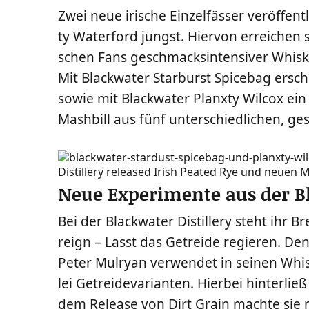
Zwei neue iri­sche Ein­zel­fäs­ser ver­öf­fen
ty Water­ford jüngst. Hier­von errei­chen 
schen Fans geschmacks­in­ten­si­ver Whis­k
Mit Black­wa­ter Star­burst Spi­ce­bag ersc
sowie mit Black­wa­ter Planx­ty Wil­cox ein 
Mash­bill aus fünf unter­schied­li­chen, g
Neue Experimente aus der Bl
Bei der Black­wa­ter Distil­lery steht ihr 
reign – Lasst das Getrei­de regie­ren. D
Peter Mul­ryan ver­wen­det in sei­nen Whis­
lei Getrei­de­va­ri­an­ten. Hier­bei hin­ter­l
dem Release von Dirt Grain mach­te sie mit