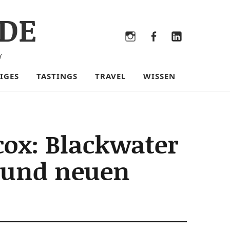
DE
Bluesky
Threads
Instagram
Facebook
LinkedIn
Y
IGES
TASTINGS
TRAVEL
WISSEN
cox: Blackwater
e und neuen