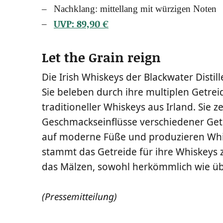
Nach­klang: mit­tel­lang mit wür­zi­gen Noten
UVP: 89,90 €
Let the Grain reign
Die Irish Whis­keys der Black­wa­ter Distil­
Sie bele­ben durch ihre mul­ti­plen Getrei­d
tra­di­tio­nel­ler Whis­keys aus Irland. Sie z
Geschmacks­ein­flüs­se ver­schie­de­ner Getrei
auf moder­ne Füße und pro­du­zie­ren Whis­
stammt das Getrei­de für ihre Whis­keys 
das Mäl­zen, sowohl her­kömm­lich wie über
(Pres­se­mit­tei­lung)