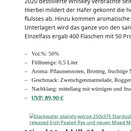
2020 destil­lier­te Whis­key ver­brach­te se
Hier­bei mil­dert der Hafer gekonnt die h
fluls­ses ab. Hin­zu kom­men aro­ma­ti­sche
Unter­la­gert wird das gan­ze von den san
Ein­zel­fass ergab 400 Fla­schen mit 50 P
Vol.%: 50%
Füll­men­ge: 0,5 Liter
Aro­ma: Pflau­men­no­ten, Brot­teig, fruch­ti­ge
Geschmack: Zwetsch­ge­n­mar­me­la­de, Rog­gen
Nach­klang: mit­tel­lang mit wür­zi­gen und fru
UVP: 89,90 €