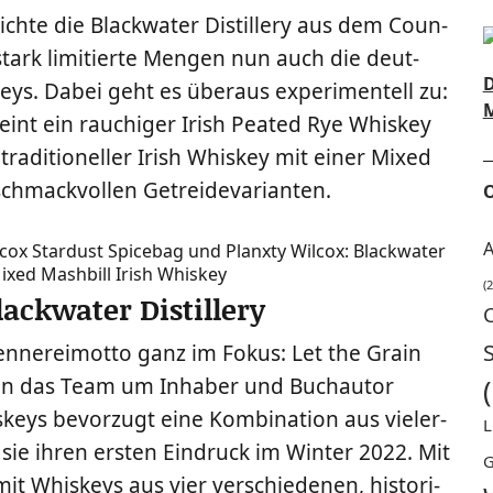
t­lich­te die Black­wa­ter Distil­lery aus dem Coun­
stark limi­tier­te Men­gen nun auch die deut­
D
eys. Dabei geht es über­aus expe­ri­men­tell zu:
M
heint ein rau­chi­ger Irish Pea­ted Rye Whis­key
tra­di­tio­nel­ler Irish Whis­key mit einer Mixed
eschmack­vol­len Getreidevarianten.
O
A
(2
ackwater Distillery
Bren­ne­rei­mot­to ganz im Fokus: Let the Grain
enn das Team um Inha­ber und Buch­au­tor
keys bevor­zugt eine Kom­bi­na­ti­on aus vie­ler­
L
ieß sie ihren ers­ten Ein­druck im Win­ter 2022. Mit
G
 Whis­keys aus vier ver­schie­de­nen, his­to­ri­