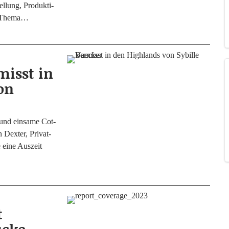
l­lung, Pro­duk­ti­
um Thema…
isst in
on
 und ein­sa­me Cot­
 Dex­ter, Pri­vat­
e eine Aus­zeit
t