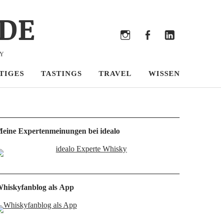
DE
Bluesky
Threads
Instagram
Facebook
LinkedIn
KY
TIGES
TASTINGS
TRAVEL
WISSEN
eine Expertenmeinungen bei idealo
hiskyfanblog als App