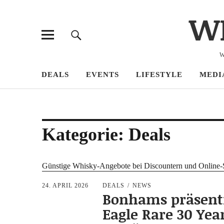
W
W
DEALS
EVENTS
LIFESTYLE
MEDI
Kategorie:
Deals
Güns­ti­ge Whis­ky-Ange­bo­te bei Dis­coun­tern und Online
24. APRIL 2026
DEALS
NEWS
Bonhams präsent
Eagle Rare 30 Yea