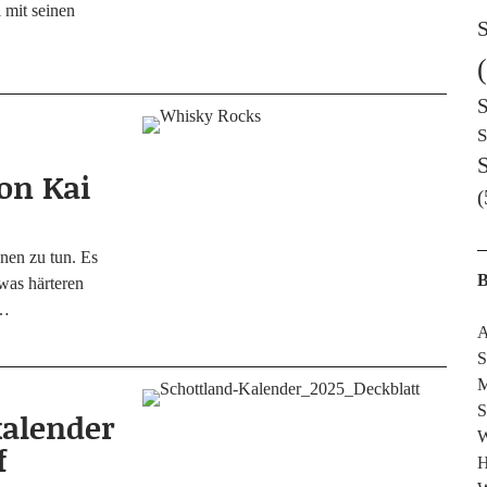
i mit sei­nen
S
S
S
h
on Kai
(
­nen zu tun. Es
B
as här­te­ren
s…
A
S
M
S
kalender
W
f
H