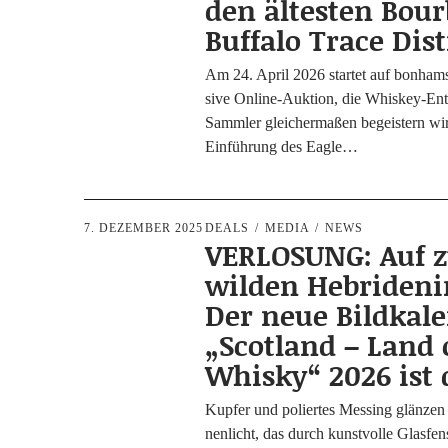
den ältesten Bou
Buffalo Trace Dist
Am 24. April 2026 star­tet auf bonham
si­ve Online-Auk­­ti­on, die Whis­key-Ent­hu
Samm­ler glei­cher­ma­ßen begeis­tern wi
Ein­füh­rung des Eagle…
7. DEZEMBER 2025
DEALS
MEDIA
NEWS
VERLOSUNG: Auf 
wilden Hebrideni
Der neue Bildkal
„Scotland – Land 
Whisky“ 2026 ist 
Kup­fer und polier­tes Mes­sing glän­z
nen­licht, das durch kunst­vol­le Glas­fens