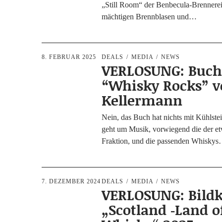
„Still Room“ der Ben­­be­­cu­­la-Bren­­ne­­re
mäch­ti­gen Brenn­bla­sen und…
8. FEBRUAR 2025
DEALS
MEDIA
NEWS
VERLOSUNG: Buc
“Whisky Rocks” v
Kellermann
Nein, das Buch hat nichts mit Kühl­stei
geht um Musik, vor­wie­gend die der etw
Frak­ti­on, und die pas­sen­den Whisky
7. DEZEMBER 2024
DEALS
MEDIA
NEWS
VERLOSUNG: Bild
„Scotland ‑Land o