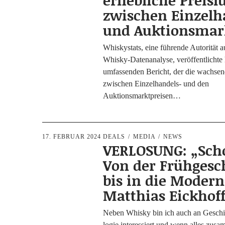
erhebliche Preisl
zwischen Einzelh
und Auktionsmar
Whis­kystats, eine füh­ren­de Auto­ri­tät
Whis­ky-Daten­­a­na­­ly­­se, ver­öf­fent­lich­t
umfas­sen­den Bericht, der die wach­sen­
zwi­schen Ein­­zel­han­­dels- und den
Auktionsmarktpreisen…
17. FEBRUAR 2024
DEALS
MEDIA
NEWS
VERLOSUNG: „Scho
Von der Frühgesc
bis in die Moder
Matthias Eickhof
Neben Whis­ky bin ich auch an Geschi
lo­gie inter­es­siert und wenn alles zu