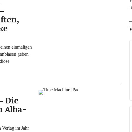
n
W
–
f
ften,
ke
W
einen ein­ma­li­gen
nn­bla­sen geben
dio­se
– Die
n Alba-
on Ver­lag im Jahr