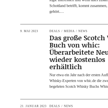
Schott­land betrifft, kommt zusam­men
gehört.…
9. MAI 2023
DEALS
MEDIA
NEWS
Das große Scotch
Buch von whic:
Überarbeitete Ne
wieder kostenlos
erhältlich
Nur etwa ein Jahr nach der ers­ten Auf­l
Whis­ky-Exper­­ten von whic.de die zwei­
begehr­ten Scotch Whis­ky Buchs Whi
21. JANUAR 2023
DEALS
NEWS