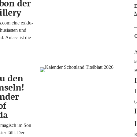
rbon der
D
illery
M
s.com eine exklu­
­­si­as­­ten und
O
rd. Anlass ist die
A
B
B
zu den
nseln!
ender
(
of
da
en magisch im Son­
­ter fällt. Der
K