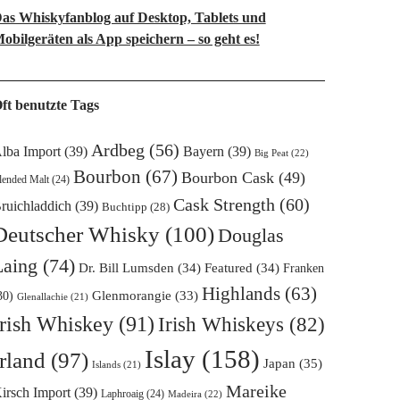
as Whiskyfanblog auf Desktop, Tablets und
obilgeräten als App speichern – so geht es!
ft benutzte Tags
Ardbeg
(56)
lba Import
(39)
Bayern
(39)
Big Peat
(22)
Bourbon
(67)
Bourbon Cask
(49)
lended Malt
(24)
Cask Strength
(60)
ruichladdich
(39)
Buchtipp
(28)
Deutscher Whisky
(100)
Douglas
Laing
(74)
Dr. Bill Lumsden
(34)
Featured
(34)
Franken
Highlands
(63)
Glenmorangie
(33)
30)
Glenallachie
(21)
Irish Whiskey
(91)
Irish Whiskeys
(82)
Islay
(158)
Irland
(97)
Japan
(35)
Islands
(21)
Mareike
irsch Import
(39)
Laphroaig
(24)
Madeira
(22)