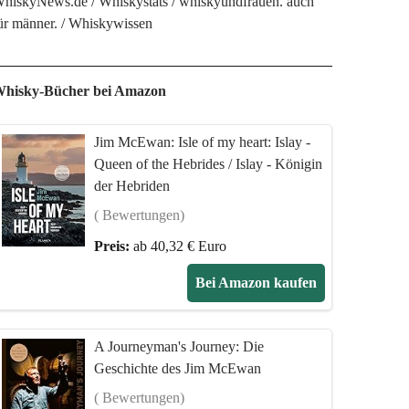
hiskyNews.de
Whiskystats
whiskyundfrauen. auch
ür männer.
Whiskywissen
hisky-Bücher bei Amazon
Jim McEwan: Isle of my heart: Islay -
Queen of the Hebrides / Islay - Königin
der Hebriden
( Bewertungen)
Preis:
ab 40,32 € Euro
Bei Amazon kaufen
A Journeyman's Journey: Die
Geschichte des Jim McEwan
( Bewertungen)