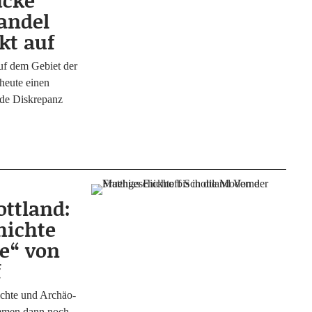
ücke
andel
kt auf
 auf dem Gebiet der
e heu­te einen
de Dis­kre­panz
ttland:
hichte
ne“ von
f
ch­te und Archäo­
sam­men dann noch