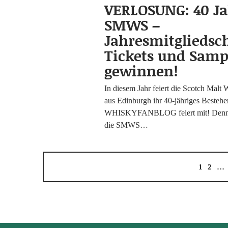
VERLOSUNG: 40 J
SMWS –
Jahresmitgliedsc
Tickets und Samp
gewinnen!
In die­sem Jahr fei­ert die Scotch Malt 
aus Edin­burgh ihr 40-jäh­ri­­ges Beste
WHISKYFANBLOG fei­ert mit! Denn
die SMWS…
1
2
…