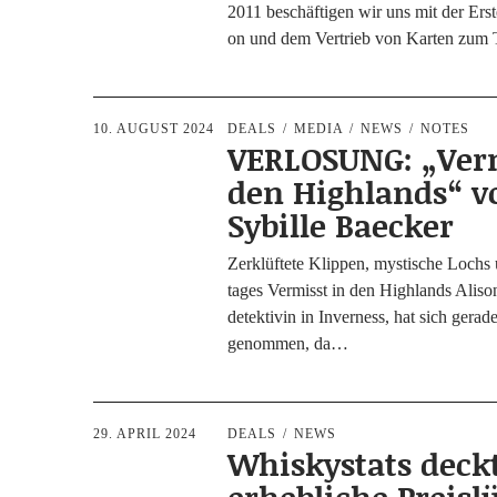
2011 beschäf­ti­gen wir uns mit der Erste
on und dem Ver­trieb von Kar­ten z
10. AUGUST 2024
DEALS
MEDIA
NEWS
NOTES
VERLOSUNG: „Verm
den Highlands“ v
Sybille Baecker
Zer­klüf­te­te Klip­pen, mys­ti­sche Lochs
ta­ges Ver­misst in den High­lands Ali­son
de­tek­ti­vin in Inver­ness, hat sich gera­d
genom­men, da…
29. APRIL 2024
DEALS
NEWS
Whiskystats deck