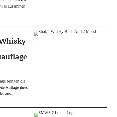
, was zusam­men
 Whisky
uauflage
a­ge brin­gen die
te Auf­la­ge ihres
s­ky aus…