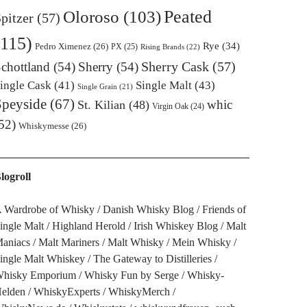
Oloroso
(103)
Peated
pitzer
(57)
(115)
Rye
(34)
Pedro Ximenez
(26)
PX
(25)
Rising Brands
(22)
Sherry Cask
(57)
chottland
(54)
Sherry
(54)
ingle Cask
(41)
Single Malt
(43)
Single Grain
(21)
Speyside
(67)
whic
St. Kilian
(48)
Virgin Oak
(24)
52)
Whiskymesse
(26)
logroll
 Wardrobe of Whisky
Danish Whisky Blog
Friends of
ingle Malt
Highland Herold
Irish Whiskey Blog
Malt
aniacs
Malt Mariners
Malt Whisky
Mein Whisky
ingle Malt Whiskey
The Gateway to Distilleries
hisky Emporium
Whisky Fun by Serge
Whisky-
elden
WhiskyExperts
WhiskyMerch