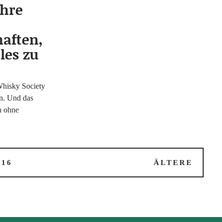
ahre
haften,
les zu
Whis­ky Socie­ty
hen. Und das
 ohne
16
ÄLTERE