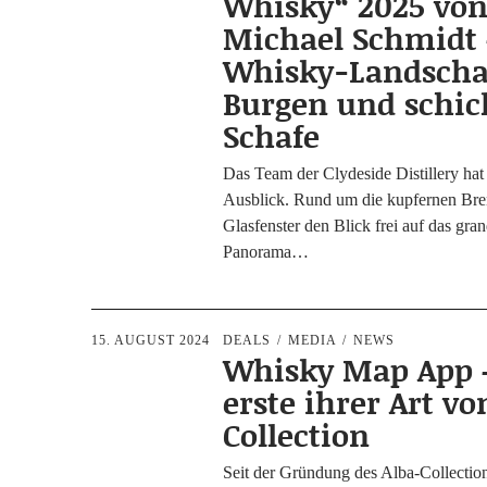
Whisky“ 2025 vo
Michael Schmidt 
Whisky-Landscha
Burgen und schic
Schafe
Das Team der Cly­de­si­de Distil­lery hat 
Aus­blick. Rund um die kup­fer­nen Bre
Glas­fens­ter den Blick frei auf das gran­
Panorama…
15. AUGUST 2024
DEALS
MEDIA
NEWS
Whisky Map App 
erste ihrer Art vo
Collection
Seit der Grün­dung des Alba-Col­l­ec­­ti­