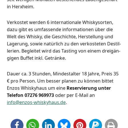
in Herxheim.
Ver­kos­tet wer­den 6 inter­na­tio­na­le Whis­ky­sor­ten,
dazu gibt es umfas­sen­de infor­ma­tio­nen über die
Welt des Whis­ky, die Geschich­te, Her­stel­lung und
Lage­rung, sowie natür­lich zu den ver­kos­te­ten Destil­
le­rien. Beglei­tet wird das Tasting von einem drei­gän­
gi­gen Buf­fet inkl. Getränke.
Dau­er ca. 3 Stun­den, Min­dest­al­ter 18 Jah­re, Preis 35
€ pro Per­son. Um bes­ser pla­nen zu kön­nen bit­tet
Enzos Whis­ky­haus um eine
Reser­vie­rung unter
Tele­fon 07276 969973
oder per E‑Mail an
info@enzos-whiskyhaus.de
.