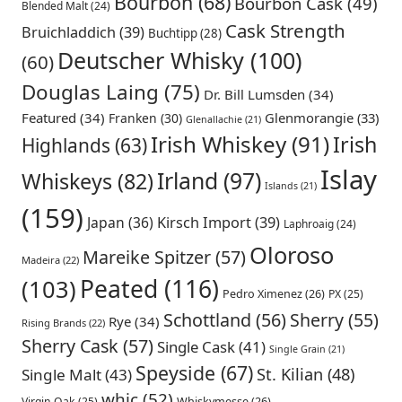
Bourbon
(68)
Bourbon Cask
(49)
Blended Malt
(24)
Cask Strength
Bruichladdich
(39)
Buchtipp
(28)
Deutscher Whisky
(100)
(60)
Douglas Laing
(75)
Dr. Bill Lumsden
(34)
Featured
(34)
Glenmorangie
(33)
Franken
(30)
Glenallachie
(21)
Irish Whiskey
(91)
Irish
Highlands
(63)
Islay
Irland
(97)
Whiskeys
(82)
Islands
(21)
(159)
Japan
(36)
Kirsch Import
(39)
Laphroaig
(24)
Oloroso
Mareike Spitzer
(57)
Madeira
(22)
Peated
(116)
(103)
Pedro Ximenez
(26)
PX
(25)
Schottland
(56)
Sherry
(55)
Rye
(34)
Rising Brands
(22)
Sherry Cask
(57)
Single Cask
(41)
Single Grain
(21)
Speyside
(67)
St. Kilian
(48)
Single Malt
(43)
whic
(52)
Virgin Oak
(25)
Whiskymesse
(26)