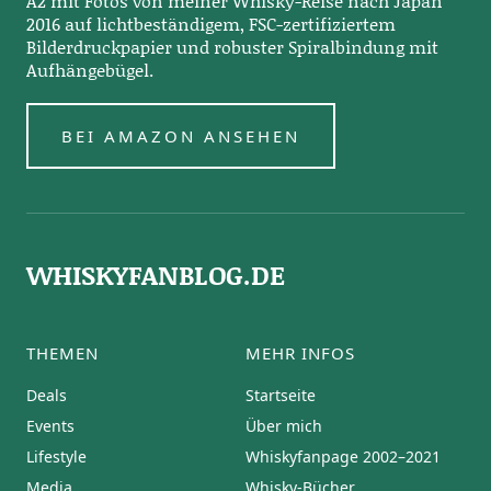
A2 mit Fotos von meiner Whisky-Reise nach Japan
2016 auf lichtbeständigem, FSC-zertifiziertem
Bilderdruckpapier und robuster Spiralbindung mit
Aufhängebügel.
BEI AMAZON ANSEHEN
WHISKYFANBLOG.DE
THEMEN
MEHR INFOS
Deals
Startseite
Events
Über mich
Lifestyle
Whiskyfanpage 2002–2021
Media
Whisky-Bücher