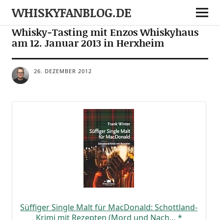
WHISKYFANBLOG.DE
TASTINGS
Whisky-Tasting mit Enzos Whiskyhaus
am 12. Januar 2013 in Herxheim
26. DEZEMBER 2012
Süf­fi­ger Sin­gle Malt für Mac­Do­nald: Schott­land-
Kri­mi mit Rezep­ten (Mord und Nach…
*