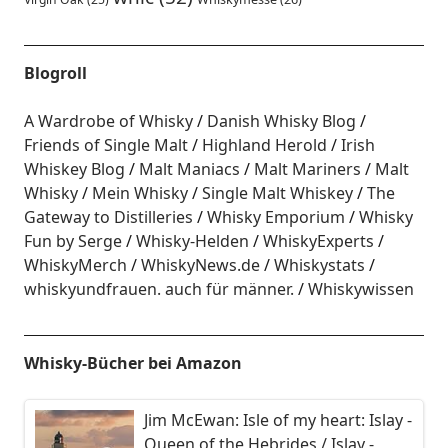
Blogroll
A Wardrobe of Whisky
Danish Whisky Blog
Friends of Single Malt
Highland Herold
Irish
Whiskey Blog
Malt Maniacs
Malt Mariners
Malt
Whisky
Mein Whisky
Single Malt Whiskey
The
Gateway to Distilleries
Whisky Emporium
Whisky
Fun by Serge
Whisky-Helden
WhiskyExperts
WhiskyMerch
WhiskyNews.de
Whiskystats
whiskyundfrauen. auch für männer.
Whiskywissen
Whisky-Bücher bei Amazon
Jim McEwan: Isle of my heart: Islay -
Queen of the Hebrides / Islay -