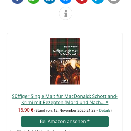
Süf­fi­ger Sin­gle Malt für Mac­Do­nald: Schott­land-
Kri­mi mit Rezep­ten (Mord und Nach…
*
16,90 €
(Stand von: 12. Novem­ber 2025 21:33 –
Details
)
Bei Ama­zon anse­hen
*