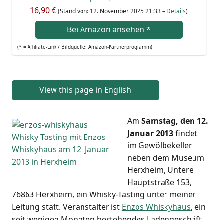
16,90 €
(Stand von: 12. Novem­ber 2025 21:33 –
Details
)
Bei Ama­zon anse­hen
*
(* = Affi­lia­te-Link / Bild­quel­le: Amazon-Partnerprogramm)
View this page in English
Am
Sams­tag, den 12.
Janu­ar 2013
fin­det
im Gewöl­be­kel­ler
neben dem Muse­um
Herx­heim, Unte­re
Haupt­stra­ße 153,
76863 Herx­heim, ein Whis­ky-Tasting unter mei­ner
Lei­tung statt. Ver­an­stal­ter ist
Enzos Whis­ky­haus
, ein
seit weni­gen Mona­ten bestehen­des Laden­ge­schäft