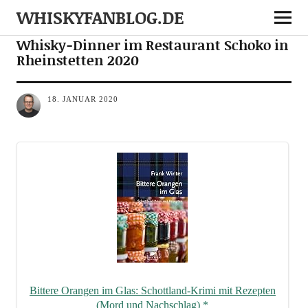
WHISKYFANBLOG.DE
EVENTS
Whisky-Dinner im Restaurant Schoko in
Rheinstetten 2020
18. JANUAR 2020
Bit­te­re Oran­gen im Glas: Schott­land-Kri­mi mit Rezep­ten
(Mord und Nach­schlag)
*