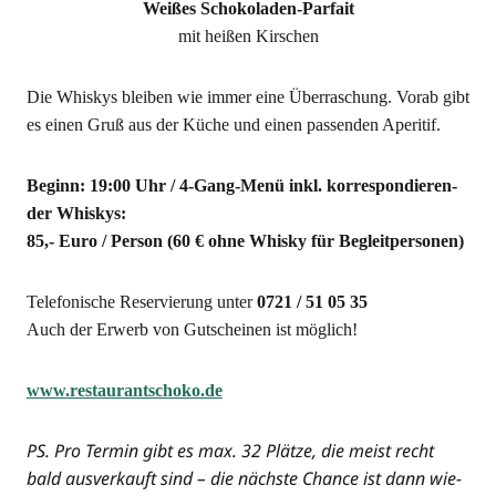
Wei­ßes Schokoladen-Parfait
mit hei­ßen Kirschen
Die Whis­kys blei­ben wie immer eine Über­ra­schung. Vor­ab gibt
es einen Gruß aus der Küche und einen pas­sen­den Aperitif.
Beginn: 19:00 Uhr /
4‑Gang-Menü inkl. kor­re­spon­die­ren­
der Whiskys:
85,- Euro / Per­son (60 € ohne Whis­ky für Begleitpersonen)
Tele­fo­ni­sche Reser­vie­rung unter
0721 / 51 05 35
Auch der Erwerb von Gut­schei­nen ist möglich!
www.restaurantschoko.de
PS. Pro Ter­min gibt es max. 32 Plät­ze, die meist recht
bald aus­ver­kauft sind – die nächs­te Chan­ce ist dann wie­