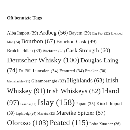
Oft benutzte Tags
Ardbeg
(56)
Alba Import
(39)
Bayern
(39)
Blended
Big Peat
(22)
Bourbon
(67)
Bourbon Cask
(49)
Malt
(24)
Cask Strength
(60)
Bruichladdich
(39)
Buchtipp
(28)
Deutscher Whisky
(100)
Douglas Laing
(74)
Dr. Bill Lumsden
(34)
Featured
(34)
Franken
(30)
Irish
Highlands
(63)
Glenmorangie
(33)
Glenallachie
(21)
Irland
Whiskey
(91)
Irish Whiskeys
(82)
Islay
(158)
(97)
Kirsch Import
Japan
(35)
Islands
(21)
Mareike Spitzer
(57)
(39)
Laphroaig
(24)
Madeira
(22)
Oloroso
(103)
Peated
(115)
Pedro Ximenez
(26)