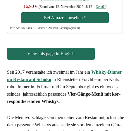
16,90 €
(Stand von: 12. Novem­ber 2025 18:12 –
Details
)
Bei Ama­zon anse­hen
*
(* = Affi­lia­te-Link / Bild­quel­le: Amazon-Partnerprogramm)
View this page in English
Seit 2017 ver­an­stal­te ich zwei­mal im Jahr ein
Whis­ky-Din­ner
im Restau­rant Scho­ko
in Rhein­stet­ten-Forch­heim bei Karls­
ru­he. Immer im Febru­ar und im Sep­tem­ber gibt es ein wech­
seln­des, jah­res­zeit­lich pas­sen­des
Vier-Gän­ge-Menü mit kor­
re­spon­die­ren­den Whiskys.
Die Menü­vor­schlä­ge stam­men dabei vom Restau­rant, ich suche
dazu pas­sen­de Whis­kys aus, stel­le sie vor den ein­zel­nen Gän­