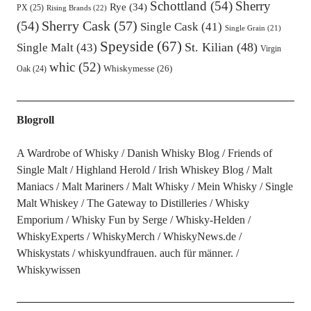
Schottland
(54)
Sherry
Rye
(34)
PX
(25)
Rising Brands
(22)
Sherry Cask
(57)
(54)
Single Cask
(41)
Single Grain
(21)
Speyside
(67)
St. Kilian
(48)
Single Malt
(43)
Virgin
whic
(52)
Oak
(24)
Whiskymesse
(26)
Blogroll
A Wardrobe of Whisky
Danish Whisky Blog
Friends of
Single Malt
Highland Herold
Irish Whiskey Blog
Malt
Maniacs
Malt Mariners
Malt Whisky
Mein Whisky
Single
Malt Whiskey
The Gateway to Distilleries
Whisky
Emporium
Whisky Fun by Serge
Whisky-Helden
WhiskyExperts
WhiskyMerch
WhiskyNews.de
Whiskystats
whiskyundfrauen. auch für männer.
Whiskywissen