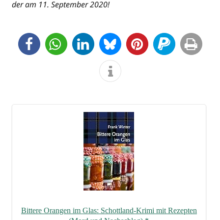
der am 11. Sep­tem­ber 2020!
Bit­te­re Oran­gen im Glas: Schott­land-Kri­mi mit Rezep­ten