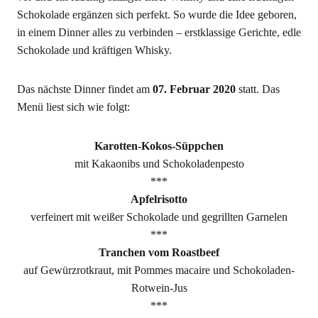
Scho­ko­la­de ergän­zen sich per­fekt. So wur­de die Idee gebo­ren,
in einem Din­ner alles zu ver­bin­den – erst­klas­si­ge Gerich­te, edle
Scho­ko­la­de und kräf­ti­gen Whisky.
Das nächs­te Din­ner fin­det am
07. Febru­ar 2020
statt. Das
Menü liest sich wie folgt:
Karot­ten-Kokos-Süpp­chen
mit Kakao­nibs und Schokoladenpesto
***
Apfel­ri­sot­to
ver­fei­nert mit wei­ßer Scho­ko­la­de und gegrill­ten Garnelen
***
Tran­chen vom Roastbeef
auf Gewürz­rot­kraut, mit Pom­mes macai­re und Schokoladen-
Rotwein-Jus
***