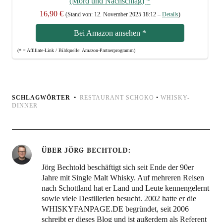
(Mord und Nach­schlag)
*
16,90 €
(Stand von: 12. Novem­ber 2025 18:12 –
Details
)
Bei Ama­zon anse­hen
*
(* = Affi­lia­te-Link / Bild­quel­le: Amazon-Partnerprogramm)
SCHLAGWÖRTER
RESTAURANT SCHOKO
•
WHISKY-
DINNER
ÜBER
JÖRG BECHTOLD
Jörg Bechtold beschäftigt sich seit Ende der 90er
Jahre mit Single Malt Whisky. Auf mehreren Reisen
nach Schottland hat er Land und Leute kennengelernt
sowie viele Destillerien besucht. 2002 hatte er die
WHISKYFANPAGE.DE begründet, seit 2006
schreibt er dieses Blog und ist außerdem als Referent