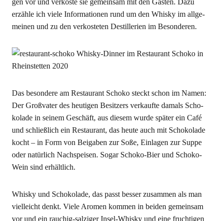
gen vor und ver­kos­te sie gemein­sam mit den Gäs­ten. Dazu
erzäh­le ich vie­le Infor­ma­tio­nen rund um den Whis­ky im all­ge­
mei­nen und zu den ver­kos­te­ten Destil­le­rien im Besonderen.
Das beson­de­re am Restau­rant Scho­ko steckt schon im Namen:
Der Groß­va­ter des heu­ti­gen Besit­zers ver­kauf­te damals Scho­
ko­la­de in sei­nem Geschäft, aus die­sem wur­de spä­ter ein Café
und schließ­lich ein Restau­rant, das heu­te auch mit Scho­ko­la­de
kocht – in Form von Bei­ga­ben zur Soße, Ein­la­gen zur Sup­pe
oder natür­lich Nach­spei­sen. Sogar Scho­ko-Bier und Scho­ko-
Wein sind erhältlich.
Whis­ky und Scho­ko­la­de, das passt bes­ser zusam­men als man
viel­leicht denkt. Vie­le Aro­men kom­men in bei­den gemein­sam
vor und ein rau­chig-sal­zi­ger Insel-Whis­ky und eine fruch­ti­gen