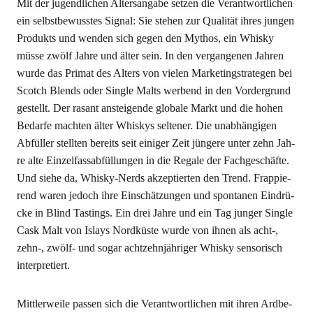
Mit der jugend­li­chen Alters­an­ga­be set­zen die Ver­ant­wort­li­chen
ein selbst­be­wuss­tes Signal: Sie ste­hen zur Qua­li­tät ihres jun­gen
Pro­dukts und wen­den sich gegen den Mythos, ein Whis­ky
müs­se zwölf Jah­re und älter sein. In den ver­gan­ge­nen Jah­ren
wur­de das Pri­mat des Alters von vie­len Mar­ke­ting­stra­te­gen bei
Scotch Blends oder Sin­gle Malts wer­bend in den Vor­der­grund
gestellt. Der rasant anstei­gen­de glo­ba­le Markt und die hohen
Bedar­fe mach­ten älter Whis­kys sel­te­ner. Die unab­hän­gi­gen
Abfül­ler stell­ten bereits seit eini­ger Zeit jün­ge­re unter zehn Jah­
re alte Ein­zel­fass­ab­fül­lun­gen in die Rega­le der Fach­ge­schäf­te.
Und sie­he da, Whis­ky-Nerds akzep­tier­ten den Trend. Frap­pie­
rend waren jedoch ihre Ein­schät­zun­gen und spon­ta­nen Ein­drü­
cke in Blind Tastings. Ein drei Jah­re und ein Tag jun­ger Sin­gle
Cask Malt von Islays Nord­küs­te wur­de von ihnen als acht‑,
zehn‑, zwölf- und sogar acht­zehn­jäh­ri­ger Whis­ky sen­so­risch
interpretiert.
Mitt­ler­wei­le pas­sen sich die Ver­ant­wort­li­chen mit ihren Ard­be­