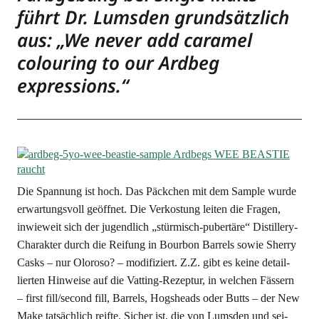
führt Dr. Lums­den grund­sätz­lich
aus: „We never add cara­mel
colou­ring to our Ard­beg
expressions.“
Die Span­nung ist hoch. Das Päck­chen mit dem Sam­ple wur­de
erwar­tungs­voll geöff­net. Die Ver­kos­tung lei­ten die Fra­gen,
inwie­weit sich der jugend­lich „stür­misch-puber­tä­re“ Distil­lery-
Cha­rak­ter durch die Rei­fung in Bour­bon Bar­rels sowie Sher­ry
Casks – nur Olo­ro­so? – modi­fi­ziert. Z.Z. gibt es kei­ne detail­
lier­ten Hin­wei­se auf die Vat­ting-Rezep­tur, in wel­chen Fäs­sern
– first fill/second fill, Bar­rels, Hogs­heads oder Butts – der New
Make tat­säch­lich reif­te. Sicher ist, die von Lums­den und sei­