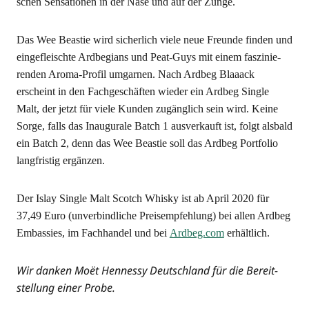
schen Sen­sa­tio­nen in der Nase und auf der Zunge.
Das Wee Beas­tie wird sicher­lich vie­le neue Freun­de fin­den und
ein­ge­fleisch­te Ard­be­gi­ans und Peat-Guys mit einem fas­zi­nie­
ren­den Aro­ma-Pro­fil umgar­nen. Nach Ard­beg Blaaack
erscheint in den Fach­ge­schäf­ten wie­der ein Ard­beg Sin­gle
Malt, der jetzt für vie­le Kun­den zugäng­lich sein wird. Kei­ne
Sor­ge, falls das Inau­gu­ra­le Batch 1 aus­ver­kauft ist, folgt als­bald
ein Batch 2, denn das Wee Beas­tie soll das Ard­beg Port­fo­lio
lang­fris­tig ergänzen.
Der Islay Sin­gle Malt Scotch Whis­ky ist ab April 2020 für
37,49 Euro (unver­bind­li­che Preis­emp­feh­lung) bei allen Ard­beg
Embas­sies, im Fach­han­del und bei
Ardbeg.com
erhältlich.
Wir dan­ken Moët Hen­nes­sy Deutsch­land für die Bereit­
stel­lung einer Probe.