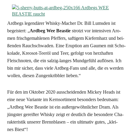
Ard­be­gs legen­dä­rer Whis­ky-Macher Dr. Bill Lums­den ist
begeis­tert: „
Ard­beg Wee Beas­tie
strotzt vor inten­si­ven Aro­
men frisch­ge­mah­le­nen Pfef­fers, saf­ti­gem Kie­fern­harz und bei­
ßen­den Rauch­schwa­den. Eine Erup­ti­on am Gau­men mit Scho­
ko­la­de, Kreo­sot-Teer­öl und Teer, gefolgt von herz­haf­ten
Fleisch­no­ten, die ein sal­zig-lan­ges Mund­ge­fühl auf­lö­sen. Ich
bin mir sicher, dass vie­le Ard­beg-Fans und alle, die es wer­den
wol­len, die­sen Zun­gen­kribb­ler lieben.“
Für den im Okto­ber 2020 aus­schei­den­den Mickey Heads ist
eine neue Vari­an­te im Kern­sor­ti­ment beson­ders bedeut­sam:
„Ard­beg Wee Beas­tie ist ein außer­ge­wöhn­li­cher Dram. Als
jüngs­ter gereif­ter Whis­ky zeigt er deut­lich die beson­de­re Cha­
rak­te­ris­tik unse­rer Brenn­bla­sen – ein ulti­ma­tiv gutes, „klei­
nes Biest“!