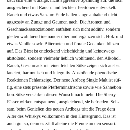
baut sich eine wür­zi­ge, nicht aggres­si­ve Span­nung auf, die sich
aus­glei­chend mit Rauch- und leich­ten Teer­tö­nen ent­wi­ckelt.
Rauch und etwas Salz am Ende hal­len lan­ge anhal­tend nicht
aggres­siv an Zun­ge und Gau­men nach. Die Aro­men und
Geschmacks­as­so­zia­tio­nen ent­fal­ten sich nicht addi­tiv, son­dern
glei­ten wohl­tu­end inein­an­der über und ergän­zen sich. Holz und
etwas Vanil­le sowie Bit­ter­no­ten und flo­ra­le Gedan­ken blit­zen
auf. Das Biest ist ent­de­ckend viel­schich­tig und kei­nes­wegs
absto­ßend, son­dern viel­mehr lieb­lich wohl­tu­end, den Alko­hol,
Rauch, Geschmack mit einer leich­ten Süße zei­gen sich aus­ba­
lan­ciert, har­mo­nisch und inte­gra­tiv. Absto­ßen­de phe­n­o­li­sche
Reak­tio­nen Fehl­an­zei­ge. Der neue Ard­beg Sin­gle Malt ist süf­
fig, eine stets prä­sen­te Pfef­fer­minz­fri­sche sowie wie Sah­ne­bon­
bon-Süße ver­stär­ken die­sen Wunsch nach mehr. Die Sher­ry
Fäs­ser wir­ken ent­span­nend, aus­glei­chend, sie befrie­den. Selt­
sam, beim Genie­ßen des neu­en Ard­be­gs tritt die Fra­ge dem
Alter des Whis­kys voll­kom­men in den Hin­ter­grund. Das ist
auch gut so, denn es zählt allei­ne die Freu­de an den sen­so­ri­