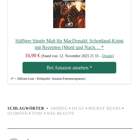
Süf­fi­ger Sin­gle Malt für Mac­Do­nald: Schott­land-Kri­mi
mit Rezep­ten (Mord und Nach…
*
16,90 €
(Stand von: 12. Novem­ber 2025 21:33 –
Details
)
Bei Ama­zon anse­hen
*
(* = Affi­lia­te-Link / Bild­quel­le: Amazon-Partnerprogramm)
SCHLAGWÖRTER
ARDBEG
•
ISLAY
•
MICKEY HEADS
•
OLOROSO
•
TORF
•
WEE BEASTIE