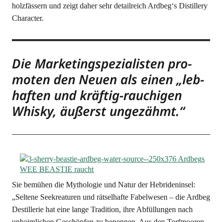
holz­fäs­sern und zeigt daher sehr detail­reich Ardbeg‘s Distil­lery
Character.
Die Mar­ke­ting­spe­zia­lis­ten pro­
mo­ten den Neu­en als einen „leb­
haf­ten und kräf­tig-rau­chi­gen
Whis­ky, äußerst ungezähmt.“
Sie bemü­hen die Mytho­lo­gie und Natur der Hebri­den­in­sel:
„Sel­te­ne See­krea­tu­ren und rät­sel­haf­te Fabel­we­sen – die Ard­beg
Destil­le­rie hat eine lan­ge Tra­di­ti­on, ihre Abfül­lun­gen nach
unheim­li­chen Geschöp­fen zu benen­nen. Aus den Torf­moo­ren