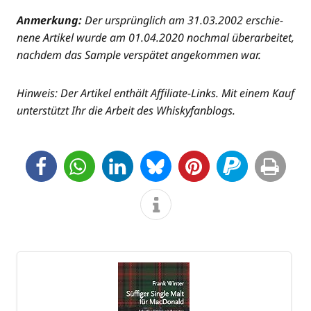
Anmer­kung:
Der ursprüng­lich am 31.03.2002 erschie­
ne­ne Arti­kel wur­de am 01.04.2020 noch­mal über­ar­bei­tet,
nach­dem das Sam­ple ver­spä­tet ange­kom­men war.
Hin­weis: Der Arti­kel ent­hält Affi­lia­te-Links. Mit einem Kauf
unter­stützt Ihr die Arbeit des Whiskyfanblogs.