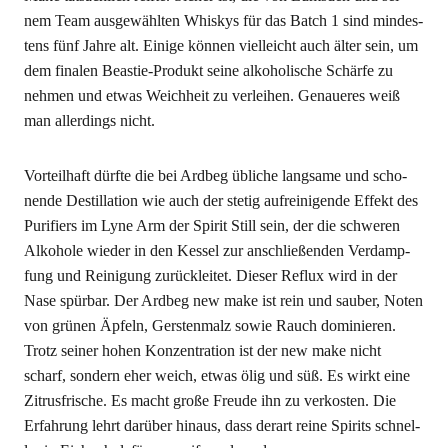
nem Team aus­ge­wähl­ten Whis­kys für das Batch 1 sind min­des­
tens fünf Jah­re alt. Eini­ge kön­nen viel­leicht auch älter sein, um
dem fina­len Beas­tie-Pro­dukt sei­ne alko­ho­li­sche Schär­fe zu
neh­men und etwas Weich­heit zu ver­lei­hen. Genaue­res weiß
man aller­dings nicht.
Vor­teil­haft dürf­te die bei Ard­beg übli­che lang­sa­me und scho­
nen­de Destil­la­ti­on wie auch der ste­tig auf­rei­ni­gen­de Effekt des
Puri­fiers im Lyne Arm der Spi­rit Still sein, der die schwe­ren
Alko­ho­le wie­der in den Kes­sel zur anschlie­ßen­den Ver­damp­
fung und Rei­ni­gung zurück­lei­tet. Die­ser Reflux wird in der
Nase spür­bar. Der Ard­beg new make ist rein und sau­ber, Noten
von grü­nen Äpfeln, Gers­ten­malz sowie Rauch domi­nie­ren.
Trotz sei­ner hohen Kon­zen­tra­ti­on ist der new make nicht
scharf, son­dern eher weich, etwas ölig und süß. Es wirkt eine
Zitrus­fri­sche. Es macht gro­ße Freu­de ihn zu ver­kos­ten. Die
Erfah­rung lehrt dar­über hin­aus, dass der­art rei­ne Spi­rits schnel­