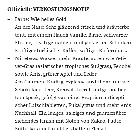
Offizielle VERKOSTUNGSNOTIZ
Far­be: Wie hel­les Gold
An der Nase: Sehr glän­zend-frisch und kräu­ter­be­
tont, mit einem Hauch Vanil­le, Bir­ne, schwar­zer
Pfef­fer, frisch gemah­len, und gla­sier­ten Schin­ken.
Kräf­ti­ger tür­ki­scher Kaf­fee, saf­ti­ges Kiefernharz.
Mit etwas Was­ser mehr Kräu­ter­no­ten wie Veti­
ver-Gras (asia­ti­sches tro­pi­sches Süß­gras), Fen­chel
sowie Anis, grü­ner Apfel und Leder.
Am Gau­men: Kräf­tig, explo­siv-aus­fül­lend mit viel
Scho­ko­la­de, Teer, Kreo­sot-Teer­öl und geräu­cher­
tem Speck, gefolgt von einer Erup­ti­on anti­sep­ti­
scher Lutsch­ta­blet­ten, Euka­lyp­tus und mehr Anis.
Nach­hall: Ein lan­ges, sal­zi­ges und gau­men­über­
zie­hen­des Finish mit Noten von Kakao, Fudge-
But­ter­ka­ra­mell und herz­haf­tem Fleisch.