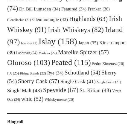
(74)
Dr. Bill Lumsden
(34)
Featured
(34)
Franken
(30)
Irish
Highlands
(63)
Glenmorangie
(33)
Glenallachie
(21)
Irland
Whiskey
(91)
Irish Whiskeys
(82)
Islay
(158)
(97)
Kirsch Import
Japan
(35)
Islands
(21)
Mareike Spitzer
(57)
(39)
Laphroaig
(24)
Madeira
(22)
Oloroso
(103)
Peated
(115)
Pedro Ximenez
(26)
Schottland
(54)
Sherry
Rye
(34)
PX
(25)
Rising Brands
(22)
Sherry Cask
(57)
(54)
Single Cask
(41)
Single Grain
(21)
Speyside
(67)
St. Kilian
(48)
Single Malt
(43)
Virgin
whic
(52)
Oak
(24)
Whiskymesse
(26)
Blogroll