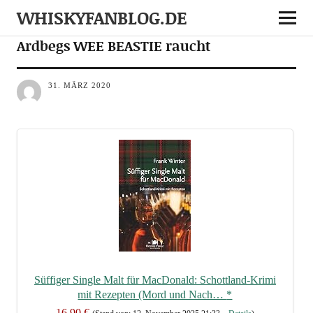
WHISKYFANBLOG.DE
NEWS
NOTES
Ardbegs WEE BEASTIE raucht
31. MÄRZ 2020
Süf­fi­ger Sin­gle Malt für Mac­Do­nald: Schott­land-Kri­mi
mit Rezep­ten (Mord und Nach…
*
16,90 €