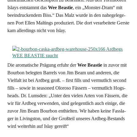
Islays ent­stammt das
Wee Beas­tie
, ein „Mons­ter-Dram“ mit
beein­dru­cken­dem Biss.“ Das Malz wur­de in den nahe­ge­le­ge­
nen Port Ellen Mal­tings pro­du­ziert. Die dort ver­ar­bei­te­te Gers­te
kam aller­dings nicht von Islay.
Die aro­ma­ti­sche Prä­gung erfuhr der
Wee Beas­tie
in zuvor mit
Bour­bon beleg­ten Bar­rels von Jim Beam und ande­ren, die
Viel­falt ist bei Ard­beg groß. – first fills und ver­mut­lich second
fills – sowie in sea­so­ned Olo­ro­so Fäs­sern – ver­mut­lich Hogs­
heads. Dr. Lums­den: „Unter den vie­len Arten von Fäs­sern, die
wir für Ard­beg ver­wen­den, sind gele­gent­lich auch eini­ge, die
zuvor Jim Beam Bour­bon ent­hiel­ten. Wir haben kei­ne Fass­la­
ger in Living­ston, und der Groß­teil unse­res Ard­beg-Bestands
wird wei­ter­hin auf Islay gereift“