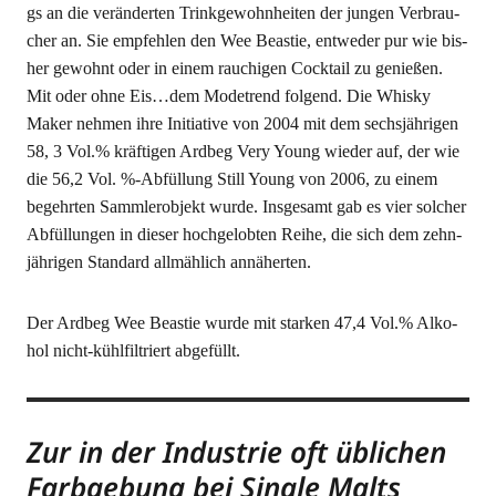
gs an die ver­än­der­ten Trink­ge­wohn­hei­ten der jun­gen Ver­brau­
cher an. Sie emp­feh­len den Wee Beas­tie, ent­we­der pur wie bis­
her gewohnt oder in einem rau­chi­gen Cock­tail zu genie­ßen.
Mit oder ohne Eis…dem Mode­trend fol­gend. Die Whis­ky
Maker neh­men ihre Initia­ti­ve von 2004 mit dem sechs­jäh­ri­gen
58, 3 Vol.% kräf­ti­gen Ard­beg Very Young wie­der auf, der wie
die 56,2 Vol. %-Abfül­lung Still Young von 2006, zu einem
begehr­ten Samm­ler­ob­jekt wur­de. Ins­ge­samt gab es vier sol­cher
Abfül­lun­gen in die­ser hoch­ge­lob­ten Rei­he, die sich dem zehn­
jäh­ri­gen Stan­dard all­mäh­lich annäherten.
Der Ard­beg Wee Beas­tie wur­de mit star­ken 47,4 Vol.% Alko­
hol nicht-kühl­fil­triert abgefüllt.
Zur in der Indus­trie oft übli­chen
Farb­ge­bung bei Sin­gle Malts