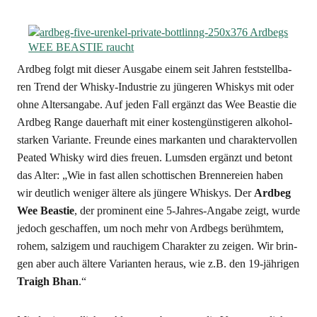
Ard­beg folgt mit die­ser Aus­ga­be einem seit Jah­ren fest­stell­ba­
ren Trend der Whis­ky-Indus­trie zu jün­ge­ren Whis­kys mit oder
ohne Alters­an­ga­be. Auf jeden Fall ergänzt das Wee Beas­tie die
Ard­beg Ran­ge dau­er­haft mit einer kos­ten­güns­ti­ge­ren alko­hol­
star­ken Vari­an­te. Freun­de eines mar­kan­ten und cha­rak­ter­vol­len
Pea­ted Whis­ky wird dies freu­en. Lums­den ergänzt und betont
das Alter: „Wie in fast allen schot­ti­schen Bren­ne­rei­en haben
wir deut­lich weni­ger älte­re als jün­ge­re Whis­kys. Der
Ard­beg
Wee Beas­tie
, der pro­mi­nent eine 5‑Jah­res-Anga­be zeigt, wur­de
jedoch geschaf­fen, um noch mehr von Ard­be­gs berühm­tem,
rohem, sal­zi­gem und rau­chi­gem Cha­rak­ter zu zei­gen. Wir brin­
gen aber auch älte­re Vari­an­ten her­aus, wie z.B. den 19-jäh­ri­gen
Traigh Bhan
.“