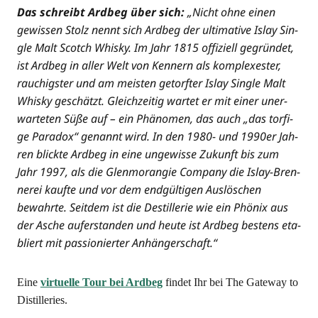
Das schreibt Ard­beg über sich:
„Nicht ohne einen
gewis­sen Stolz nennt sich Ard­beg der ulti­ma­ti­ve Islay Sin­
gle Malt Scotch Whis­ky. Im Jahr 1815 offi­zi­ell gegrün­det,
ist Ard­beg in aller Welt von Ken­nern als kom­ple­xes­ter,
rau­chigs­ter und am meis­ten getorf­ter Islay Sin­gle Malt
Whis­ky geschätzt. Gleich­zei­tig war­tet er mit einer uner­
war­te­ten Süße auf – ein Phä­no­men, das auch „das tor­fi­
ge Para­dox“ genannt wird. In den 1980- und 1990er Jah­
ren blick­te Ard­beg in eine unge­wis­se Zukunft bis zum
Jahr 1997, als die Glen­mo­ran­gie Com­pa­ny die Islay-Bren­
ne­rei kauf­te und vor dem end­gül­ti­gen Aus­lö­schen
bewahr­te. Seit­dem ist die Destil­le­rie wie ein Phö­nix aus
der Asche auf­er­stan­den und heu­te ist Ard­beg bes­tens eta­
bliert mit pas­sio­nier­ter Anhängerschaft.“
Eine
vir­tu­el­le Tour bei Ard­beg
fin­det Ihr bei The Gate­way to
Distilleries.