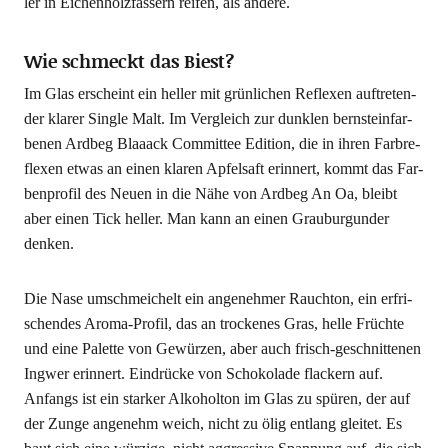
ler in Eichen­holz­fäs­sern rei­fen, als andere.
Wie schmeckt das Biest?
Im Glas erscheint ein hel­ler mit grün­li­chen Refle­xen auf­tre­ten­
der kla­rer Sin­gle Malt. Im Ver­gleich zur dunk­len bern­stein­far­
be­nen Ard­beg Blaaack Com­mit­tee Edi­ti­on, die in ihren Farb­re­
fle­xen etwas an einen kla­ren Apfel­saft erin­nert, kommt das Far­
ben­pro­fil des Neu­en in die Nähe von Ard­beg An Oa, bleibt
aber einen Tick hel­ler. Man kann an einen Grau­bur­gun­der
denken.
Die Nase umschmei­chelt ein ange­neh­mer Rauch­ton, ein erfri­
schen­des Aro­ma-Pro­fil, das an tro­cke­nes Gras, hel­le Früch­te
und eine Palet­te von Gewür­zen, aber auch frisch-geschnit­te­nen
Ing­wer erin­nert. Ein­drü­cke von Scho­ko­la­de fla­ckern auf.
Anfangs ist ein star­ker Alko­hol­ton im Glas zu spü­ren, der auf
der Zun­ge ange­nehm weich, nicht zu ölig ent­lang glei­tet. Es