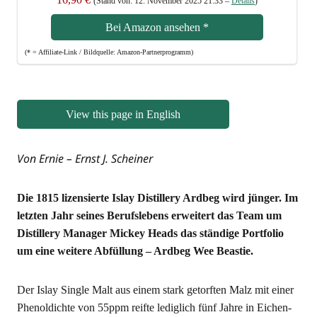
(Stand von: 12. Novem­ber 2025 21:33 –
Details
)
Bei Ama­zon anse­hen
*
(* = Affi­lia­te-Link / Bild­quel­le: Amazon-Partnerprogramm)
View this page in English
Von Ernie – Ernst J. Scheiner
Die 1815 lizen­sier­te Islay Distil­lery Ard­beg wird jün­ger. Im
letz­ten Jahr sei­nes Berufs­le­bens erwei­tert das Team um
Distil­lery Mana­ger Mickey Heads das stän­di­ge Port­fo­lio
um eine wei­te­re Abfül­lung – Ard­beg Wee Beastie.
Der Islay Sin­gle Malt aus einem stark getorf­ten Malz mit einer
Phe­nol­dich­te von 55ppm reif­te ledig­lich fünf Jah­re in Eichen­