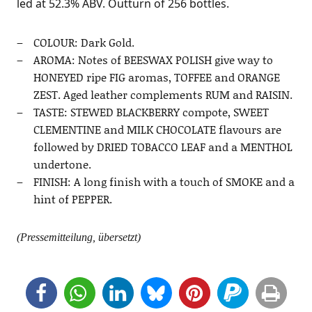
led at 52.3% ABV. Out­turn of 256 bottles.
COLOUR: Dark Gold.
AROMA: Notes of BEESWAX POLISH give way to
HONEYED ripe FIG aro­mas, TOFFEE and ORANGE
ZEST. Aged lea­ther com­ple­ments RUM and RAISIN.
TASTE: STEWED BLACKBERRY com­po­te, SWEET
CLEMENTINE and MILK CHOCOLATE fla­vours are
fol­lo­wed by DRIED TOBACCO LEAF and a MENTHOL
undertone.
FINISH: A long finish with a touch of SMOKE and a
hint of PEPPER.
(Pres­se­mit­tei­lung, übersetzt)