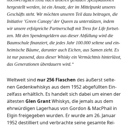
her­ge­stellt wer­den, ist ein Ansatz, der im Mit­tel­punkt unse­res
Geschäfts steht. Wir möch­ten unse­ren Teil dazu bei­tra­gen, die
Initia­ti­ve ’Green Cano­py’ der Queen zu unter­stüt­zen, indem
wir unse­re erfolg­rei­che Part­ner­schaft mit Tress for Life fort­set­
zen. Mit den Spen­den­gel­dern aus die­ser Abfül­lung wird die
Baum­schu­le finan­ziert, die jedes Jahr 100.000 sel­te­ne und ein­
hei­mi­sche Bäu­me, dar­un­ter auch Eichen, aus Samen zieht. Es
ist nur pas­send, dass die­ser Whis­ky ein Ver­mächt­nis hin­ter­lässt,
das Gene­ra­tio­nen über­dau­ern wird.“
Welt­weit sind
nur 256 Fla­schen
des äußerst sel­te­
nen Gedenk­whis­kys aus dem 1952 abge­füll­ten Ein­
zel­fass erhält­lich. Es han­delt sich dabei um einen der
ältes­ten
Glen Grant
Whis­kys, die jemals aus dem
ehr­wür­di­gen Lager­haus von Gor­don & MacPhail in
Elgin frei­ge­ge­ben wur­den. Er wur­de am 26. Janu­ar
1952 destil­liert und ver­brach­te sei­ne gesam­te Rei­