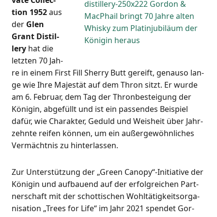
va­te Coll­ec­
tion 1952
aus
der
Glen
Grant Distil­
lery
hat die
letz­ten 70 Jah­
re in einem First Fill Sher­ry Butt gereift, genau­so lan­
ge wie Ihre Majes­tät auf dem Thron sitzt. Er wur­de
am 6. Febru­ar, dem Tag der Thron­be­stei­gung der
Köni­gin, abge­füllt und ist ein pas­sen­des Bei­spiel
dafür, wie Cha­rak­ter, Geduld und Weis­heit über Jahr­
zehn­te rei­fen kön­nen, um ein außer­ge­wöhn­li­ches
Ver­mächt­nis zu hinterlassen.
Zur Unter­stüt­zung der „Green Canopy“-Initiative der
Köni­gin und auf­bau­end auf der erfolg­rei­chen Part­
ner­schaft mit der schot­ti­schen Wohl­tä­tig­keits­or­ga­
ni­sa­ti­on „Trees for Life“ im Jahr 2021 spen­det Gor­