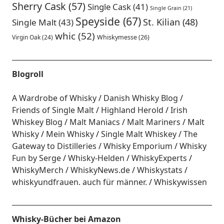
Sherry Cask
(57)
Single Cask
(41)
Single Grain
(21)
Speyside
(67)
St. Kilian
(48)
Single Malt
(43)
whic
(52)
Virgin Oak
(24)
Whiskymesse
(26)
Blogroll
A Wardrobe of Whisky
Danish Whisky Blog
Friends of Single Malt
Highland Herold
Irish
Whiskey Blog
Malt Maniacs
Malt Mariners
Malt
Whisky
Mein Whisky
Single Malt Whiskey
The
Gateway to Distilleries
Whisky Emporium
Whisky
Fun by Serge
Whisky-Helden
WhiskyExperts
WhiskyMerch
WhiskyNews.de
Whiskystats
whiskyundfrauen. auch für männer.
Whiskywissen
Whisky-Bücher bei Amazon