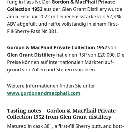
fung in Fass Nr. Der
Gor­don & MacPhail Pri­va­te
Coll­ec­tion 1952
aus der Glen Grant Distil­lery wur­de
am 6. Febru­ar 2022 mit einer Fass­stär­ke von 52,3 %
ABV abge­füllt und reif­te voll­stän­dig in einem First-
Fill-Sher­ry-Fass Nr. 381.
Gor­don & MacPhail Pri­va­te Coll­ec­tion 1952
von
Glen Grant Distil­ler
y hat einen RSP von £20,000. Die
Prei­se kön­nen auf inter­na­tio­na­len Märk­ten auf­
grund von Zöl­len und Steu­ern variieren.
Wei­te­re Infor­ma­tio­nen fin­den Sie unter
www.gordonandmacphail.com
.
Tasting notes – Gordon & MacPhail Private
Collection 1952 from Glen Grant distillery
Matu­red in cask 381, a first-fill Sher­ry butt, and bot­t­