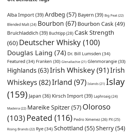
Ardbeg
(57)
Alba Import
(39)
Bayern
(39)
Big Peat
(22)
Bourbon
(67)
Bourbon Cask
(49)
Blended Malt
(24)
Cask Strength
Bruichladdich
(39)
Buchtipp
(28)
Deutscher Whisky
(100)
(60)
Douglas Laing
(74)
Dr. Bill Lumsden
(34)
Featured
(34)
Glenmorangie
(33)
Franken
(30)
Glenallachie
(21)
Irish Whiskey
(91)
Irish
Highlands
(63)
Islay
Irland
(97)
Whiskeys
(82)
Islands
(21)
(159)
Japan
(36)
Kirsch Import
(39)
Laphroaig
(24)
Oloroso
Mareike Spitzer
(57)
Madeira
(22)
Peated
(116)
(103)
Pedro Ximenez
(26)
PX
(25)
Schottland
(55)
Sherry
(54)
Rye
(34)
Rising Brands
(22)