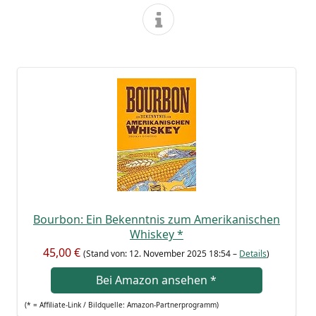
Bour­bon: Ein Bekennt­nis zum Ame­ri­ka­ni­schen
Whis­key
*
45,00 €
(Stand von: 12. Novem­ber 2025 18:54 –
Details
)
Bei Ama­zon anse­hen
*
(* = Affi­lia­te-Link / Bild­quel­le: Amazon-Partnerprogramm)