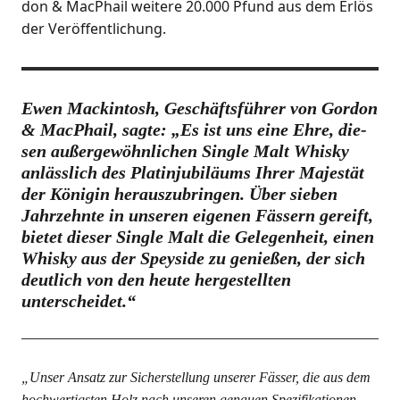
don & MacPhail wei­te­re 20.000 Pfund aus dem Erlös
der Veröffentlichung.
Ewen Mack­in­tosh, Geschäfts­füh­rer von Gor­don
& MacPhail, sag­te: „Es ist uns eine Ehre, die­
sen außer­ge­wöhn­li­chen Sin­gle Malt Whis­ky
anläss­lich des Pla­t­in­ju­bi­lä­ums Ihrer Majes­tät
der Köni­gin her­aus­zu­brin­gen. Über sie­ben
Jahr­zehn­te in unse­ren eige­nen Fäs­sern gereift,
bie­tet die­ser Sin­gle Malt die Gele­gen­heit, einen
Whis­ky aus der Spey­si­de zu genie­ßen, der sich
deut­lich von den heu­te her­ge­stell­ten
unterscheidet.“
„Unser Ansatz zur Sicher­stel­lung unse­rer Fäs­ser, die aus dem
hoch­wer­tigs­ten Holz nach unse­ren genau­en Spe­zi­fi­ka­tio­nen