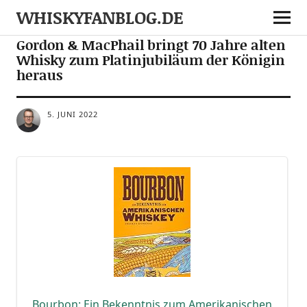
WHISKYFANBLOG.DE
NEWS
NOTES
Gordon & MacPhail bringt 70 Jahre alten
Whisky zum Platinjubiläum der Königin
heraus
5. JUNI 2022
Bour­bon: Ein Bekennt­nis zum Ame­ri­ka­ni­schen