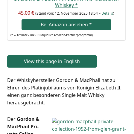
Whis­key
*
45,00 €
(Stand von: 12. Novem­ber 2025 18:54 –
Details
)
Bei Ama­zon anse­hen
*
(* = Affi­lia­te-Link / Bild­quel­le: Amazon-Partnerprogramm)
View this page in English
Der Whis­ky­her­stel­ler Gor­don & MacPhail hat zu
Ehren des Pla­t­in­ju­bi­lä­ums von Köni­gin Eliza­beth II.
einen ganz beson­de­ren Sin­gle Malt Whis­ky
herausgebracht.
Der
Gor­don &
MacPhail Pri­