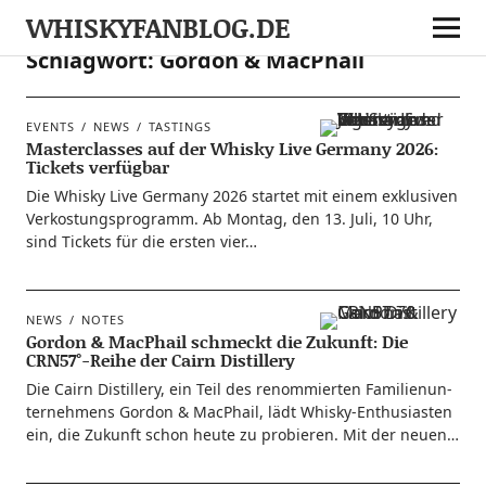
WHISKYFANBLOG.DE
Schlagwort:
Gordon & MacPhail
EVENTS
NEWS
TASTINGS
Masterclasses auf der Whisky Live Germany 2026:
Tickets verfügbar
Die Whis­ky Live Ger­ma­ny 2026 star­tet mit einem exklu­si­ven
Ver­kos­tungs­pro­gramm. Ab Mon­tag, den 13. Juli, 10 Uhr,
sind Tickets für die ers­ten vier…
NEWS
NOTES
Gordon & MacPhail schmeckt die Zukunft: Die
CRN57°-Reihe der Cairn Distillery
Die Cairn Distil­lery, ein Teil des renom­mier­ten Fami­li­en­un­
ter­neh­mens Gor­don & MacPhail, lädt Whis­ky-Ent­hu­­si­as­­ten
ein, die Zukunft schon heu­te zu pro­bie­ren. Mit der neuen…