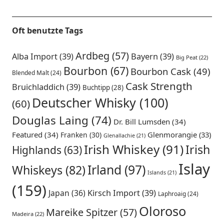
Oft benutzte Tags
Ardbeg
(57)
Alba Import
(39)
Bayern
(39)
Big Peat
(22)
Bourbon
(67)
Bourbon Cask
(49)
Blended Malt
(24)
Cask Strength
Bruichladdich
(39)
Buchtipp
(28)
Deutscher Whisky
(100)
(60)
Douglas Laing
(74)
Dr. Bill Lumsden
(34)
Featured
(34)
Glenmorangie
(33)
Franken
(30)
Glenallachie
(21)
Irish Whiskey
(91)
Irish
Highlands
(63)
Islay
Irland
(97)
Whiskeys
(82)
Islands
(21)
(159)
Japan
(36)
Kirsch Import
(39)
Laphroaig
(24)
Oloroso
Mareike Spitzer
(57)
Madeira
(22)