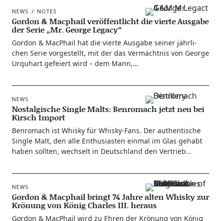
NEWS
NOTES
Gordon & Macphail veröffentlicht die vierte Ausgabe
der Serie „Mr. George Legacy“
Gor­don & MacPhail hat die vier­te Aus­ga­be sei­ner jähr­li­
chen Serie vor­ge­stellt, mit der das Ver­mächt­nis von Geor­ge
Urquhart gefei­ert wird – dem Mann,…
NEWS
Nostalgische Single Malts: Benromach jetzt neu bei
Kirsch Import
Ben­ro­mach ist Whis­ky für Whis­ky-Fans. Der authen­ti­sche
Sin­gle Malt, den alle Enthu­si­as­ten ein­mal im Glas gehabt
haben soll­ten, wech­selt in Deutsch­land den Vertrieb…
NEWS
Gordon & Macphail bringt 74 Jahre alten Whisky zur
Krönung von König Charles III. heraus
Gor­don & MacPhail wird zu Ehren der Krö­nung von König