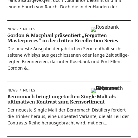
Fans als­aus­ge­wo­gen, doch volu­mi­nös bekannt und mit
einem Hauch von Rauch. Doch die in den­Hän­den der…
NEWS
NOTES
Gordon & Macphail präsentiert „Forgotten
Masterpieces“ in der dritten Recollection Series
Die neu­es­te Aus­ga­be der jähr­li­chen Serie ent­hält sechs
sel­te­ne Whis­kys aus geschlos­se­nen oder lan­ge Zeit still­ge­
leg­ten Bren­ne­rei­en, dar­un­ter Rose­bank und Port Ellen.
Gordon &…
NEWS
NOTES
Benromach bringt ungetorften Single Malt als
ultimativen Kontrast zum Kernsortiment
Der neu­es­te Sin­gle Malt der Ben­ro­mach Distil­lery for­dert
die Trin­ker her­aus, eine unpea­ted Vari­an­te, die als Teil der
Con­­trasts-Rei­he her­aus­ge­bracht wird, mit den…