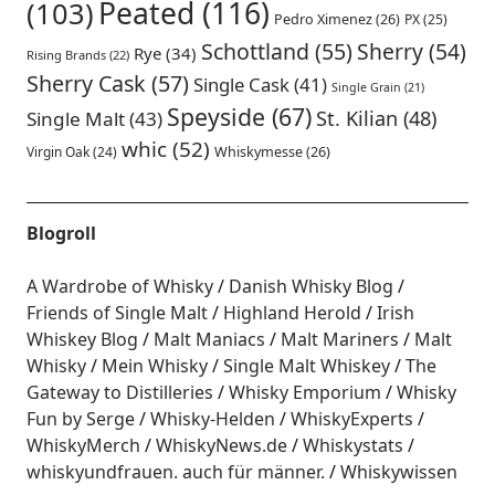
Peated
(116)
(103)
Pedro Ximenez
(26)
PX
(25)
Schottland
(55)
Sherry
(54)
Rye
(34)
Rising Brands
(22)
Sherry Cask
(57)
Single Cask
(41)
Single Grain
(21)
Speyside
(67)
St. Kilian
(48)
Single Malt
(43)
whic
(52)
Virgin Oak
(24)
Whiskymesse
(26)
Blogroll
A Wardrobe of Whisky
Danish Whisky Blog
Friends of Single Malt
Highland Herold
Irish
Whiskey Blog
Malt Maniacs
Malt Mariners
Malt
Whisky
Mein Whisky
Single Malt Whiskey
The
Gateway to Distilleries
Whisky Emporium
Whisky
Fun by Serge
Whisky-Helden
WhiskyExperts
WhiskyMerch
WhiskyNews.de
Whiskystats
whiskyundfrauen. auch für männer.
Whiskywissen