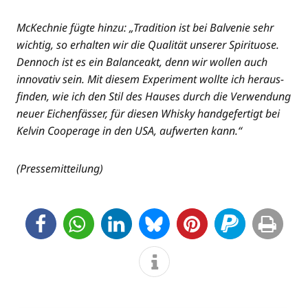
McK­ech­nie füg­te hin­zu: „Tra­di­ti­on ist bei Bal­ve­nie sehr
wich­tig, so erhal­ten wir die Qua­li­tät unse­rer Spi­ri­tuo­se.
Den­noch ist es ein Balan­ce­akt, denn wir wol­len auch
inno­va­tiv sein. Mit die­sem Expe­ri­ment woll­te ich her­aus­
fin­den, wie ich den Stil des Hau­ses durch die Ver­wen­dung
neu­er Eichen­fäs­ser, für die­sen Whis­ky hand­ge­fer­tigt bei
Kel­vin Coope­ra­ge in den USA, auf­wer­ten kann.“
(Pres­se­mit­tei­lung)