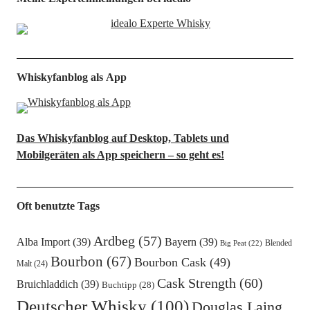
Whiskyfanblog als App
Das Whiskyfanblog auf Desktop, Tablets und
Mobilgeräten als App speichern – so geht es!
Oft benutzte Tags
Ardbeg
(57)
Alba Import
(39)
Bayern
(39)
Blended
Big Peat
(22)
Bourbon
(67)
Bourbon Cask
(49)
Malt
(24)
Cask Strength
(60)
Bruichladdich
(39)
Buchtipp
(28)
Deutscher Whisky
(100)
Douglas Laing