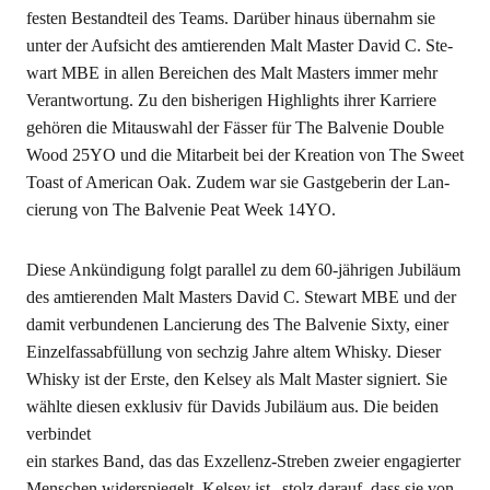
fes­ten Bestand­teil des Teams. Dar­über hin­aus über­nahm sie
unter der Auf­sicht des amtie­ren­den Malt Mas­ter David C. Ste­
wart MBE in allen Berei­chen des Malt Mas­ters immer mehr
Ver­ant­wor­tung. Zu den bis­he­ri­gen High­lights ihrer Kar­rie­re
gehö­ren die Mit­aus­wahl der Fäs­ser für The Bal­ve­nie Dou­ble
Wood 25YO und die Mit­ar­beit bei der Krea­ti­on von The Sweet
Toast of Ame­ri­can Oak. Zudem war sie Gast­ge­be­rin der Lan­
cie­rung von The Bal­ve­nie Peat Week 14YO.
Die­se Ankün­di­gung folgt par­al­lel zu dem 60-jäh­ri­gen Jubi­lä­um
des amtie­ren­den Malt Mas­ters David C. Ste­wart MBE und der
damit ver­bun­de­nen Lan­cie­rung des The Bal­ve­nie Six­ty, einer
Ein­zel­fass­ab­fül­lung von sech­zig Jah­re altem Whis­ky. Die­ser
Whis­ky ist der Ers­te, den Kel­sey als Malt Mas­ter signiert. Sie
wähl­te die­sen exklu­siv für Davids Jubi­lä­um aus. Die bei­den
verbindet
ein star­kes Band, das das Exzel­lenz-Stre­ben zwei­er enga­gier­ter
Men­schen wider­spie­gelt. Kel­sey ist „stolz dar­auf, dass sie von