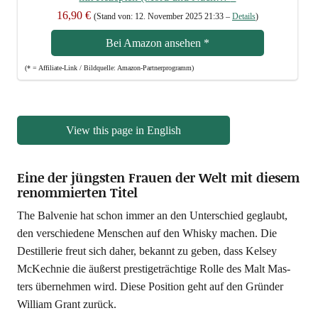
16,90 €
(Stand von: 12. Novem­ber 2025 21:33 –
Details
)
Bei Ama­zon anse­hen
*
(* = Affi­lia­te-Link / Bild­quel­le: Amazon-Partnerprogramm)
View this page in English
Eine der jüngsten Frauen der Welt mit diesem
renommierten Titel
The Bal­ve­nie hat schon immer an den Unter­schied geglaubt,
den ver­schie­de­ne Men­schen auf den Whis­ky machen. Die
Destil­le­rie freut sich daher, bekannt zu geben, dass Kel­sey
McK­ech­nie die äußerst pres­ti­ge­träch­ti­ge Rol­le des Malt Mas­
ters über­neh­men wird. Die­se Posi­ti­on geht auf den Grün­der
Wil­liam Grant zurück.