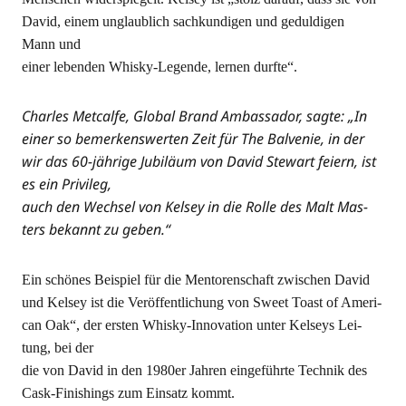
David, einem unglaub­lich sach­kun­di­gen und gedul­di­gen
Mann und
einer leben­den Whis­ky-Legen­de, ler­nen durfte“.
Charles Met­cal­fe, Glo­bal Brand Ambassa­dor, sag­te: „In
einer so bemer­kens­wer­ten Zeit für The Bal­ve­nie, in der
wir das 60-jäh­ri­ge Jubi­lä­um von David Ste­wart fei­ern, ist
es ein Privileg,
auch den Wech­sel von Kel­sey in die Rol­le des Malt Mas­
ters bekannt zu geben.“
Ein schö­nes Bei­spiel für die Men­to­ren­schaft zwi­schen David
und Kel­sey ist die Ver­öf­fent­li­chung von Sweet Toast of Ame­ri­
can Oak“, der ers­ten Whis­ky-Inno­va­ti­on unter Kel­seys Lei­
tung, bei der
die von David in den 1980er Jah­ren ein­ge­führ­te Tech­nik des
Cask-Finis­hings zum Ein­satz kommt.