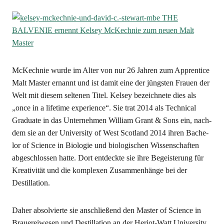
McK­ech­nie wur­de im Alter von nur 26 Jah­ren zum App­ren­ti­ce
Malt Mas­ter ernannt und ist damit eine der jüngs­ten Frau­en der
Welt mit die­sem sel­te­nen Titel. Kel­sey bezeich­ne­te dies als
„once in a life­time expe­ri­ence“. Sie trat 2014 als Tech­ni­cal
Gra­dua­te in das Unter­neh­men Wil­liam Grant & Sons ein, nach­
dem sie an der Uni­ver­si­ty of West Scot­land 2014 ihren Bache­
lor of Sci­ence in Bio­lo­gie und bio­lo­gi­schen Wis­sen­schaf­ten
abge­schlos­sen hat­te. Dort ent­deck­te sie ihre Begeis­te­rung für
Krea­ti­vi­tät und die kom­ple­xen Zusam­men­hän­ge bei der
Destillation.
Daher absol­vier­te sie anschlie­ßend den Mas­ter of Sci­ence in
Braue­rei­we­sen und Destil­la­ti­on an der Heri­ot-Watt Uni­ver­si­ty.