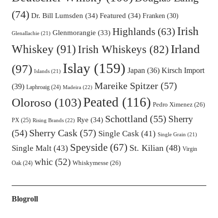
(74)
Dr. Bill Lumsden
(34)
Featured
(34)
Franken
(30)
Irish
Highlands
(63)
Glenmorangie
(33)
Glenallachie
(21)
Irland
Whiskey
(91)
Irish Whiskeys
(82)
Islay
(159)
(97)
Kirsch Import
Japan
(36)
Islands
(21)
Mareike Spitzer
(57)
(39)
Laphroaig
(24)
Madeira
(22)
Peated
(116)
Oloroso
(103)
Pedro Ximenez
(26)
Schottland
(55)
Sherry
Rye
(34)
PX
(25)
Rising Brands
(22)
Sherry Cask
(57)
(54)
Single Cask
(41)
Single Grain
(21)
Speyside
(67)
St. Kilian
(48)
Single Malt
(43)
Virgin
whic
(52)
Oak
(24)
Whiskymesse
(26)
Blogroll