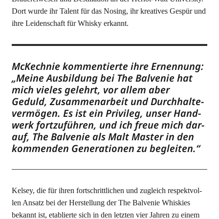
Dort wur­de ihr Talent für das Nosing, ihr krea­ti­ves Gespür und
ihre Lei­den­schaft für Whis­ky erkannt.
McK­ech­nie kom­men­tier­te ihre Ernen­nung:
„Mei­ne Aus­bil­dung bei The Bal­ve­nie hat
mich vie­les gelehrt, vor allem aber
Geduld, Zusam­men­ar­beit und Durch­hal­te­
ver­mö­gen. Es ist ein Pri­vi­leg, unser Hand­
werk fort­zu­füh­ren, und ich freue mich dar­
auf, The Bal­ve­nie als Malt Mas­ter in den
kom­men­den Gene­ra­tio­nen zu begleiten.“
Kel­sey, die für ihren fort­schritt­li­chen und zugleich respekt­vol­
len Ansatz bei der Her­stel­lung der The Bal­ve­nie Whis­kies
bekannt ist, eta­blier­te sich in den letz­ten vier Jah­ren zu einem