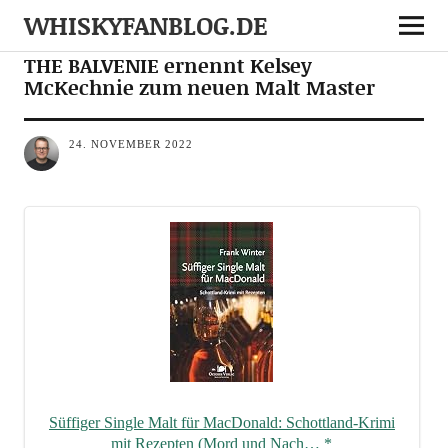
WHISKYFANBLOG.DE
NEWS
THE BALVENIE ernennt Kelsey
McKechnie zum neuen Malt Master
24. NOVEMBER 2022
Süf­fi­ger Sin­gle Malt für Mac­Do­nald: Schott­land-Kri­mi
mit Rezep­ten (Mord und Nach…
*