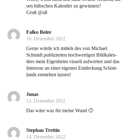
sen hüb­schen Kalen­der zu gewinnen?
Gruß @all
Falko Bolze
10. Dezember 2022
Ger­ne wür­de ich mit­tels des von Micha­el
Schmidt publi­zier­ten hoch­wer­ti­gen Bild­ka­len­
ders mein Eigen­heim visu­ell auf­wer­ten und das
Inter­es­se an einer eige­nen Ent­de­ckung Schott­
lands ent­ste­hen lassen!
Jonas
12. Dezember 2022
Das wäre was für mei­ne Wand 🙂
Stephan Trettin
14. Dezember 2022