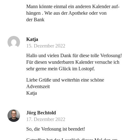
Mann könn­te ein­mal ein ande­ren Kalen­der auf­
hän­gen . Wie aus der Apo­the­ke oder von
der Bank
Katja
15. Dezember 2022
Hal­lo und vie­len Dank für die­se tol­le Ver­lo­sung!
Für die­sen wun­der­ba­ren Kalen­der ver­su­che ich
sehr ger­ne mein Glück im Lostopf.
Lie­be Grü­ße und wei­ter­hin eine schö­ne
Adventszeit
Katja
Jörg Bechtold
17. Dezember 2022
So, die Ver­lo­sung ist beendet!