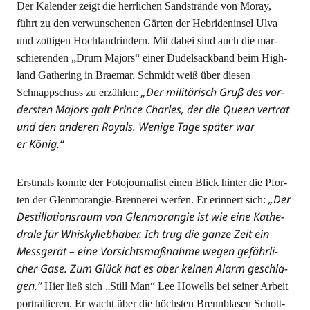
Der Kalen­der zeigt die herr­li­chen Sand­strän­de von Moray,
führt zu den ver­wun­sche­nen Gär­ten der Hebri­den­in­sel Ulva
und zot­ti­gen Hoch­land­rin­dern. Mit dabei sind auch die mar­
schie­ren­den „Drum Majors“ einer Dudel­sack­band beim High­
land Gathe­ring in Brae­mar. Schmidt weiß über die­sen
„Der mili­tä­risch Gruß des vor­
Schnapp­schuss zu erzäh­len:
ders­ten Majors galt Prin­ce Charles, der die Queen ver­trat
und den ande­ren Royals. Weni­ge Tage spä­ter war
er König.“
Erst­mals konn­te der Foto­jour­na­list einen Blick hin­ter die Pfor­
„Der
ten der Glen­mo­ran­gie-Bren­ne­rei wer­fen. Er erin­nert sich:
Destil­la­ti­ons­raum von Glen­mo­ran­gie ist wie eine Kathe­
dra­le für Whis­ky­lieb­ha­ber. Ich trug die gan­ze Zeit ein
Mess­ge­rät – eine Vor­sichts­maß­nah­me wegen gefähr­li­
cher Gase. Zum Glück hat es aber kei­nen Alarm geschla­
gen.“
Hier ließ sich „Still Man“ Lee Howells bei sei­ner Arbeit
por­trai­tie­ren. Er wacht über die höchs­ten Brenn­bla­sen Schott­