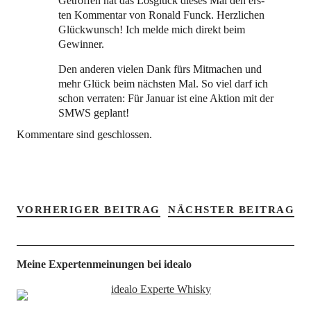
Getrof­fen hat das Los­glück die­ses Mal den ers­
ten Kom­men­tar von Ronald Funck. Herz­li­chen
Glück­wunsch! Ich mel­de mich direkt beim
Gewinner.
Den ande­ren vie­len Dank fürs Mit­ma­chen und
mehr Glück beim nächs­ten Mal. So viel darf ich
schon ver­ra­ten: Für Janu­ar ist eine Akti­on mit der
SMWS geplant!
Kommentare sind geschlossen.
VORHERIGER BEITRAG
NÄCHSTER BEITRAG
Meine Expertenmeinungen bei idealo