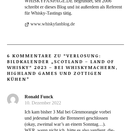
WHISKYFANPAGE.DE begründet, seit 2006
schreibt er dieses Blog und ist außerdem als Referent
für Whisky-Tastings tätig.
www.whiskyfanblog.de
6 KOMMENTARE ZU “
VERLOSUNG:
BILDKALENDER „SCOTLAND – LAND OF
WHISKY“ 2023 – BEI WHISKYMACHERN,
HIGHLAND GAMES UND ZOTTIGEN
KÜHEN
”
Ronald Funck
10. Dezember 2022
Ich kam bis­her 3 Mal bei Glen­mo­ran­gie vor­bei
und jedes­mal hat­te die Bren­ne­rei geschlos­sen
(okay, zwei­mal war’s an einem Sonn­tag…).
WER, wenn nicht ich, hät­te es also ver­dient, die­