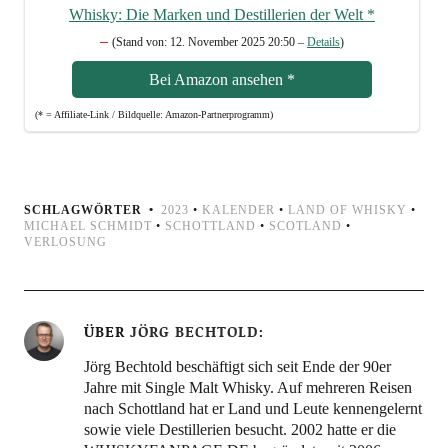
Whis­ky: Die Mar­ken und Destil­le­rien der Welt
*
–
(Stand von: 12. Novem­ber 2025 20:50 –
Details
)
Bei Ama­zon anse­hen
*
(* = Affi­lia­te-Link / Bild­quel­le: Amazon-Partnerprogramm)
SCHLAGWÖRTER
2023
•
KALENDER
•
LAND OF WHISKY
•
MICHAEL SCHMIDT
•
SCHOTTLAND
•
SCOTLAND
•
VERLOSUNG
ÜBER
JÖRG BECHTOLD
Jörg Bechtold beschäftigt sich seit Ende der 90er
Jahre mit Single Malt Whisky. Auf mehreren Reisen
nach Schottland hat er Land und Leute kennengelernt
sowie viele Destillerien besucht. 2002 hatte er die