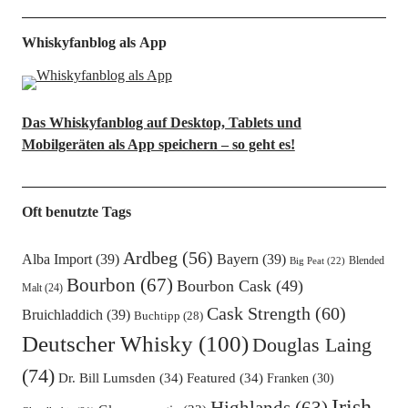
Whiskyfanblog als App
Das Whiskyfanblog auf Desktop, Tablets und
Mobilgeräten als App speichern – so geht es!
Oft benutzte Tags
Ardbeg
(56)
Alba Import
(39)
Bayern
(39)
Blended
Big Peat
(22)
Bourbon
(67)
Bourbon Cask
(49)
Malt
(24)
Cask Strength
(60)
Bruichladdich
(39)
Buchtipp
(28)
Deutscher Whisky
(100)
Douglas Laing
(74)
Dr. Bill Lumsden
(34)
Featured
(34)
Franken
(30)
Irish