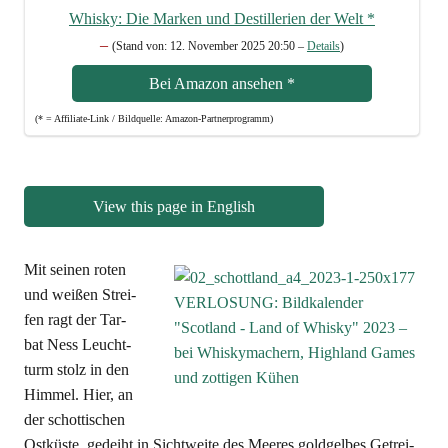
Whis­ky: Die Mar­ken und Destil­le­rien der Welt
*
–
(Stand von: 12. Novem­ber 2025 20:50 –
Details
)
Bei Ama­zon anse­hen
*
(* = Affi­lia­te-Link / Bild­quel­le: Amazon-Partnerprogramm)
View this page in English
Mit sei­nen roten
und wei­ßen Strei­
fen ragt der Tar­
bat Ness Leucht­
turm stolz in den
Him­mel. Hier, an
der schot­ti­schen
Ost­küs­te, gedeiht in Sicht­wei­te des Mee­res gold­gel­bes Getrei­