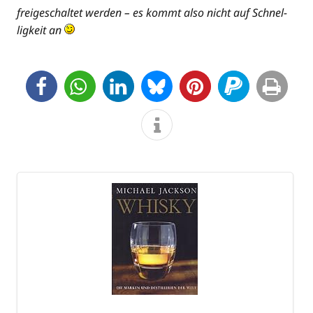
frei­ge­schal­tet wer­den – es kommt also nicht auf Schnel­
lig­keit an