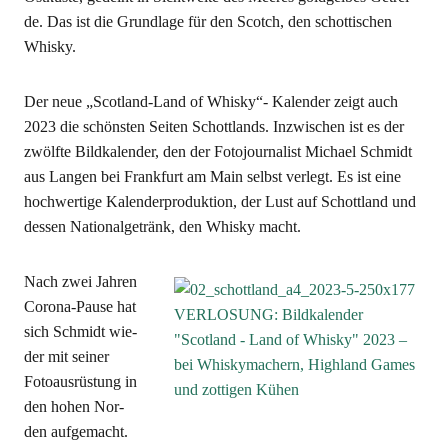
de. Das ist die Grund­la­ge für den Scotch, den schot­ti­schen
Whisky.
Der neue „Scot­land-Land of Whis­ky“- Kalen­der zeigt auch
2023 die schöns­ten Sei­ten Schott­lands. Inzwi­schen ist es der
zwölf­te Bild­ka­len­der, den der Foto­jour­na­list Micha­el Schmidt
aus Lan­gen bei Frank­furt am Main selbst ver­legt. Es ist eine
hoch­wer­ti­ge Kalen­der­pro­duk­ti­on, der Lust auf Schott­land und
des­sen Natio­nal­ge­tränk, den Whis­ky macht.
Nach zwei Jah­ren
Coro­na-Pau­se hat
sich Schmidt wie­
der mit sei­ner
Foto­aus­rüs­tung in
den hohen Nor­
den auf­ge­macht.