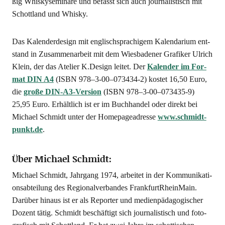
ßig Whis­ky­se­mi­na­re und befasst sich auch jour­na­lis­tisch mit
Schott­land und Whisky.
Das Kalen­der­de­sign mit eng­lisch­spra­chi­gem Kalen­da­ri­um ent­
stand in Zusam­men­ar­beit mit dem Wies­ba­de­ner Gra­fi­ker Ulrich
Klein, der das Ate­lier K.Design lei­tet. Der
Kalen­der im For­
mat DIN A4
(ISBN 978–3‑00–073434‑2) kos­tet 16,50 Euro,
die
gro­ße DIN-A3-Ver­si­on
(ISBN 978–3‑00–073435‑9)
25,95 Euro. Erhält­lich ist er im Buch­han­del oder direkt bei
Micha­el Schmidt unter der Home­page­adres­se
www.schmidt-
punkt.de
.
Über Michael Schmidt:
Micha­el Schmidt, Jahr­gang 1974, arbei­tet in der Kom­mu­ni­ka­ti­
ons­ab­tei­lung des Regio­nal­ver­ban­des Frank­furt­Rhein­Main.
Dar­über hin­aus ist er als Repor­ter und medi­en­päd­ago­gi­scher
Dozent tätig. Schmidt beschäf­tigt sich jour­na­lis­tisch und foto­