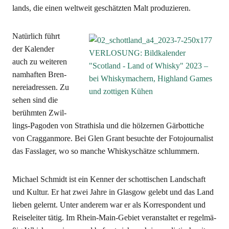
lands, die einen welt­weit geschätz­ten Malt produzieren.
Natür­lich führt
der Kalen­der
auch zu wei­te­ren
nam­haf­ten Bren­
ne­rei­adres­sen. Zu
sehen sind die
berühm­ten Zwil­
lings-Pago­den von Stra­this­la und die höl­zer­nen Gär­bot­ti­che
von Crag­gan­mo­re. Bei Glen Grant besuch­te der Foto­jour­na­list
das Fass­la­ger, wo so man­che Whis­ky­schät­ze schlummern.
Micha­el Schmidt ist ein Ken­ner der schot­ti­schen Land­schaft
und Kul­tur. Er hat zwei Jah­re in Glas­gow gelebt und das Land
lie­ben gelernt. Unter ande­rem war er als Kor­re­spon­dent und
Rei­se­lei­ter tätig. Im Rhein-Main-Gebiet ver­an­stal­tet er regel­mä­