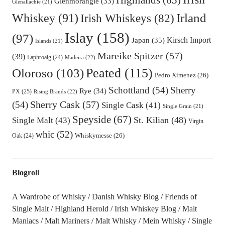
Highlands
(63)
Glenmorangie
(33)
Glenallachie
(21)
Irland
Whiskey
(91)
Irish Whiskeys
(82)
Islay
(158)
(97)
Kirsch Import
Japan
(35)
Islands
(21)
Mareike Spitzer
(57)
(39)
Laphroaig
(24)
Madeira
(22)
Oloroso
(103)
Peated
(115)
Pedro Ximenez
(26)
Schottland
(54)
Sherry
Rye
(34)
PX
(25)
Rising Brands
(22)
Sherry Cask
(57)
(54)
Single Cask
(41)
Single Grain
(21)
Speyside
(67)
St. Kilian
(48)
Single Malt
(43)
Virgin
whic
(52)
Oak
(24)
Whiskymesse
(26)
Blogroll
A Wardrobe of Whisky
Danish Whisky Blog
Friends of
Single Malt
Highland Herold
Irish Whiskey Blog
Malt
Maniacs
Malt Mariners
Malt Whisky
Mein Whisky
Single