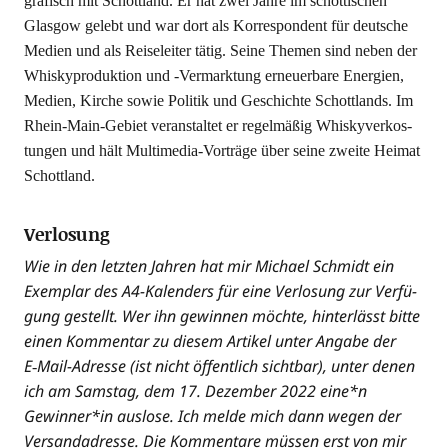
gra­fisch mit Schott­land. Er hat zwei Jah­re im schot­ti­schen
Glas­gow gelebt und war dort als Kor­re­spon­dent für deut­sche
Medi­en und als Rei­se­lei­ter tätig. Sei­ne The­men sind neben der
Whis­ky­pro­duk­ti­on und ‑Ver­mark­tung erneu­er­ba­re Ener­gien,
Medi­en, Kir­che sowie Poli­tik und Geschich­te Schott­lands. Im
Rhein-Main-Gebiet ver­an­stal­tet er regel­mä­ßig Whis­ky­ver­kos­
tun­gen und hält Mul­ti­me­dia-Vor­trä­ge über sei­ne zwei­te Hei­mat
Schottland.
Verlosung
Wie in den letz­ten Jah­ren hat mir Micha­el Schmidt ein
Exem­plar des A4-Kalen­ders für eine Ver­lo­sung zur Ver­fü­
gung gestellt. Wer ihn gewin­nen möch­te, hin­ter­lässt bit­te
einen Kom­men­tar zu die­sem Arti­kel unter Anga­be der
E‑Mail-Adres­se (ist nicht öffent­lich sicht­bar), unter denen
ich am Sams­tag, dem 17. Dezem­ber 2022 eine*n
Gewinner*in aus­lo­se. Ich mel­de mich dann wegen der
Ver­sand­adres­se. Die Kom­men­ta­re müs­sen erst von mir