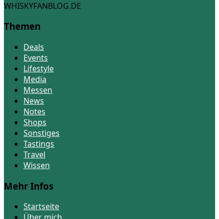
WHISKYFANBLOG.DE
Themen
Deals
Events
Lifestyle
Media
Messen
News
Notes
Shops
Sonstiges
Tastings
Travel
Wissen
Mehr Infos
Startseite
Über mich