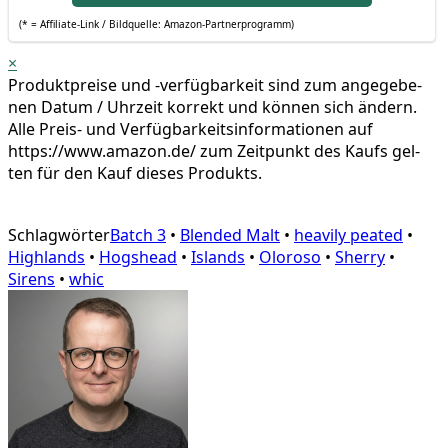
(* = Affi­lia­te-Link / Bild­quel­le: Amazon-Partnerprogramm)
×
Pro­dukt­prei­se und ‑ver­füg­bar­keit sind zum ange­ge­be­
nen Datum / Uhr­zeit kor­rekt und kön­nen sich ändern.
Alle Preis- und Ver­füg­bar­keits­in­for­ma­tio­nen auf
https://www.amazon.de/ zum Zeit­punkt des Kaufs gel­
ten für den Kauf die­ses Produkts.
Schlagwörter
Batch 3
•
Blended Malt
•
heavily peated
•
Highlands
•
Hogshead
•
Islands
•
Oloroso
•
Sherry
•
Sirens
•
whic