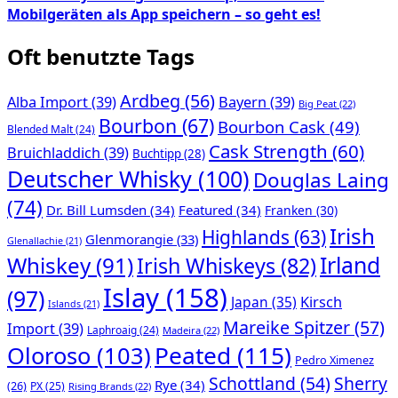
Mobilgeräten als App speichern – so geht es!
Oft benutzte Tags
Ardbeg
(56)
Alba Import
(39)
Bayern
(39)
Big Peat
(22)
Bourbon
(67)
Bourbon Cask
(49)
Blended Malt
(24)
Cask Strength
(60)
Bruichladdich
(39)
Buchtipp
(28)
Deutscher Whisky
(100)
Douglas Laing
(74)
Dr. Bill Lumsden
(34)
Featured
(34)
Franken
(30)
Irish
Highlands
(63)
Glenmorangie
(33)
Glenallachie
(21)
Whiskey
(91)
Irland
Irish Whiskeys
(82)
Islay
(158)
(97)
Japan
(35)
Kirsch
Islands
(21)
Mareike Spitzer
(57)
Import
(39)
Laphroaig
(24)
Madeira
(22)
Peated
(115)
Oloroso
(103)
Pedro Ximenez
Schottland
(54)
Sherry
Rye
(34)
(26)
PX
(25)
Rising Brands
(22)