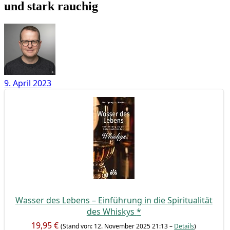
und stark rauchig
9. April 2023
Was­ser des Lebens – Ein­füh­rung in die Spi­ri­tua­li­tät
des Whis­kys
*
19,95 €
(Stand von: 12. Novem­ber 2025 21:13 –
Details
)