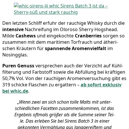
Den letz­ten Schliff erfuhr der rau­chi­ge Whis­ky durch die
inten­si­ve
Nach­rei­fung im Olo­ro­so Sher­ry Hogs­head.
Mil­de
Cas­hews
und ein­ge­koch­te
Cran­ber­ries
sor­gen so
zusam­men mit dem mari­ti­men Torf­rauch und äthe­ri­
schen Kräu­tern für
span­nen­de Aro­men­viel­falt
im
Nosingglas.
Puren Genuss
ver­spre­chen auch der Ver­zicht auf Kühl­
fil­te­rung und Farb­stoff sowie die Abfül­lung bei kräf­ti­gen
50,7% Vol. Von der rau­chi­gen Aro­men­ver­su­chung gibt es
319 schi­cke Fla­schen zu ergat­tern –
ab sofort exklu­siv
bei whic.de
.
„Wenn zwei an sich schon tol­le Malts mit unter­
schied­li­chen Facet­ten zusam­men­kom­men, ist das
Ergeb­nis oft­mals grö­ßer als die Sum­me sei­ner Tei­
le. Das erle­ben Sie bei Sirens Batch 3 in einer
gekonn­ten Ver­mäh­lung aus lang­ge­reif­tem und