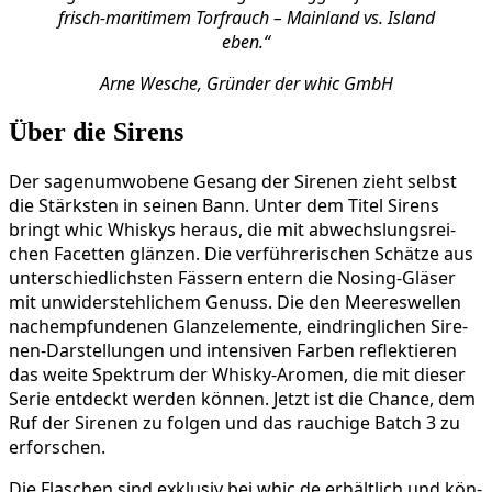
frisch-mari­ti­mem Torf­rauch – Main­land vs. Island
eben.“
Arne Wesche, Grün­der der whic GmbH
Über die Sirens
Der sagen­um­wo­be­ne Gesang der Sire­nen zieht selbst
die Stärks­ten in sei­nen Bann. Unter dem Titel Sirens
bringt whic Whis­kys her­aus, die mit abwechs­lungs­rei­
chen Facet­ten glän­zen. Die ver­füh­re­ri­schen Schät­ze aus
unter­schied­lichs­ten Fäs­sern entern die Nosing-Glä­ser
mit unwi­der­steh­li­chem Genuss. Die den Mee­res­wel­len
nach­emp­fun­de­nen Glanz­ele­men­te, ein­dring­li­chen Sire­
nen-Dar­stel­lun­gen und inten­si­ven Far­ben reflek­tie­ren
das wei­te Spek­trum der Whis­ky-Aro­men, die mit die­ser
Serie ent­deckt wer­den kön­nen. Jetzt ist die Chan­ce, dem
Ruf der Sire­nen zu fol­gen und das rau­chi­ge Batch 3 zu
erforschen.
Die Fla­schen sind exklu­siv bei whic.de erhält­lich und kön­