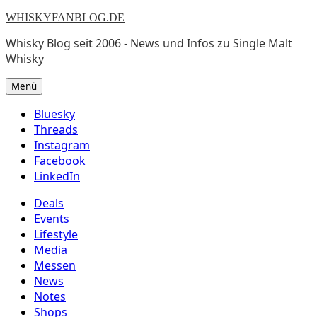
WHISKYFANBLOG.DE
Whisky Blog seit 2006 - News und Infos zu Single Malt
Whisky
Menü
Bluesky
Threads
Instagram
Facebook
LinkedIn
Deals
Events
Lifestyle
Media
Messen
News
Notes
Shops