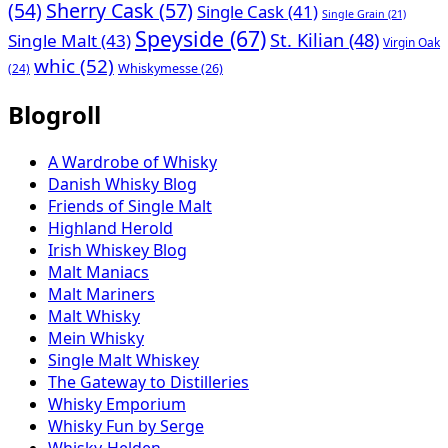
(54)
Sherry Cask
(57)
Single Cask
(41)
Single Grain
(21)
Speyside
(67)
St. Kilian
(48)
Single Malt
(43)
Virgin Oak
whic
(52)
(24)
Whiskymesse
(26)
Blogroll
A Wardrobe of Whisky
Danish Whisky Blog
Friends of Single Malt
Highland Herold
Irish Whiskey Blog
Malt Maniacs
Malt Mariners
Malt Whisky
Mein Whisky
Single Malt Whiskey
The Gateway to Distilleries
Whisky Emporium
Whisky Fun by Serge