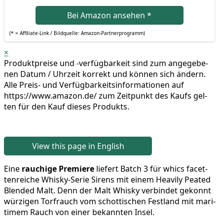
Bei Ama­zon anse­hen
*
(* = Affi­lia­te-Link / Bild­quel­le: Amazon-Partnerprogramm)
×
Pro­dukt­prei­se und ‑ver­füg­bar­keit sind zum ange­ge­be­
nen Datum / Uhr­zeit kor­rekt und kön­nen sich ändern.
Alle Preis- und Ver­füg­bar­keits­in­for­ma­tio­nen auf
https://www.amazon.de/ zum Zeit­punkt des Kaufs gel­
ten für den Kauf die­ses Produkts.
View this page in English
Eine
rau­chi­ge Pre­mie­re
lie­fert Batch 3 für whics facet­
ten­rei­che Whis­ky-Serie Sirens mit einem Hea­vi­ly Pea­ted
Blen­ded Malt. Denn der Malt Whis­ky ver­bin­det gekonnt
wür­zi­gen Torf­rauch vom schot­ti­schen Fest­land mit mari­
ti­mem Rauch von einer bekann­ten Insel.