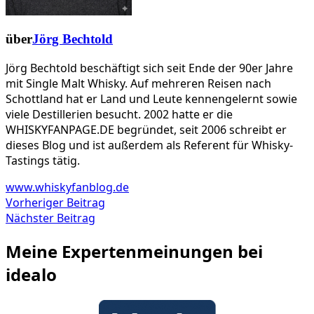
über
Jörg Bechtold
Jörg Bechtold beschäftigt sich seit Ende der 90er Jahre
mit Single Malt Whisky. Auf mehreren Reisen nach
Schottland hat er Land und Leute kennengelernt sowie
viele Destillerien besucht. 2002 hatte er die
WHISKYFANPAGE.DE begründet, seit 2006 schreibt er
dieses Blog und ist außerdem als Referent für Whisky-
Tastings tätig.
www.whiskyfanblog.de
Beitragsnavigation
Vorheriger
Vorheriger Beitrag
Nächster
Beitrag
Nächster Beitrag
Beitrag
Meine Expertenmeinungen bei
idealo