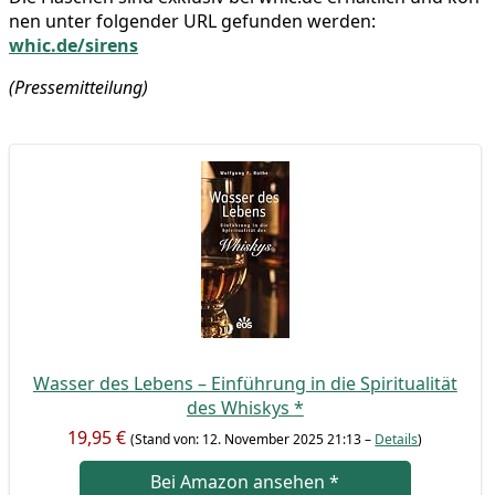
nen unter fol­gen­der URL gefun­den wer­den:
whic.de/sirens
(Pres­se­mit­tei­lung)
Was­ser des Lebens – Ein­füh­rung in die Spi­ri­tua­li­tät
des Whis­kys
*
19,95 €
(Stand von: 12. Novem­ber 2025 21:13 –
Details
)
Bei Ama­zon anse­hen
*