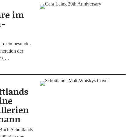
hre im
h-
Co. ein beson­de­
e­ra­ti­on der
ens,…
ttlands
ine
llerien
fmann
Buch Schott­lands
il­le­rien von