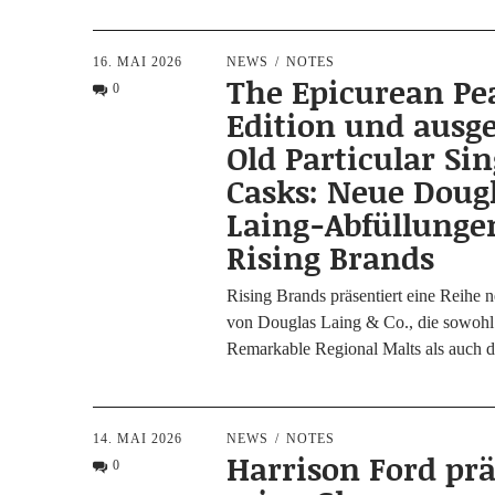
16. MAI 2026
NEWS
NOTES
The Epicurean Pe
0
Edition und ausg
Old Particular Sin
Casks: Neue Doug
Laing-Abfüllunge
Rising Brands
Rising Brands prä­sen­tiert eine Rei­he n
von Dou­glas Laing & Co., die sowohl d
Remar­kab­le Regio­nal Malts als auch
14. MAI 2026
NEWS
NOTES
Harrison Ford prä
0