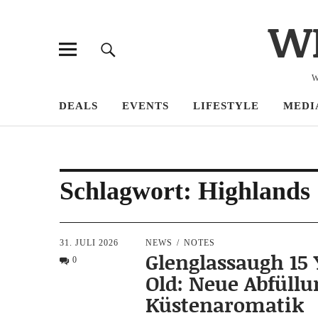
W
W
DEALS
EVENTS
LIFESTYLE
MEDI
Schlagwort:
Highlands
31. JULI 2026
NEWS
NOTES
Glenglassaugh 15 
0
Old: Neue Abfüllu
Küstenaromatik