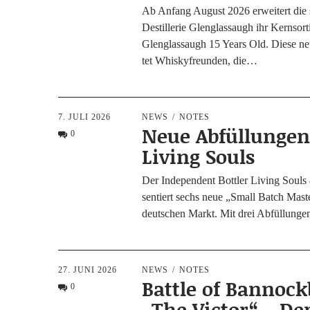
Ab Anfang August 2026 erwei­tert die sc
Destil­le­rie Glen­glas­saugh ihr Kern­sor
Glen­glas­saugh 15 Years Old. Die­se ne
tet Whis­ky­freun­den, die…
7. JULI 2026
NEWS
NOTES
Neue Abfüllungen
0
Living Souls
Der Inde­pen­dent Bot­t­ler Living Soul
sen­tiert sechs neue „Small Batch Mas­t
deut­schen Markt. Mit drei Abfül­lun­g
27. JUNI 2026
NEWS
NOTES
Battle of Bannoc
0
„The Victor“ – Der