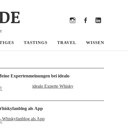
DE
Bluesky
Threads
Instagram
Facebook
LinkedIn
KY
TIGES
TASTINGS
TRAVEL
WISSEN
eine Expertenmeinungen bei idealo
hiskyfanblog als App