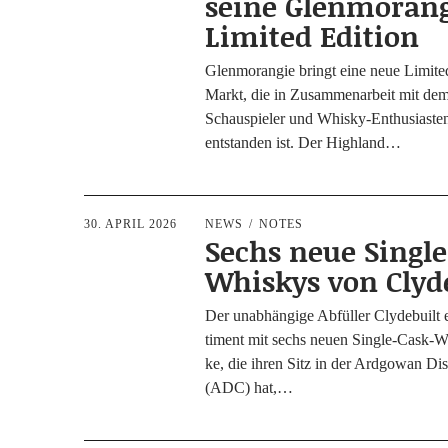
seine Glenmoran
Limited Edition
Glen­mo­ran­gie bringt eine neue Limi­t­e
Markt, die in Zusam­men­ar­beit mit dem 
Schau­­spie­­ler und Whis­ky-Ent­hu­­si­as­­t
ent­stan­den ist. Der Highland…
30. APRIL 2026
NEWS
NOTES
Sechs neue Singl
Whiskys von Clyd
Der unab­hän­gi­ge Abfül­ler Cly­de­built 
ti­ment mit sechs neu­en Sin­g­le-Cask-
ke, die ihren Sitz in der Ard­go­wan Dis
(ADC) hat,…