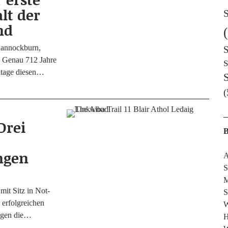
lt der
S
nd
an­nockb­urn,
S
. Genau 712 Jah­re
S
n­ta­ge diesen…
(
 Drei
B
ngen
A
S
M
mit Sitz in Not­
S
r erfolg­rei­chen
W
e­gen die…
H