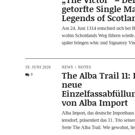
getorfte Single Ma
Legends of Scotla
Am 24. Juni 1314 ent­schied sich bei B
wohin Schott­lands Weg füh­ren wür­de
spä­ter brin­gen whic und Signa­to­ry Vi
19. JUNI 2026
NEWS
NOTES
The Alba Trail 11:
0
neue
Einzelfassabfüllu
von Alba Import
Alba Import, das deut­sche Import­haus 
tens­dorf, prä­sen­tiert das 11. Trio sei­ne
Serie The Alba Trail. Wie gewohnt, li