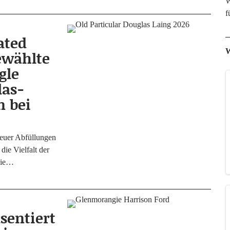
W
f
ated
W
ewählte
gle
las-
n bei
eu­er Abfül­lun­gen
ie Viel­falt der
 die…
sentiert