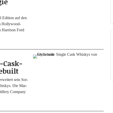
gie
d Edi­ti­on auf den
Hol­­ly­­wood-
en Har­ri­son Ford
e-Cask-
ebuilt
erwei­tert sein Sor­
Whis­kys. Die Mar­
til­lery Com­pa­ny