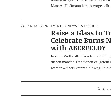
Marc A. Hoff­mann bereits vor­ge­stellt
24. JANUAR 2026
EVENTS
NEWS
SONSTIGES
Raise a Glass to T
Celebrate Burns N
with ABERFELDY
In einer Welt vol­ler Trends und flüch­t
die­nen man­che Tra­di­tio­nen es, geteilt 
wer­den – über Gren­zen hin­weg. In 
1
2