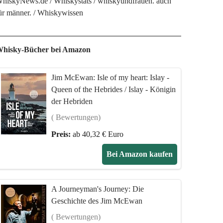
hiskyNews.de
Whiskystats
whiskyundfrauen. auch
ür männer.
Whiskywissen
hisky-Bücher bei Amazon
Jim McEwan: Isle of my heart: Islay -
Queen of the Hebrides / Islay - Königin
der Hebriden
( Bewertungen)
Preis:
ab 40,32 € Euro
Bei Amazon kaufen
A Journeyman's Journey: Die
Geschichte des Jim McEwan
( Bewertungen)