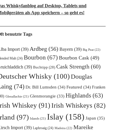
as Whiskyfanblog auf Desktop, Tablets und
obilgeräten als App speichern – so geht es!
ft benutzte Tags
Ardbeg
(56)
lba Import
(39)
Bayern
(39)
Big Peat
(22)
Bourbon
(67)
Bourbon Cask
(49)
lended Malt
(24)
Cask Strength
(60)
ruichladdich
(39)
Buchtipp
(28)
Deutscher Whisky
(100)
Douglas
Laing
(74)
Dr. Bill Lumsden
(34)
Featured
(34)
Franken
Highlands
(63)
Glenmorangie
(33)
30)
Glenallachie
(21)
Irish Whiskey
(91)
Irish Whiskeys
(82)
Islay
(158)
Irland
(97)
Japan
(35)
Islands
(21)
Mareike
irsch Import
(39)
Laphroaig
(24)
Madeira
(22)