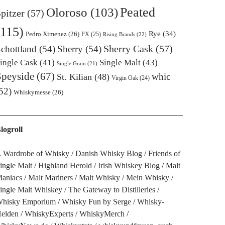
Oloroso
(103)
Peated
pitzer
(57)
(115)
Rye
(34)
Pedro Ximenez
(26)
PX
(25)
Rising Brands
(22)
Sherry Cask
(57)
chottland
(54)
Sherry
(54)
ingle Cask
(41)
Single Malt
(43)
Single Grain
(21)
Speyside
(67)
whic
St. Kilian
(48)
Virgin Oak
(24)
52)
Whiskymesse
(26)
logroll
 Wardrobe of Whisky
Danish Whisky Blog
Friends of
ingle Malt
Highland Herold
Irish Whiskey Blog
Malt
aniacs
Malt Mariners
Malt Whisky
Mein Whisky
ingle Malt Whiskey
The Gateway to Distilleries
hisky Emporium
Whisky Fun by Serge
Whisky-
elden
WhiskyExperts
WhiskyMerch