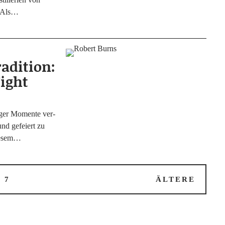
. Als…
radition:
ight
i­ger Momen­te ver­
und gefei­ert zu
diesem…
…
7
ÄLTERE