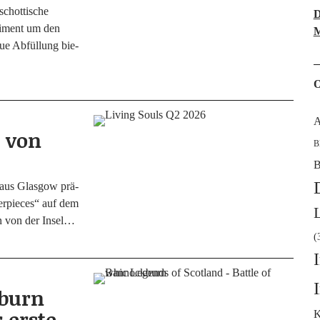
hot­ti­sche
D
­ti­ment um den
M
ue Abfül­lung bie­
O
A
 von
B
B
s aus Glas­gow prä­
er­pie­ces“ auf dem
en von der Insel…
(
kburn
 erste
K