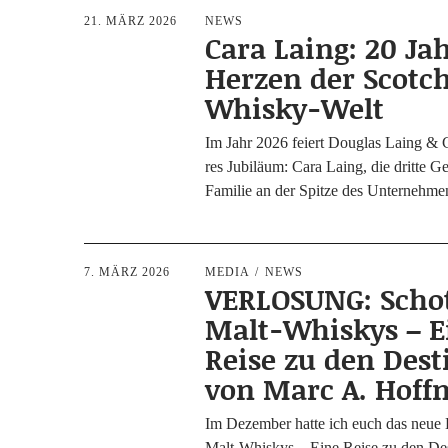
21. MÄRZ 2026
NEWS
Cara Laing: 20 Ja
Herzen der Scotc
Whisky-Welt
Im Jahr 2026 fei­ert Dou­glas Laing & 
res Jubi­lä­um: Cara Laing, die drit­te Gen
Fami­lie an der Spit­ze des Unternehm
7. MÄRZ 2026
MEDIA
NEWS
VERLOSUNG: Scho
Malt-Whiskys – E
Reise zu den Desti
von Marc A. Hof
Im Dezem­ber hat­te ich euch das neue 
Malt-Whis­kys – Eine Rei­se zu den Dest