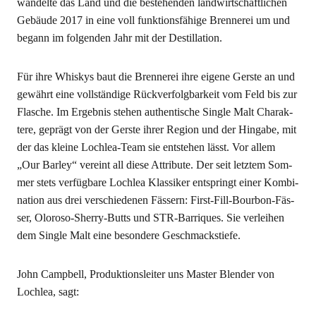
wan­del­te das Land und die bestehen­den land­wirt­schaft­li­chen
Gebäu­de 2017 in eine voll funk­ti­ons­fä­hi­ge Bren­ne­rei um und
begann im fol­gen­den Jahr mit der Destillation.
Für ihre Whis­kys baut die Bren­ne­rei ihre eige­ne Gers­te an und
gewährt eine voll­stän­di­ge Rück­ver­folg­bar­keit vom Feld bis zur
Fla­sche. Im Ergeb­nis ste­hen authen­ti­sche Sin­gle Malt Cha­rak­
te­re, geprägt von der Gers­te ihrer Regi­on und der Hin­ga­be, mit
der das klei­ne Loch­lea-Team sie ent­ste­hen lässt. Vor allem
„Our Bar­ley“ ver­eint all die­se Attri­bu­te. Der seit letz­tem Som­
mer stets ver­füg­ba­re Loch­lea Klas­si­ker ent­springt einer Kom­bi­
na­ti­on aus drei ver­schie­de­nen Fäs­sern: First-Fill-Bour­bon-Fäs­
ser, Olo­ro­so-Sher­ry-Butts und STR-Bar­ri­ques. Sie ver­lei­hen
dem Sin­gle Malt eine beson­de­re Geschmackstiefe.
John Camp­bell, Pro­duk­ti­ons­lei­ter uns Mas­ter Blen­der von
Loch­lea, sagt: