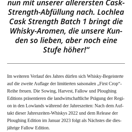
nun mit unse­rer aller­ers­ten Cask-
Strength-Abfül­lung nach. Loch­lea
Cask Strength Batch 1 bringt die
Whis­ky-Aro­men, die unse­re Kun­
den so lie­ben, aber noch eine
Stu­fe höher!“
Im wei­te­ren Ver­lauf des Jah­res dür­fen sich Whis­ky-Begeis­ter­te
auf die zwei­te Auf­la­ge der limi­tier­ten sai­so­na­len „First Crop“-
Reihe freu­en. Die Sowing, Har­ve­st, Fallow und Ploug­hing
Edi­ti­ons prä­sen­tie­ren die land­wirt­schaft­li­che Prä­gung der Regi­
on in den Low­lands wäh­rend der Jah­res­zei­ten: Nach dem Auf­
takt die­ser Jah­res­zei­ten-Whis­kys 2022 und dem Release der
Ploug­hing Edi­ti­on im Janu­ar 2023 folgt als Nächs­tes die dies­
jäh­ri­ge Fallow Edition.