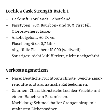
Lochlea Cask Strength Batch 1
Her­kunft: Low­lands, Schottland
Fass­ty­pen: 70% Bour­bon- und 30% First Fill
Oloroso-Sherryfässer
Alko­hol­ge­halt: 60,1% vol.
Fla­schen­grö­ße: 0,7 Liter
Abge­füll­te Fla­schen: 15.000 (welt­weit)
Sons­ti­ges: nicht kühl­fil­triert, nicht nachgefärbt
Verkostungsnotizen
Nase: Deut­li­che Frucht­punsch­no­te, wei­che Zigar­
ren­düf­te und aro­ma­ti­sche Kaffeebohnen.
Gau­men: Cha­rak­te­ris­ti­sche Loch­lea-Früch­te mit
einem Hauch von Paranüssen.
Nach­klang: Schmack­haf­ter Oran­gen­si­rup mit
geal­ter­ten Eichenspänen.