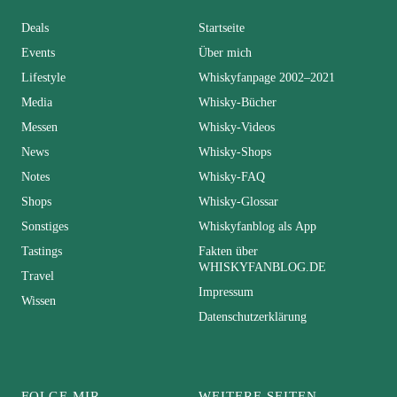
Deals
Startseite
Events
Über mich
Lifestyle
Whiskyfanpage 2002–2021
Media
Whisky-Bücher
Messen
Whisky-Videos
News
Whisky-Shops
Notes
Whisky-FAQ
Shops
Whisky-Glossar
Sonstiges
Whiskyfanblog als App
Tastings
Fakten über
WHISKYFANBLOG.DE
Travel
Impressum
Wissen
Datenschutzerklärung
FOLGE MIR
WEITERE SEITEN