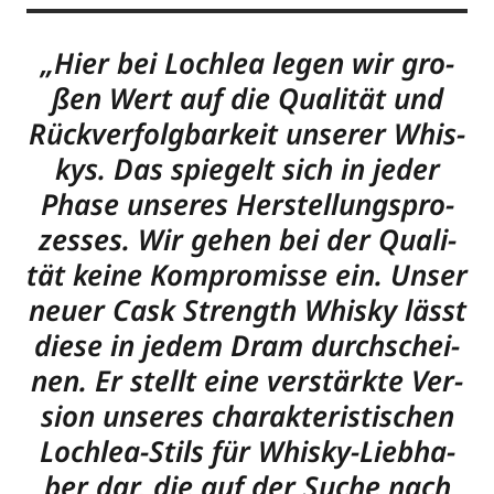
„Hier bei Loch­lea legen wir gro­
ßen Wert auf die Qua­li­tät und
Rück­ver­folg­bar­keit unse­rer Whis­
kys. Das spie­gelt sich in jeder
Pha­se unse­res Her­stel­lungs­pro­
zes­ses. Wir gehen bei der Qua­li­
tät kei­ne Kom­pro­mis­se ein. Unser
neu­er Cask Strength Whis­ky lässt
die­se in jedem Dram durch­schei­
nen. Er stellt eine ver­stärk­te Ver­
si­on unse­res cha­rak­te­ris­ti­schen
Loch­lea-Stils für Whis­ky-Lieb­ha­
ber dar, die auf der Suche nach