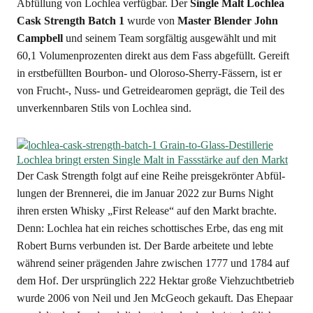
Abfül­lung von Loch­lea ver­füg­bar. Der
Sin­gle Malt Loch­lea
Cask Strength Batch 1
wur­de von
Mas­ter Blen­der John
Camp­bell
und sei­nem Team sorg­fäl­tig aus­ge­wählt und mit
60,1 Volu­men­pro­zen­ten direkt aus dem Fass abge­füllt. Gereift
in erst­be­füll­ten Bour­bon- und Olo­ro­so-Sher­ry-Fäs­sern, ist er
von Frucht‑, Nuss- und Getrei­de­aro­men geprägt, die Teil des
unver­kenn­ba­ren Stils von Loch­lea sind.
Der Cask Strength folgt auf eine Rei­he preis­ge­krön­ter Abfül­
lun­gen der Bren­ne­rei, die im Janu­ar 2022 zur Burns Night
ihren ers­ten Whis­ky „First Release“ auf den Markt brach­te.
Denn: Loch­lea hat ein rei­ches schot­ti­sches Erbe, das eng mit
Robert Burns ver­bun­den ist. Der Bar­de arbei­te­te und leb­te
wäh­rend sei­ner prä­gen­den Jah­re zwi­schen 1777 und 1784 auf
dem Hof. Der ursprüng­lich 222 Hekt­ar gro­ße Vieh­zucht­be­trieb
wur­de 2006 von Neil und Jen McGeoch gekauft. Das Ehe­paar