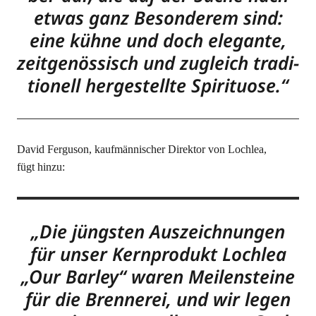
etwas ganz Beson­de­rem sind:
eine küh­ne und doch ele­gan­te,
zeit­ge­nös­sisch und zugleich tra­di­
tio­nell her­ge­stell­te Spirituose.“
David Fer­gu­son, kauf­män­ni­scher Direk­tor von Loch­lea,
fügt hinzu:
„Die jüngs­ten Aus­zeich­nun­gen
für unser Kern­pro­dukt Loch­lea
„Our Bar­ley“ waren Mei­len­stei­ne
für die Bren­ne­rei, und wir legen