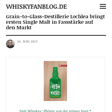
WHISKYFANBLOG.DE
NEWS
NOTES
Grain-to-Glass-Destillerie Lochlea bringt
ersten Single Malt in Fassstärke auf
den Markt
24. JUNI 2023
Irish Whis­key: Phö­nix von der grü­nen Insel
*