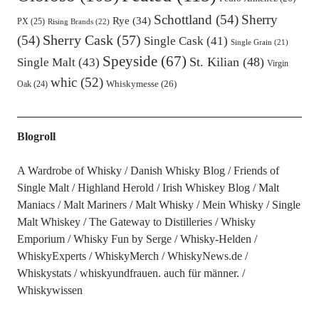
Schottland
(54)
Sherry
Rye
(34)
PX
(25)
Rising Brands
(22)
Sherry Cask
(57)
(54)
Single Cask
(41)
Single Grain
(21)
Speyside
(67)
St. Kilian
(48)
Single Malt
(43)
Virgin
whic
(52)
Oak
(24)
Whiskymesse
(26)
Blogroll
A Wardrobe of Whisky
Danish Whisky Blog
Friends of
Single Malt
Highland Herold
Irish Whiskey Blog
Malt
Maniacs
Malt Mariners
Malt Whisky
Mein Whisky
Single
Malt Whiskey
The Gateway to Distilleries
Whisky
Emporium
Whisky Fun by Serge
Whisky-Helden
WhiskyExperts
WhiskyMerch
WhiskyNews.de
Whiskystats
whiskyundfrauen. auch für männer.
Whiskywissen