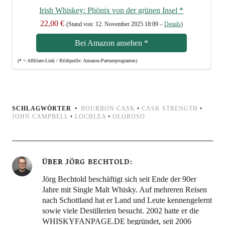
Irish Whis­key: Phö­nix von der grü­nen Insel
*
22,00 €
(Stand von: 12. Novem­ber 2025 18:09 –
Details
)
Bei Ama­zon anse­hen
*
(* = Affi­lia­te-Link / Bild­quel­le: Amazon-Partnerprogramm)
SCHLAGWÖRTER
BOURBON CASK
•
CASK STRENGTH
•
JOHN CAMPBELL
•
LOCHLEA
•
OLOROSO
ÜBER
JÖRG BECHTOLD
Jörg Bechtold beschäftigt sich seit Ende der 90er
Jahre mit Single Malt Whisky. Auf mehreren Reisen
nach Schottland hat er Land und Leute kennengelernt
sowie viele Destillerien besucht. 2002 hatte er die
WHISKYFANPAGE.DE begründet, seit 2006