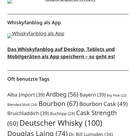
Whiskyfanblog als App
Das Whiskyfanblog auf Desktop, Tablets und
Mobilgeräten als App speichern – so geht es!
Oft benutzte Tags
Ardbeg
(56)
Alba Import
(39)
Bayern
(39)
Big Peat
(22)
Bourbon
(67)
Bourbon Cask
(49)
Blended Malt
(24)
Cask Strength
Bruichladdich
(39)
Buchtipp
(28)
Deutscher Whisky
(100)
(60)
Douglas Laing
(74)
Dr. Bill Lumsden
(34)