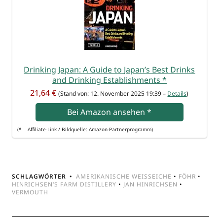
Drin­king Japan: A Gui­de to Japan’s Best Drinks
and Drin­king Estab­lish­ments
*
21,64 €
(Stand von: 12. Novem­ber 2025 19:39 –
Details
)
Bei Ama­zon anse­hen
*
(* = Affi­lia­te-Link / Bild­quel­le: Amazon-Partnerprogramm)
SCHLAGWÖRTER
AMERIKANISCHE WEISSEICHE
•
FÖHR
•
HINRICHSEN‘S FARM DISTILLERY
•
JAN HINRICHSEN
•
VERMOUTH