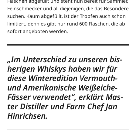
Fla­schen abge­füllt und steht nun bereit für Samm­ler,
Fein­schme­cker und all die­je­ni­gen, die das Beson­de­re
suchen. Kaum abge­füllt, ist der Trop­fen auch schon
limi­tiert, denn es gibt nur rund 600 Fla­schen, die ab
sofort ange­bo­ten werden.
„Im Unter­schied zu unse­ren bis­
he­ri­gen Whis­kys haben wir für
die­se Win­ter­edi­ti­on Ver­mouth-
und Ame­ri­ka­ni­sche Weiß­ei­che-
Fäs­ser ver­wen­det“, erklärt Mas­
ter Distil­ler und Farm Chef Jan
Hinrichsen.