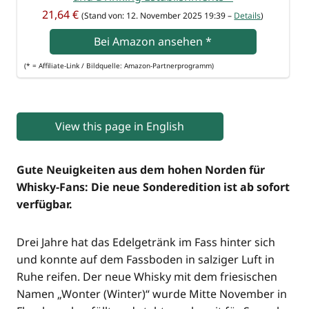
21,64 €
(Stand von: 12. Novem­ber 2025 19:39 –
Details
)
Bei Ama­zon anse­hen
*
(* = Affi­lia­te-Link / Bild­quel­le: Amazon-Partnerprogramm)
View this page in English
Gute Neu­ig­kei­ten aus dem hohen Nor­den für
Whis­ky-Fans: Die neue Son­der­edi­ti­on ist ab sofort
verfügbar.
Drei Jah­re hat das Edel­ge­tränk im Fass hin­ter sich
und konn­te auf dem Fass­bo­den in sal­zi­ger Luft in
Ruhe rei­fen. Der neue Whis­ky mit dem frie­si­schen
Namen „Won­ter (Win­ter)“ wur­de Mit­te Novem­ber in