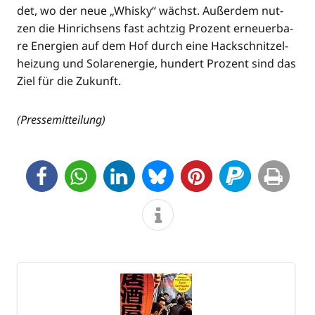
det, wo der neue „Whis­ky“ wächst. Außer­dem nut­
zen die Hin­rich­sens fast acht­zig Pro­zent erneu­er­ba­
re Ener­gien auf dem Hof durch eine Hack­schnit­zel­
hei­zung und Solar­ener­gie, hun­dert Pro­zent sind das
Ziel für die Zukunft.
(Pres­se­mit­tei­lung)