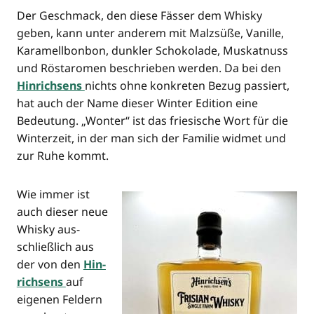
Der Geschmack, den die­se Fäs­ser dem Whis­ky
geben, kann unter ande­rem mit Malz­sü­ße, Vanil­le,
Kara­mell­bon­bon, dunk­ler Scho­ko­la­de, Mus­kat­nuss
und Röst­aro­men beschrie­ben wer­den. Da bei den
Hin­rich­sens
nichts ohne kon­kre­ten Bezug pas­siert,
hat auch der Name die­ser Win­ter Edi­ti­on eine
Bedeu­tung. „Won­ter“ ist das frie­si­sche Wort für die
Win­ter­zeit, in der man sich der Fami­lie wid­met und
zur Ruhe kommt.
Wie immer ist
auch die­ser neue
Whis­ky aus­
schließ­lich aus
der von den
Hin­
rich­sens
auf
eige­nen Fel­dern