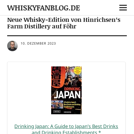
WHISKYFANBLOG.DE
NEWS
Neue Whisky-Edition von Hinrichsen‘s
Farm Distillery auf Föhr
10. DEZEMBER 2023
Drin­king Japan: A Gui­de to Japan’s Best Drinks
and Drin­king Estab­lish­ments
*