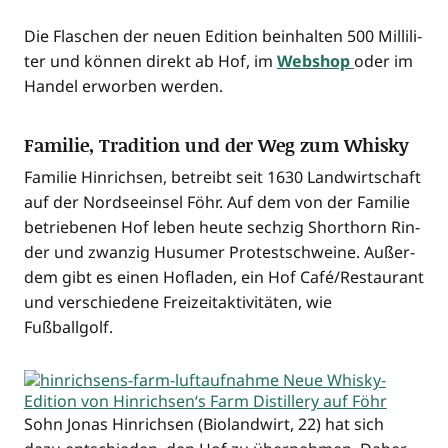
Die Fla­schen der neu­en Edi­ti­on beinhal­ten 500 Mil­li­li­
ter und kön­nen direkt ab Hof, im
Web­shop
oder im
Han­del erwor­ben werden.
Familie, Tradition und der Weg zum Whisky
Fami­lie Hin­rich­sen, betreibt seit 1630 Land­wirt­schaft
auf der Nord­see­insel Föhr. Auf dem von der Fami­lie
betrie­be­nen Hof leben heu­te sech­zig Short­horn Rin­
der und zwan­zig Husu­mer Pro­test­schwei­ne. Außer­
dem gibt es einen Hof­la­den, ein Hof Café/Restaurant
und ver­schie­de­ne Frei­zeit­ak­ti­vi­tä­ten, wie
Fußballgolf.
Sohn Jonas Hin­rich­sen (Bio­land­wirt, 22) hat sich