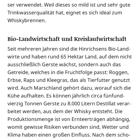
ser ver­wen­det. Weil die­ses so mild ist und sehr gute
Trink­was­ser­qua­li­tät hat, eig­net es sich ide­al zum
Whiskybrennen.
Bio-Landwirtschaft und Kreislaufwirtschaft
Seit meh­re­ren Jah­ren sind die Hin­rich­sens Bio-Land­
wir­te und haben rund 65 Hekt­ar Land, auf dem nicht
aus­schließ­lich Gers­te wächst, son­dern auch das
Getrei­de, wel­ches in die Frucht­fol­ge passt: Rog­gen,
Erb­se, Raps und Klee­gras, das als Tier­fut­ter genutzt
wird. Auch Marsch­land gehört dazu, wor­auf sich die
Kühe auf­hal­ten. Es kön­nen jähr­lich cir­ca fünf­und­
vier­zig Ton­nen Gers­te zu 8.000 Litern Destil­lat ver­ar­
bei­tet wer­den, aus dem der Whis­ky ent­steht. Die
Pro­duk­ti­ons­men­ge ist von Ern­te­er­trä­gen abhän­gig,
womit gewis­se Risi­ken ver­bun­den sind, Wet­ter und
Kli­ma haben einen gro­ßen Ein­fluss. Nach dem scho­