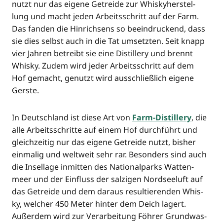
nutzt nur das eige­ne Getrei­de zur Whis­ky­her­stel­
lung und macht jeden Arbeits­schritt auf der Farm.
Das fan­den die Hin­rich­sens so beein­dru­ckend, dass
sie dies selbst auch in die Tat umsetz­ten. Seit knapp
vier Jah­ren betreibt sie eine Distil­lery und brennt
Whis­ky. Zudem wird jeder Arbeits­schritt auf dem
Hof gemacht, genutzt wird aus­schließ­lich eige­ne
Gerste.
In Deutsch­land ist die­se Art von
Farm-Distil­lery
, die
alle Arbeits­schrit­te auf einem Hof durch­führt und
gleich­zei­tig nur das eige­ne Getrei­de nutzt, bis­her
ein­ma­lig und welt­weit sehr rar. Beson­ders sind auch
die Insel­la­ge inmit­ten des Natio­nal­parks Wat­ten­
meer und der Ein­fluss der sal­zi­gen Nord­see­luft auf
das Getrei­de und dem dar­aus resul­tie­ren­den Whis­
ky, wel­cher 450 Meter hin­ter dem Deich lagert.
Außer­dem wird zur Ver­ar­bei­tung Föh­rer Grund­was­