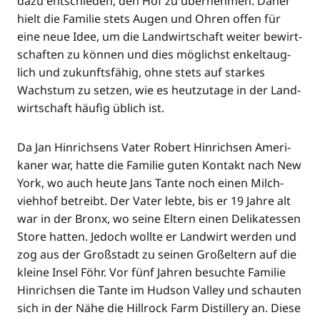
dazu ent­schie­den, den Hof zu über­neh­men. Daher
hielt die Fami­lie stets Augen und Ohren offen für
eine neue Idee, um die Land­wirt­schaft wei­ter bewirt­
schaf­ten zu kön­nen und dies mög­lichst enkel­taug­
lich und zukunfts­fä­hig, ohne stets auf star­kes
Wachs­tum zu set­zen, wie es heut­zu­ta­ge in der Land­
wirt­schaft häu­fig üblich ist.
Da Jan Hin­rich­sens Vater Robert Hin­rich­sen Ame­ri­
ka­ner war, hat­te die Fami­lie guten Kon­takt nach New
York, wo auch heu­te Jans Tan­te noch einen Milch­
vieh­hof betreibt. Der Vater leb­te, bis er 19 Jah­re alt
war in der Bronx, wo sei­ne Eltern einen Deli­ka­tes­sen
Store hat­ten. Jedoch woll­te er Land­wirt wer­den und
zog aus der Groß­stadt zu sei­nen Groß­el­tern auf die
klei­ne Insel Föhr. Vor fünf Jah­ren besuch­te Fami­lie
Hin­rich­sen die Tan­te im Hud­son Val­ley und schau­ten
sich in der Nähe die Hill­rock Farm Distil­lery an. Die­se