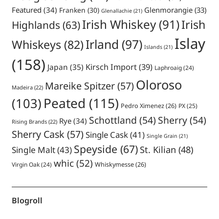
Featured
(34)
Glenmorangie
(33)
Franken
(30)
Glenallachie
(21)
Irish Whiskey
(91)
Irish
Highlands
(63)
Islay
Irland
(97)
Whiskeys
(82)
Islands
(21)
(158)
Japan
(35)
Kirsch Import
(39)
Laphroaig
(24)
Oloroso
Mareike Spitzer
(57)
Madeira
(22)
Peated
(115)
(103)
Pedro Ximenez
(26)
PX
(25)
Schottland
(54)
Sherry
(54)
Rye
(34)
Rising Brands
(22)
Sherry Cask
(57)
Single Cask
(41)
Single Grain
(21)
Speyside
(67)
St. Kilian
(48)
Single Malt
(43)
whic
(52)
Virgin Oak
(24)
Whiskymesse
(26)
Blogroll