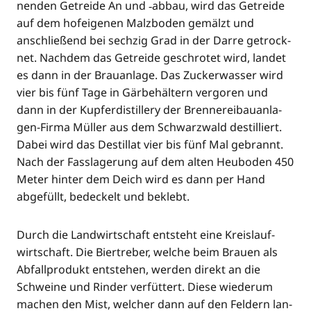
nen­den Getrei­de An und ‑abbau, wird das Getrei­de
auf dem hof­ei­ge­nen Malz­bo­den gemälzt und
anschlie­ßend bei sech­zig Grad in der Dar­re getrock­
net. Nach­dem das Getrei­de geschro­tet wird, lan­det
es dann in der Brau­an­la­ge. Das Zucker­was­ser wird
vier bis fünf Tage in Gär­be­häl­tern ver­go­ren und
dann in der Kup­fer­di­stil­lery der Bren­ne­rei­bau­an­la­
gen-Fir­ma Mül­ler aus dem Schwarz­wald destil­liert.
Dabei wird das Destil­lat vier bis fünf Mal gebrannt.
Nach der Fass­la­ge­rung auf dem alten Heu­bo­den 450
Meter hin­ter dem Deich wird es dann per Hand
abge­füllt, bede­ckelt und beklebt.
Durch die Land­wirt­schaft ent­steht eine Kreis­lauf­
wirt­schaft. Die Biert­re­ber, wel­che beim Brau­en als
Abfall­pro­dukt ent­ste­hen, wer­den direkt an die
Schwei­ne und Rin­der ver­füt­tert. Die­se wie­der­um
machen den Mist, wel­cher dann auf den Fel­dern lan­