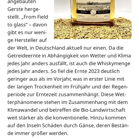
ange­bau­ten
Gers­te her­ge­
stellt. „From Field
to glass“ – davon
gibt es nur weni­
ge Her­stel­ler auf
der Welt, in Deutsch­land aktu­ell nur einen. Da die
Getrei­de­ern­te in Abhän­gig­keit von Wet­ter und Kli­ma
jedes Jahr anders aus­fällt, ist auch die Whis­ky­men­ge
jedes Jahr anders. So fiel die Ern­te 2023 deut­lich
gerin­ger aus als im Vor­jahr, was in ers­ter Linie mit
der lan­gen Tro­cken­heit im Früh­jahr und der Regen­
pe­ri­ode zur Ern­te­zeit zusam­men­hängt. Die­se Wet­
ter­phä­no­me­ne ste­hen im Zusam­men­hang mit dem
Kli­ma­wan­del und betref­fen die Bio-Land­wirt­schaft
weit stär­ker als die kon­ven­tio­nel­le. Hin­zu kom­men
auf den Inseln Schä­den durch Gän­se, deren Bestän­
de immer grö­ßer werden.