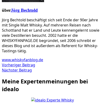
über
Jörg Bechtold
Jörg Bechtold beschäftigt sich seit Ende der 90er Jahre
mit Single Malt Whisky. Auf mehreren Reisen nach
Schottland hat er Land und Leute kennengelernt sowie
viele Destillerien besucht. 2002 hatte er die
WHISKYFANPAGE.DE begründet, seit 2006 schreibt er
dieses Blog und ist außerdem als Referent für Whisky-
Tastings tätig.
www.whiskyfanblog.de
Beitragsnavigation
Vorheriger
Vorheriger Beitrag
Nächster
Beitrag
Nächster Beitrag
Beitrag
Meine Expertenmeinungen bei
idealo