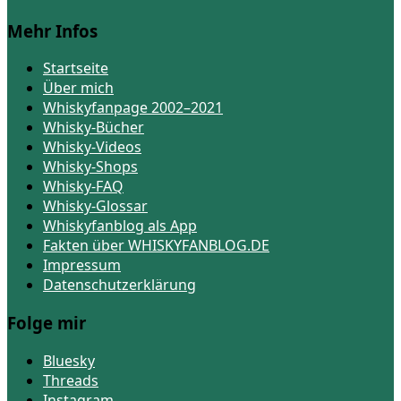
Mehr Infos
Startseite
Über mich
Whiskyfanpage 2002–2021
Whisky-Bücher
Whisky-Videos
Whisky-Shops
Whisky-FAQ
Whisky-Glossar
Whiskyfanblog als App
Fakten über WHISKYFANBLOG.DE
Impressum
Datenschutzerklärung
Folge mir
Bluesky
Threads
Instagram