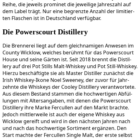
Rei­he, die jeweils pro­mi­net die jewei­li­ge Jah­res­zahl auf
dem Label trägt. Nur eine begrenz­te Anzahl der limi­tier­
ten Fla­schen ist in Deutsch­land verfügbar.
Die Powerscourt Distillery
Die Bren­ne­rei liegt auf dem gleich­na­mi­gen Anwe­sen im
Coun­ty Wick­low, wel­ches berühmt für das Powers­court
House und sei­ne Gär­ten ist. Seit 2018 brennt die Distil­
lery auf drei Pot Stills Malt-Whis­key und Pot Still-Whis­key.
Hier­zu beschäf­tig­te sie als Mas­ter Distil­ler zunächst die
Irish Whis­key-Iko­ne Noel Sweeney, der zuvor für Jahr­
zehn­te die Whis­keys der Coo­ley Distil­lery ver­ant­wor­te­te.
Aus die­sem Bestand stam­men die hoch­wer­ti­gen Abfül­
lun­gen mit Alters­an­ga­ben, mit denen die Powers­court
Distil­lery ihre Mar­ke Fer­cul­len auf den Markt brach­te.
Jedoch mitt­ler­wei­le ist auch der eige­ne Whis­key aus
Wick­low gereift und wird in den nächs­ten Jah­ren nach
und nach das hoch­wer­ti­ge Sor­ti­ment ergän­zen. Den
Start mach­te der Fer­cul­len Sin­gle Malt, der ers­te selbst