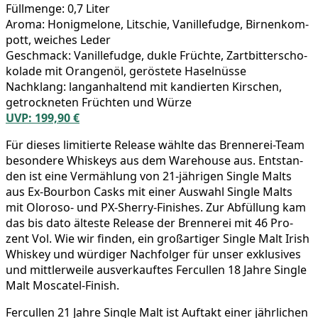
Füll­men­ge: 0,7 Liter
Aro­ma: Honig­me­lo­ne, Lit­schie, Vanil­le­fudge, Bir­nen­kom­
pott, wei­ches Leder
Geschmack: Vanil­le­fudge, duk­le Früch­te, Zart­bit­ter­scho­
ko­la­de mit Oran­gen­öl, gerös­te­te Haselnüsse
Nach­klang: lang­an­hal­tend mit kan­dier­ten Kir­schen,
getrock­ne­ten Früch­ten und Würze
UVP: 199,90 €
Für die­ses limi­tier­te Release wähl­te das Bren­ne­rei-Team
beson­de­re Whis­keys aus dem Warehouse aus. Ent­stan­
den ist eine Ver­mäh­lung von 21-jäh­ri­gen Sin­gle Malts
aus Ex-Bour­bon Casks mit einer Aus­wahl Sin­gle Malts
mit Olo­ro­so- und PX-Sher­ry-Finis­hes. Zur Abfül­lung kam
das bis dato ältes­te Release der Bren­ne­rei mit 46 Pro­
zent Vol. Wie wir fin­den, ein groß­ar­ti­ger Sin­gle Malt Irish
Whis­key und wür­di­ger Nach­fol­ger für unser exklu­si­ves
und mitt­ler­wei­le aus­ver­kauf­tes Fer­cul­len 18 Jah­re Sin­gle
Malt Moscatel-Finish.
Fer­cul­len 21 Jah­re Sin­gle Malt ist Auf­takt einer jähr­li­chen