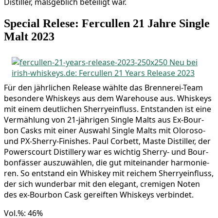
Distil­ler, maß­geb­lich betei­ligt war.
Special Relese: Fercullen 21 Jahre Single
Malt 2023
Für den jähr­li­chen Release wähl­te das Bren­ne­rei-Team
beson­de­re Whis­keys aus dem Warehouse aus. Whis­keys
mit einem deut­li­chen Sher­ry­ein­fluss. Ent­stan­den ist eine
Ver­mäh­lung von 21-jäh­ri­gen Sin­gle Malts aus Ex-Bour­
bon Casks mit einer Aus­wahl Sin­gle Malts mit Olo­ro­so-
und PX-Sher­ry-Finis­hes. Paul Cor­bett, Mas­te Distil­ler, der
Powers­court Distil­lery war es wich­tig Sher­ry- und Bour­
bon­fäs­ser aus­zu­wäh­len, die gut mit­ein­an­der har­mo­nie­
ren. So ent­stand ein Whis­key mit rei­chem Sher­ry­ein­fluss,
der sich wun­der­bar mit den ele­gant, cre­mi­gen Noten
des ex-Bour­bon Cask gereif­ten Whis­keys verbindet.
Vol.%: 46%