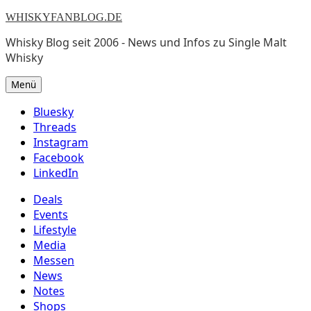
WHISKYFANBLOG.DE
Whisky Blog seit 2006 - News und Infos zu Single Malt
Whisky
Menü
Bluesky
Threads
Instagram
Facebook
LinkedIn
Deals
Events
Lifestyle
Media
Messen
News
Notes
Shops