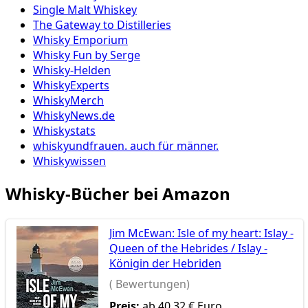
Single Malt Whiskey
The Gateway to Distilleries
Whisky Emporium
Whisky Fun by Serge
Whisky-Helden
WhiskyExperts
WhiskyMerch
WhiskyNews.de
Whiskystats
whiskyundfrauen. auch für männer.
Whiskywissen
Whisky-Bücher bei Amazon
Jim McEwan: Isle of my heart: Islay -
Queen of the Hebrides / Islay -
Königin der Hebriden
( Bewertungen)
Preis:
ab 40,32 € Euro