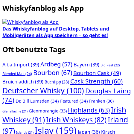
Whiskyfanblog als App
Das Whiskyfanblog auf Desktop, Tablets und
Mobilgeräten als App speichern – so geht es!
Oft benutzte Tags
Ardbeg
(57)
Alba Import
(39)
Bayern
(39)
Big Peat
(22)
Bourbon
(67)
Bourbon Cask
(49)
Blended Malt
(24)
Cask Strength
(60)
Bruichladdich
(39)
Buchtipp
(28)
Deutscher Whisky
(100)
Douglas Laing
(74)
Dr. Bill Lumsden
(34)
Featured
(34)
Franken
(30)
Irish
Highlands
(63)
Glenmorangie
(33)
Glenallachie
(21)
Whiskey
(91)
Irland
Irish Whiskeys
(82)
Islay
(159)
(97)
Japan
(36)
Kirsch
Islands
(21)