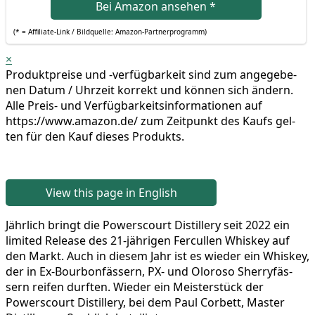
Bei Ama­zon anse­hen
*
(* = Affi­lia­te-Link / Bild­quel­le: Amazon-Partnerprogramm)
×
Pro­dukt­prei­se und ‑ver­füg­bar­keit sind zum ange­ge­be­
nen Datum / Uhr­zeit kor­rekt und kön­nen sich ändern.
Alle Preis- und Ver­füg­bar­keits­in­for­ma­tio­nen auf
https://www.amazon.de/ zum Zeit­punkt des Kaufs gel­
ten für den Kauf die­ses Produkts.
View this page in English
Jähr­lich bringt die Powers­court Distil­lery seit 2022 ein
limi­t­ed Release des 21-jäh­ri­gen Fer­cul­len Whis­key auf
den Markt. Auch in die­sem Jahr ist es wie­der ein Whis­key,
der in Ex-Bour­bon­fäs­sern, PX- und Olo­ro­so Sher­ry­fäs­
sern rei­fen durf­ten. Wie­der ein Meis­ter­stück der
Powers­court Distil­lery, bei dem Paul Cor­bett, Mas­ter