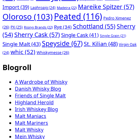
Mareike Spitzer
(57)
Import
(39)
Laphroaig
(24)
Madeira
(22)
Peated
(116)
Oloroso
(103)
Pedro Ximenez
Schottland
(55)
Sherry
Rye
(34)
(26)
PX
(25)
Rising Brands
(22)
(54)
Sherry Cask
(57)
Single Cask
(41)
Single Grain
(21)
Speyside
(67)
St. Kilian
(48)
Single Malt
(43)
Virgin Oak
whic
(52)
(24)
Whiskymesse
(26)
Blogroll
A Wardrobe of Whisky
Danish Whisky Blog
Friends of Single Malt
Highland Herold
Irish Whiskey Blog
Malt Maniacs
Malt Mariners
Malt Whisky
Mein Whisky