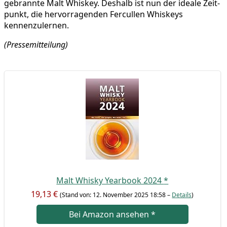
gebrann­te Malt Whis­key. Des­halb ist nun der idea­le Zeit­
punkt, die her­vor­ra­gen­den Fer­cul­len Whis­keys
kennenzulernen.
(Pres­se­mit­tei­lung)
Malt Whis­ky Year­book 2024
*
19,13 €
(Stand von: 12. Novem­ber 2025 18:58 –
Details
)
Bei Ama­zon anse­hen
*