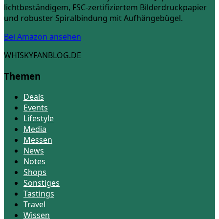
lichtbeständigem, FSC-zertifiziertem Bilderdruckpapier
und robuster Spiralbindung mit Aufhängebügel.
Bei Amazon ansehen
WHISKYFANBLOG.DE
Themen
Deals
Events
Lifestyle
Media
Messen
News
Notes
Shops
Sonstiges
Tastings
Travel
Wissen