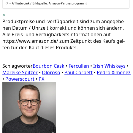
(* = Affi­lia­te-Link / Bild­quel­le: Amazon-Partnerprogramm)
×
Pro­dukt­prei­se und ‑ver­füg­bar­keit sind zum ange­ge­be­
nen Datum / Uhr­zeit kor­rekt und kön­nen sich ändern.
Alle Preis- und Ver­füg­bar­keits­in­for­ma­tio­nen auf
https://www.amazon.de/ zum Zeit­punkt des Kaufs gel­
ten für den Kauf die­ses Produkts.
Schlagwörter
Bourbon Cask
•
Fercullen
•
Irish Whiskeys
•
Mareike Spitzer
•
Oloroso
•
Paul Corbett
•
Pedro Ximenez
•
Powerscourt
•
PX