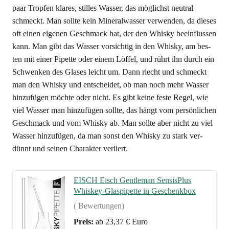
paar Trop­fen kla­res, stil­les Was­ser, das mög­lichst neu­tral
schmeckt. Man soll­te kein Mine­ral­was­ser ver­wen­den, da die­ses
oft einen eige­nen Geschmack hat, der den Whis­ky beein­flus­sen
kann. Man gibt das Was­ser vor­sich­tig in den Whis­ky, am bes­
ten mit einer Pipet­te oder einem Löf­fel, und rührt ihn durch ein
Schwen­ken des Gla­ses leicht um. Dann riecht und schmeckt
man den Whis­ky und ent­schei­det, ob man noch mehr Was­ser
hin­zu­fü­gen möch­te oder nicht. Es gibt kei­ne fes­te Regel, wie
viel Was­ser man hin­zu­fü­gen soll­te, das hängt vom per­sön­li­chen
Geschmack und vom Whis­ky ab. Man soll­te aber nicht zu viel
Was­ser hin­zu­fü­gen, da man sonst den Whis­ky zu stark ver­
dünnt und sei­nen Cha­rak­ter verliert.
EISCH Eisch Gen­tle­man Sen­sis­Plus
Whis­key-Glas­pi­pet­te in Geschenkbox
( Bewertungen)
Preis:
ab 23,37 € Euro