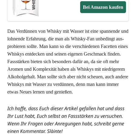
Bei Ama­zon kaufen
Das Ver­dün­nen von Whis­ky mit Was­ser ist eine span­nen­de und
loh­nen­de Erfah­rung, die man als Whis­ky-Fan unbe­dingt aus­
pro­bie­ren soll­te. Man kann so die ver­schie­de­nen Facet­ten eines
Whis­kys ent­de­cken und sei­nen eige­nen Geschmack fin­den.
Fass­stär­ken bie­ten sich beson­ders dafür an, da sie oft mehr
Aro­men und Kom­ple­xi­tät haben als Whis­kys mit nied­ri­ge­rem
Alko­hol­ge­halt. Man soll­te sich aber nicht scheu­en, auch ande­re
Whis­kys mit Was­ser zu ver­dün­nen, denn man kann immer
etwas Neu­es ler­nen und genießen.
Ich hof­fe, dass Euch die­ser Arti­kel gefal­len hat und dass
Ihr Lust habt, Euch selbst an Fass­stär­ken zu ver­su­chen.
Wenn Ihr Fra­gen oder Anre­gun­gen habt, schreibt ger­ne
einen Kom­men­tar. Slàinte!