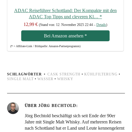
ADAC Rei­se­füh­rer Schott­land: Der Kom­pak­te mit den
ADAC Top Tipps und cle­ve­ren Kl…
*
12,99 €
(Stand von: 12. Novem­ber 2025 22:44 –
Details
)
Bei Ama­zon anse­hen
*
(* = Affi­lia­te-Link / Bild­quel­le: Amazon-Partnerprogramm)
SCHLAGWÖRTER
CASK STRENGTH
•
KÜHLFILTERUNG
•
SINGLE MALT
•
WASSER
•
WHISKY
ÜBER
JÖRG BECHTOLD
Jörg Bechtold beschäftigt sich seit Ende der 90er
Jahre mit Single Malt Whisky. Auf mehreren Reisen
nach Schottland hat er Land und Leute kennengelernt