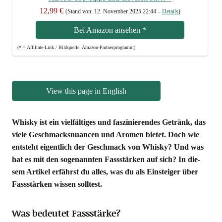
12,99 €
(Stand von: 12. Novem­ber 2025 22:44 –
Details
)
Bei Ama­zon anse­hen
*
(* = Affi­lia­te-Link / Bild­quel­le: Amazon-Partnerprogramm)
View this page in English
Whis­ky ist ein viel­fäl­ti­ges und fas­zi­nie­ren­des Getränk, das
vie­le Geschmacks­nu­an­cen und Aro­men bie­tet. Doch wie
ent­steht eigent­lich der Geschmack von Whis­ky? Und was
hat es mit den soge­nann­ten Fass­stär­ken auf sich? In die­
sem Arti­kel erfährst du alles, was du als Ein­stei­ger über
Fass­stär­ken wis­sen solltest.
Was bedeutet Fassstärke?