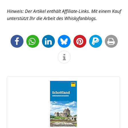
Hin­weis: Der Arti­kel ent­hält Affi­lia­te-Links. Mit einem Kauf
unter­stützt Ihr die Arbeit des Whiskyfanblogs.
2