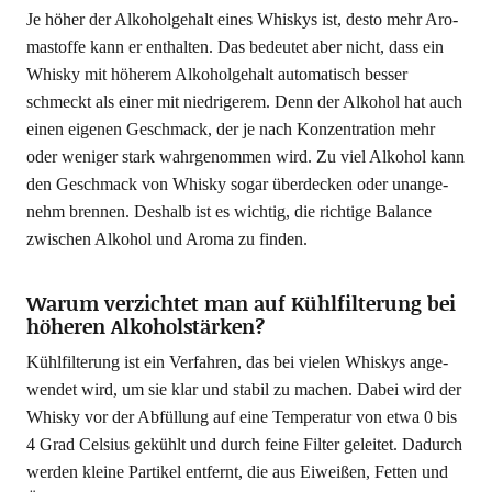
Je höher der Alko­hol­ge­halt eines Whis­kys ist, des­to mehr Aro­
ma­stof­fe kann er ent­hal­ten. Das bedeu­tet aber nicht, dass ein
Whis­ky mit höhe­rem Alko­hol­ge­halt auto­ma­tisch bes­ser
schmeckt als einer mit nied­ri­ge­rem. Denn der Alko­hol hat auch
einen eige­nen Geschmack, der je nach Kon­zen­tra­ti­on mehr
oder weni­ger stark wahr­ge­nom­men wird. Zu viel Alko­hol kann
den Geschmack von Whis­ky sogar über­de­cken oder unan­ge­
nehm bren­nen. Des­halb ist es wich­tig, die rich­ti­ge Balan­ce
zwi­schen Alko­hol und Aro­ma zu finden.
Warum verzichtet man auf Kühlfilterung bei
höheren Alkoholstärken?
Kühl­fil­te­rung ist ein Ver­fah­ren, das bei vie­len Whis­kys ange­
wen­det wird, um sie klar und sta­bil zu machen. Dabei wird der
Whis­ky vor der Abfül­lung auf eine Tem­pe­ra­tur von etwa 0 bis
4 Grad Cel­si­us gekühlt und durch fei­ne Fil­ter gelei­tet. Dadurch
wer­den klei­ne Par­ti­kel ent­fernt, die aus Eiwei­ßen, Fet­ten und