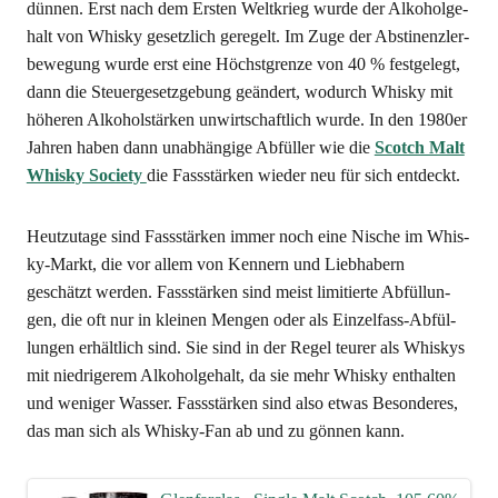
dün­nen. Erst nach dem Ers­ten Welt­krieg wur­de der Alko­hol­ge­
halt von Whis­ky gesetz­lich gere­gelt. Im Zuge der Abs­ti­nenz­ler­
be­we­gung wur­de erst eine Höchst­gren­ze von 40 % fest­ge­legt,
dann die Steu­er­ge­setz­ge­bung geän­dert, wodurch Whis­ky mit
höhe­ren Alko­hol­stär­ken unwirt­schaft­lich wur­de. In den 1980er
Jah­ren haben dann unab­hän­gi­ge Abfül­ler wie die
Scotch Malt
Whis­ky Socie­ty
die Fass­stär­ken wie­der neu für sich entdeckt.
Heut­zu­ta­ge sind Fass­stär­ken immer noch eine Nische im Whis­
ky-Markt, die vor allem von Ken­nern und Lieb­ha­bern
geschätzt wer­den. Fass­stär­ken sind meist limi­tier­te Abfül­lun­
gen, die oft nur in klei­nen Men­gen oder als Ein­zel­fass-Abfül­
lun­gen erhält­lich sind. Sie sind in der Regel teu­rer als Whis­kys
mit nied­ri­ge­rem Alko­hol­ge­halt, da sie mehr Whis­ky ent­hal­ten
und weni­ger Was­ser. Fass­stär­ken sind also etwas Beson­de­res,
das man sich als Whis­ky-Fan ab und zu gön­nen kann.