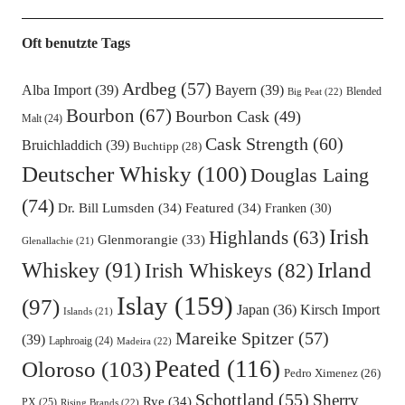
Oft benutzte Tags
Ardbeg
(57)
Alba Import
(39)
Bayern
(39)
Blended
Big Peat
(22)
Bourbon
(67)
Bourbon Cask
(49)
Malt
(24)
Cask Strength
(60)
Bruichladdich
(39)
Buchtipp
(28)
Deutscher Whisky
(100)
Douglas Laing
(74)
Dr. Bill Lumsden
(34)
Featured
(34)
Franken
(30)
Irish
Highlands
(63)
Glenmorangie
(33)
Glenallachie
(21)
Irland
Whiskey
(91)
Irish Whiskeys
(82)
Islay
(159)
(97)
Kirsch Import
Japan
(36)
Islands
(21)
Mareike Spitzer
(57)
(39)
Laphroaig
(24)
Madeira
(22)
Peated
(116)
Oloroso
(103)
Pedro Ximenez
(26)
Schottland
(55)
Sherry
Rye
(34)
PX
(25)
Rising Brands
(22)