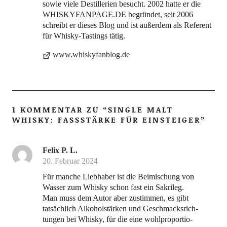
sowie viele Destillerien besucht. 2002 hatte er die
WHISKYFANPAGE.DE begründet, seit 2006
schreibt er dieses Blog und ist außerdem als Referent
für Whisky-Tastings tätig.
www.whiskyfanblog.de
1 KOMMENTAR ZU “
SINGLE MALT
WHISKY: FASSSTÄRKE FÜR EINSTEIGER
”
Felix P. L.
20. Februar 2024
Für man­che Lieb­ha­ber ist die Bei­mi­schung von
Was­ser zum Whis­ky schon fast ein Sakri­leg.
Man muss dem Autor aber zustim­men, es gibt
tat­säch­lich Alko­hol­stär­ken und Geschmacks­rich­
tun­gen bei Whis­ky, für die eine wohl­pro­por­tio­