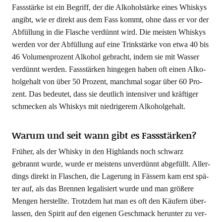
Fass­stär­ke ist ein Begriff, der die Alko­hol­stär­ke eines Whis­kys
angibt, wie er direkt aus dem Fass kommt, ohne dass er vor der
Abfül­lung in die Fla­sche ver­dünnt wird. Die meis­ten Whis­kys
wer­den vor der Abfül­lung auf eine Trink­stär­ke von etwa 40 bis
46 Volu­men­pro­zent Alko­hol gebracht, indem sie mit Was­ser
ver­dünnt wer­den. Fass­stär­ken hin­ge­gen haben oft einen Alko­
hol­ge­halt von über 50 Pro­zent, manch­mal sogar über 60 Pro­
zent. Das bedeu­tet, dass sie deut­lich inten­si­ver und kräf­ti­ger
schme­cken als Whis­kys mit nied­ri­ge­rem Alkoholgehalt.
Warum und seit wann gibt es Fassstärken?
Frü­her, als der Whis­ky in den High­lands noch schwarz
gebrannt wur­de, wur­de er meis­tens unver­dünnt abge­füllt. Aller­
dings direkt in Fla­schen, die Lage­rung in Fäs­sern kam erst spä­
ter auf, als das Bren­nen lega­li­siert wur­de und man grö­ße­re
Men­gen her­stell­te. Trotz­dem hat man es oft den Käu­fern über­
las­sen, den Spi­rit auf den eige­nen Geschmack her­un­ter zu ver­