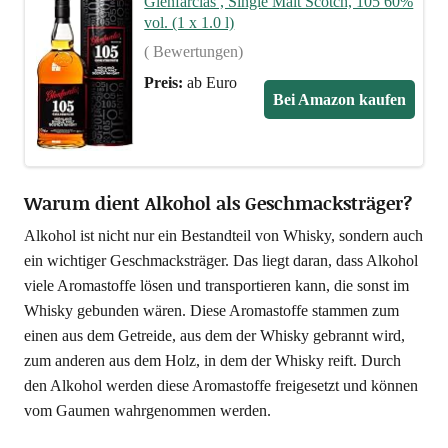
Glen­far­clas , Sin­gle Malt Scotch, 105 60%
vol. (1 x 1.0 l)
( Bewertungen)
Preis:
ab Euro
Bei Ama­zon kaufen
Warum dient Alkohol als Geschmacksträger?
Alko­hol ist nicht nur ein Bestand­teil von Whis­ky, son­dern auch
ein wich­ti­ger Geschmacks­trä­ger. Das liegt dar­an, dass Alko­hol
vie­le Aro­ma­stof­fe lösen und trans­por­tie­ren kann, die sonst im
Whis­ky gebun­den wären. Die­se Aro­ma­stof­fe stam­men zum
einen aus dem Getrei­de, aus dem der Whis­ky gebrannt wird,
zum ande­ren aus dem Holz, in dem der Whis­ky reift. Durch
den Alko­hol wer­den die­se Aro­ma­stof­fe frei­ge­setzt und kön­nen
vom Gau­men wahr­ge­nom­men werden.