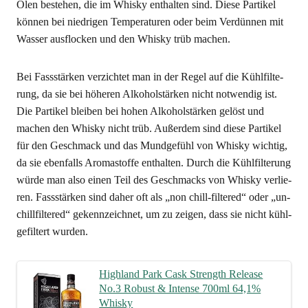
Ölen bestehen, die im Whis­ky ent­hal­ten sind. Die­se Par­ti­kel
kön­nen bei nied­ri­gen Tem­pe­ra­tu­ren oder beim Ver­dün­nen mit
Was­ser aus­flo­cken und den Whis­ky trüb machen.
Bei Fass­stär­ken ver­zich­tet man in der Regel auf die Kühl­fil­te­
rung, da sie bei höhe­ren Alko­hol­stär­ken nicht not­wen­dig ist.
Die Par­ti­kel blei­ben bei hohen Alko­hol­stär­ken gelöst und
machen den Whis­ky nicht trüb. Außer­dem sind die­se Par­ti­kel
für den Geschmack und das Mund­ge­fühl von Whis­ky wich­tig,
da sie eben­falls Aro­ma­stof­fe ent­hal­ten. Durch die Kühl­fil­te­rung
wür­de man also einen Teil des Geschmacks von Whis­ky ver­lie­
ren. Fass­stär­ken sind daher oft als „non chill-fil­te­red“ oder „un-
chill­fil­te­red“ gekenn­zeich­net, um zu zei­gen, dass sie nicht kühl­
ge­fil­tert wurden.
High­land Park Cask Strength Release
No.3 Robust & Inten­se 700ml 64,1%
Whisky