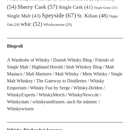
Sherry Cask
(57)
(54)
Single Cask
(41)
Single Grain
(21)
Speyside
(67)
St. Kilian
(48)
Single Malt
(43)
Virgin
whic
(52)
Oak
(24)
Whiskymesse
(26)
Blogroll
A Wardrobe of Whisky
Danish Whisky Blog
Friends of
Single Malt
Highland Herold
Irish Whiskey Blog
Malt
Maniacs
Malt Mariners
Malt Whisky
Mein Whisky
Single
Malt Whiskey
The Gateway to Distilleries
Whisky
Emporium
Whisky Fun by Serge
Whisky-Helden
WhiskyExperts
WhiskyMerch
WhiskyNews.de
Whiskystats
whiskyundfrauen. auch für männer.
Whiskywissen