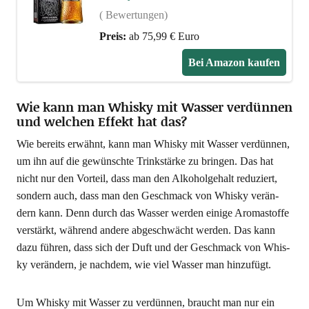
( Bewertungen)
Preis:
ab 75,99 € Euro
Bei Ama­zon kaufen
Wie kann man Whisky mit Wasser verdünnen
und welchen Effekt hat das?
Wie bereits erwähnt, kann man Whis­ky mit Was­ser ver­dün­nen,
um ihn auf die gewünsch­te Trink­stär­ke zu brin­gen. Das hat
nicht nur den Vor­teil, dass man den Alko­hol­ge­halt redu­ziert,
son­dern auch, dass man den Geschmack von Whis­ky ver­än­
dern kann. Denn durch das Was­ser wer­den eini­ge Aro­ma­stof­fe
ver­stärkt, wäh­rend ande­re abge­schwächt wer­den. Das kann
dazu füh­ren, dass sich der Duft und der Geschmack von Whis­
ky ver­än­dern, je nach­dem, wie viel Was­ser man hinzufügt.
Um Whis­ky mit Was­ser zu ver­dün­nen, braucht man nur ein