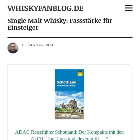
WHISKYFANBLOG.DE
NEWS
WISSEN
Single Malt Whisky: Fassstärke für
Einsteiger
13. JANUAR 2024
ADAC Rei­se­füh­rer Schott­land: Der Kom­pak­te mit den
ADAC Top Tipps und cle­ve­ren Kl…
*