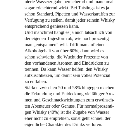
nier­te Was­ser­zu­ga­be berei­chernd und manch­mal
sogar erleich­ternd wirkt. Bei Tat­s­tings ist es ja
schon Stan­dard, Pipet­ten und Was­ser­ka­raf­fen zur
Ver­fü­gung zu stel­len, damit jeder seine­in Whis­ky
ent­spre­chend genies­sen kann.
Und manch­mal hängt es ja auch tat­säch­lich von
der eige­nen Tages­form ab, wie hoch­pro­zen­tig
man „ent­span­nen“ will. Trifft man auf einen
Alko­hol­ge­halt von über 60%, dann wird es
schon schwie­rig, die Wucht der Pro­zen­te von
den vor­han­de­nen Aro­men und Ein­drü­cken zu
tren­nen. Da kann Was­ser hel­fen, den Whis­ky
auf­zu­schlie­ßen, um damit sein vol­les Poten­zi­al
zu entfalten.
Stär­ken zwi­schen 50 und 58% hin­ge­gen machen
die Erkun­dung und Ent­de­ckung viel­fäl­ti­ger Aro­
men und Geschmacks­rich­tun­gen zum erwünsch­
ten Aben­teu­er oder Genuss. Für nor­mal­pro­zen­ti­
gen Whis­ky (40%) ist die Zuga­be von Was­ser
eher nicht zu emp­feh­len, sonst geht schnell der
eigent­li­che Cha­rak­ter des Drinks verloren.