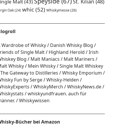
Speyside
(67)
St. Kilian
(48)
ingle Malt
(43)
whic
(52)
irgin Oak
(24)
Whiskymesse
(26)
logroll
 Wardrobe of Whisky
Danish Whisky Blog
riends of Single Malt
Highland Herold
Irish
hiskey Blog
Malt Maniacs
Malt Mariners
alt Whisky
Mein Whisky
Single Malt Whiskey
The Gateway to Distilleries
Whisky Emporium
hisky Fun by Serge
Whisky-Helden
hiskyExperts
WhiskyMerch
WhiskyNews.de
hiskystats
whiskyundfrauen. auch für
änner.
Whiskywissen
hisky-Bücher bei Amazon