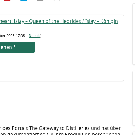
eart: Islay – Queen of the Hebri­des / Islay – Köni­gin
­ber 2025 17:35 –
Details
)
se­hen
*
r des Portals The Gateway to Distilleries und hat über
nnen dokumentiert sowie ihre Produktion beschrieben.