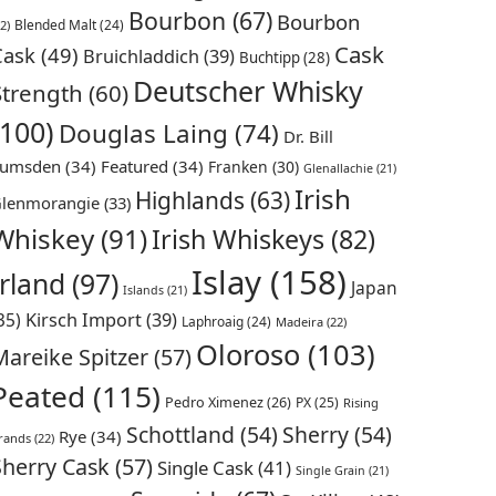
Bourbon
(67)
Bourbon
Blended Malt
(24)
2)
Cask
Cask
(49)
Bruichladdich
(39)
Buchtipp
(28)
Deutscher Whisky
Strength
(60)
(100)
Douglas Laing
(74)
Dr. Bill
umsden
(34)
Featured
(34)
Franken
(30)
Glenallachie
(21)
Irish
Highlands
(63)
lenmorangie
(33)
Whiskey
(91)
Irish Whiskeys
(82)
Islay
(158)
Irland
(97)
Japan
Islands
(21)
35)
Kirsch Import
(39)
Laphroaig
(24)
Madeira
(22)
Oloroso
(103)
Mareike Spitzer
(57)
Peated
(115)
Pedro Ximenez
(26)
PX
(25)
Rising
Schottland
(54)
Sherry
(54)
Rye
(34)
rands
(22)
Sherry Cask
(57)
Single Cask
(41)
Single Grain
(21)