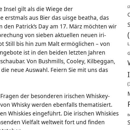
(2
 Insel gilt als die Wie­ge der
e erst­mals aus Bier das uis­ge bea­tha, das
Um den Patrick’s Day am 17. März möch­ten wir
spre­chung von sie­ben aktu­el­len neu­en iri­
t Still bis hin zum Malt ermög­li­chen – von
L
Ange­bo­te ist in den bei­den letz­ten Jah­ren
G
hau­bar. Von Bush­mills, Coo­ley, Kil­be­ggan,
t die neue Aus­wahl. Fei­ern Sie mit uns das
(
 Fra­gen der beson­de­ren iri­schen Whis­key-
 von Whis­ky wer­den eben­falls the­ma­ti­siert.
n Whis­kies ein­ge­führt. Die iri­schen Whis­kies
B
sen­den Viel­falt welt­weit fort und fin­den