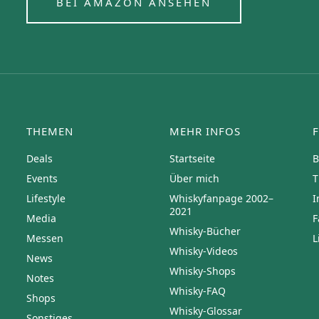
BEI AMAZON ANSEHEN
THEMEN
MEHR INFOS
Deals
Startseite
B
Events
Über mich
T
Lifestyle
Whiskyfanpage 2002–
I
2021
Media
F
Whisky-Bücher
Messen
L
Whisky-Videos
News
Whisky-Shops
Notes
Whisky-FAQ
Shops
Whisky-Glossar
Sonstiges