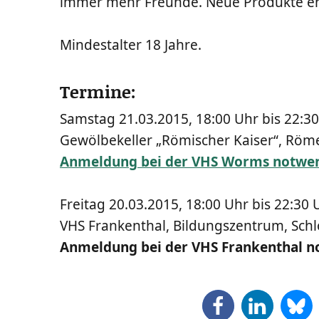
immer mehr Freun­de. Neue Pro­duk­te e
Min­dest­al­ter 18 Jahre.
Termine:
Sams­tag 21.03.2015, 18:00 Uhr bis 22:30
Gewöl­be­kel­ler „Römi­scher Kai­ser“, Rö
Anmel­dung bei der VHS Worms notwen
Frei­tag 20.03.2015, 18:00 Uhr bis 22:30 
VHS Fran­ken­thal, Bil­dungs­zen­trum, Schl
Anmel­dung bei der VHS Fran­ken­thal 