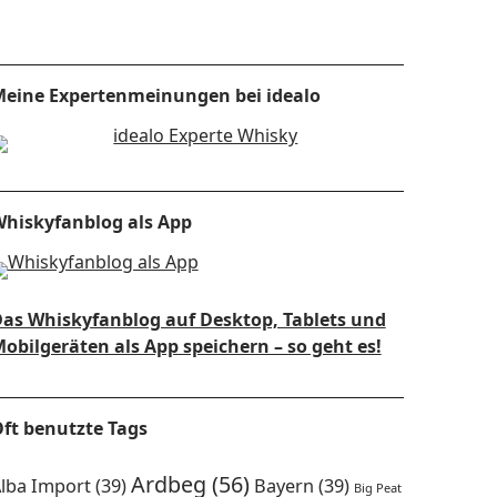
eine Expertenmeinungen bei idealo
hiskyfanblog als App
as Whiskyfanblog auf Desktop, Tablets und
obilgeräten als App speichern – so geht es!
ft benutzte Tags
Ardbeg
(56)
lba Import
(39)
Bayern
(39)
Big Peat