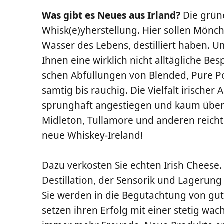
Was gibt es Neu­es aus Irland?
Die grü­ne
Whisk(e)yherstellung. Hier sol­len Mön­ch
Was­ser des Lebens, destil­liert haben. 
Ihnen eine wirk­lich nicht all­täg­li­che Be
schen Abfül­lun­gen von Blen­ded, Pure Po
sam­tig bis rau­chig. Die Viel­falt iri­scher 
sprung­haft ange­stie­gen und kaum über­sc
Mid­le­ton, Tull­amo­re und ande­ren reich
neue Whiskey-Ireland!
Dazu ver­kos­ten Sie ech­ten Irish Cheese.
Destil­la­ti­on, der Sen­so­rik und Lage­rung
Sie wer­den in die Begut­ach­tung von gute
set­zen ihren Erfolg mit einer ste­tig wach­