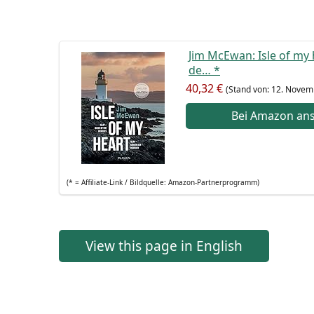
Jim McE­wan: Isle of my h
de…
*
40,32 €
(Stand von: 12. Novem
Bei Ama­zon an
(* = Affi­lia­te-Link / Bild­quel­le: Amazon-Partnerprogramm)
View this page in English