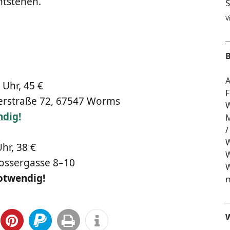
ntstehen.
S
V
B
A
 Uhr, 45 €
F
mer­stra­ße 72, 67547 Worms
W
dig!
M
W
Uhr, 38 €
W
os­ser­gas­se 8–10
W
notwendig!
m
W