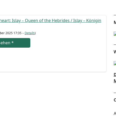
eart: Islay – Queen of the Hebri­des / Islay – Köni­gin
M
­ber 2025 17:35 –
Details
)
se­hen
*
W
D
M
O
A