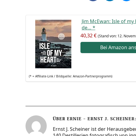
Jim McE­wan: Isle of my h
de…
*
40,32 €
(Stand von: 12. Novem
Bei Ama­zon an
(* = Affi­lia­te-Link / Bild­quel­le: Amazon-Partnerprogramm)
ÜBER
ERNIE - ERNST J. SCHEINER
Ernst J. Scheiner ist der Herausgebe
140 Destillerien fotografisch von i