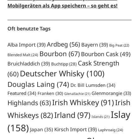
Mobilgeräten als App speichern – so geht es!
Oft benutzte Tags
Ardbeg
(56)
Alba Import
(39)
Bayern
(39)
Big Peat
(22)
Bourbon
(67)
Bourbon Cask
(49)
Blended Malt
(24)
Cask Strength
Bruichladdich
(39)
Buchtipp
(28)
Deutscher Whisky
(100)
(60)
Douglas Laing
(74)
Dr. Bill Lumsden
(34)
Featured
(34)
Glenmorangie
(33)
Franken
(30)
Glenallachie
(21)
Irish Whiskey
(91)
Irish
Highlands
(63)
Islay
Irland
(97)
Whiskeys
(82)
Islands
(21)
(158)
Japan
(35)
Kirsch Import
(39)
Laphroaig
(24)