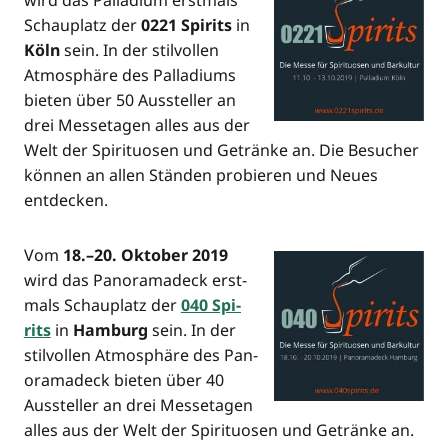
wird das Pal­la­di­um erst­mals
Schau­platz der
0221 Spi­rits
in
Köln
sein. In der stil­vol­len
Atmo­sphä­re des Pal­la­di­ums
bie­ten über 50 Aus­stel­ler an
drei Mes­se­ta­gen alles aus der
Welt der Spi­ri­tuo­sen und Geträn­ke an. Die Besu­cher
kön­nen an allen Stän­den pro­bie­ren und Neu­es
entdecken.
Vom
18.–20. Okto­ber 2019
wird das Pan­ora­ma­deck erst­
mals Schau­platz der
040 Spi­
rits
in
Ham­burg
sein. In der
stil­vol­len Atmo­sphä­re des Pan­
ora­ma­deck bie­ten über 40
Aus­stel­ler an drei Mes­se­ta­gen
alles aus der Welt der Spi­ri­tuo­sen und Geträn­ke an.