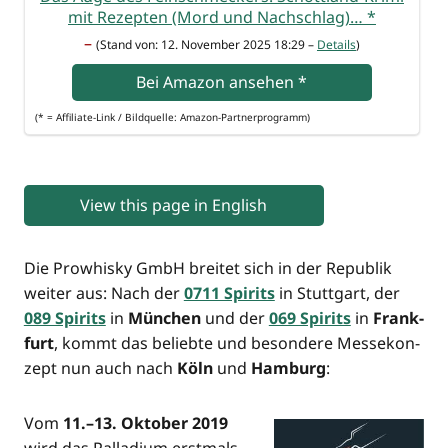
mit Rezep­ten (Mord und Nach­schlag)…
*
–
(Stand von: 12. Novem­ber 2025 18:29 –
Details
)
Bei Ama­zon anse­hen
*
(* = Affi­lia­te-Link / Bild­quel­le: Amazon-Partnerprogramm)
View this page in English
Die Prowhis­ky GmbH brei­tet sich in der Repu­blik
wei­ter aus: Nach der
0711 Spi­rits
in Stutt­gart, der
089 Spi­rits
in
Mün­chen
und der
069 Spi­rits
in
Frank­
furt
, kommt das belieb­te und beson­de­re Mes­se­kon­
zept nun auch nach
Köln
und
Ham­burg
:
Vom
11.–13. Okto­ber 2019