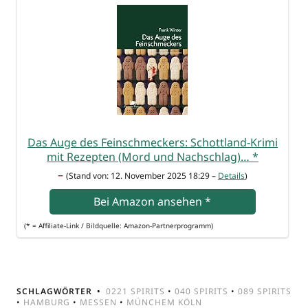
Das Auge des Fein­schme­ckers: Schott­land-Kri­mi
mit Rezep­ten (Mord und Nach­schlag)…
*
–
(Stand von: 12. Novem­ber 2025 18:29 –
Details
)
Bei Ama­zon anse­hen
*
(* = Affi­lia­te-Link / Bild­quel­le: Amazon-Partnerprogramm)
SCHLAGWÖRTER
0221 SPIRITS
•
040 SPIRITS
•
089 SPIRITS
•
HAMBURG
•
MESSEN
•
MÜNCHEM KÖLN