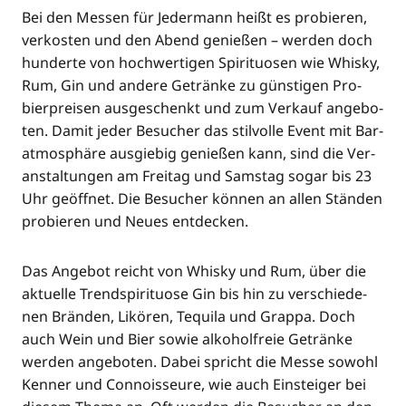
Bei den Mes­sen für Jeder­mann heißt es pro­bie­ren,
ver­kos­ten und den Abend genie­ßen – wer­den doch
hun­der­te von hoch­wer­ti­gen Spi­ri­tuo­sen wie Whis­ky,
Rum, Gin und ande­re Geträn­ke zu güns­ti­gen Pro­
bier­prei­sen aus­ge­schenkt und zum Ver­kauf ange­bo­
ten. Damit jeder Besu­cher das stil­vol­le Event mit Bar­
at­mo­sphä­re aus­gie­big genie­ßen kann, sind die Ver­
an­stal­tun­gen am Frei­tag und Sams­tag sogar bis 23
Uhr geöff­net. Die Besu­cher kön­nen an allen Stän­den
pro­bie­ren und Neu­es entdecken.
Das Ange­bot reicht von Whis­ky und Rum, über die
aktu­el­le Trend­spi­ri­tuo­se Gin bis hin zu ver­schie­de­
nen Brän­den, Likö­ren, Tequi­la und Grap­pa. Doch
auch Wein und Bier sowie alko­hol­freie Geträn­ke
wer­den ange­bo­ten. Dabei spricht die Mes­se sowohl
Ken­ner und Con­nois­seu­re, wie auch Ein­stei­ger bei