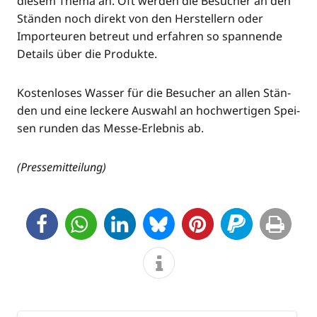
die­sem The­ma an. Oft wer­den die Besu­cher an den
Stän­den noch direkt von den Her­stel­lern oder
Impor­teu­ren betreut und erfah­ren so span­nen­de
Details über die Produkte.
Kos­ten­lo­ses Was­ser für die Besu­cher an allen Stän­
den und eine lecke­re Aus­wahl an hoch­wer­ti­gen Spei­
sen run­den das Mes­se-Erleb­nis ab.
(Pres­se­mit­tei­lung)