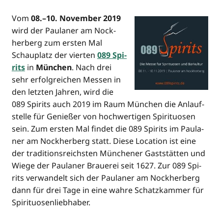
Vom
08.–10. Novem­ber 2019
wird der Pau­la­ner am Nock­
her­berg zum ers­ten Mal
Schau­platz der vier­ten
089 Spi­
rits
in
Mün­chen
. Nach drei
sehr erfolg­rei­chen Mes­sen in
den letz­ten Jah­ren, wird die
089 Spi­rits auch 2019 im Raum Mün­chen die Anlauf­
stel­le für Genie­ßer von hoch­wer­ti­gen Spi­ri­tuo­sen
sein. Zum ers­ten Mal fin­det die 089 Spi­rits im Pau­la­
ner am Nock­her­berg statt. Die­se Loca­ti­on ist eine
der tra­di­ti­ons­reichs­ten Mün­che­ner Gast­stät­ten und
Wie­ge der Pau­la­ner Braue­rei seit 1627. Zur 089 Spi­
rits ver­wan­delt sich der Pau­la­ner am Nock­her­berg
dann für drei Tage in eine wah­re Schatz­kam­mer für
Spirituosenliebhaber.