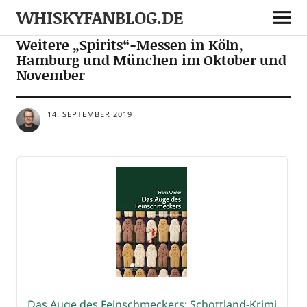
WHISKYFANBLOG.DE
EVENTS
Weitere „Spirits“-Messen in Köln,
Hamburg und München im Oktober und
November
14. SEPTEMBER 2019
Das Auge des Fein­schme­ckers: Schott­land-Kri­mi