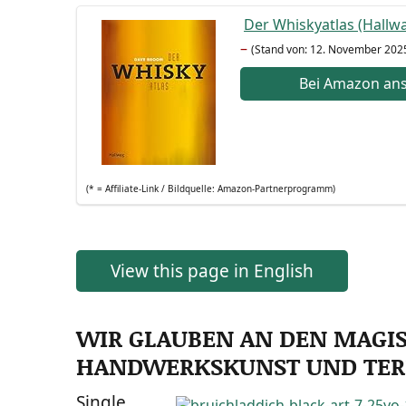
Der Whis­kyat­las (Hall­
–
(Stand von: 12. Novem­ber 202
Bei Ama­zon an
(* = Affi­lia­te-Link / Bild­quel­le: Amazon-Partnerprogramm)
View this page in English
WIR GLAUBEN AN DEN MAGI
HANDWERKSKUNST UND TER
Sin­gle