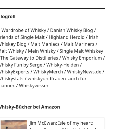
logroll
 Wardrobe of Whisky
Danish Whisky Blog
riends of Single Malt
Highland Herold
Irish
hiskey Blog
Malt Maniacs
Malt Mariners
alt Whisky
Mein Whisky
Single Malt Whiskey
The Gateway to Distilleries
Whisky Emporium
hisky Fun by Serge
Whisky-Helden
hiskyExperts
WhiskyMerch
WhiskyNews.de
hiskystats
whiskyundfrauen. auch für
änner.
Whiskywissen
hisky-Bücher bei Amazon
Jim McEwan: Isle of my heart: