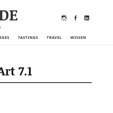
DE
Bluesky
Threads
Instagram
Facebook
LinkedIn
Y
IGES
TASTINGS
TRAVEL
WISSEN
rt 7.1