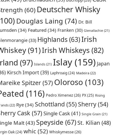
Buchtipp
(28)
Deutscher Whisky
Strength
(60)
(100)
Douglas Laing
(74)
Dr. Bill
umsden
(34)
Featured
(34)
Franken
(30)
Glenallachie
(21)
Irish
Highlands
(63)
lenmorangie
(33)
Whiskey
(91)
Irish Whiskeys
(82)
Islay
(159)
Irland
(97)
Japan
Islands
(21)
36)
Kirsch Import
(39)
Laphroaig
(24)
Madeira
(22)
Oloroso
(103)
Mareike Spitzer
(57)
Peated
(116)
Pedro Ximenez
(26)
PX
(25)
Rising
Schottland
(55)
Sherry
(54)
Rye
(34)
rands
(22)
Sherry Cask
(57)
Single Cask
(41)
Single Grain
(21)
Speyside
(67)
St. Kilian
(48)
ingle Malt
(43)
whic
(52)
irgin Oak
(24)
Whiskymesse
(26)