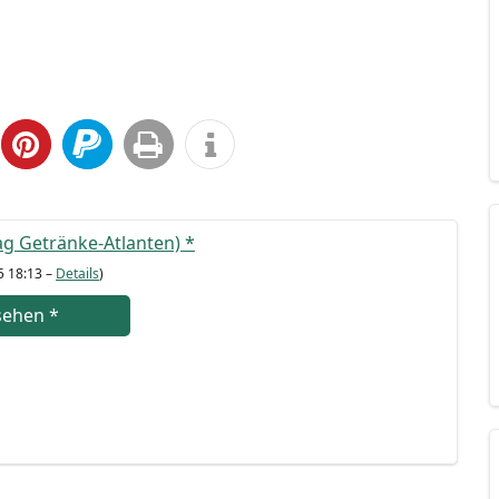
wag Geträn­ke-Atlan­ten)
*
5 18:13 –
Details
)
se­hen
*