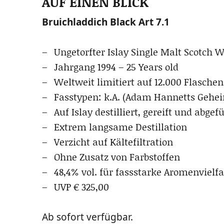
AUF EINEN BLICK
Bruich­lad­dich Black Art 7.1
Unge­torf­ter Islay Sin­gle Malt Scotch 
Jahr­gang 1994 – 25 Years old
Welt­weit limi­tiert auf 12.000 Flaschen
Fass­ty­pen: k.A. (Adam Han­netts Gehe
Auf Islay destil­liert, gereift und abgefü
Extrem lang­sa­me Destillation
Ver­zicht auf Kältefiltration
Ohne Zusatz von Farbstoffen
48,4% vol. für fass­star­ke Aromenvielfa
UVP € 325,00
Ab sofort verfügbar.