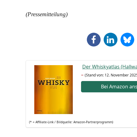
(Pres­se­mit­tei­lung)
Der Whis­kyat­las (Hall­
–
(Stand von: 12. Novem­ber 202
Bei Ama­zon an
(* = Affi­lia­te-Link / Bild­quel­le: Amazon-Partnerprogramm)