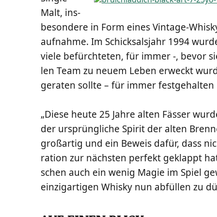
Malt, ins­
be­son­de­re in Form eines Vin­ta­ge-Whis­kys
auf­nah­me. Im Schick­sals­jahr 1994 wur­de
vie­le befürch­te­ten, für immer -, bevor s
len Team zu neu­em Leben erweckt wur­de. 
gera­ten soll­te – für immer fest­ge­hal­ten
„Die­se heu­te 25 Jah­re alten Fäs­ser wu
der ursprüng­li­che Spi­rit der alten Bren­ne
groß­ar­tig und ein Beweis dafür, dass nic
ra­ti­on zur nächs­ten per­fekt geklappt h
schen auch ein wenig Magie im Spiel gewe
ein­zig­ar­ti­gen Whis­ky nun abfül­len zu 