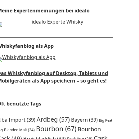
eine Expertenmeinungen bei idealo
hiskyfanblog als App
as Whiskyfanblog auf Desktop, Tablets und
obilgeräten als App speichern – so geht es!
ft benutzte Tags
Ardbeg
(57)
lba Import
(39)
Bayern
(39)
Big Peat
Bourbon
(67)
Bourbon
Blended Malt
(24)
2)
Cask
Cask
(49)
Bruichladdich
(39)