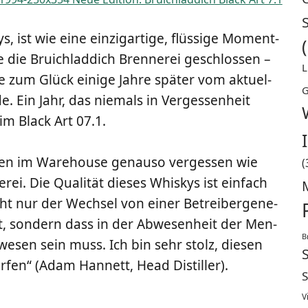
, ist wie eine ein­zig­ar­ti­ge, flüs­si­ge Moment­
 die Bruich­lad­dich Bren­ne­rei geschlos­sen –
L
ie zum Glück eini­ge Jah­re spä­ter vom aktu­el­
G
Ein Jahr, das nie­mals in Ver­ges­sen­heit
 im Black Art 07.1.
r­den im Warehouse genau­so ver­ges­sen wie
(
­rei. Die Qua­li­tät die­ses Whis­kys ist ein­fach
ht nur der Wech­sel von einer Betrei­ber­ge­ne­
at, son­dern dass in der Abwe­sen­heit der Men­
B
­sen sein muss. Ich bin sehr stolz, die­sen
dür­fen“ (Adam Han­nett, Head Distiller).
S
V