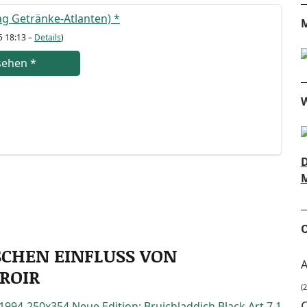
wag Geträn­ke-Atlan­ten)
*
M
5 18:13 –
Details
)
se­hen
*
W
D
M
O
SCHEN EINFLUSS VON
A
ROIR
(2