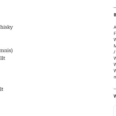
B
Whisky
A
F
W
M
imnis)
llt
W
W
W
m
lt
W