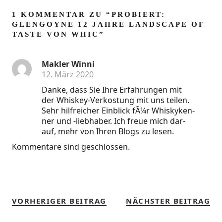
1 KOMMENTAR ZU “
PROBIERT:
GLENGOYNE 12 JAHRE LANDSCAPE OF
TASTE VON WHIC
”
Makler Winni
12. März 2020
Dan­ke, dass Sie Ihre Erfah­run­gen mit
der Whis­key-Ver­kos­tung mit uns tei­len.
Sehr hilf­rei­cher Ein­blick fÃ¼r Whis­ky­ke­n­
ner und ‑lieb­ha­ber. Ich freue mich dar­
auf, mehr von Ihren Blogs zu lesen.
Kommentare sind geschlossen.
VORHERIGER BEITRAG
NÄCHSTER BEITRAG