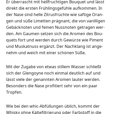
Er über­rascht mit hell­fruch­ti­gen Bou­quet und lässt
direkt die ers­ten Früh­lings­ge­füh­le auf­kom­men. In
der Nase sind hel­le Zitrus­früch­te wie saf­ti­ge Oran­
gen und süße Limet­ten prä­gnant, die von vanil­li­gen
Gebäck­no­ten und fei­nen Nuss­no­ten getra­gen wer­
den. Am Gau­men set­zen sich die Aro­men des Bou­
quets fort und wer­den durch Gewür­ze wie Piment
und Mus­kat­nuss ergänzt. Der Nach­klang ist ange­
nehm und weich mit einer schö­nen Süße.
Mit der Zuga­be von etwas stil­lem Was­ser schließt
sich der Glen­goy­ne noch ein­mal deut­lich auf und
lässt vie­le der genann­ten Aro­men lau­ter wer­den.
Beson­ders die Nase pro­fi­tiert sehr von ein paar
Tropfen.
Wie bei den whic-Abfül­lun­gen üblich, kommt der
Whis­ky ohne Käl­te­fil­trie­rung oder Farb­stoff in die