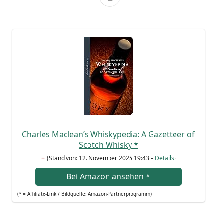
Charles Maclean’s Whis­ky­pe­dia: A Gazet­teer of
Scotch Whis­ky
*
–
(Stand von: 12. Novem­ber 2025 19:43 –
Details
)
Bei Ama­zon anse­hen
*
(* = Affi­lia­te-Link / Bild­quel­le: Amazon-Partnerprogramm)