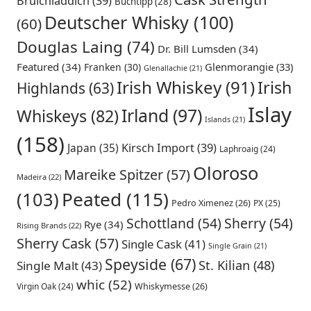
Bruichladdich
(39)
Buchtipp
(28)
Deutscher Whisky
(100)
(60)
Douglas Laing
(74)
Dr. Bill Lumsden
(34)
Featured
(34)
Glenmorangie
(33)
Franken
(30)
Glenallachie
(21)
Irish Whiskey
(91)
Irish
Highlands
(63)
Islay
Irland
(97)
Whiskeys
(82)
Islands
(21)
(158)
Japan
(35)
Kirsch Import
(39)
Laphroaig
(24)
Oloroso
Mareike Spitzer
(57)
Madeira
(22)
Peated
(115)
(103)
Pedro Ximenez
(26)
PX
(25)
Schottland
(54)
Sherry
(54)
Rye
(34)
Rising Brands
(22)
Sherry Cask
(57)
Single Cask
(41)
Single Grain
(21)
Speyside
(67)
St. Kilian
(48)
Single Malt
(43)
whic
(52)
Virgin Oak
(24)
Whiskymesse
(26)