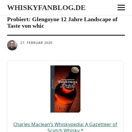
WHISKYFANBLOG.DE
NEWS
NOTES
Probiert: Glengoyne 12 Jahre Landscape of
Taste von whic
27. FEBRUAR 2020
Charles Maclean’s Whis­ky­pe­dia: A Gazet­teer of
Scotch Whis­ky
*