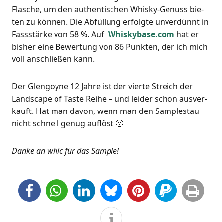
Fla­sche, um den authen­ti­schen Whis­ky-Genuss bie­
ten zu kön­nen. Die Abfül­lung erfolg­te unver­dünnt in
Fass­stär­ke von 58 %. Auf
Whiskybase.com
hat er
bis­her eine Bewer­tung von 86 Punk­ten, der ich mich
voll anschlie­ßen kann.
Der Glen­goy­ne 12 Jah­re ist der vier­te Streich der
Land­scape of Tas­te Rei­he – und lei­der schon aus­ver­
kauft. Hat man davon, wenn man den Samplestau
nicht schnell genug auflöst 🙁
Dan­ke an whic für das Sample!