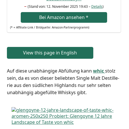
–
(Stand von: 12. Novem­ber 2025 19:43 –
Details
)
Bei Ama­zon anse­hen
*
(* = Affi­lia­te-Link / Bild­quel­le: Amazon-Partnerprogramm)
View this page in English
Auf die­se unab­hän­gi­ge Abfül­lung kann
whic
stolz
sein, da es von die­ser belieb­ten Sin­gle Malt Destil­le­
rie aus den süd­li­chen High­lands nur sehr sel­ten
unab­hän­gig abge­füll­te Whis­kys gibt.