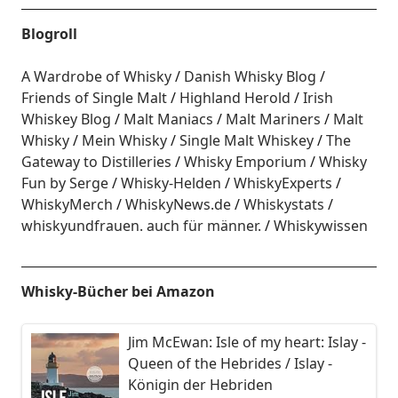
Blogroll
A Wardrobe of Whisky
Danish Whisky Blog
Friends of Single Malt
Highland Herold
Irish
Whiskey Blog
Malt Maniacs
Malt Mariners
Malt
Whisky
Mein Whisky
Single Malt Whiskey
The
Gateway to Distilleries
Whisky Emporium
Whisky
Fun by Serge
Whisky-Helden
WhiskyExperts
WhiskyMerch
WhiskyNews.de
Whiskystats
whiskyundfrauen. auch für männer.
Whiskywissen
Whisky-Bücher bei Amazon
Jim McEwan: Isle of my heart: Islay -
Queen of the Hebrides / Islay -
Königin der Hebriden