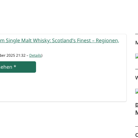
om Sin­gle Malt Whis­ky: Scotland’s Finest – Regio­nen,
M
­ber 2025 21:32 –
Details
)
se­hen
*
W
D
M
O