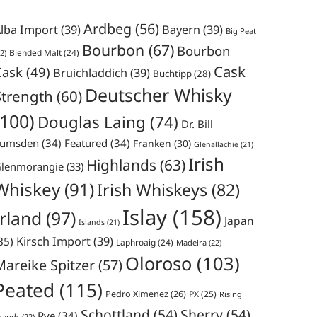
Ardbeg
(56)
lba Import
(39)
Bayern
(39)
Big Peat
Bourbon
(67)
Bourbon
Blended Malt
(24)
2)
Cask
Cask
(49)
Bruichladdich
(39)
Buchtipp
(28)
Deutscher Whisky
Strength
(60)
(100)
Douglas Laing
(74)
Dr. Bill
umsden
(34)
Featured
(34)
Franken
(30)
Glenallachie
(21)
Irish
Highlands
(63)
lenmorangie
(33)
Whiskey
(91)
Irish Whiskeys
(82)
Islay
(158)
Irland
(97)
Japan
Islands
(21)
35)
Kirsch Import
(39)
Laphroaig
(24)
Madeira
(22)
Oloroso
(103)
Mareike Spitzer
(57)
Peated
(115)
Pedro Ximenez
(26)
PX
(25)
Rising
Schottland
(54)
Sherry
(54)
Rye
(34)
rands
(22)