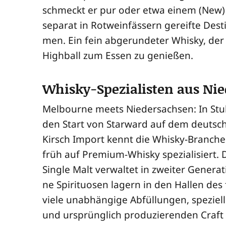
schmeckt er pur oder etwa einem (New) 
sepa­rat in Rot­wein­fäs­sern gereif­te Des
men. Ein fein abge­run­de­ter Whis­ky, de
High­ball zum Essen zu genießen.
Whisky-Spezialisten aus Ni
Mel­bourne meets Nie­der­sach­sen: In Stu
den Start von Star­ward auf dem deut­s
Kirsch Import kennt die Whis­ky-Bran­che
früh auf Pre­mi­um-Whis­ky spe­zia­li­siert.
Sin­gle Malt ver­wal­tet in zwei­ter Gene­ra
ne Spi­ri­tuo­sen lagern in den Hal­len des 
vie­le unab­hän­gi­ge Abfül­lun­gen, spe­zi­el­
und ursprüng­lich pro­du­zie­ren­den Craft 