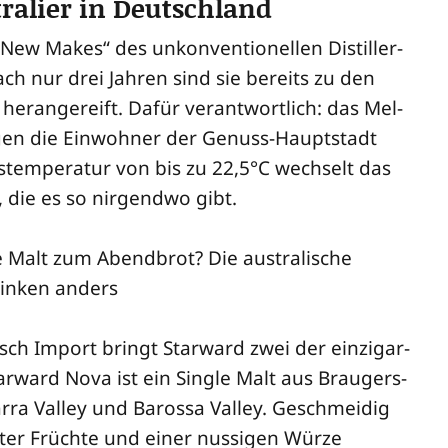
ralier in Deutschland
„New Makes“ des unkon­ven­tio­nel­len Distil­ler-
ch nur drei Jah­ren sind sie bereits zu den
er­an­ge­reift. Dafür ver­ant­wort­lich: das Mel­
gen die Ein­woh­ner der Genuss-Haupt­stadt
ts­tem­pe­ra­tur von bis zu 22,5°C wech­selt das
, die es so nir­gend­wo gibt.
irsch Import bringt Star­ward zwei der ein­zig­ar­
ar­ward Nova ist ein Sin­gle Malt aus Brau­gers­
r­ra Val­ley und Baros­sa Val­ley. Geschmei­dig
er Früch­te und einer nussi­gen Wür­ze