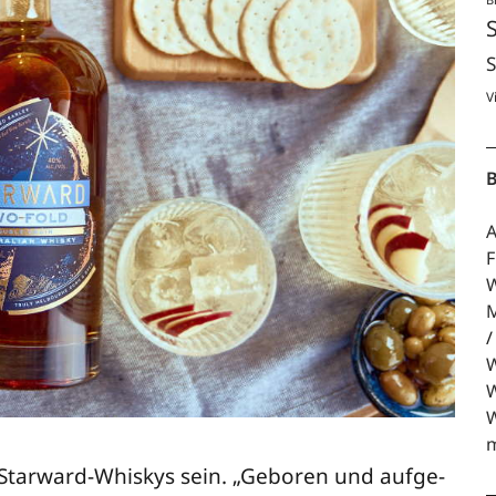
S
V
B
A
F
W
M
W
W
W
m
 Star­ward-Whis­kys sein. „Gebo­ren und auf­ge­