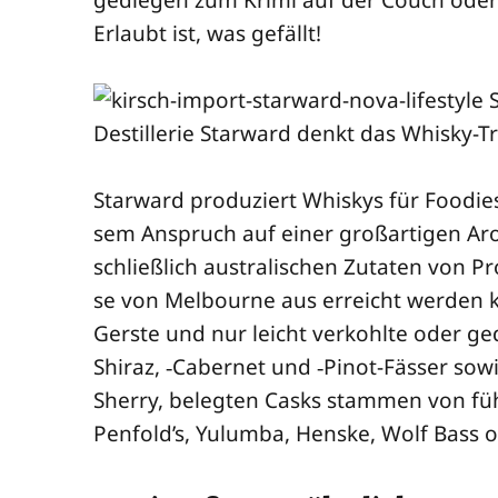
Erlaubt ist, was gefällt!
Star­ward pro­du­ziert Whis­kys für Foo­die
sem Anspruch auf einer groß­ar­ti­gen Aro­
schließ­lich aus­tra­li­schen Zuta­ten von Pr
se von Mel­bourne aus erreicht wer­den kö
Gers­te und nur leicht ver­kohl­te oder ged
Shiraz, ‑Caber­net und ‑Pinot-Fäs­ser sow
Sher­ry, beleg­ten Casks stam­men von füh
Penfold’s, Yul­um­ba, Hens­ke, Wolf Bass o