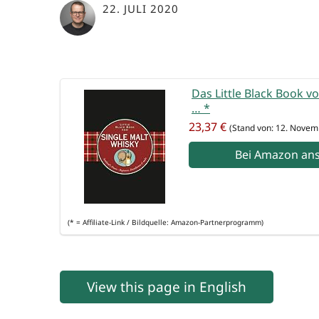
22. JULI 2020
Das Litt­le Black Book v
…
*
23,37 €
(Stand von: 12. Novem
Bei Ama­zon an
(* = Affi­lia­te-Link / Bild­quel­le: Amazon-Partnerprogramm)
View this page in English