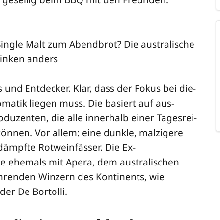
s und Ent­de­cker. Klar, dass der Fokus bei die­
ma­tik lie­gen muss. Die basiert auf aus­
o­du­zen­ten, die alle inner­halb einer Tages­rei­
n­nen. Vor allem: eine dunk­le, mal­zi­ge­re
ämpf­te Rot­wein­fäs­ser. Die Ex-
ie ehe­mals mit Apera, dem aus­tra­li­schen
­ren­den Win­zern des Kon­ti­nents, wie
der De Bortolli.