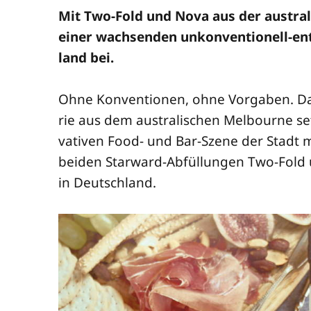
Mit Two-Fold und Nova aus der aus­tra­li
einer wach­sen­den unkon­ven­tio­nell-en
land bei.
Ohne Kon­ven­tio­nen, ohne Vor­ga­ben. Daf
rie aus dem aus­tra­li­schen Mel­bourne se
va­ti­ven Food- und Bar-Sze­ne der Stadt m
bei­den Star­ward-Abfül­lun­gen Two-Fold
in Deutschland.