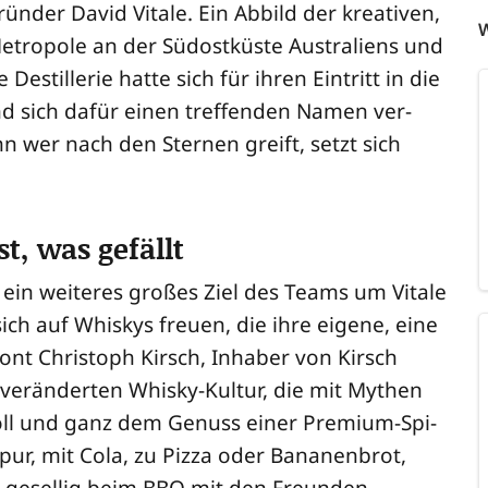
n­der David Vita­le. Ein Abbild der krea­ti­ven,
W
etro­po­le an der Süd­ost­küs­te Aus­tra­li­ens und
e Destil­le­rie hat­te sich für ihren Ein­tritt in die
nd sich dafür einen tref­fen­den Namen ver­
nn wer nach den Ster­nen greift, setzt sich
t, was gefällt
 ein wei­te­res gro­ßes Ziel des Teams um Vita­le
sich auf Whis­kys freu­en, die ihre eige­ne, eine
betont Chris­toph Kirsch, Inha­ber von Kirsch
er­än­der­ten Whis­ky-Kul­tur, die mit Mythen
voll und ganz dem Genuss einer Pre­mi­um-Spi­
 pur, mit Cola, zu Piz­za oder Bana­nen­brot,
 gesel­lig beim BBQ mit den Freun­den.