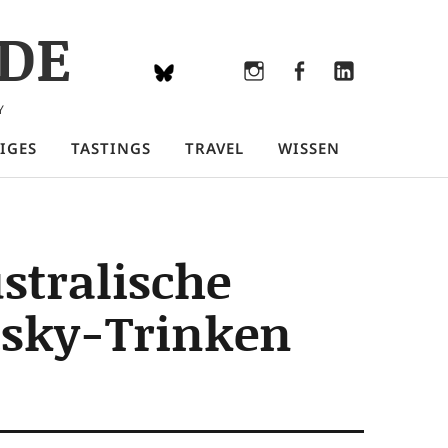
DE
Bluesky
Threads
Instagram
Facebook
LinkedIn
Y
IGES
TASTINGS
TRAVEL
WISSEN
stralische
isky-Trinken