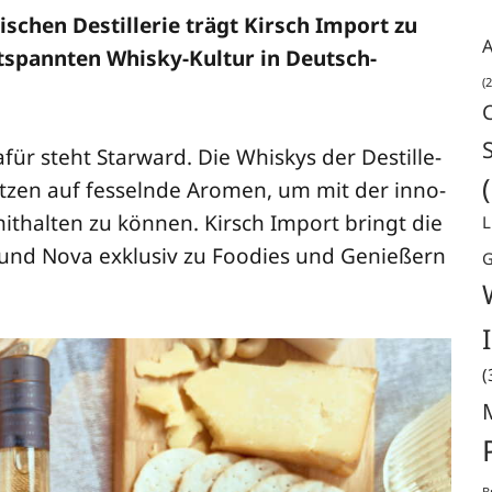
­schen Destil­le­rie trägt Kirsch Import zu
A
t­spann­ten Whis­ky-Kul­tur in Deutsch­
(2
ür steht Star­ward. Die Whis­kys der Destil­le­
t­zen auf fes­seln­de Aro­men, um mit der inno­
it­hal­ten zu kön­nen. Kirsch Import bringt die
L
 und Nova exklu­siv zu Foo­dies und Genie­ßern
G
(
B