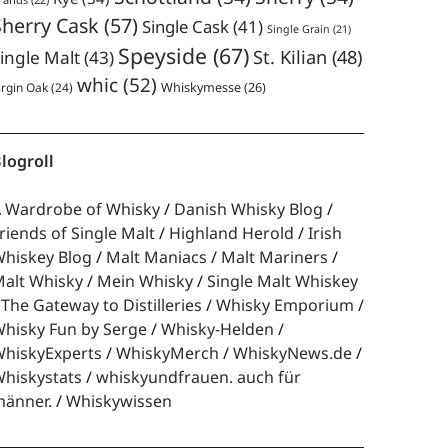
Sherry Cask
(57)
Single Cask
(41)
Single Grain
(21)
Speyside
(67)
St. Kilian
(48)
ingle Malt
(43)
whic
(52)
irgin Oak
(24)
Whiskymesse
(26)
logroll
 Wardrobe of Whisky
Danish Whisky Blog
riends of Single Malt
Highland Herold
Irish
hiskey Blog
Malt Maniacs
Malt Mariners
alt Whisky
Mein Whisky
Single Malt Whiskey
The Gateway to Distilleries
Whisky Emporium
hisky Fun by Serge
Whisky-Helden
hiskyExperts
WhiskyMerch
WhiskyNews.de
hiskystats
whiskyundfrauen. auch für
änner.
Whiskywissen