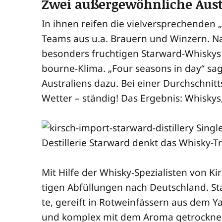
Zwei außergewöhnliche Aust
In ihnen rei­fen die viel­ver­spre­chen­den 
Teams aus u.a. Brau­ern und Win­zern. Na
beson­ders fruch­ti­gen Star­ward-Whis­kys h
bourne-Kli­ma. „Four sea­sons in day“ sa
Aus­tra­li­ens dazu. Bei einer Durch­schnit
Wet­ter – stän­dig! Das Ergeb­nis: Whis­kys
Mit Hil­fe der Whis­ky-Spe­zia­lis­ten von K
ti­gen Abfül­lun­gen nach Deutsch­land. St
te, gereift in Rot­wein­fäs­sern aus dem Ya
und kom­plex mit dem Aro­ma getrock­ne­t