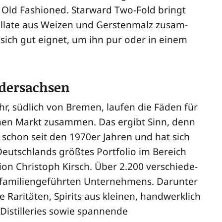
Old Fashio­ned. Star­ward Two-Fold bringt
til­la­te aus Wei­zen und Gers­ten­malz zusam­
r sich gut eig­net, um ihn pur oder in einem
edersachsen
hr, süd­lich von Bre­men, lau­fen die Fäden für
chen Markt zusam­men. Das ergibt Sinn, denn
 schon seit den 1970er Jah­ren und hat sich
 Deutsch­lands größ­tes Port­fo­lio im Bereich
­ti­on Chris­toph Kirsch. Über 2.200 ver­schie­de­
fami­li­en­ge­führ­ten Unter­neh­mens. Dar­un­ter
le Rari­tä­ten, Spi­rits aus klei­nen, hand­werk­lich
Distil­le­ries sowie span­nen­de