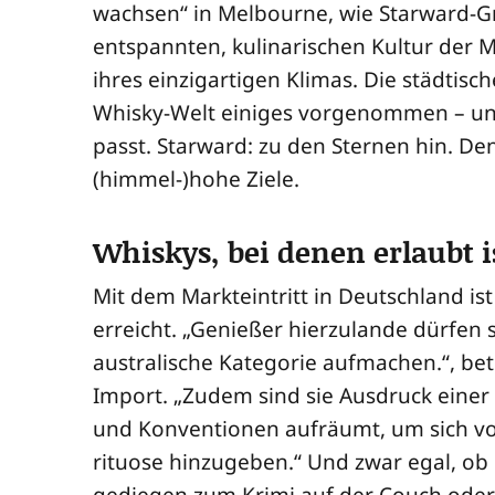
wach­sen“ in Mel­bourne, wie Star­ward-Grü
ent­spann­ten, kuli­na­ri­schen Kul­tur der M
ihres ein­zig­ar­ti­gen Kli­mas. Die städ­ti­sch
Whis­ky-Welt eini­ges vor­ge­nom­men – u
passt. Star­ward: zu den Ster­nen hin. De
(himmel-)hohe Ziele.
Whiskys, bei denen erlaubt is
Mit dem Markt­ein­tritt in Deutsch­land ist
erreicht. „Genie­ßer hier­zu­lan­de dür­fen 
aus­tra­li­sche Kate­go­rie auf­ma­chen.“, 
Import. „Zudem sind sie Aus­druck einer v
und Kon­ven­tio­nen auf­räumt, um sich 
ri­tuo­se hin­zu­ge­ben.“ Und zwar egal, ob
gedie­gen zum Kri­mi auf der Couch oder