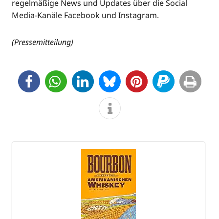
regel­mä­ßi­ge News und Updates über die Social
Media-Kanä­le Face­book und Instagram.
(Pres­se­mit­tei­lung)