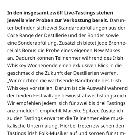
In den ins­ge­samt zwölf Live-Tastings ste­hen
jeweils vier Pro­ben zur Ver­kos­tung bereit.
Dar­un­
ter befin­den sich zwei Stan­dard­ab­fül­lun­gen aus der
Core Ran­ge der Destil­le­rie und der Bond­er sowie
eine Son­der­ab­fül­lung. Zusätz­lich bie­tet jede Bren­ne­
rei als Bonus die Pro­be eines eige­nen New Makes
an. Dadurch kön­nen Teil­neh­mer wäh­rend des Irish
Whis­key Wochen­en­de einen exklu­si­ven Blick in die
geschmack­li­che Zukunft der Destil­le­rien wer­fen.
„Wir möch­ten die wach­sen­de Band­brei­te des Irish
Whis­keys vor­stel­len. Dar­um ist die Aus­wahl wäh­rend
der bei­den Fes­ti­val­ta­ge bewusst abwechs­lungs­reich.
Wir emp­feh­len jedem, sich für zwei bis drei Tastings
anzu­mel­den“, emp­fiehlt Marei­ke Spit­zer. Zusätz­lich
zu den Tastings erwar­tet die Teil­neh­mer eine musi­
ka­li­sche Unter­ma­lung. Hier­bei tre­ten zwi­schen den
Tastings Irish Folk-Musi­ker auf und sor­gen für stim­