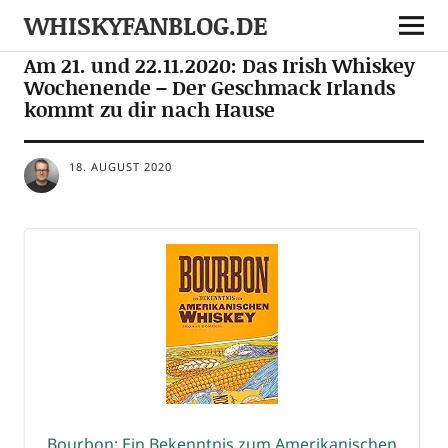
WHISKYFANBLOG.DE
EVENTS
TASTINGS
Am 21. und 22.11.2020: Das Irish Whiskey
Wochenende – Der Geschmack Irlands
kommt zu dir nach Hause
18. AUGUST 2020
Bour­bon: Ein Bekennt­nis zum Ame­ri­ka­ni­schen