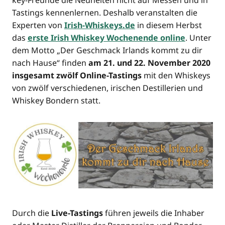
key-Freun­de die Neu­hei­ten nicht auf Mes­sen und in
Tastings ken­nen­ler­nen. Des­halb ver­an­stal­ten die
Exper­ten von
Irish-Whiskeys.de
in die­sem Herbst
das
ers­te Irish Whis­key Wochen­en­de online
. Unter
dem Mot­to „Der Geschmack Irlands kommt zu dir
nach Hau­se“ fin­den
am 21. und 22. Novem­ber 2020
ins­ge­samt zwölf Online-Tastings
mit den Whis­keys
von zwölf ver­schie­de­nen, iri­schen Destil­le­rien und
Whis­key Bond­ern statt.
Durch die
Live-Tastings
füh­ren jeweils die Inha­ber