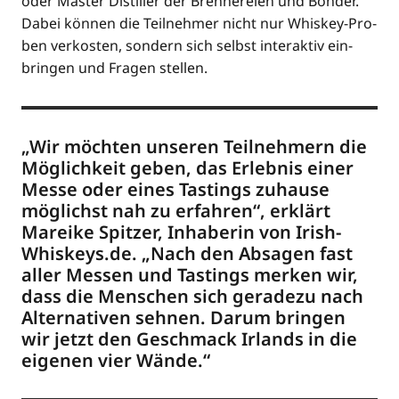
oder Mas­ter Distil­ler der Bren­ne­rei­en und Bond­er.
Dabei kön­nen die Teil­neh­mer nicht nur Whis­key-Pro­
ben ver­kos­ten, son­dern sich selbst inter­ak­tiv ein­
brin­gen und Fra­gen stellen.
„Wir möch­ten unse­ren Teil­neh­mern die
Mög­lich­keit geben, das Erleb­nis einer
Mes­se oder eines Tastings zuhau­se
mög­lichst nah zu erfah­ren“, erklärt
Marei­ke Spit­zer, Inha­be­rin von Irish-
Whiskeys.de. „Nach den Absa­gen fast
aller Mes­sen und Tastings mer­ken wir,
dass die Men­schen sich gera­de­zu nach
Alter­na­ti­ven seh­nen. Dar­um brin­gen
wir jetzt den Geschmack Irlands in die
eige­nen vier Wände.“