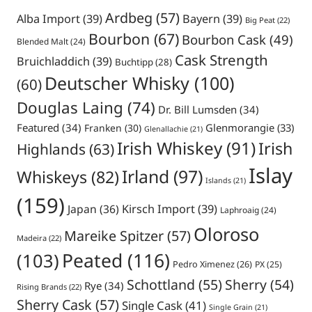
Ardbeg
(57)
Alba Import
(39)
Bayern
(39)
Big Peat
(22)
Bourbon
(67)
Bourbon Cask
(49)
Blended Malt
(24)
Cask Strength
Bruichladdich
(39)
Buchtipp
(28)
Deutscher Whisky
(100)
(60)
Douglas Laing
(74)
Dr. Bill Lumsden
(34)
Featured
(34)
Glenmorangie
(33)
Franken
(30)
Glenallachie
(21)
Irish Whiskey
(91)
Irish
Highlands
(63)
Islay
Irland
(97)
Whiskeys
(82)
Islands
(21)
(159)
Japan
(36)
Kirsch Import
(39)
Laphroaig
(24)
Oloroso
Mareike Spitzer
(57)
Madeira
(22)
Peated
(116)
(103)
Pedro Ximenez
(26)
PX
(25)
Schottland
(55)
Sherry
(54)
Rye
(34)
Rising Brands
(22)
Sherry Cask
(57)
Single Cask
(41)
Single Grain
(21)