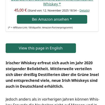
Whis­key
*
45,00 €
(Stand von: 12. Novem­ber 2025 18:54 –
Details
)
Bei Ama­zon anse­hen
*
(* = Affi­lia­te-Link / Bild­quel­le: Amazon-Partnerprogramm)
View this page in English
Iri­scher Whis­key erfreut sich auch im Jahr 2020
stei­gen­der Beliebt­heit. Mitt­ler­wei­le ver­tei­len
sich über drei­ßig Destil­le­rien über die Grü­ne Insel
und ent­spre­chend vie­le, neue Irish Whis­keys sind
auch in Deutsch­land erhältlich.
Jedoch anders als in vor­he­ri­gen Jah­ren kön­nen Whis­