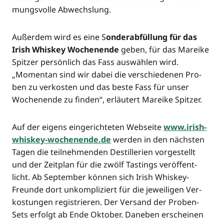
mungs­vol­le Abwechslung.
Außer­dem wird es eine S
onder­ab­fül­lung für das
Irish Whis­key Wochen­en­de
geben, für das Marei­ke
Spit­zer per­sön­lich das Fass aus­wäh­len wird.
„Momen­tan sind wir dabei die ver­schie­de­nen Pro­
ben zu ver­kos­ten und das bes­te Fass für unser
Wochen­en­de zu fin­den“, erläu­tert Marei­ke Spitzer.
Auf der eigens ein­ge­rich­te­ten Web­sei­te
www.irish-
whiskey-wochenende.
de
wer­den in den nächs­ten
Tagen die teil­neh­men­den Destil­le­rien vor­ge­stellt
und der Zeit­plan für die zwölf Tastings ver­öf­fent­
licht. Ab Sep­tem­ber kön­nen sich Irish Whis­key-
Freun­de dort unkom­pli­ziert für die jewei­li­gen Ver­
kos­tun­gen regis­trie­ren. Der Ver­sand der Pro­ben-
Sets erfolgt ab Ende Okto­ber. Dane­ben erschei­nen