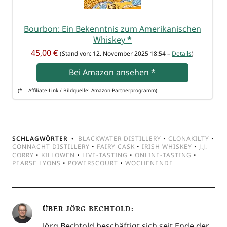
Bour­bon: Ein Bekennt­nis zum Ame­ri­ka­ni­schen
Whis­key
*
45,00 €
(Stand von: 12. Novem­ber 2025 18:54 –
Details
)
Bei Ama­zon anse­hen
*
(* = Affi­lia­te-Link / Bild­quel­le: Amazon-Partnerprogramm)
SCHLAGWÖRTER
BLACKWATER DISTILLERY
•
CLONAKILTY
•
CONNACHT DISTILLERY
•
FAIRY CASK
•
IRISH WHISKEY
•
J.J.
CORRY
•
KILLOWEN
•
LIVE-TASTING
•
ONLINE-TASTING
•
PEARSE LYONS
•
POWERSCOURT
•
WOCHENENDE
ÜBER
JÖRG BECHTOLD
Jörg Bechtold beschäftigt sich seit Ende der