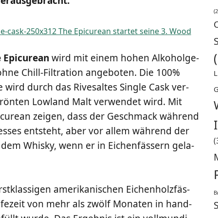
 herausgebracht.
(2
 Epi­cu­re­an
wird mit einem hohen Alko­hol­ge­
ne Chill-Fil­tra­ti­on ange­bo­ten. Die 100%
L
o­se wird durch das Rives­al­tes Sin­gle Cask ver­
G
­krön­ten Low­land Malt ver­wen­det wird. Mit
pi­cu­re­an zei­gen, dass der Geschmack wäh­rend
es­ses ent­steht, aber vor allem wäh­rend der
(
und dem Whis­ky, wenn er in Eichen­fäs­sern gela­
t­klas­si­gen ame­ri­ka­ni­schen Eichen­holz­fäs­
B
i­fe­zeit von mehr als zwölf Mona­ten in hand­