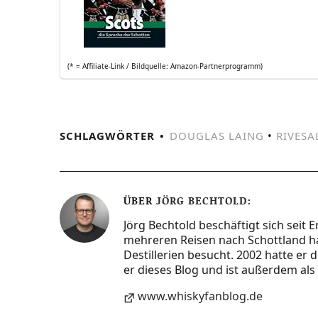
(* = Affi­lia­te-Link / Bild­quel­le: Amazon-Partnerprogramm)
SCHLAGWÖRTER
DOUGLAS LAING
•
RIVESA
ÜBER
JÖRG BECHTOLD
Jörg Bechtold beschäftigt sich seit 
mehreren Reisen nach Schottland ha
Destillerien besucht. 2002 hatte er
er dieses Blog und ist außerdem als 
www.whiskyfanblog.de