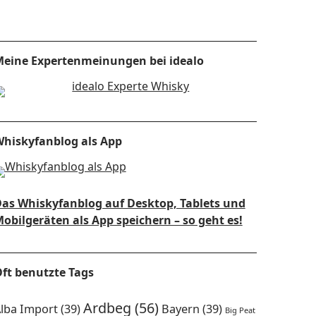
eine Expertenmeinungen bei idealo
hiskyfanblog als App
as Whiskyfanblog auf Desktop, Tablets und
obilgeräten als App speichern – so geht es!
ft benutzte Tags
Ardbeg
(56)
lba Import
(39)
Bayern
(39)
Big Peat