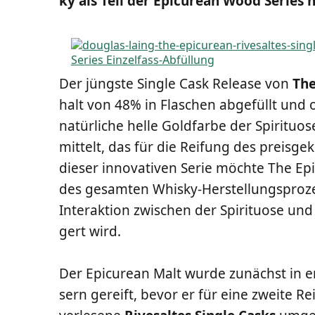
ky als Teil der Epi­cu­re­an Wood Series
Der jüngs­te Sin­gle Cask Release von
The
halt von 48% in Fla­schen abge­füllt und oh
natür­li­che hel­le Gold­far­be der Spi­ri­tu
mit­telt, das für die Rei­fung des preis­ge
die­ser inno­va­ti­ven Serie möch­te The E
des gesam­ten Whis­ky-Her­stel­lungs­pro­z
Inter­ak­ti­on zwi­schen der Spi­ri­tuo­se 
gert wird.
Der Epi­cu­re­an Malt wur­de zunächst in ers
sern gereift, bevor er für eine zwei­te Re