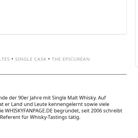
LTES
•
SINGLE CASK
•
THE EPICUREAN
Ende der 90er Jahre mit Single Malt Whisky. Auf
t er Land und Leute kennengelernt sowie viele
 die WHISKYFANPAGE.DE begründet, seit 2006 schreibt
Referent für Whisky-Tastings tätig.