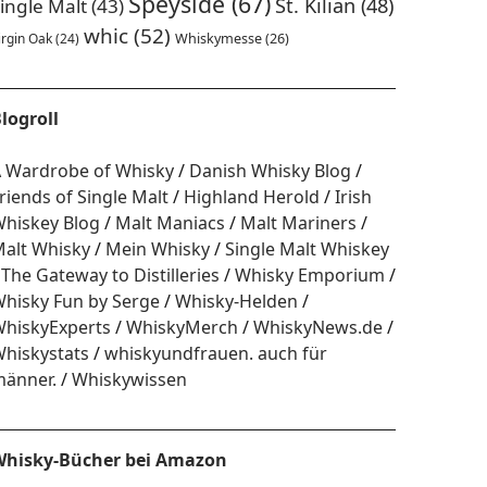
Speyside
(67)
St. Kilian
(48)
ingle Malt
(43)
whic
(52)
irgin Oak
(24)
Whiskymesse
(26)
logroll
 Wardrobe of Whisky
Danish Whisky Blog
riends of Single Malt
Highland Herold
Irish
hiskey Blog
Malt Maniacs
Malt Mariners
alt Whisky
Mein Whisky
Single Malt Whiskey
The Gateway to Distilleries
Whisky Emporium
hisky Fun by Serge
Whisky-Helden
hiskyExperts
WhiskyMerch
WhiskyNews.de
hiskystats
whiskyundfrauen. auch für
änner.
Whiskywissen
hisky-Bücher bei Amazon