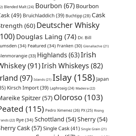
Bourbon
(67)
Bourbon
Blended Malt
(24)
2)
Cask
Cask
(49)
Bruichladdich
(39)
Buchtipp
(28)
Deutscher Whisky
Strength
(60)
(100)
Douglas Laing
(74)
Dr. Bill
umsden
(34)
Featured
(34)
Franken
(30)
Glenallachie
(21)
Irish
Highlands
(63)
lenmorangie
(33)
Whiskey
(91)
Irish Whiskeys
(82)
Islay
(158)
Irland
(97)
Japan
Islands
(21)
35)
Kirsch Import
(39)
Laphroaig
(24)
Madeira
(22)
Oloroso
(103)
Mareike Spitzer
(57)
Peated
(115)
Pedro Ximenez
(26)
PX
(25)
Rising
Schottland
(54)
Sherry
(54)
Rye
(34)
rands
(22)
Sherry Cask
(57)
Single Cask
(41)
Single Grain
(21)