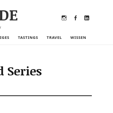
DE
Bluesky
Threads
Instagram
Facebook
LinkedIn
Y
IGES
TASTINGS
TRAVEL
WISSEN
d Series