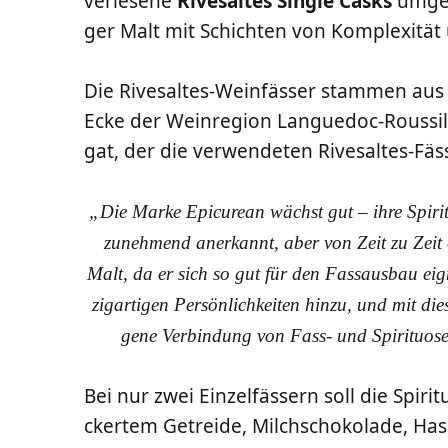
ver­le­se­ne
Rives­al­tes Sin­gle Casks
umge­f
ger Malt mit Schich­ten von Kom­ple­xi­tä
Die Rives­al­tes-Wein­fäs­ser stam­men aus d
Ecke der Wein­re­gi­on Langue­doc-Rouss­il­
gat, der die ver­wen­de­ten Rives­al­tes-Fäs
„Die Mar­ke Epi­cu­re­an wächst gut – ihre Spi­ri­tu
zuneh­mend aner­kannt, aber von Zeit zu Zeit ex
Malt, da er sich so gut für den Fass­aus­bau eig
zig­ar­ti­gen Per­sön­lich­kei­ten hin­zu, und mit d
ge­ne Ver­bin­dung von Fass- und Spi­ri­tuo­s
Bei nur zwei Ein­zel­fäs­sern soll die Spi­ri
cker­tem Getrei­de, Milch­scho­ko­la­de, Hasel