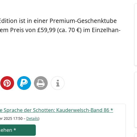
d Edi­ti­on ist in einer Pre­mi­um-Geschenk­tu­be
nem Preis von £59,99 (ca. 70 €) im Ein­zel­han­
ie Spra­che der Schot­ten: Kau­der­welsch-Band 86
*
er 2025 17:50 –
Details
)
se­hen
*