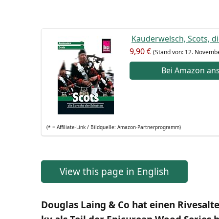
Kau­der­welsch, Scots, d
9,90 €
(Stand von: 12. Novem­b
Bei Ama­zon an
(* = Affi­lia­te-Link / Bild­quel­le: Amazon-Partnerprogramm)
View this page in English
Dou­glas Laing & Co hat einen Rives­al­