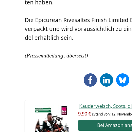
ten haben.
Die Epi­cu­re­an Rives­al­tes Finish Limi­t­e
ver­packt und wird vor­aus­sicht­lich zu ei
del erhält­lich sein.
(Pres­se­mit­tei­lung, übersetzt)
Kau­der­welsch, Scots, d
9,90 €
(Stand von: 12. Novem­b
Bei Ama­zon an