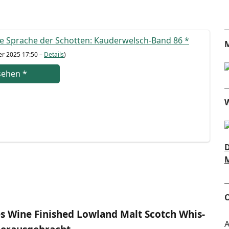
ie Spra­che der Schot­ten: Kau­der­welsch-Band 86
*
M
er 2025 17:50 –
Details
)
se­hen
*
W
D
M
O
tes Wine Finis­hed Low­land Malt Scotch Whis­
A