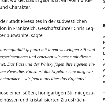
üllt wur­de. Das Ergeb­nis ist ein voll­mun­di­
S
t und Charakter.
V
er Stadt Rives­al­tes in der süd­west­li­chen
B
lon in Frank­reich. Geschäfts­füh­rer Chris Leg­
­ser aus­wähl­te, sagte
A
F
W
o­sen­qua­li­tät gepaart mit ihrem viel­sei­ti­gen Stil wird
M
pe­ri­men­tie­ren und erneu­ern wir ger­ne mit die­sem
­net. Das Fass und der Whis­ky fügen ihre eige­nen ein­
W
W
ie­sem Rives­al­tes-Finish ist das Ergeb­nis eine aus­ge­wo­
W
en­cha­rak­ter – wir freu­en uns über das Ergebnis“.
m
­tuo­se einen süßen, honig­ar­ti­gen Stil mit gezu­
W
­nüs­sen und kris­tal­li­sier­ten Zitrus­früch­