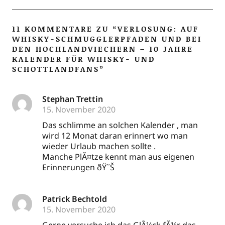
11 KOMMENTARE ZU “
VERLOSUNG: AUF
WHISKY-SCHMUGGLERPFADEN UND BEI
DEN HOCHLANDVIECHERN – 10 JAHRE
KALENDER FÜR WHISKY- UND
SCHOTTLANDFANS
”
Stephan Trettin
15. November 2020
Das schlim­me an sol­chen Kalen­der , man
wird 12 Monat dar­an erin­nert wo man
wie­der Urlaub machen sollte .
Man­che PlÃ¤tze kennt man aus eige­nen
Erin­ne­run­gen ðŸ˜Š
Patrick Bechtold
15. November 2020