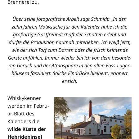
Bren­ne­rei zu.
Über sei­ne foto­gra­fi­sche Arbeit sagt Schmidt: „In den
zehn Jah­ren Motiv­su­che für den Kalen­der habe ich die
groß­ar­ti­ge Gast­freund­schaft der Schot­ten erlebt und
durf­te die Pro­duk­ti­on haut­nah mit­er­le­ben. Ich weiß jetzt,
wie der sich Torf zum Dar­ren oder die frisch kei­men­de
Gers­te anfüh­len. Immer wie­der bin ich von dem beson­de­
ren Geruch und der Atmo­sphä­re in den alten Fass-Lager­
häu­sern fas­zi­niert. Sol­che Ein­drü­cke blei­ben“, erin­nert
er sich.
Whis­ky­ke­n­ner
wer­den im Febru­
ar-Blatt des
Kalen­ders die
wil­de Küs­te der
Hebri­den­in­sel