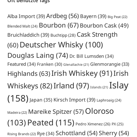
Oft benutzte Tags
Ardbeg
(56)
Alba Import
(39)
Bayern
(39)
Big Peat
(22)
Bourbon
(67)
Bourbon Cask
(49)
Blended Malt
(24)
Cask Strength
Bruichladdich
(39)
Buchtipp
(28)
Deutscher Whisky
(100)
(60)
Douglas Laing
(74)
Dr. Bill Lumsden
(34)
Featured
(34)
Glenmorangie
(33)
Franken
(30)
Glenallachie
(21)
Irish Whiskey
(91)
Irish
Highlands
(63)
Islay
Irland
(97)
Whiskeys
(82)
Islands
(21)
(158)
Japan
(35)
Kirsch Import
(39)
Laphroaig
(24)
Oloroso
Mareike Spitzer
(57)
Madeira
(22)
Peated
(115)
(103)
Pedro Ximenez
(26)
PX
(25)
Schottland
(54)
Sherry
(54)
Rye
(34)
Rising Brands
(22)