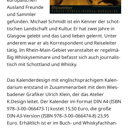
euro­päi­schen
Aus­land Freun­de
und Samm­ler
gefun­den. Micha­el Schmidt ist ein Ken­ner der schot­
ti­schen Land­schaft und Kul­tur. Er hat zwei Jah­re in
Glas­gow gelebt und das Land lie­ben gelernt. Unter
ande­rem war er als Kor­re­spon­dent und Rei­se­lei­ter
tätig. Im Rhein-Main-Gebiet ver­an­stal­tet er regel­mä­
ßig Whis­ky­se­mi­na­re und befasst sich auch jour­na­lis­
tisch mit Schott­land und Whisky.
Das Kalen­der­de­sign mit eng­lisch­spra­chi­gem Kalen­
da­ri­um ent­stand in Zusam­men­ar­beit mit dem Wies­
ba­de­ner Gra­fi­ker Ulrich Klein, der das Ate­lier
K.Design lei­tet. Der Kalen­der im For­mat DIN A4 (ISBN
978–3‑00–066473‑1) kos­tet 15,50 Euro, die gro­ße
DIN-A3-Ver­si­on (ISBN 978–3‑00–066474‑8) 23,95
Euro. Erhält­lich ist er im Buch- und Whis­ky­fach­han­