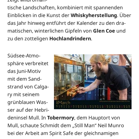
ti­sche Land­schaf­ten, kom­bi­niert mit span­nen­den
Ein­bli­cken in die Kunst der
Whis­ky­her­stel­lung
. Über
das Jahr hin­weg ent­führt der Kalen­der zu den dra­
ma­ti­schen, win­ter­li­chen Gip­feln von
Glen Coe
und
zu den zot­te­li­gen
Hoch­land­rin­dern
.
Süd­see-Atmo­
sphä­re ver­brei­tet
das Juni-Motiv
mit dem Sand­
strand von Cal­ga­
ry mit sei­nem
grün­blau­en Was­
ser auf der Hebri­
den­in­sel Mull. In
Tober­mory
, dem Haupt­ort von
Mull, schau­te Schmidt dem „Still Man“ Neil Mun­ro
bei der Arbeit am Spi­rit Safe der gleich­na­mi­gen