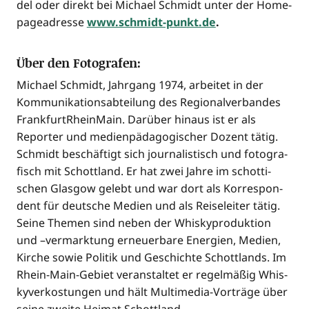
del oder direkt bei Micha­el Schmidt unter der Home­
page­adres­se
www.schmidt-punkt.de
.
Über den Fotografen:
Micha­el Schmidt, Jahr­gang 1974, arbei­tet in der
Kom­mu­ni­ka­ti­ons­ab­tei­lung des Regio­nal­ver­ban­des
Frank­furt­Rhein­Main. Dar­über hin­aus ist er als
Repor­ter und medi­en­päd­ago­gi­scher Dozent tätig.
Schmidt beschäf­tigt sich jour­na­lis­tisch und foto­gra­
fisch mit Schott­land. Er hat zwei Jah­re im schot­ti­
schen Glas­gow gelebt und war dort als Kor­re­spon­
dent für deut­sche Medi­en und als Rei­se­lei­ter tätig.
Sei­ne The­men sind neben der Whis­ky­pro­duk­ti­on
und –ver­mark­tung erneu­er­ba­re Ener­gien, Medi­en,
Kir­che sowie Poli­tik und Geschich­te Schott­lands. Im
Rhein-Main-Gebiet ver­an­stal­tet er regel­mä­ßig Whis­
ky­ver­kos­tun­gen und hält Mul­ti­me­dia-Vor­trä­ge über