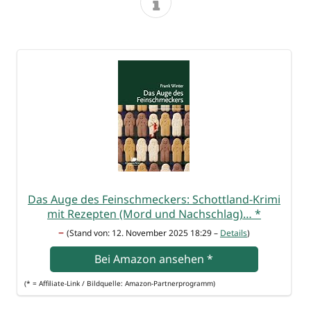
Das Auge des Fein­schme­ckers: Schott­land-Kri­mi
mit Rezep­ten (Mord und Nach­schlag)…
*
–
(Stand von: 12. Novem­ber 2025 18:29 –
Details
)
Bei Ama­zon anse­hen
*
(* = Affi­lia­te-Link / Bild­quel­le: Amazon-Partnerprogramm)