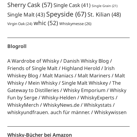
Sherry Cask
(57)
Single Cask
(41)
Single Grain
(21)
Speyside
(67)
St. Kilian
(48)
Single Malt
(43)
whic
(52)
Virgin Oak
(24)
Whiskymesse
(26)
Blogroll
A Wardrobe of Whisky
Danish Whisky Blog
Friends of Single Malt
Highland Herold
Irish
Whiskey Blog
Malt Maniacs
Malt Mariners
Malt
Whisky
Mein Whisky
Single Malt Whiskey
The
Gateway to Distilleries
Whisky Emporium
Whisky
Fun by Serge
Whisky-Helden
WhiskyExperts
WhiskyMerch
WhiskyNews.de
Whiskystats
whiskyundfrauen. auch für männer.
Whiskywissen
Whisky-Bücher bei Amazon