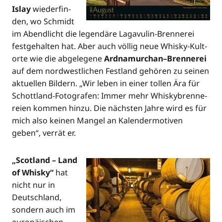
Islay
wie­der­fin­
den, wo Schmidt
im Abend­licht die legen­dä­re Lag­avu­lin-Bren­ne­rei
fest­ge­hal­ten hat. Aber auch völ­lig neue Whis­ky-Kult­
or­te wie die abge­le­ge­ne
Ardnamurchan–Brennerei
auf dem nord­west­li­chen Fest­land gehö­ren zu sei­nen
aktu­el­len Bil­dern. „Wir leben in einer tol­len Ära für
Schott­land-Foto­gra­fen: Immer mehr Whis­ky­bren­ne­
rei­en kom­men hin­zu. Die nächs­ten Jah­re wird es für
mich also kei­nen Man­gel an Kalen­der­mo­ti­ven
geben“, ver­rät er.
„Scot­land – Land
of Whis­ky“
hat
nicht nur in
Deutsch­land,
son­dern auch im