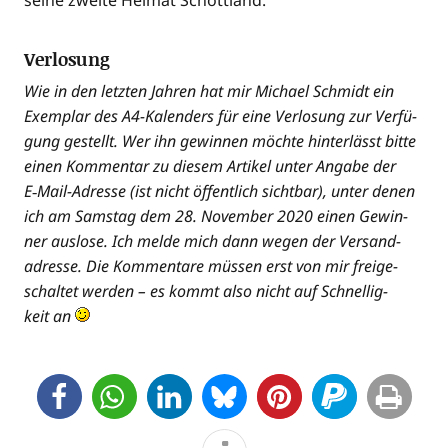
sei­ne zwei­te Hei­mat Schottland.
Verlosung
Wie in den letz­ten Jah­ren hat mir Micha­el Schmidt ein
Exem­plar des A4-Kalen­ders für eine Ver­lo­sung zur Ver­fü­
gung gestellt. Wer ihn gewin­nen möch­te hin­ter­lässt bit­te
einen Kom­men­tar zu die­sem Arti­kel unter Anga­be der
E‑Mail-Adres­se (ist nicht öffent­lich sicht­bar), unter denen
ich am Sams­tag dem 28. Novem­ber 2020 einen Gewin­
ner aus­lo­se. Ich mel­de mich dann wegen der Ver­sand­
adres­se. Die Kom­men­ta­re müs­sen erst von mir frei­ge­
schal­tet wer­den – es kommt also nicht auf Schnel­lig­
keit an