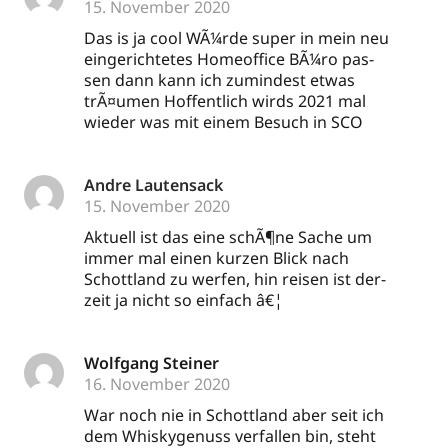
15. November 2020
Das is ja cool WÃ¼r­de super in mein neu
ein­ge­rich­te­tes Home­of­fice BÃ¼­ro pas­
sen dann kann ich zumin­dest etwas
trÃ¤umen Hof­fent­lich wirds 2021 mal
wie­der was mit einem Besuch in SCO
Andre Lautensack
15. November 2020
Aktu­ell ist das eine schÃ¶ne Sache um
immer mal einen kur­zen Blick nach
Schott­land zu wer­fen, hin rei­sen ist der­
zeit ja nicht so ein­fach â€¦
Wolfgang Steiner
16. November 2020
War noch nie in Schott­land aber seit ich
dem Whis­ky­ge­nuss ver­fal­len bin, steht