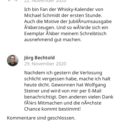
22. November 2020
Ich bin Fan der Whis­ky-Kalen­der von
Micha­el Schmidt der ers­ten Stun­de.
Auch die Moti­ve der JubilÃ¤umsausgabe
Ã¼ber­zeu­gen. Und so wÃ¼r­de sich ein
Exem­plar Ã¼ber mei­nem Schreib­tisch
aus­neh­mend gut machen.
Jörg Bechtold
29. November 2020
Nach­dem ich ges­tern die Ver­lo­sung
schlicht ver­ges­sen habe, mache ich halt
heu­te dicht. Gewon­nen hat Wolf­gang
Stei­ner und wird von mir per E‑Mail
benach­rich­tigt. Den ande­ren vie­len Dank
fÃ¼rs Mit­ma­chen und die nÃ¤chste
Chan­ce kommt bestimmt!
Kommentare sind geschlossen.