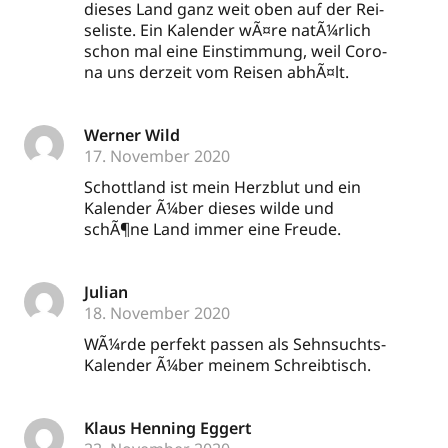
die­ses Land ganz weit oben auf der Rei­
se­lis­te. Ein Kalen­der wÃ¤re natÃ¼r­lich
schon mal eine Ein­stim­mung, weil Coro­
na uns der­zeit vom Rei­sen abhÃ¤lt.
Werner Wild
17. November 2020
Schott­land ist mein Herz­blut und ein
Kalen­der Ã¼ber die­ses wil­de und
schÃ¶ne Land immer eine Freude.
Julian
18. November 2020
WÃ¼r­de per­fekt pas­sen als Sehn­suchts-
Kalen­der Ã¼ber mei­nem Schreibtisch.
Klaus Henning Eggert