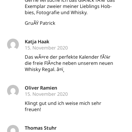
Ger­ne ver­su­che ich das GlÃ¼ck fÃ¼r das
Exem­plar zwei­er mei­ner Lieb­lings Hob­
bies, Foto­gra­fie und Whisky.
GruÃŸ Patrick
Katja Haak
15. November 2020
Das wÃ¤re der per­fek­te Kalen­der fÃ¼r
die freie FlÃ¤che neben unse­rem neu­en
Whis­ky Regal. â¤ï¸
Oliver Ramien
15. November 2020
Klingt gut und ich wei­se mich sehr
freuen!
Thomas Stuhr