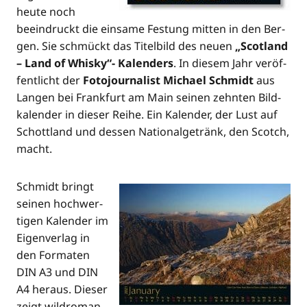
heu­te noch
beein­druckt die ein­sa­me Fes­tung mit­ten in den Ber­
gen. Sie schmückt das Titel­bild des neu­en
„Scot­land
– Land of Whis­ky“- Kalen­ders
. In die­sem Jahr ver­öf­
fent­licht der
Foto­jour­na­list Micha­el Schmidt
aus
Lan­gen bei Frank­furt am Main sei­nen zehn­ten Bild­
ka­len­der in die­ser Rei­he. Ein Kalen­der, der Lust auf
Schott­land und des­sen Natio­nal­ge­tränk, den Scotch,
macht.
Schmidt bringt
sei­nen hoch­wer­
ti­gen Kalen­der im
Eigen­ver­lag in
den For­ma­ten
DIN A3 und DIN
A4 her­aus. Die­ser
zeigt wild­ro­man­