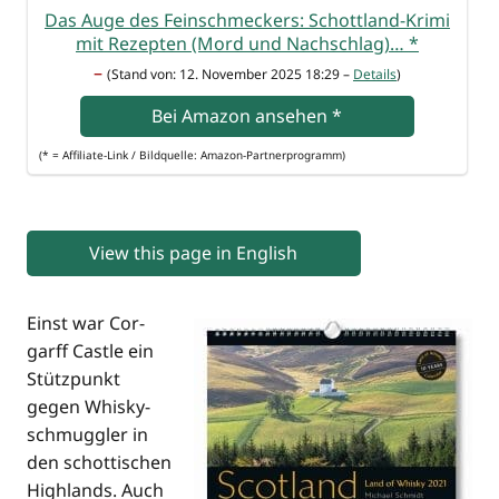
Das Auge des Fein­schme­ckers: Schott­land-Kri­mi
mit Rezep­ten (Mord und Nach­schlag)…
*
–
(Stand von: 12. Novem­ber 2025 18:29 –
Details
)
Bei Ama­zon anse­hen
*
(* = Affi­lia­te-Link / Bild­quel­le: Amazon-Partnerprogramm)
View this page in English
Einst war Cor­
garff Cast­le ein
Stütz­punkt
gegen Whis­ky­
schmugg­ler in
den schot­ti­schen
High­lands. Auch