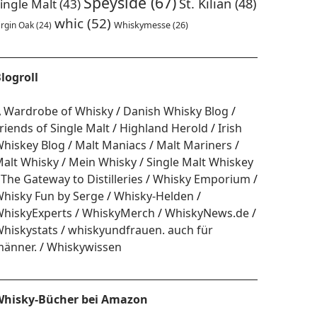
Speyside
(67)
St. Kilian
(48)
ingle Malt
(43)
whic
(52)
irgin Oak
(24)
Whiskymesse
(26)
logroll
 Wardrobe of Whisky
Danish Whisky Blog
riends of Single Malt
Highland Herold
Irish
hiskey Blog
Malt Maniacs
Malt Mariners
alt Whisky
Mein Whisky
Single Malt Whiskey
The Gateway to Distilleries
Whisky Emporium
hisky Fun by Serge
Whisky-Helden
hiskyExperts
WhiskyMerch
WhiskyNews.de
hiskystats
whiskyundfrauen. auch für
änner.
Whiskywissen
hisky-Bücher bei Amazon