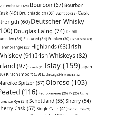
Bourbon
(67)
Bourbon
Blended Malt
(24)
2)
Cask
Cask
(49)
Bruichladdich
(39)
Buchtipp
(28)
Deutscher Whisky
Strength
(60)
(100)
Douglas Laing
(74)
Dr. Bill
umsden
(34)
Featured
(34)
Franken
(30)
Glenallachie
(21)
Irish
Highlands
(63)
lenmorangie
(33)
Whiskey
(91)
Irish Whiskeys
(82)
Islay
(159)
Irland
(97)
Japan
Islands
(21)
36)
Kirsch Import
(39)
Laphroaig
(24)
Madeira
(22)
Oloroso
(103)
Mareike Spitzer
(57)
Peated
(116)
Pedro Ximenez
(26)
PX
(25)
Rising
Schottland
(55)
Sherry
(54)
Rye
(34)
rands
(22)
Sherry Cask
(57)
Single Cask
(41)
Single Grain
(21)