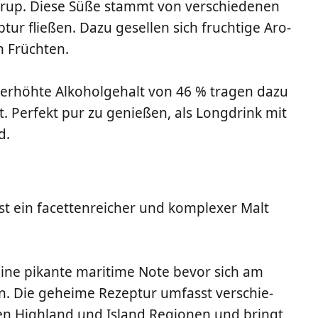
irup. Die­se Süße stammt von ver­schie­de­nen
tur flie­ßen. Dazu gesel­len sich fruch­ti­ge Aro­
n Früchten.
r erhöh­te Alko­hol­ge­halt von 46 % tra­gen dazu
t. Per­fekt pur zu genie­ßen, als Long­drink mit
d.
t ein facet­ten­rei­cher und kom­ple­xer Malt
ine pikan­te mari­ti­me Note bevor sich am
en. Die gehei­me Rezep­tur umfasst ver­schie­
­chen High­land und Island Regio­nen und bringt