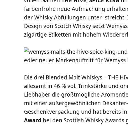
vol­len Namen
THE HIVE, SPICE KING
u
far­ben­fro­he neue Auf­ma­chung erhal­ten
der Whis­ky Abfül­lun­gen unter- streicht
Design von Scotch Whis­ky setzt Wemyss Ma
zig­ar­ti­ge Eti­ket­ten mit hohem Wieder
Die drei Blen­ded Malt Whis­kys – THE 
alle­samt in 46 % vol. Trink­stär­ke und oh
Lieb­ha­ber die größt­mög­li­che Aro­m­en­ti
mit einer außer­ge­wöhn­li­chen Dekan­ter-
Geschenk­ver­pa­ckung und hat bereits i
Award
bei den Scot­tish Whis­ky Awards