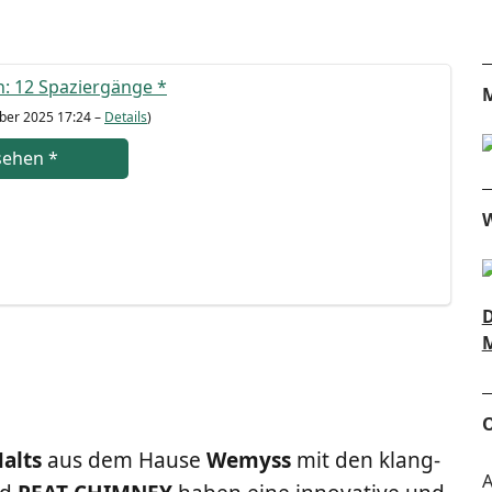
: 12 Spa­zier­gän­ge
*
M
­ber 2025 17:24 –
Details
)
se­hen
*
W
D
M
O
alts
aus dem Hau­se
Wemyss
mit den klang­
A