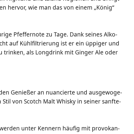
o­ten her­vor, wie man das von einem „König“
ri­ge Pfef­fer­no­te zu Tage. Dank sei­nes Alko­
ht auf Kühl­fil­trie­rung ist er ein üppi­ger und
zu trin­ken, als Long­drink mit Gin­ger Ale oder
 den Genie­ßer an nuan­cier­te und aus­ge­wo­ge­
 Stil von Scotch Malt Whis­ky in sei­ner sanf­te­
 wer­den unter Ken­nern häu­fig mit pro­vo­kan­