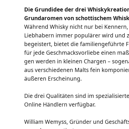
Die Grund­idee der drei Whis­ky­krea­tio
Grund­a­ro­men von schot­ti­schem Whis­
Wäh­rend Whis­ky nicht nur bei Ken­nern, 
Lieb­ha­bern immer popu­lä­rer wird und 
begeis­tert, bie­tet die fami­li­en­ge­führ­
für jede Geschmacks­vor­lie­be einen maß­g
gen wer­den in klei­nen Char­gen – soge­n
aus ver­schie­de­nen Malts fein kom­po­nie
äuße­ren Erscheinung.
Die drei Qua­li­tä­ten sind im spe­zia­li­sie
Online Händ­lern verfügbar.
Wil­liam Wemyss, Grün­der und Geschäfts­fü