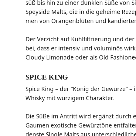
süß bis hin zu einer dunk­len Süße von S
Spey­si­de Malts, die in die gehei­me Rezep­
men von Oran­gen­blü­ten und kan­dier­te
Der Ver­zicht auf Kühl­fil­trie­rung und de
bei, dass er inten­siv und volu­mi­nös wirk
Clou­dy Limo­na­de oder als Old Fashione
SPICE KING
Spi­ce King – der “König der Gewür­ze” – is
Whis­ky mit wür­zi­gem Charakter.
Die Süße im Antritt wird ergänzt durch e
Gau­men exo­ti­sche Gewürz­tö­ne ent­fal­t
dens­te Sin­gle Malts aus unter­schied­li