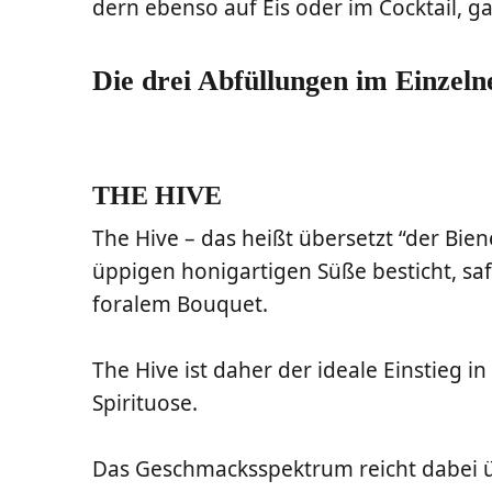
dern eben­so auf Eis oder im Cock­tail, 
Die drei Abfüllungen im Einzeln
THE HIVE
The Hive – das heißt über­setzt “der Bie­ne
üppi­gen honig­ar­ti­gen Süße besticht, sa
fora­lem Bouquet.
The Hive ist daher der idea­le Ein­stieg i
Spirituose.
Das Geschmacks­spek­trum reicht dabei ü