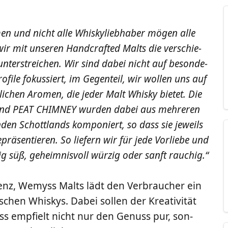
o­men und nicht alle Whis­ky­lieb­ha­ber mögen alle
r mit unse­ren Hand­craf­ted Malts die ver­schie­
nter­strei­chen. Wir sind dabei nicht auf beson­de­
o­fi­le fokus­siert, im Gegen­teil, wir wol­len uns auf
­li­chen Aro­men, die jeder Malt Whis­ky bie­tet. Die
 und PEAT CHIMNEY wur­den dabei aus meh­re­ren
­den Schott­lands kom­po­niert, so dass sie jeweils
prä­sen­tie­ren. So lie­fern wir für jede Vor­lie­be und
ppig süß, geheim­nis­voll wür­zig oder sanft rauchig.“
renz, Wemyss Malts lädt den Ver­brau­cher ein
chen Whis­kys. Dabei sol­len der Krea­ti­vi­tät
s emp­fielt nicht nur den Genuss pur, son­