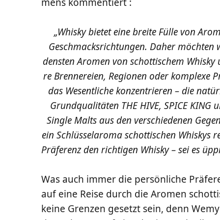
mens kommentiert :
„Whis­ky bie­tet eine brei­te Fül­le von Ar
Geschmacks­rich­tun­gen. Daher möch­ten wi
dens­ten Aro­men von schot­ti­schem Whis­ky u
re Bren­ne­rei­en, Regio­nen oder kom­ple­xe Pr
das Wesent­li­che kon­zen­trie­ren – die natür
Grund­qua­li­tä­ten THE HIVE, SPICE KING
Sin­gle Malts aus den ver­schie­de­nen Gegen
ein Schlüs­sel­aro­ma schot­ti­schen Whis­kys re
Prä­fe­renz den rich­ti­gen Whis­ky – sei es ü
Was auch immer die per­sön­li­che Prä­fe­
auf eine Rei­se durch die Aro­men schot­ti­s
kei­ne Gren­zen gesetzt sein, denn Wemys