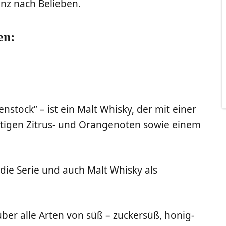
ganz nach Belieben.
en:
n­stock” – ist ein Malt Whis­ky, der mit einer
f­ti­gen Zitrus- und Oran­ge­no­ten sowie einem
n die Serie und auch Malt Whis­ky als
ber alle Arten von süß – zucker­süß, honig­