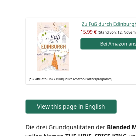
Zu Fuß durch Edin­burgh
15,99 €
(Stand von: 12. Novem
Bei Ama­zon an
(* = Affi­lia­te-Link / Bild­quel­le: Amazon-Partnerprogramm)
View this page in English
Die drei Grund­qua­li­tä­ten der
Blen­ded M