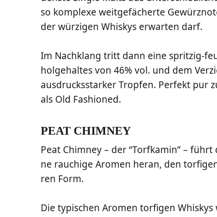
so kom­ple­xe weit­ge­fä­cher­te Gewürz­n
der wür­zi­gen Whis­kys erwar­ten darf.
Im Nach­klang tritt dann eine sprit­zig-feu­
hol­ge­hal­tes von 46% vol. und dem Ver­zic
aus­drucks­star­ker Trop­fen. Per­fekt pur 
als Old Fashioned.
PEAT CHIMNEY
Peat Chim­ney – der “Torf­ka­min” – führt
ne rau­chi­ge Aro­men her­an, den tor­fi­gen
ren Form.
Die typi­schen Aro­men tor­fi­gen Whis­kys