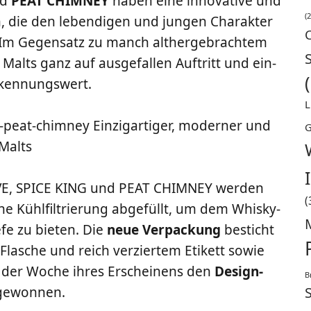
nd
PEAT CHIMNEY
haben eine inno­va­ti­ve und
(2
, die den leben­di­gen und jun­gen Cha­rak­ter
. Im Gegen­satz zu manch alt­her­ge­brach­tem
lts ganz auf aus­ge­fal­len Auf­tritt und ein­
erkennungswert.
L
G
HIVE, SPICE KING und PEAT CHIMNEY wer­den
(
ne Kühl­fil­trie­rung abge­füllt, um dem Whis­ky-
e­fe zu bie­ten. Die
neue Ver­pa­ckung
besticht
Fla­sche und reich ver­zier­tem Eti­kett sowie
n der Woche ihres Erschei­nens den
Design-
B
 gewonnen.