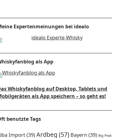
eine Expertenmeinungen bei idealo
hiskyfanblog als App
as Whiskyfanblog auf Desktop, Tablets und
obilgeräten als App speichern – so geht es!
ft benutzte Tags
Ardbeg
(57)
lba Import
(39)
Bayern
(39)
Big Peat