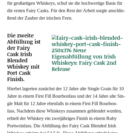
für groß­ar­ti­gen Whis­keys, schuf sie die hoch­wer­ti­ge Basis für
die ers­ten Fairy Casks. Für den Rest der Arbeit sorg­te anschlie­
ßend der Zau­ber der iri­schen Feen.
Die zweite
Abfüllung ist
der Fairy
Cask Irish
Blended
Whiskey mit
Port Cask
Finish.
Hier­bei lager­ten zunächst der 12 Jah­re alte Sin­gle Grain für 10
Jah­re in einem First Fill Bour­bon­fass und der 14 Jah­re alte Sin­
gle Malt für 12 Jah­re eben­falls in einem First Fill Bour­bon­
fass. Nach­dem die­se Whis­keys zusam­men geblen­det wur­den,
erhielt der Whis­key ein zwei­jäh­ri­ges Finish in einem Ruby
Port­wein­fass. Die Abfül­lung des Fairy Cask Blen­ded Irish