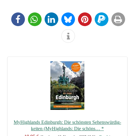
MyHigh­lands Edin­burgh: Die schöns­ten Sehens­wür­dig­
kei­ten (MyHigh­lands: Die schöns…
*