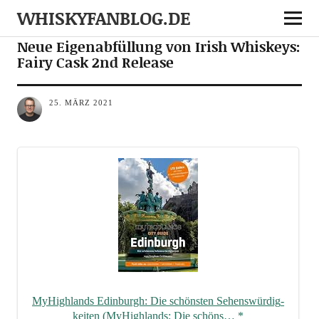
WHISKYFANBLOG.DE
NEWS
NOTES
Neue Eigenabfüllung von Irish Whiskeys:
Fairy Cask 2nd Release
25. MÄRZ 2021
MyHigh­lands Edin­burgh: Die schöns­ten Sehens­wür­dig­
kei­ten (MyHigh­lands: Die schöns…
*