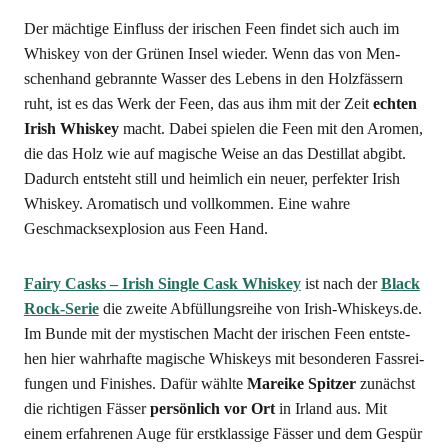
Der mäch­ti­ge Ein­fluss der iri­schen Feen fin­det sich auch im
Whis­key von der Grü­nen Insel wie­der. Wenn das von Men­
schen­hand gebrann­te Was­ser des Lebens in den Holz­fäs­sern
ruht, ist es das Werk der Feen, das aus ihm mit der Zeit
ech­ten
Irish Whis­key
macht. Dabei spie­len die Feen mit den Aro­men,
die das Holz wie auf magi­sche Wei­se an das Destil­lat abgibt.
Dadurch ent­steht still und heim­lich ein neu­er, per­fek­ter Irish
Whis­key. Aro­ma­tisch und voll­kom­men. Eine wah­re
Geschmacks­explo­si­on aus Feen Hand.
Fairy Casks – Irish Sin­gle Cask Whis­key
ist nach der
Black
Rock-Serie
die zwei­te Abfül­lungs­rei­he von Irish-Whiskeys.de.
Im Bun­de mit der mys­ti­schen Macht der iri­schen Feen ent­ste­
hen hier wahr­haf­te magi­sche Whis­keys mit beson­de­ren Fass­rei­
fun­gen und Finis­hes. Dafür wähl­te
Marei­ke Spit­zer
zunächst
die rich­ti­gen Fäs­ser
per­sön­lich vor Ort
in Irland aus. Mit
einem erfah­re­nen Auge für erst­klas­si­ge Fäs­ser und dem Gespür