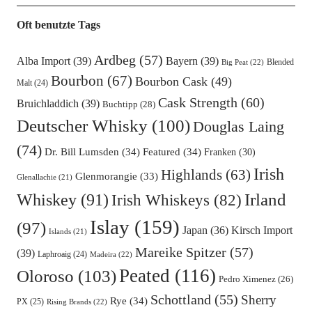
Oft benutzte Tags
Ardbeg
(57)
Alba Import
(39)
Bayern
(39)
Blended
Big Peat
(22)
Bourbon
(67)
Bourbon Cask
(49)
Malt
(24)
Cask Strength
(60)
Bruichladdich
(39)
Buchtipp
(28)
Deutscher Whisky
(100)
Douglas Laing
(74)
Dr. Bill Lumsden
(34)
Featured
(34)
Franken
(30)
Irish
Highlands
(63)
Glenmorangie
(33)
Glenallachie
(21)
Irland
Whiskey
(91)
Irish Whiskeys
(82)
Islay
(159)
(97)
Kirsch Import
Japan
(36)
Islands
(21)
Mareike Spitzer
(57)
(39)
Laphroaig
(24)
Madeira
(22)
Peated
(116)
Oloroso
(103)
Pedro Ximenez
(26)
Schottland
(55)
Sherry
Rye
(34)
PX
(25)
Rising Brands
(22)