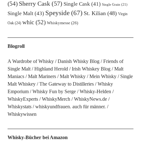
Sherry Cask
(57)
(54)
Single Cask
(41)
Single Grain
(21)
Speyside
(67)
St. Kilian
(48)
Single Malt
(43)
Virgin
whic
(52)
Oak
(24)
Whiskymesse
(26)
Blogroll
A Wardrobe of Whisky
Danish Whisky Blog
Friends of
Single Malt
Highland Herold
Irish Whiskey Blog
Malt
Maniacs
Malt Mariners
Malt Whisky
Mein Whisky
Single
Malt Whiskey
The Gateway to Distilleries
Whisky
Emporium
Whisky Fun by Serge
Whisky-Helden
WhiskyExperts
WhiskyMerch
WhiskyNews.de
Whiskystats
whiskyundfrauen. auch für männer.
Whiskywissen
Whisky-Bücher bei Amazon