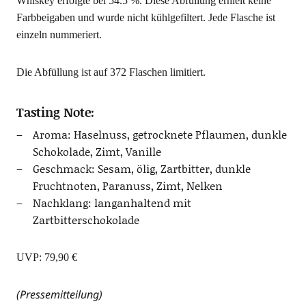
Whis­key erfolg­te bei 54.5 %. Die­se Abfül­lung erhielt kei­ne
Farb­bei­ga­ben und wur­de nicht kühl­ge­fil­tert. Jede Fla­sche ist
ein­zeln nummeriert.
Die Abfül­lung ist auf 372 Fla­schen limitiert.
Tasting Note:
Aro­ma: Hasel­nuss, getrock­ne­te Pflau­men, dunk­le
Scho­ko­la­de, Zimt, Vanille
Geschmack: Sesam, ölig, Zart­bit­ter, dunk­le
Frucht­no­ten, Para­nuss, Zimt, Nelken
Nach­klang: lang­an­hal­tend mit
Zartbitterschokolade
UVP: 79,90 €
(Pres­se­mit­tei­lung)