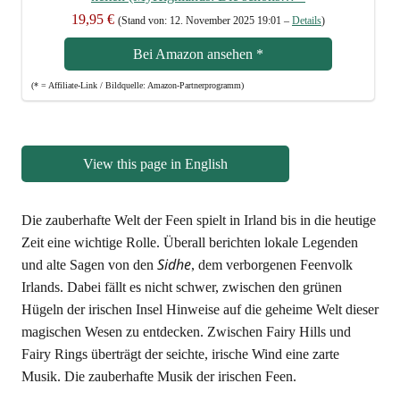
19,95 €
(Stand von: 12. Novem­ber 2025 19:01 –
Details
)
Bei Ama­zon anse­hen
*
(* = Affi­lia­te-Link / Bild­quel­le: Amazon-Partnerprogramm)
View this page in English
Die zau­ber­haf­te Welt der Feen spielt in Irland bis in die heu­ti­ge
Zeit eine wich­ti­ge Rol­le. Über­all berich­ten loka­le Legen­den
Sid­he
und alte Sagen von den
, dem ver­bor­ge­nen Feen­volk
Irlands. Dabei fällt es nicht schwer, zwi­schen den grü­nen
Hügeln der iri­schen Insel Hin­wei­se auf die gehei­me Welt die­ser
magi­schen Wesen zu ent­de­cken. Zwi­schen Fairy Hills und
Fairy Rings über­trägt der seich­te, iri­sche Wind eine zar­te
Musik. Die zau­ber­haf­te Musik der iri­schen Feen.