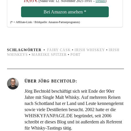
19,95 €
(Stand von: 12. Novem­ber 2025 19:01 –
Details
)
Bei Ama­zon anse­hen
*
(* = Affi­lia­te-Link / Bild­quel­le: Amazon-Partnerprogramm)
SCHLAGWÖRTER
FAIRY CASK
•
IRISH WHISKEY
•
IRISH
WHISKEYS
•
MAREIKE SPITZER
•
PORT
ÜBER
JÖRG BECHTOLD
Jörg Bechtold beschäftigt sich seit Ende der 90er
Jahre mit Single Malt Whisky. Auf mehreren Reisen
nach Schottland hat er Land und Leute kennengelernt
sowie viele Destillerien besucht. 2002 hatte er die
WHISKYFANPAGE.DE begründet, seit 2006
schreibt er dieses Blog und ist außerdem als Referent
für Whisky-Tastings tätig.