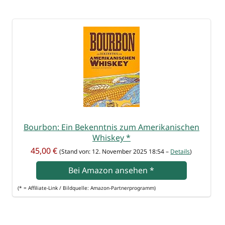
Bour­bon: Ein Bekennt­nis zum Ame­ri­ka­ni­schen
Whis­key
*
45,00 €
(Stand von: 12. Novem­ber 2025 18:54 –
Details
)
Bei Ama­zon anse­hen
*
(* = Affi­lia­te-Link / Bild­quel­le: Amazon-Partnerprogramm)