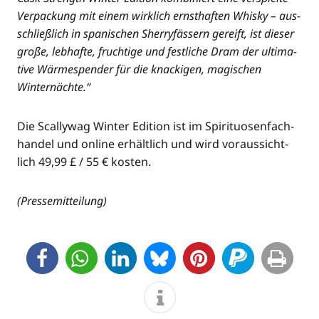
Ver­pa­ckung mit einem wirk­lich ernst­haf­ten Whis­ky – aus­
schließ­lich in spa­ni­schen Sher­ry­fäs­sern gereift, ist die­ser
gro­ße, leb­haf­te, fruch­ti­ge und fest­li­che Dram der ulti­ma­
ti­ve Wär­me­spen­der für die kna­cki­gen, magi­schen
Winternächte.“
Die Scal­ly­wag Win­ter Edi­ti­on ist im Spi­ri­tuo­sen­fach­
han­del und online erhält­lich und wird vor­aus­sicht­
lich 49,99 £ / 55 € kosten.
(Pres­se­mit­tei­lung)