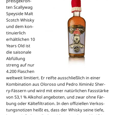
preis­ge­krön­
ten Scal­ly­wag
Spey­si­de Malt
Scotch Whis­ky
und dem kon­
ti­nu­ier­lich
erhält­li­chen 10
Years Old ist
die sai­so­na­le
Abfül­lung
streng auf nur
4.200 Fla­schen
welt­weit limi­tiert. Er reif­te aus­schließ­lich in einer
Kom­bi­na­ti­on aus Olo­ro­so und Pedro Ximi­néz Sher­
ry-Fäs­sern und wird mit einer natür­li­chen Fass­stär­ke
von 53,1 % Alko­hol ange­bo­ten, und zwar ohne Fär­
bung oder Käl­te­fil­tra­ti­on. In den offi­zi­el­len Ver­kos­
tungs­no­ti­zen heißt es, dass der Whis­ky sei­ne tie­fe,