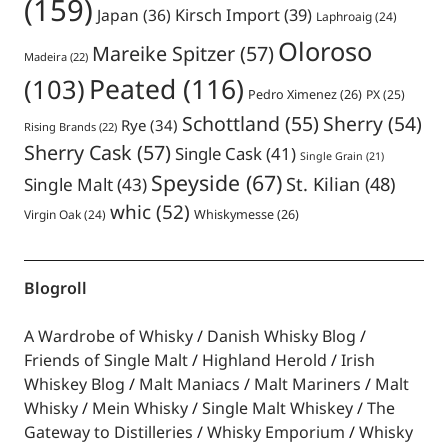
(159)
Japan
(36)
Kirsch Import
(39)
Laphroaig
(24)
Oloroso
Mareike Spitzer
(57)
Madeira
(22)
Peated
(116)
(103)
Pedro Ximenez
(26)
PX
(25)
Schottland
(55)
Sherry
(54)
Rye
(34)
Rising Brands
(22)
Sherry Cask
(57)
Single Cask
(41)
Single Grain
(21)
Speyside
(67)
St. Kilian
(48)
Single Malt
(43)
whic
(52)
Virgin Oak
(24)
Whiskymesse
(26)
Blogroll
A Wardrobe of Whisky
Danish Whisky Blog
Friends of Single Malt
Highland Herold
Irish
Whiskey Blog
Malt Maniacs
Malt Mariners
Malt
Whisky
Mein Whisky
Single Malt Whiskey
The
Gateway to Distilleries
Whisky Emporium
Whisky