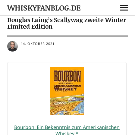
WHISKYFANBLOG.DE
NEWS
Douglas Laing’s Scallywag zweite Winter
Limited Edition
14. OKTOBER 2021
Bour­bon: Ein Bekennt­nis zum Ame­ri­ka­ni­schen
Whis­key
*