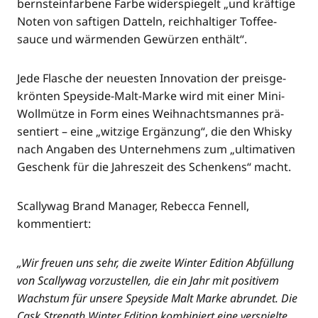
bern­stein­far­be­ne Far­be wider­spie­gelt „und kräf­ti­ge
Noten von saf­ti­gen Dat­teln, reich­hal­ti­ger Tof­fee­
sauce und wär­men­den Gewür­zen enthält“.
Jede Fla­sche der neu­es­ten Inno­va­ti­on der preis­ge­
krön­ten Spey­si­de-Malt-Mar­ke wird mit einer Mini-
Woll­müt­ze in Form eines Weih­nachts­man­nes prä­
sen­tiert – eine „wit­zi­ge Ergän­zung“, die den Whis­ky
nach Anga­ben des Unter­neh­mens zum „ulti­ma­ti­ven
Geschenk für die Jah­res­zeit des Schen­kens“ macht.
Scal­ly­wag Brand Mana­ger, Rebec­ca Fen­nell,
kommentiert:
„Wir freu­en uns sehr, die zwei­te Win­ter Edi­ti­on Abfül­lung
von Scal­ly­wag vor­zu­stel­len, die ein Jahr mit posi­ti­vem
Wachs­tum für unse­re Spey­si­de Malt Mar­ke abrun­det. Die
Cask Strength Win­ter Edi­ti­on kom­bi­niert eine ver­spiel­te