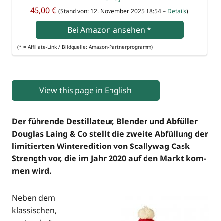
45,00 €
(Stand von: 12. Novem­ber 2025 18:54 –
Details
)
Bei Ama­zon anse­hen
*
(* = Affi­lia­te-Link / Bild­quel­le: Amazon-Partnerprogramm)
View this page in English
Der füh­ren­de Destil­la­teur, Blen­der und Abfül­ler
Dou­glas Laing & Co stellt die zwei­te Abfül­lung der
limi­tier­ten Win­ter­edi­ti­on von Scal­ly­wag Cask
Strength vor, die im Jahr 2020 auf den Markt kom­
men wird.
Neben dem
klas­si­schen,