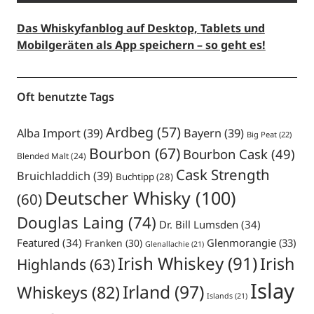
Das Whiskyfanblog auf Desktop, Tablets und
Mobilgeräten als App speichern – so geht es!
Oft benutzte Tags
Ardbeg
(57)
Alba Import
(39)
Bayern
(39)
Big Peat
(22)
Bourbon
(67)
Bourbon Cask
(49)
Blended Malt
(24)
Cask Strength
Bruichladdich
(39)
Buchtipp
(28)
Deutscher Whisky
(100)
(60)
Douglas Laing
(74)
Dr. Bill Lumsden
(34)
Featured
(34)
Glenmorangie
(33)
Franken
(30)
Glenallachie
(21)
Irish Whiskey
(91)
Irish
Highlands
(63)
Islay
Irland
(97)
Whiskeys
(82)
Islands
(21)