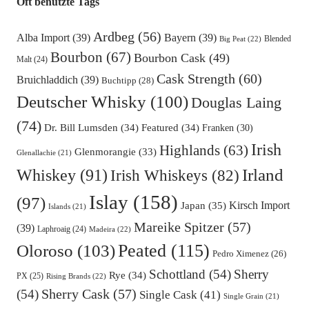
Oft benutzte Tags
Ardbeg
(56)
Alba Import
(39)
Bayern
(39)
Blended
Big Peat
(22)
Bourbon
(67)
Bourbon Cask
(49)
Malt
(24)
Cask Strength
(60)
Bruichladdich
(39)
Buchtipp
(28)
Deutscher Whisky
(100)
Douglas Laing
(74)
Dr. Bill Lumsden
(34)
Featured
(34)
Franken
(30)
Irish
Highlands
(63)
Glenmorangie
(33)
Glenallachie
(21)
Irland
Whiskey
(91)
Irish Whiskeys
(82)
Islay
(158)
(97)
Kirsch Import
Japan
(35)
Islands
(21)
Mareike Spitzer
(57)
(39)
Laphroaig
(24)
Madeira
(22)
Oloroso
(103)
Peated
(115)
Pedro Ximenez
(26)
Schottland
(54)
Sherry
Rye
(34)
PX
(25)
Rising Brands
(22)
Sherry Cask
(57)
(54)
Single Cask
(41)
Single Grain
(21)