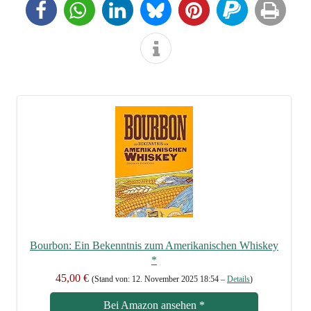
Bour­bon: Ein Bekennt­nis zum Ame­ri­ka­ni­schen Whis­key
*
45,00 €
(Stand von: 12. Novem­ber 2025 18:54 –
Details
)
Bei Ama­zon anse­hen
*