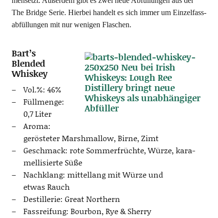
men­setzt. Außer­dem gibt es zwei neue Abfül­lun­gen aus der
The Bridge Serie. Hier­bei han­delt es sich immer um Ein­zel­fass­
ab­fül­lun­gen mit nur weni­gen Flaschen.
Bart’s
Blended
Whiskey
Vol.%: 46%
Füll­men­ge:
0,7 Liter
Aro­ma:
gerös­te­ter Marsh­mal­low, Bir­ne, Zimt
Geschmack: rote Som­mer­früch­te, Wür­ze, kara­
mel­li­sier­te Süße
Nach­klang: mit­tel­lang mit Wür­ze und
etwas Rauch
Destil­le­rie: Gre­at Northern
Fass­rei­fung: Bour­bon, Rye & Sherry