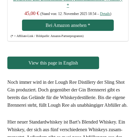
*
45,00 €
(Stand von: 12. Novem­ber 2025 18:54 –
Details
)
Bei Ama­zon anse­hen
*
(* = Affi­lia­te-Link / Bild­quel­le: Amazon-Partnerprogramm)
View this page in English
Noch immer wird in der Lough Ree Distil­lery der Sling Shot
Gin pro­du­ziert. Doch gegen­über der Gin Bren­ne­rei gibt es
bereits das Gelän­de für die Whis­key­de­stil­le­rie. Bis die eige­ne
Bren­ne­rei steht, füllt Lough Ree als unab­hän­gi­ger Abfül­ler ab.
Hier neu­er Stan­dard­whis­key ist Bart’s Blen­ded Whis­key. Ein
Whis­key, der sich aus fünf ver­schie­de­nen Whis­keys zusam­