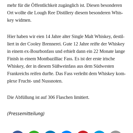
mehr für die Öffent­lich­keit zugäng­lich ist. Die­sen beson­de­ren
Ort woll­te die Lough Ree Distil­lery die­sem beson­de­ren Whis­
key widmen.
Hier haben wir eien 14 Jah­re alter Sin­gle Malt Whis­key, destil­
liert in der Coo­ley Bren­ne­rei. Gute 12 Jah­re reif­te der Whis­key
in einem ex-Bour­bon­fass und erhielt dann ein 22 Mona­te lan­ge
Finish in einem Mont­ba­zil­li­ac Fass. Es ist der ers­te iri­sche
Whis­key, der in die­sem Süß­wein­fass aus dem Süd­wes­ten
Frank­reichs rei­fen durf­te. Das Fass ver­leiht dem Whis­key kom­
ple­xe Frucht- und Nussnoten.
Die Abfül­lung ist auf 306 Fla­schen limitiert.
(Pres­se­mit­tei­lung)