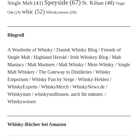
Speyside
(67)
St. Kilian
(48)
Single Malt
(43)
Virgin
whic
(52)
Oak
(24)
Whiskymesse
(26)
Blogroll
A Wardrobe of Whisky
Danish Whisky Blog
Friends of
Single Malt
Highland Herold
Irish Whiskey Blog
Malt
Maniacs
Malt Mariners
Malt Whisky
Mein Whisky
Single
Malt Whiskey
The Gateway to Distilleries
Whisky
Emporium
Whisky Fun by Serge
Whisky-Helden
WhiskyExperts
WhiskyMerch
WhiskyNews.de
Whiskystats
whiskyundfrauen. auch für männer.
Whiskywissen
Whisky-Bücher bei Amazon