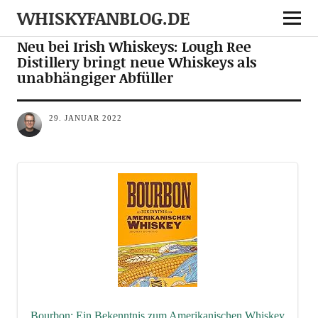
WHISKYFANBLOG.DE
NEWS
NOTES
Neu bei Irish Whiskeys: Lough Ree
Distillery bringt neue Whiskeys als
unabhängiger Abfüller
29. JANUAR 2022
Bour­bon: Ein Bekennt­nis zum Ame­ri­ka­ni­schen Whis­key