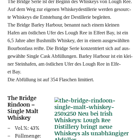
The Bridge Serie ist der Beginn des Whis­keys von Lough Ree.
Auf dem Weg zur eige­nen Whis­key­de­stil­le­rie wer­den ges­ourc­
te Whis­keys die Ent­ste­hung der Destil­le­rie begleiten.
The Bridge Bar­ley Har­bour, benannt nach einem klei­nen
Hafen am öst­li­chen Ufer des Lough Ree in Elfe­et Bay, ist ein
6,5 Jah­re alter Bush­mills Whis­key, der in einem aus­ge­wähl­ten
Bour­bon­fass reif­te. Die Bridge Serie kon­zen­triert sich auf aus­
ge­wähl­te Sin­gle Cask Abfül­lun­gen. Bar­ley Har­bour ist ein klei­
ner Stein­ha­fen, am öst­li­chen Ufer des Lough Ree in Elfe­
et Bay.
Die Abfül­lung ist auf 354 Fla­schen limitiert.
The Bridge
Rindoon –
Single Malt
Whiskey
Vol.%: 43%
Füll­men­ge: