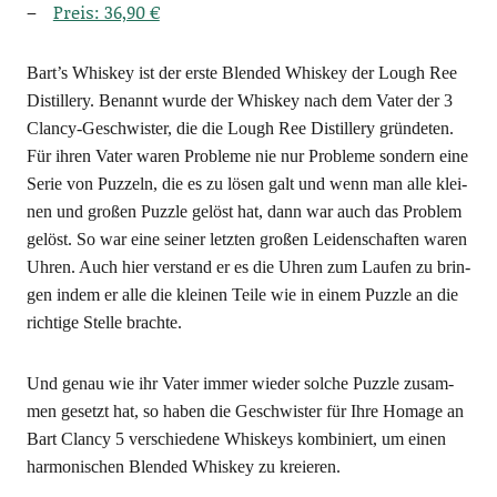
Preis: 36,90 €
Bart’s Whis­key ist der ers­te Blen­ded Whis­key der Lough Ree
Distil­lery. Benannt wur­de der Whis­key nach dem Vater der 3
Clan­cy-Geschwis­ter, die die Lough Ree Distil­lery grün­de­ten.
Für ihren Vater waren Pro­ble­me nie nur Pro­ble­me son­dern eine
Serie von Puz­zeln, die es zu lösen galt und wenn man alle klei­
nen und gro­ßen Puz­zle gelöst hat, dann war auch das Pro­blem
gelöst. So war eine sei­ner letz­ten gro­ßen Lei­den­schaf­ten waren
Uhren. Auch hier ver­stand er es die Uhren zum Lau­fen zu brin­
gen indem er alle die klei­nen Tei­le wie in einem Puz­zle an die
rich­ti­ge Stel­le brachte.
Und genau wie ihr Vater immer wie­der sol­che Puz­zle zusam­
men gesetzt hat, so haben die Geschwis­ter für Ihre Homage an
Bart Clan­cy 5 ver­schie­de­ne Whis­keys kom­bi­niert, um einen
har­mo­ni­schen Blen­ded Whis­key zu kreieren.