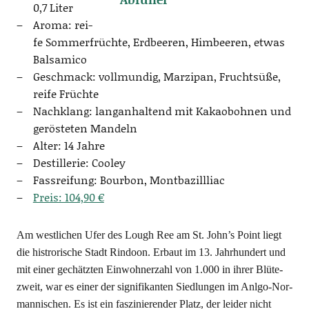
0,7 Liter
Aro­ma: rei­
fe Som­mer­früch­te, Erd­bee­ren, Him­bee­ren, etwas
Balsamico
Geschmack: voll­mun­dig, Mar­zi­pan, Frucht­sü­ße,
rei­fe Früchte
Nach­klang: lang­an­hal­tend mit Kakao­boh­nen und
gerös­te­ten Mandeln
Alter: 14 Jahre
Destil­le­rie: Cooley
Fass­rei­fung: Bour­bon, Montbazillliac
Preis: 104,90 €
Am west­li­chen Ufer des Lough Ree am St. John’s Point liegt
die his­tro­ri­sche Stadt Rin­doon. Erbaut im 13. Jahr­hun­dert und
mit einer gech­ätz­ten Ein­woh­ner­zahl von 1.000 in ihrer Blü­te­
zweit, war es einer der signi­fi­kan­ten Sied­lun­gen im Anl­go-Nor­
man­ni­schen. Es ist ein fas­zi­nie­ren­der Platz, der lei­der nicht