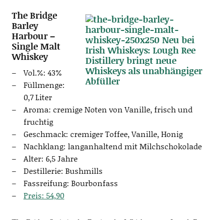
The Bridge
Barley
Harbour –
Single Malt
Whiskey
Vol.%: 43%
Füll­men­ge:
0,7 Liter
Aro­ma: cre­mi­ge Noten von Vanil­le, frisch und
fruchtig
Geschmack: cre­mi­ger Tof­fee, Vanil­le, Honig
Nach­klang: lang­an­hal­tend mit Milchschokolade
Alter: 6,5 Jahre
Destil­le­rie: Bushmills
Fass­rei­fung: Bourbonfass
Preis: 54,90