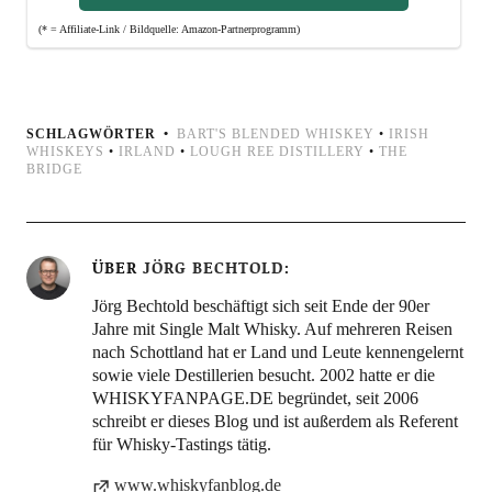
(* = Affi­lia­te-Link / Bild­quel­le: Amazon-Partnerprogramm)
SCHLAGWÖRTER
BART'S BLENDED WHISKEY
•
IRISH
WHISKEYS
•
IRLAND
•
LOUGH REE DISTILLERY
•
THE
BRIDGE
ÜBER
JÖRG BECHTOLD
Jörg Bechtold beschäftigt sich seit Ende der 90er
Jahre mit Single Malt Whisky. Auf mehreren Reisen
nach Schottland hat er Land und Leute kennengelernt
sowie viele Destillerien besucht. 2002 hatte er die
WHISKYFANPAGE.DE begründet, seit 2006
schreibt er dieses Blog und ist außerdem als Referent
für Whisky-Tastings tätig.
www.whiskyfanblog.de