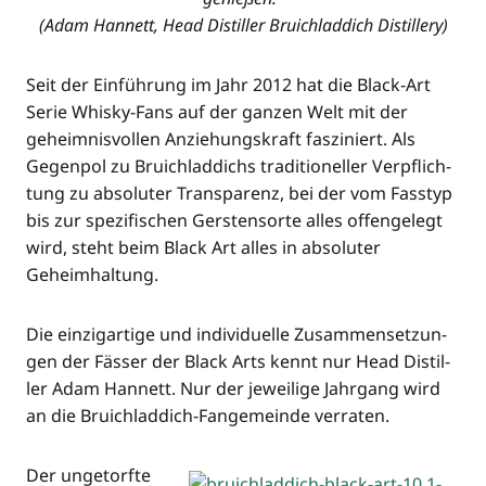
(Adam Han­nett, Head Distil­ler Bruich­lad­dich Distillery)
Seit der Ein­füh­rung im Jahr 2012 hat die Black-Art
Serie Whis­ky-Fans auf der gan­zen Welt mit der
geheim­nis­vol­len Anzie­hungs­kraft fas­zi­niert. Als
Gegen­pol zu Bruich­lad­dichs tra­di­tio­nel­ler Ver­pflich­
tung zu abso­lu­ter Trans­pa­renz, bei der vom Fass­typ
bis zur spe­zi­fi­schen Gers­ten­sor­te alles offen­ge­legt
wird, steht beim Black Art alles in abso­lu­ter
Geheimhaltung.
Die ein­zig­ar­ti­ge und indi­vi­du­el­le Zusam­men­set­zun­
gen der Fäs­ser der Black Arts kennt nur Head Distil­
ler Adam Han­nett. Nur der jewei­li­ge Jahr­gang wird
an die Bruich­lad­dich-Fan­ge­mein­de verraten.
Der unge­torf­te