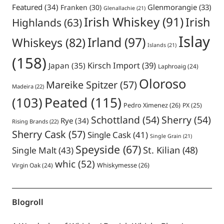
Featured
(34)
Glenmorangie
(33)
Franken
(30)
Glenallachie
(21)
Irish Whiskey
(91)
Irish
Highlands
(63)
Islay
Irland
(97)
Whiskeys
(82)
Islands
(21)
(158)
Japan
(35)
Kirsch Import
(39)
Laphroaig
(24)
Oloroso
Mareike Spitzer
(57)
Madeira
(22)
Peated
(115)
(103)
Pedro Ximenez
(26)
PX
(25)
Schottland
(54)
Sherry
(54)
Rye
(34)
Rising Brands
(22)
Sherry Cask
(57)
Single Cask
(41)
Single Grain
(21)
Speyside
(67)
St. Kilian
(48)
Single Malt
(43)
whic
(52)
Virgin Oak
(24)
Whiskymesse
(26)
Blogroll