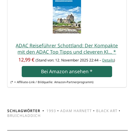
ADAC Rei­se­füh­rer Schott­land: Der Kom­pak­te
mit den ADAC Top Tipps und cle­ve­ren Kl…
*
12,99 €
(Stand von: 12. Novem­ber 2025 22:44 –
Details
)
Bei Ama­zon anse­hen
*
(* = Affi­lia­te-Link / Bild­quel­le: Amazon-Partnerprogramm)
SCHLAGWÖRTER
1993
•
ADAM HARNETT
•
BLACK ART
•
BRUICHLADDICH