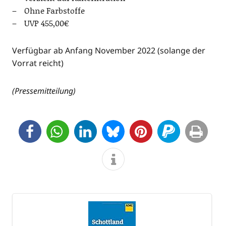
Ohne Farb­stof­fe
UVP 455,00€
Ver­füg­bar ab Anfang Novem­ber 2022 (solan­ge der
Vor­rat reicht)
(Pres­se­mit­tei­lung)