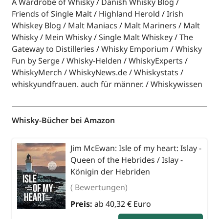
A Wardrobe of Whisky
Danish Whisky Blog
Friends of Single Malt
Highland Herold
Irish
Whiskey Blog
Malt Maniacs
Malt Mariners
Malt
Whisky
Mein Whisky
Single Malt Whiskey
The
Gateway to Distilleries
Whisky Emporium
Whisky
Fun by Serge
Whisky-Helden
WhiskyExperts
WhiskyMerch
WhiskyNews.de
Whiskystats
whiskyundfrauen. auch für männer.
Whiskywissen
Whisky-Bücher bei Amazon
Jim McEwan: Isle of my heart: Islay -
Queen of the Hebrides / Islay -
Königin der Hebriden
( Bewertungen)
Preis:
ab 40,32 € Euro