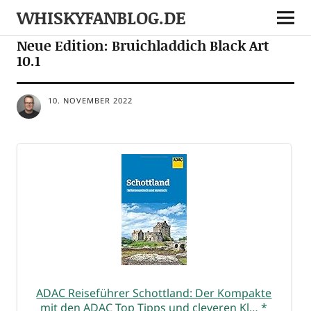
WHISKYFANBLOG.DE
NEWS
Neue Edition: Bruichladdich Black Art
10.1
10. NOVEMBER 2022
ADAC Rei­se­füh­rer Schott­land: Der Kom­pak­te
mit den ADAC Top Tipps und cle­ve­ren Kl…
*