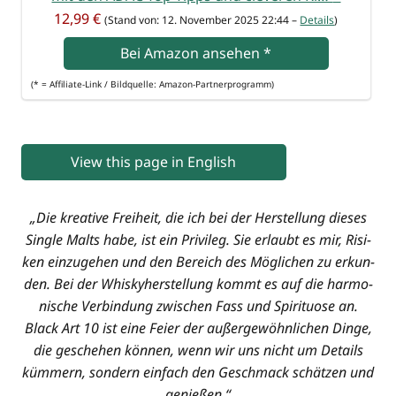
12,99 €
(Stand von: 12. Novem­ber 2025 22:44 –
Details
)
Bei Ama­zon anse­hen
*
(* = Affi­lia­te-Link / Bild­quel­le: Amazon-Partnerprogramm)
View this page in English
„Die krea­ti­ve Frei­heit, die ich bei der Her­stel­lung die­ses
Sin­gle Malts habe, ist ein Pri­vi­leg. Sie erlaubt es mir, Risi­
ken ein­zu­ge­hen und den Bereich des Mög­li­chen zu erkun­
den. Bei der Whis­ky­her­stel­lung kommt es auf die har­mo­
ni­sche Ver­bin­dung zwi­schen Fass und Spi­ri­tuo­se an.
Black Art 10 ist eine Fei­er der außer­ge­wöhn­li­chen Din­ge,
die gesche­hen kön­nen, wenn wir uns nicht um Details
küm­mern, son­dern ein­fach den Geschmack schät­zen und
genießen.“