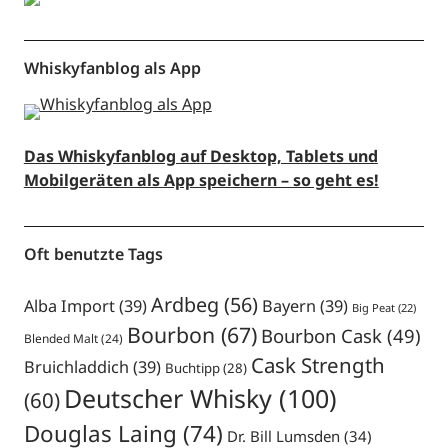
Whiskyfanblog als App
Das Whiskyfanblog auf Desktop, Tablets und
Mobilgeräten als App speichern – so geht es!
Oft benutzte Tags
Ardbeg
(56)
Alba Import
(39)
Bayern
(39)
Big Peat
(22)
Bourbon
(67)
Bourbon Cask
(49)
Blended Malt
(24)
Cask Strength
Bruichladdich
(39)
Buchtipp
(28)
Deutscher Whisky
(100)
(60)
Douglas Laing
(74)
Dr. Bill Lumsden
(34)