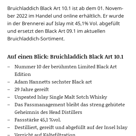
Bruich­lad­dich Black Art 10.1 ist ab dem 01. Novem­
ber 2022 im Han­del und online erhält­lich. Er wur­de
in der Bren­ne­rei auf Islay mit 45,1% Vol. abge­füllt
und ersetzt den Black Art 09.1 im aktu­el­len
Bruichladdich-Sortiment.
Auf einen Blick: Bruichladdich Black Art 10.1
Num­mer 10 der berühm­ten Limi­t­ed Black Art
Edition
Adam Han­netts sechs­ter Black art
29 Jah­re gereift
Unpea­ted Islay Sin­gle Malt Sotch Whisky
Das Fass­ma­nage­ment bleibt das streng gehü­te­te
Geheim­nis des Head Distillers
Fass­stär­ke 45,1 %vol.
Destil­liert, gereift und abge­füllt auf der Insel Islay
Ver­zicht auf Kältefiltration