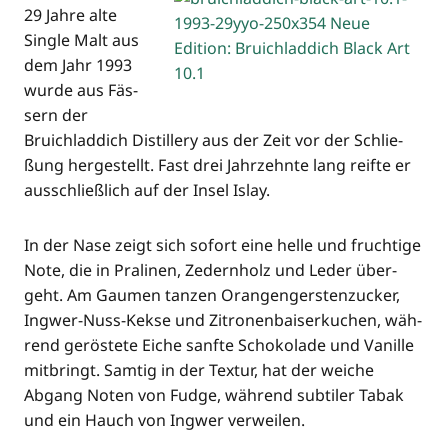
29 Jah­re alte
Sin­gle Malt aus
dem Jahr 1993
wur­de aus Fäs­
sern der
Bruich­lad­dich Distil­lery aus der Zeit vor der Schlie­
ßung her­ge­stellt. Fast drei Jahr­zehn­te lang reif­te er
aus­schließ­lich auf der Insel Islay.
In der Nase zeigt sich sofort eine hel­le und fruch­ti­ge
Note, die in Pra­li­nen, Zedern­holz und Leder über­
geht. Am Gau­men tan­zen Oran­gen­gers­ten­zu­cker,
Ing­wer-Nuss-Kek­se und Zitro­nen­bai­ser­ku­chen, wäh­
rend gerös­te­te Eiche sanf­te Scho­ko­la­de und Vanil­le
mit­bringt. Sam­tig in der Tex­tur, hat der wei­che
Abgang Noten von Fudge, wäh­rend sub­ti­ler Tabak
und ein Hauch von Ing­wer verweilen.