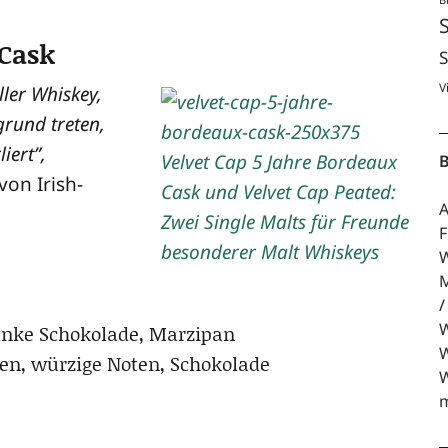
 Cask
S
V
­ler Whis­key,
rund tre­ten,
liert”,
B
von Irish-
A
F
W
M
W
n­ke Scho­ko­la­de, Marzipan
W
ten, wür­zi­ge Noten, Schokolade
W
m