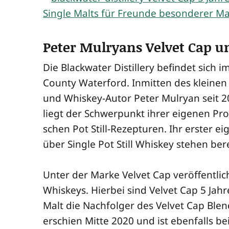
Peter Mulryans Velvet Cap un
Die Black­wa­ter Distil­lery befin­det sich im
Coun­ty Water­ford. Inmit­ten des klei­ne
und Whis­key-Autor Peter Mul­ryan seit 20
liegt der Schwer­punkt ihrer eige­nen Pro­du
schen Pot Still-Rezep­tu­ren. Ihr ers­ter e
über Sin­gle Pot Still Whis­key ste­hen ber
Unter der Mar­ke Vel­vet Cap ver­öf­fent­lic
Whis­keys. Hier­bei sind Vel­vet Cap 5 Jah­
Malt die Nach­fol­ger des Vel­vet Cap Blen
erschien Mit­te 2020 und ist eben­falls be