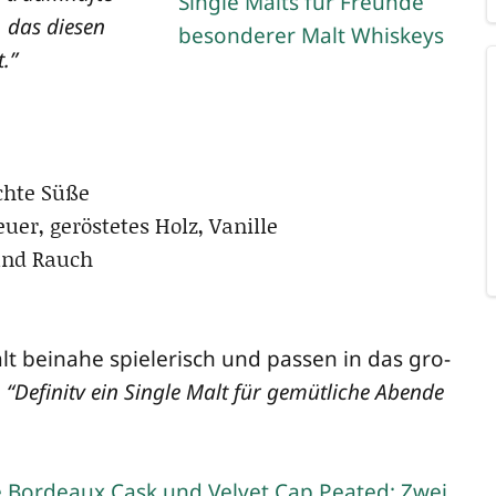
, das die­sen
.”
ch­te Süße
­er, gerös­te­tes Holz, Vanille
 und Rauch
lt bei­na­he spie­le­risch und pas­sen in das gro­
:
“Defi­nitv ein Sin­gle Malt für gemüt­li­che Aben­de