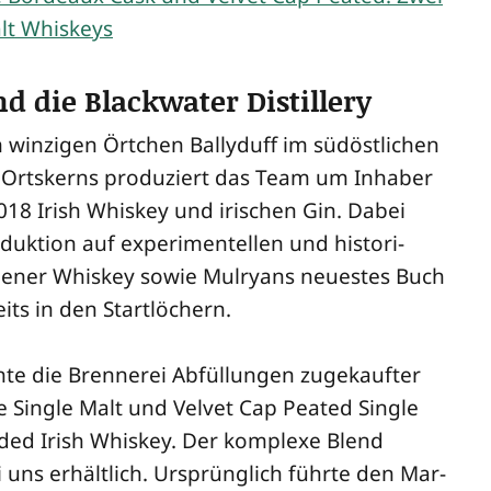
d die Blackwater Distillery
 win­zi­gen Ört­chen Bal­ly­duff im süd­öst­li­chen
n Orts­kerns pro­du­ziert das Team um Inha­ber
18 Irish Whis­key und iri­schen Gin. Dabei
k­ti­on auf expe­ri­men­tel­len und his­to­ri­
ige­ner Whis­key sowie Mul­ryans neu­es­tes Buch
eits in den Startlöchern.
h­te die Bren­ne­rei Abfül­lun­gen zuge­kauf­ter
re Sin­gle Malt und Vel­vet Cap Pea­ted Sin­gle
­ded Irish Whis­key. Der kom­ple­xe Blend
i uns erhält­lich. Ursprüng­lich führ­te den Mar­