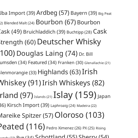
Ardbeg
(57)
lba Import
(39)
Bayern
(39)
Big Peat
Bourbon
(67)
Bourbon
Blended Malt
(24)
2)
Cask
Cask
(49)
Bruichladdich
(39)
Buchtipp
(28)
Deutscher Whisky
Strength
(60)
(100)
Douglas Laing
(74)
Dr. Bill
umsden
(34)
Featured
(34)
Franken
(30)
Glenallachie
(21)
Irish
Highlands
(63)
lenmorangie
(33)
Whiskey
(91)
Irish Whiskeys
(82)
Islay
(159)
Irland
(97)
Japan
Islands
(21)
36)
Kirsch Import
(39)
Laphroaig
(24)
Madeira
(22)
Oloroso
(103)
Mareike Spitzer
(57)
Peated
(116)
Pedro Ximenez
(26)
PX
(25)
Rising
Schottland
(55)
Sherry
(54)
Rye
(34)
rands
(22)