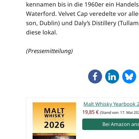
ken­na­men bis in die 1960er ein Han­dels
Water­ford. Vel­vet Cap ver­edel­te vor al
son, Dub­lin) und Daly’s Distil­lery (Tull­a
die­se lokal.
(Pres­se­mit­tei­lung)
Malt Whis­ky Year­book
19,85 €
(Stand von: 17. Mai 20
Bei Ama­zon an