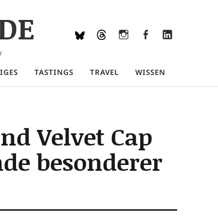
DE
Bluesky
Threads
Instagram
Facebook
LinkedIn
Y
IGES
TASTINGS
TRAVEL
WISSEN
und Velvet Cap
nde besonderer