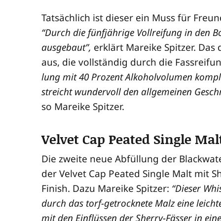
Tat­säch­lich ist die­ser ein Muss für Freun
“Durch die fünf­jäh­ri­ge Voll­rei­fung in den 
aus­ge­baut”,
erklärt Marei­ke Spit­zer. Das 
aus, die voll­stän­dig durch die Fass­rei­f
lung mit 40 Pro­zent Alko­hol­vo­lu­men kom­pli
streicht wun­der­voll den all­ge­mei­nen Gesc
so Marei­ke Spitzer.
Velvet Cap Peated Single Mal
Die zwei­te neue Abfül­lung der Black­wa­ter
der Vel­vet Cap Pea­ted Sin­gle Malt mit S
Finish. Dazu Marei­ke Spit­zer:
“Die­ser Whi
durch das torf-getrock­ne­te Malz eine leich­t
mit den Ein­flüs­sen der Sher­ry-Fäs­ser in ein