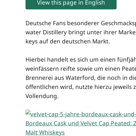
View this page in English
Deut­sche Fans beson­de­rer Geschmacks­pro­
wa­ter Distil­lery bringt unter ihrer Mar­k
keys auf den deut­schen Markt.
Hier­bei han­delt es sich um einen fünf­jäh
wein­fäs­sern reif­te sowie um einen Pea­t
Bren­ne­rei aus Water­ford, die noch in di
öf­fent­li­chen wird, nutz­te hier­zu jeweils 
Vollendung.