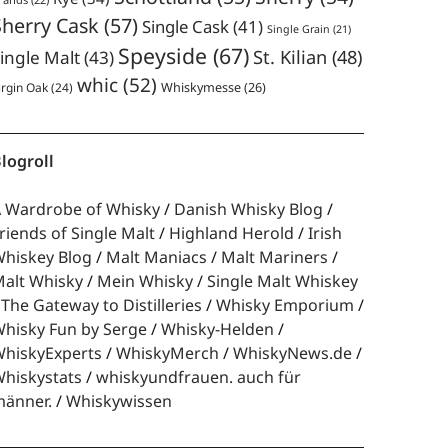
Sherry Cask
(57)
Single Cask
(41)
Single Grain
(21)
Speyside
(67)
St. Kilian
(48)
ingle Malt
(43)
whic
(52)
irgin Oak
(24)
Whiskymesse
(26)
logroll
 Wardrobe of Whisky
Danish Whisky Blog
riends of Single Malt
Highland Herold
Irish
hiskey Blog
Malt Maniacs
Malt Mariners
alt Whisky
Mein Whisky
Single Malt Whiskey
The Gateway to Distilleries
Whisky Emporium
hisky Fun by Serge
Whisky-Helden
hiskyExperts
WhiskyMerch
WhiskyNews.de
hiskystats
whiskyundfrauen. auch für
änner.
Whiskywissen