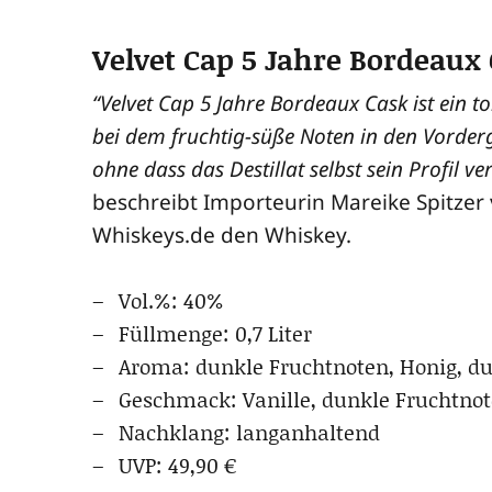
Velvet Cap 5 Jahre Bordeaux
“Vel­vet Cap 5 Jah­re Bor­deaux Cask ist ein tol
bei dem fruch­tig-süße Noten in den Vor­der­g
ohne dass das Destil­lat selbst sein Pro­fil ver­
beschreibt Impor­teu­rin Marei­ke Spit­zer 
Whiskeys.de den Whiskey.
Vol.%: 40%
Füll­men­ge: 0,7 Liter
Aro­ma: dunk­le Frucht­no­ten, Honig, du
Geschmack: Vanil­le, dunk­le Frucht­no­
Nach­klang: langanhaltend
UVP: 49,90 €