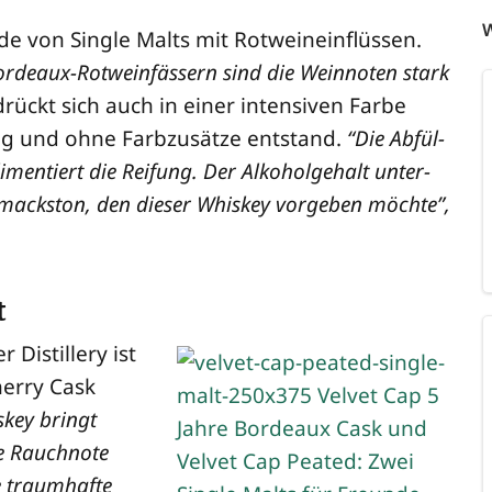
W
­de von Sin­gle Malts mit Rot­wein­e­inflüs­sen.
Bor­deaux-Rot­wein­fäs­sern sind die Wein­no­ten stark
drückt sich auch in einer inten­si­ven Far­be
ung und ohne Farb­zu­sät­ze ent­stand.
“Die Abfül­
­men­tiert die Rei­fung. Der Alko­hol­ge­halt unter­
hmackston, den die­ser Whis­key vor­ge­ben möch­te”,
t
 Distil­lery ist
her­ry Cask
s­key bringt
e Rauch­no­te
e traum­haf­te