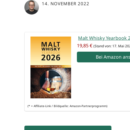
14. NOVEMBER 2022
Malt Whis­ky Year­book
19,85 €
(Stand von: 17. Mai 20
Bei Ama­zon an
(* = Affi­lia­te-Link / Bild­quel­le: Amazon-Partnerprogramm)