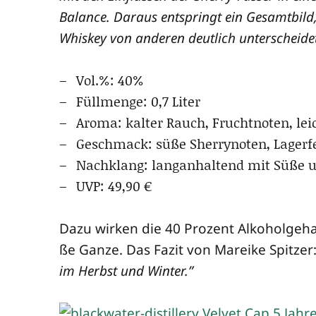
Balan­ce. Dar­aus ent­springt ein Gesamt­bild
Whis­key von ande­ren deut­lich unterscheidet
Vol.%: 40%
Füll­men­ge: 0,7 Liter
Aro­ma: kal­ter Rauch, Frucht­no­ten, lei
Geschmack: süße Sher­ry­no­ten, Lager­feu
Nach­klang: lang­an­hal­tend mit Süße
UVP: 49,90 €
Dazu wir­ken die 40 Pro­zent Alko­hol­ge­ha
ße Gan­ze. Das Fazit von Marei­ke Spit­zer
im Herbst und Winter.”