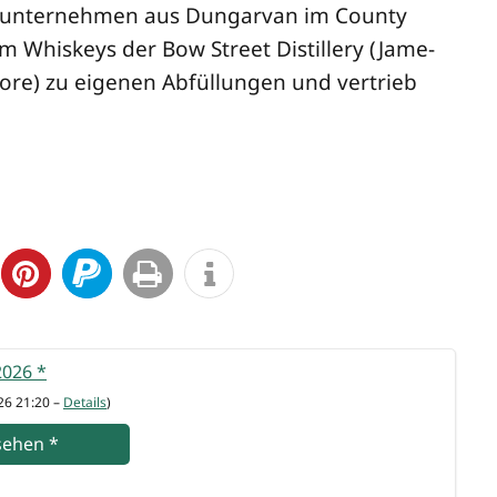
­un­ter­neh­men aus Dun­gar­van im Coun­ty
lem Whis­keys der Bow Street Distil­lery (Jame­
mo­re) zu eige­nen Abfül­lun­gen und ver­trieb
 2026
*
26 21:20 –
Details
)
se­hen
*