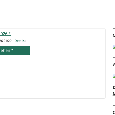
 2026
*
M
26 21:20 –
Details
)
se­hen
*
W
D
M
O