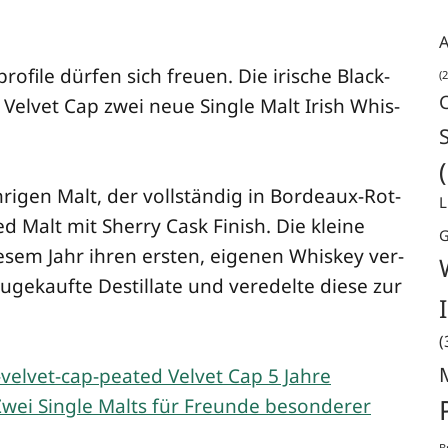
A
fi­le dür­fen sich freu­en. Die iri­sche Black­
(2
e Vel­vet Cap zwei neue Sin­gle Malt Irish Whis­
­ri­gen Malt, der voll­stän­dig in Bor­deaux-Rot­
L
ed Malt mit Sher­ry Cask Finish. Die klei­ne
G
e­sem Jahr ihren ers­ten, eige­nen Whis­key ver­
zuge­kauf­te Destil­la­te und ver­edel­te die­se zur
(
B