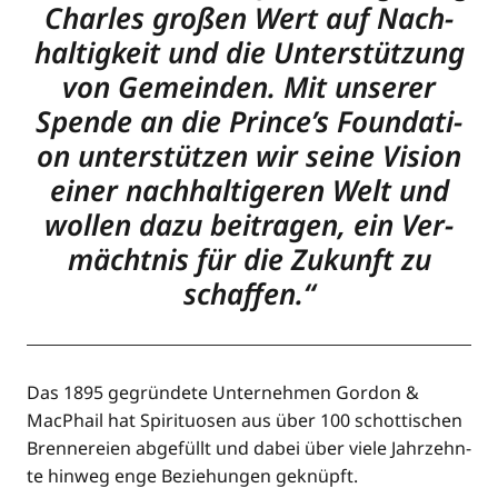
Charles gro­ßen Wert auf Nach­
hal­tig­keit und die Unter­stüt­zung
von Gemein­den. Mit unse­rer
Spen­de an die Prince’s Foun­da­ti­
on unter­stüt­zen wir sei­ne Visi­on
einer nach­hal­ti­ge­ren Welt und
wol­len dazu bei­tra­gen, ein Ver­
mächt­nis für die Zukunft zu
schaffen.“
Das 1895 gegrün­de­te Unter­neh­men Gor­don &
MacPhail hat Spi­ri­tuo­sen aus über 100 schot­ti­schen
Bren­ne­rei­en abge­füllt und dabei über vie­le Jahr­zehn­
te hin­weg enge Bezie­hun­gen geknüpft.