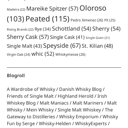
Oloroso
Mareike Spitzer
(57)
Madeira
(22)
Peated
(115)
(103)
Pedro Ximenez
(26)
PX
(25)
Schottland
(54)
Sherry
(54)
Rye
(34)
Rising Brands
(22)
Sherry Cask
(57)
Single Cask
(41)
Single Grain
(21)
Speyside
(67)
St. Kilian
(48)
Single Malt
(43)
whic
(52)
Virgin Oak
(24)
Whiskymesse
(26)
Blogroll
A Wardrobe of Whisky
Danish Whisky Blog
Friends of Single Malt
Highland Herold
Irish
Whiskey Blog
Malt Maniacs
Malt Mariners
Malt
Whisky
Mein Whisky
Single Malt Whiskey
The
Gateway to Distilleries
Whisky Emporium
Whisky
Fun by Serge
Whisky-Helden
WhiskyExperts