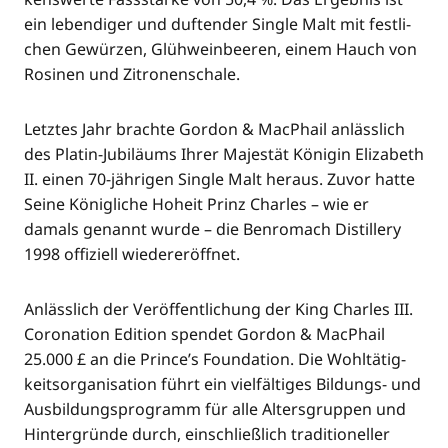
ein leben­di­ger und duf­ten­der Sin­gle Malt mit fest­li­
chen Gewür­zen, Glüh­wein­bee­ren, einem Hauch von
Rosi­nen und Zitronenschale.
Letz­tes Jahr brach­te Gor­don & MacPhail anläss­lich
des Pla­tin-Jubi­lä­ums Ihrer Majes­tät Köni­gin Eliza­beth
II. einen 70-jäh­ri­gen Sin­gle Malt her­aus. Zuvor hat­te
Sei­ne König­li­che Hoheit Prinz Charles – wie er
damals genannt wur­de – die Ben­ro­mach Distil­lery
1998 offi­zi­ell wiedereröffnet.
Anläss­lich der Ver­öf­fent­li­chung der King Charles III.
Coro­na­ti­on Edi­ti­on spen­det Gor­don & MacPhail
25.000 £ an die Prince’s Foun­da­ti­on. Die Wohl­tä­tig­
keits­or­ga­ni­sa­ti­on führt ein viel­fäl­ti­ges Bil­dungs- und
Aus­bil­dungs­pro­gramm für alle Alters­grup­pen und
Hin­ter­grün­de durch, ein­schließ­lich tra­di­tio­nel­ler