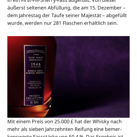
in ein First-Fill-Sher­ry-Fass abge­füllt. Von die­ser
äußerst sel­te­nen Abfül­lung, die am 15. Dezem­ber –
dem Jah­res­tag der Tau­fe sei­ner Majes­tät – abge­füllt
wur­de, wer­den nur 281 Fla­schen erhält­lich sein.
Mit einem Preis von 25.000 £ hat der Whis­ky nach
mehr als sie­ben Jahr­zehn­ten Rei­fung eine bemer­
kens­wer­te Fass­stär­ke von 50,4 %. Das Ergeb­nis ist