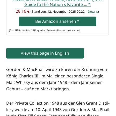
Gui­de to the Nati­on s Favo­ri­te …
*
28,16 €
(Stand von: 12. Novem­ber 2025 20:22 –
Details
)
Bei Ama­zon anse­hen
*
(* = Affi­lia­te-Link / Bild­quel­le: Amazon-Partnerprogramm)
View this page in English
Gor­don & MacPhail wird zu Ehren der Krö­nung von
König Charles III. im Mai einen beson­de­ren Sin­gle
Malt Whis­ky aus dem Jahr 1948 – dem Jahr sei­ner
Geburt – auf den Markt bringen.
Der Pri­va­te Coll­ec­tion 1948 aus der Glen Grant Distil­
lery wur­de am 10. April 1948 von Gor­don & MacPhail