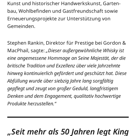
Kunst und his­to­ri­scher Hand­werks­kunst, Gar­ten­
bau, Wohl­be­fin­den und Gast­freund­schaft sowie
Erneue­rungs­pro­jek­te zur Unter­stüt­zung von
Gemeinden.
Ste­phen Ran­kin, Direk­tor für Pres­ti­ge bei Gor­don &
MacPhail, sag­te:
„Die­ser außer­ge­wöhn­li­che Whis­ky ist
eine ange­mes­se­ne Hom­mage an Sei­ne Majes­tät, der die
bri­ti­sche Tra­di­ti­on und Exzel­lenz über vie­le Jahr­zehn­te
hin­weg kon­ti­nu­ier­lich geför­dert und geschützt hat. Die­se
Abfül­lung wur­de über sieb­zig Jah­re lang sorg­fäl­tig
gepflegt und zeugt von gro­ßer Geduld, lang­fris­ti­gem
Den­ken und dem Enga­ge­ment, qua­li­ta­tiv hoch­wer­ti­ge
Pro­duk­te herzustellen.“
„Seit mehr als 50 Jah­ren legt King