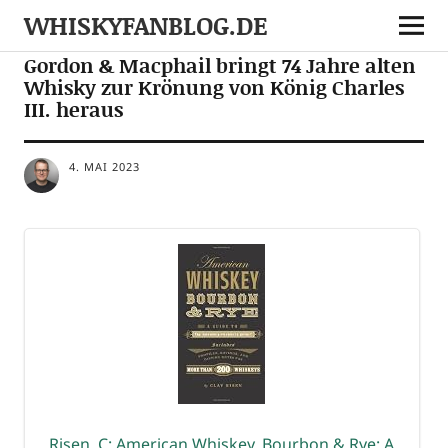
WHISKYFANBLOG.DE
NEWS
Gordon & Macphail bringt 74 Jahre alten
Whisky zur Krönung von König Charles
III. heraus
4. MAI 2023
Risen, C: Ame­ri­can Whis­key, Bour­bon & Rye: A