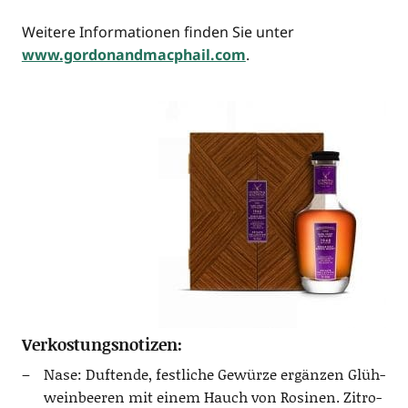
Wei­te­re Infor­ma­tio­nen fin­den Sie unter
www.gordonandmacphail.com
.
Verkostungsnotizen:
Nase: Duf­ten­de, fest­li­che Gewür­ze ergän­zen Glüh­
wein­bee­ren mit einem Hauch von Rosi­nen. Zitro­