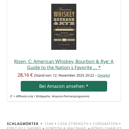
Risen, C: Ame­ri­can Whis­key, Bour­bon & Rye: A
Gui­de to the Nati­on s Favo­ri­te …
*
28,16 €
(Stand von: 12. Novem­ber 2025 20:22 –
Details
)
Bei Ama­zon anse­hen
*
(* = Affi­lia­te-Link / Bild­quel­le: Amazon-Partnerprogramm)
SCHLAGWÖRTER
1948
•
CASK STRENGTH
•
CORONATION
•
FIRST FILL SHERRY
•
GORDON & MACPHAIL
•
KÖNIG CHARLES