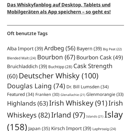
Das Whiskyfanblog auf Desktop, Tablets und
Mobilgeräten als App speichern – so geht es!
Oft benutzte Tags
Ardbeg
(56)
Alba Import
(39)
Bayern
(39)
Big Peat
(22)
Bourbon
(67)
Bourbon Cask
(49)
Blended Malt
(24)
Cask Strength
Bruichladdich
(39)
Buchtipp
(28)
Deutscher Whisky
(100)
(60)
Douglas Laing
(74)
Dr. Bill Lumsden
(34)
Featured
(34)
Glenmorangie
(33)
Franken
(30)
Glenallachie
(21)
Irish Whiskey
(91)
Irish
Highlands
(63)
Islay
Irland
(97)
Whiskeys
(82)
Islands
(21)
(158)
Japan
(35)
Kirsch Import
(39)
Laphroaig
(24)