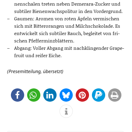
nen­scha­len tre­ten neben Demer­a­ra-Zucker und
sub­ti­ler Bie­nen­wachs­po­li­tur in den Vordergrund.
Gau­men: Aro­men von roten Äpfeln ver­mi­schen
sich mit Bit­ter­oran­gen und Milch­scho­ko­la­de. Es
ent­wi­ckelt sich sub­ti­ler Rauch, beglei­tet von fri­
schen Pfefferminzblättern.
Abgang: Vol­ler Abgang mit nach­klin­gen­der Grape­
fruit und rei­fer Eiche.
(Pre­se­mit­tei­lung, übersetzt)