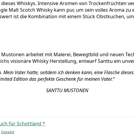
die­ses Whis­kys. Inten­si­ve Aro­men von Tro­cken­früch­ten ver
in­gle Malt Scotch Whis­ky kann pur, um sein vol­les Aro­ma zu e
wert ist die Kom­bi­na­ti­on mit einem Stück Obst­ku­chen, u
Mus­to­nen arbei­tet mit Male­rei, Bewegt­bild und neu­en Tech­
d­dichs visio­nä­re Whis­ky Her­stel­lung, ent­warf Sant­tu ein unv
Mein Vater hat­te, seit­dem ich den­ken kann, eine Fla­sche die­ses 
i­t­ed Edi­ti­on das per­fek­te Geschenk für mei­nen Vater.“
SANTTU MUSTONEN
­buch für Schott­land
*
–
Details
)