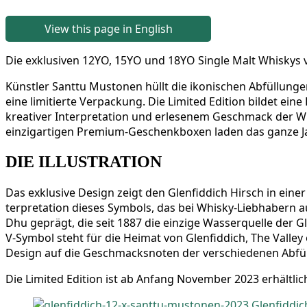
View this page in English
Die exklu­si­ven 12YO, 15YO und 18YO Sin­gle Malt Whis­kys 
Künst­ler Sant­tu Mus­to­nen hüllt die iko­ni­schen Abfül­lun­g
eine limi­tier­te Ver­pa­ckung. Die Limi­t­ed Edi­ti­on bil­det ein
krea­ti­ver Inter­pre­ta­ti­on und erle­se­nem Geschmack der 
ein­zig­ar­ti­gen Pre­mi­um-Geschenk­bo­xen laden das gan­z
DIE ILLUSTRATION
Das exklu­si­ve Design zeigt den Glen­fid­dich Hirsch in einer l
ter­pre­ta­ti­on die­ses Sym­bols, das bei Whis­ky-Lieb­ha­bern
Dhu geprägt, die seit 1887 die ein­zi­ge Was­ser­quel­le der Gle
V‑Symbol steht für die Hei­mat von Glen­fid­dich, The Val­ley of 
Design auf die Geschmacks­no­ten der ver­schie­de­nen Abfü
Die Limi­t­ed Edi­ti­on ist ab Anfang Novem­ber 2023 erhältlic