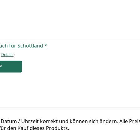
­buch für Schott­land
*
–
Details
)
*
 Datum / Uhr­zeit kor­rekt und kön­nen sich ändern. Alle Preis- 
ür den Kauf die­ses Produkts.