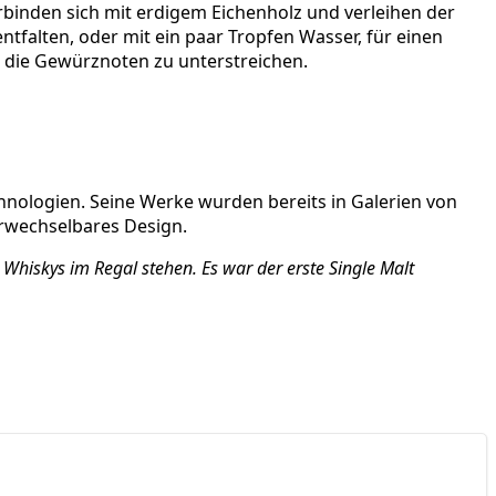
­bin­den sich mit erdi­gem Eichen­holz und ver­lei­hen der
nt­fal­ten, oder mit ein paar Trop­fen Was­ser, für einen
m die Gewürz­no­ten zu unterstreichen.
no­lo­gien. Sei­ne Wer­ke wur­den bereits in Gale­rien von
er­wech­sel­ba­res Design.
Whis­kys im Regal ste­hen. Es war der ers­te Sin­gle Malt