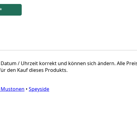
*
 Datum / Uhr­zeit kor­rekt und kön­nen sich ändern. Alle Preis- 
ür den Kauf die­ses Produkts.
u Mustonen
•
Speyside