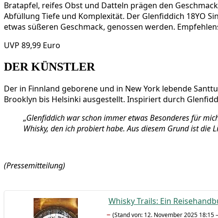
Brat­ap­fel, rei­fes Obst und Dat­teln prä­gen den Geschmack 
Abfül­lung Tie­fe und Kom­ple­xi­tät. Der Glen­fid­dich 18YO S
etwas süße­ren Geschmack, genos­sen wer­den. Emp­feh­lens­
UVP 89,99 Euro
DER KÜNSTLER
Der in Finn­land gebo­re­ne und in New York leben­de Sant­tu 
Brook­lyn bis Hel­sin­ki aus­ge­stellt. Inspi­riert durch Glen­fi
„Glen­fid­dich war schon immer etwas Beson­de­res für mich. 
Whis­ky, den ich pro­biert habe. Aus die­sem Grund ist die Lim
(Pres­se­mit­tei­lung)
Whis­ky Trails: Ein Rei­se­hand
–
(Stand von: 12. Novem­ber 2025 18:15 