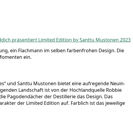
lung, ein Flach­mann im sel­ben far­ben­fro­hen Design. Die
 Momen­ten ein.
ches“ und Sant­tu Mus­to­nen bie­tet eine auf­re­gen­de Neu­in­
e­gen­den Land­schaft ist von der Hoch­land­quel­le Rob­bie
n die Pago­den­dä­cher der Destil­le­rie das Design. Das
­ter der Limi­t­ed Edi­ti­on auf. Farb­lich ist das jewei­li­ge