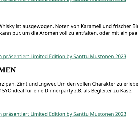
K
s­ky ist aus­ge­wo­gen. Noten von Kara­mell und fri­scher Bir
r kann pur, um die Aro­men voll zu ent­fal­ten, oder mit ein p
OMEN
zi­pan, Zimt und Ing­wer. Um den vol­len Cha­rak­ter zu erle­be
O ide­al für eine Din­ner­par­ty z.B. als Beglei­ter zu Käse.