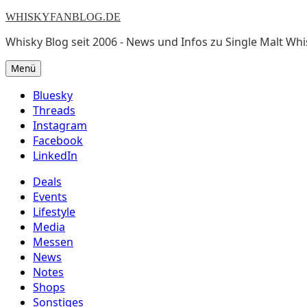
WHISKYFANBLOG.DE
Whisky Blog seit 2006 - News und Infos zu Single Malt Whi
Menü
Bluesky
Threads
Instagram
Facebook
LinkedIn
Deals
Events
Lifestyle
Media
Messen
News
Notes
Shops
Sonstiges