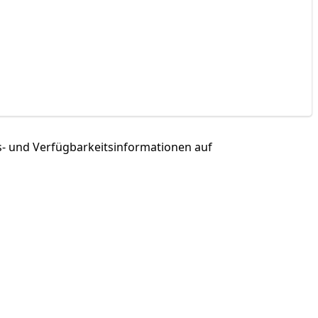
und Ver­füg­bar­keits­in­for­ma­tio­nen auf