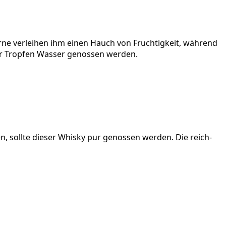
­ne ver­lei­hen ihm einen Hauch von Fruch­tig­keit, wäh­rend
aar Trop­fen Was­ser genos­sen werden.
n, soll­te die­ser Whis­ky pur genos­sen wer­den. Die reich­