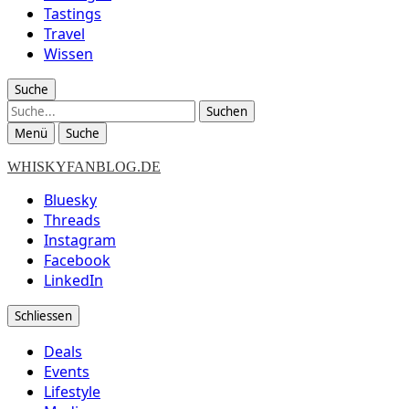
Tastings
Travel
Wissen
Suche
Suche
Menü
Suche
WHISKYFANBLOG.DE
Bluesky
Threads
Instagram
Facebook
LinkedIn
Schliessen
Deals
Events
Lifestyle