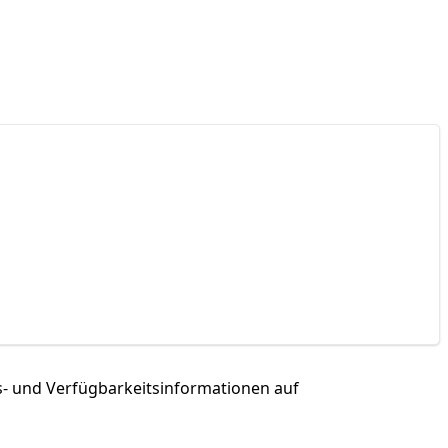
und Ver­füg­bar­keits­in­for­ma­tio­nen auf