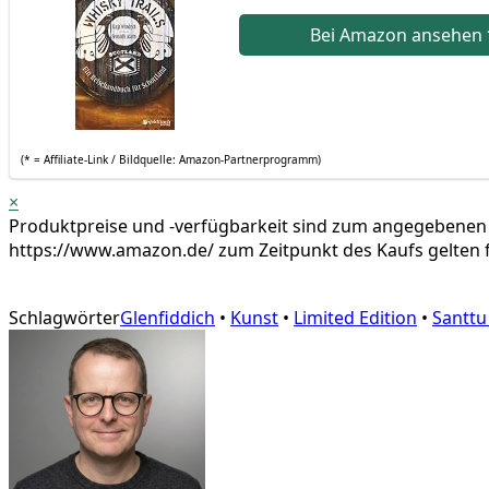
Bei Ama­zon anse­hen
(* = Affi­lia­te-Link / Bild­quel­le: Amazon-Partnerprogramm)
×
Pro­dukt­prei­se und ‑ver­füg­bar­keit sind zum ange­ge­be­nen
https://www.amazon.de/ zum Zeit­punkt des Kaufs gel­ten f
Schlagwörter
Glenfiddich
•
Kunst
•
Limited Edition
•
Santt