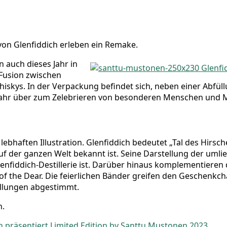
von Glen­fid­dich erle­ben ein Remake.
en auch die­ses Jahr in
e Fusi­on zwi­schen
Whis­kys. In der Ver­pa­ckung befin­det sich, neben einer Abfül­
e Jahr über zum Zele­brie­ren von beson­de­ren Men­schen und
eb­haf­ten Illus­tra­ti­on. Glen­fid­dich bedeu­tet „Tal des Hir­s
 auf der gan­zen Welt bekannt ist. Sei­ne Dar­stel­lung der umli
n­fid­dich-Destil­le­rie ist. Dar­über hin­aus kom­ple­men­tie­re
the Dear. Die fei­er­li­chen Bän­der grei­fen den Geschenk­cha­rak
l­lun­gen abgestimmt.
h.