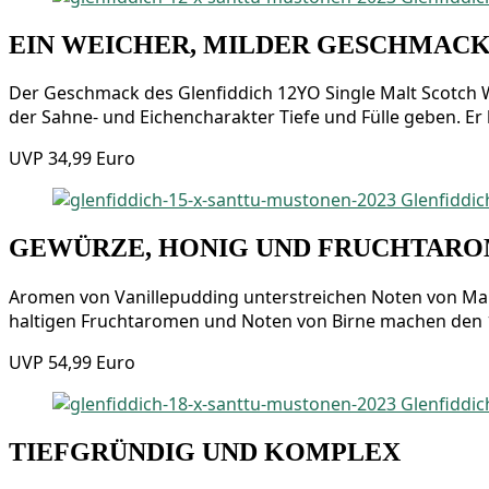
EIN WEICHER, MILDER GESCHMAC
Der Geschmack des Glen­fid­dich 12YO Sin­gle Malt Scotch Whi
der Sah­ne- und Eichen­cha­rak­ter Tie­fe und Fül­le geben. E
UVP 34,99 Euro
GEWÜRZE, HONIG UND FRUCHTAR
Aro­men von Vanil­le­pud­ding unter­strei­chen Noten von Mar­
hal­ti­gen Frucht­aro­men und Noten von Bir­ne machen den 15Y
UVP 54,99 Euro
TIEFGRÜNDIG UND KOMPLEX