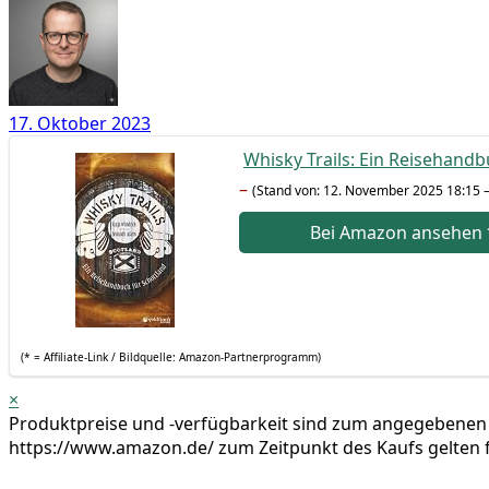
17. Oktober 2023
Whis­ky Trails: Ein Rei­se­hand
–
(Stand von: 12. Novem­ber 2025 18:15 
Bei Ama­zon anse­hen
(* = Affi­lia­te-Link / Bild­quel­le: Amazon-Partnerprogramm)
×
Pro­dukt­prei­se und ‑ver­füg­bar­keit sind zum ange­ge­be­nen
https://www.amazon.de/ zum Zeit­punkt des Kaufs gel­ten f