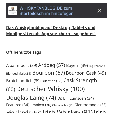
Das Whiskyfanblog auf Desktop, Tablets und
Mobilgeräten als App speichern – so geht es!
Oft benutzte Tags
Ardbeg
(57)
Alba Import
(39)
Bayern
(39)
Big Peat
(22)
Bourbon
(67)
Bourbon Cask
(49)
Blended Malt
(24)
Cask Strength
Bruichladdich
(39)
Buchtipp
(28)
Deutscher Whisky
(100)
(60)
Douglas Laing
(74)
Dr. Bill Lumsden
(34)
Featured
(34)
Glenmorangie
(33)
Franken
(30)
Glenallachie
(21)
Irish Whiskey
(91)
Irish
Highlands
(63)