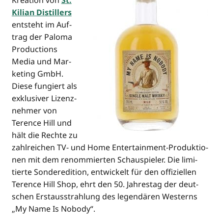
Krea­ti­on von
St.
Kili­an Distil­lers
ent­steht im Auf­
trag der Palo­ma
Pro­duc­tions
Media und Mar­
ke­ting GmbH.
Die­se fun­giert als
exklu­si­ver Lizenz­
neh­mer von
Terence Hill und
hält die Rech­te zu
zahl­rei­chen TV- und Home Enter­tain­ment-Pro­duk­tio­
nen mit dem renom­mier­ten Schau­spie­ler. Die limi­
tier­te Son­der­edi­ti­on, ent­wi­ckelt für den offi­zi­el­len
Terence Hill Shop, ehrt den 50. Jah­res­tag der deut­
schen Erst­aus­strah­lung des legen­dä­ren Wes­terns
„My Name Is Nobody“.