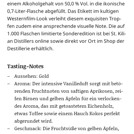
einem Alko­hol­ge­halt von 50,0 % Vol. in die iko­ni­sche
0,7‑Liter-Flasche abge­füllt. Das Eti­kett im kul­ti­gen
Wes­tern­film-Look ver­leiht die­sem exqui­si­ten Trop­
fen zudem eine anspre­chen­de visu­el­le Note. Die auf
1.000 Fla­schen limi­tier­te Son­der­edi­ti­on ist bei St. Kili­
an Distil­lers online sowie direkt vor Ort im Shop der
Destil­le­rie erhältlich.
Tasting-Notes
Aus­se­hen: Gold
Aro­ma: Der inten­si­ve Vanil­le­duft sorgt mit betö­
ren­den Frucht­no­ten von saf­ti­gen Apri­ko­sen, rei­
fen Bir­nen und gel­ben Äpfeln für ein ver­lo­cken­
des Aro­ma, das mit getoas­te­tem Eichen­holz,
etwas Tof­fee sowie einem Hauch Kokos per­fekt
abge­run­det wird.
Geschmack: Die Frucht­sü­ße von gel­ben Äpfeln,