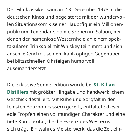
Der Film­klas­si­ker kam am 13. Dezem­ber 1973 in die
deut­schen Kinos und begeis­ter­te mit der wun­der­vol­
len Situa­ti­ons­ko­mik sei­ner Haupt­fi­gur ein Mil­lio­nen­
pu­bli­kum. Legen­där sind die Sze­nen im Saloon, bei
denen der namen­lo­se Wes­tern­held an einem spek­
ta­ku­lä­ren Trink­spiel mit Whis­key teil­nimmt und sich
anschlie­ßend mit sei­nem kahl­köp­fi­gen Gegen­über
bei blitz­schnel­len Ohr­fei­gen humor­voll
auseinandersetzt.
Die exklu­si­ve Son­der­edi­ti­on wur­de bei
St. Kili­an
Distil­lers
mit größ­ter Hin­ga­be und hand­werk­li­chem
Geschick destil­liert. Mit Ruhe und Sorg­falt in den
feins­ten Bour­bon Fäs­sern gereift, ent­fal­te­te die­ser
edle Trop­fen einen voll­mun­di­gen Cha­rak­ter und eine
tie­fe Kom­ple­xi­tät, die die Essenz des Wes­terns in
sich trägt. Ein wah­res Meis­ter­werk, das die Zeit ein­