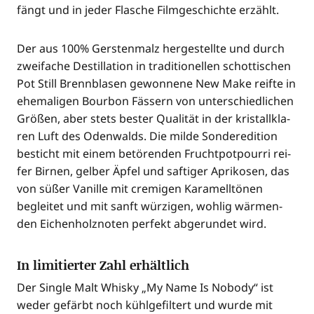
fängt und in jeder Fla­sche Film­ge­schich­te erzählt.
Der aus 100% Gers­ten­malz her­ge­stell­te und durch
zwei­fa­che Destil­la­ti­on in tra­di­tio­nel­len schot­ti­schen
Pot Still Brenn­bla­sen gewon­ne­ne New Make reif­te in
ehe­ma­li­gen Bour­bon Fäs­sern von unter­schied­li­chen
Grö­ßen, aber stets bes­ter Qua­li­tät in der kris­tall­kla­
ren Luft des Oden­walds. Die mil­de Son­der­edi­ti­on
besticht mit einem betö­ren­den Frucht­pot­pour­ri rei­
fer Bir­nen, gel­ber Äpfel und saf­ti­ger Apri­ko­sen, das
von süßer Vanil­le mit cre­mi­gen Kara­mell­tö­nen
beglei­tet und mit sanft wür­zi­gen, woh­lig wär­men­
den Eichen­holz­no­ten per­fekt abge­run­det wird.
In limitierter Zahl erhältlich
Der Sin­gle Malt Whis­ky „My Name Is Nobo­dy“ ist
weder gefärbt noch kühl­ge­fil­tert und wur­de mit