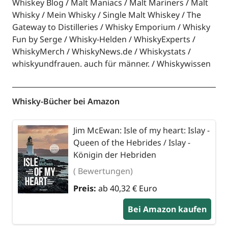
Whiskey Blog
Malt Maniacs
Malt Mariners
Malt
Whisky
Mein Whisky
Single Malt Whiskey
The
Gateway to Distilleries
Whisky Emporium
Whisky
Fun by Serge
Whisky-Helden
WhiskyExperts
WhiskyMerch
WhiskyNews.de
Whiskystats
whiskyundfrauen. auch für männer.
Whiskywissen
Whisky-Bücher bei Amazon
Jim McEwan: Isle of my heart: Islay -
Queen of the Hebrides / Islay -
Königin der Hebriden
( Bewertungen)
Preis:
ab 40,32 € Euro
Bei Amazon kaufen