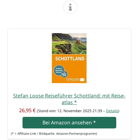
Ste­fan Loo­se Rei­se­füh­rer Schott­land: mit Rei­se­
at­las
*
26,95 €
(Stand von: 12. Novem­ber 2025 21:39 –
Details
)
Bei Ama­zon anse­hen
*
(* = Affi­lia­te-Link / Bild­quel­le: Amazon-Partnerprogramm)