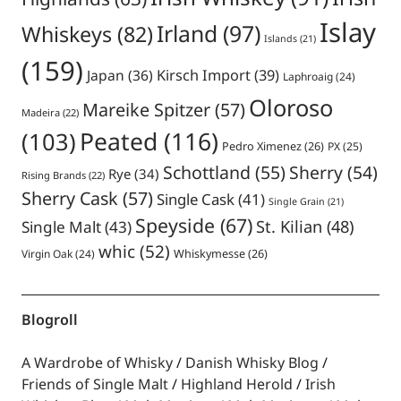
Islay
Irland
(97)
Whiskeys
(82)
Islands
(21)
(159)
Japan
(36)
Kirsch Import
(39)
Laphroaig
(24)
Oloroso
Mareike Spitzer
(57)
Madeira
(22)
Peated
(116)
(103)
Pedro Ximenez
(26)
PX
(25)
Schottland
(55)
Sherry
(54)
Rye
(34)
Rising Brands
(22)
Sherry Cask
(57)
Single Cask
(41)
Single Grain
(21)
Speyside
(67)
St. Kilian
(48)
Single Malt
(43)
whic
(52)
Virgin Oak
(24)
Whiskymesse
(26)
Blogroll
A Wardrobe of Whisky
Danish Whisky Blog
Friends of Single Malt
Highland Herold
Irish