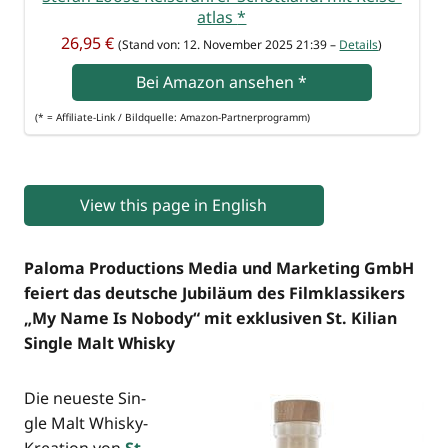
at­las
*
26,95 €
(Stand von: 12. Novem­ber 2025 21:39 –
Details
)
Bei Ama­zon anse­hen
*
(* = Affi­lia­te-Link / Bild­quel­le: Amazon-Partnerprogramm)
View this page in English
Palo­ma Pro­duc­tions Media und Mar­ke­ting GmbH
fei­ert das deut­sche Jubi­lä­um des Film­klas­si­kers
„My Name Is Nobo­dy“ mit exklu­si­ven St. Kili­an
Sin­gle Malt Whisky
Die neu­es­te Sin­
gle Malt Whis­ky-