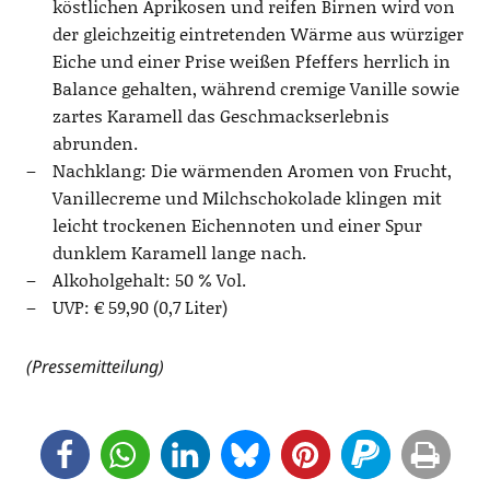
köst­li­chen Apri­ko­sen und rei­fen Bir­nen wird von
der gleich­zei­tig ein­tre­ten­den Wär­me aus wür­zi­ger
Eiche und einer Pri­se wei­ßen Pfef­fers herr­lich in
Balan­ce gehal­ten, wäh­rend cre­mi­ge Vanil­le sowie
zar­tes Kara­mell das Geschmacks­er­leb­nis
abrunden.
Nach­klang: Die wär­men­den Aro­men von Frucht,
Vanille­creme und Milch­scho­ko­la­de klin­gen mit
leicht tro­cke­nen Eichen­no­ten und einer Spur
dunk­lem Kara­mell lan­ge nach.
Alko­hol­ge­halt: 50 % Vol.
UVP: € 59,90 (0,7 Liter)
(Pres­se­mit­tei­lung)