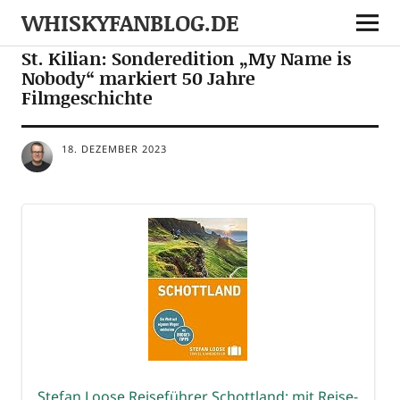
WHISKYFANBLOG.DE
NEWS
NOTES
St. Kilian: Sonderedition „My Name is
Nobody“ markiert 50 Jahre
Filmgeschichte
18. DEZEMBER 2023
Ste­fan Loo­se Rei­se­füh­rer Schott­land: mit Rei­se­