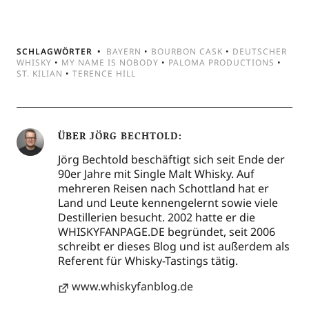
SCHLAGWÖRTER
BAYERN
•
BOURBON CASK
•
DEUTSCHER
WHISKY
•
MY NAME IS NOBODY
•
PALOMA PRODUCTIONS
•
ST. KILIAN
•
TERENCE HILL
ÜBER
JÖRG BECHTOLD
Jörg Bechtold beschäftigt sich seit Ende der
90er Jahre mit Single Malt Whisky. Auf
mehreren Reisen nach Schottland hat er
Land und Leute kennengelernt sowie viele
Destillerien besucht. 2002 hatte er die
WHISKYFANPAGE.DE begründet, seit 2006
schreibt er dieses Blog und ist außerdem als
Referent für Whisky-Tastings tätig.
www.whiskyfanblog.de