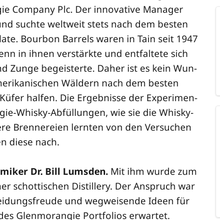
ie Com­pa­ny Plc. Der inno­va­ti­ve Mana­ger
n und such­te welt­weit stets nach dem bes­ten
l­la­te. Bour­bon Bar­rels waren in Tain seit 1947
n in ihnen ver­stärk­te und ent­fal­te­te sich
 und Zun­ge begeis­ter­te. Daher ist es kein Wun­
me­ri­ka­ni­schen Wäl­dern nach dem bes­ten
 Küfer hal­fen. Die Ergeb­nis­se der Expe­ri­men­
n­gie-Whis­ky-Abfül­lun­gen, wie sie die Whis­ky-
e­re Bren­ne­rei­en lern­ten von den Ver­su­chen
n die­se nach.
­mi­ker Dr. Bill Lums­den.
Mit ihm wur­de zum
iner schot­ti­schen Distil­lery. Der Anspruch war
i­dungs­freu­de und weg­wei­sen­de Ideen für
 des Glen­mo­ran­gie Port­fo­li­os erwartet.