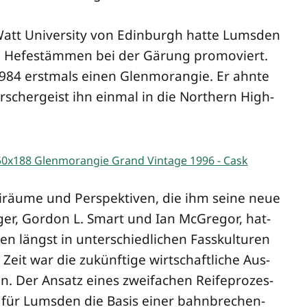
 Watt Uni­ver­si­ty von Edin­burgh hat­te Lums­den
 Hefe­stäm­men bei der Gärung pro­mo­viert.
1984 erst­mals einen Glen­mo­ran­gie. Er ahn­te
or­scher­geist ihn ein­mal in die Nor­t­hern High­
i­räu­me und Per­spek­ti­ven, die ihm sei­ne neue
än­ger, Gor­don L. Smart und Ian McGre­gor, hat­
n längst in unter­schied­li­chen Fass­kul­tu­ren
eit war die zukünf­ti­ge wirt­schaft­li­che Aus­
en. Der Ansatz eines zwei­fa­chen Rei­fe­pro­zes­
 für Lums­den die Basis einer bahn­bre­chen­