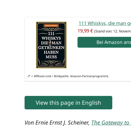
111 Whis­kys, die man g
19,99 €
(Stand von: 12. Novem
Bei Ama­zon an
(* = Affi­lia­te-Link / Bild­quel­le: Amazon-Partnerprogramm)
View this page in English
Von Ernie Ernst J. Schei­ner,
The Gate­way to D