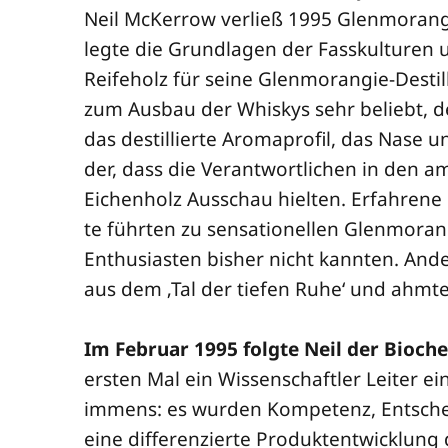
Neil McKer­row ver­ließ 1995 Glen­mo­ran­g
leg­te die Grund­la­gen der Fass­kul­tu­re
Rei­fe­holz für sei­ne Glen­mo­ran­gie-Desti
zum Aus­bau der Whis­kys sehr beliebt, den
das destil­lier­te Aro­ma­pro­fil, das Nase
der, dass die Ver­ant­wort­li­chen in den a
Eichen­holz Aus­schau hiel­ten. Erfah­re­ne
te führ­ten zu sen­sa­tio­nel­len Glen­mo­ra
Enthu­si­as­ten bis­her nicht kann­ten. And
aus dem ‚Tal der tie­fen Ruhe‘ und ahm­te
Im Febru­ar 1995 folg­te Neil der Bio­che
ers­ten Mal ein Wis­sen­schaft­ler Lei­ter e
immens: es wur­den Kom­pe­tenz, Ent­sche
eine dif­fe­ren­zier­te Pro­dukt­ent­wick­lung