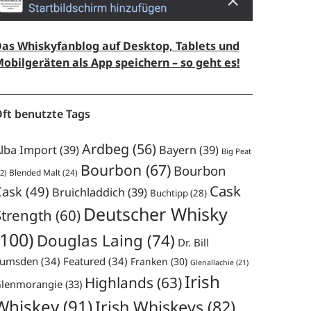
as Whiskyfanblog auf Desktop, Tablets und
obilgeräten als App speichern – so geht es!
ft benutzte Tags
Ardbeg
(56)
lba Import
(39)
Bayern
(39)
Big Peat
Bourbon
(67)
Bourbon
Blended Malt
(24)
2)
Cask
Cask
(49)
Bruichladdich
(39)
Buchtipp
(28)
Deutscher Whisky
Strength
(60)
(100)
Douglas Laing
(74)
Dr. Bill
umsden
(34)
Featured
(34)
Franken
(30)
Glenallachie
(21)
Irish
Highlands
(63)
lenmorangie
(33)
Whiskey
(91)
Irish Whiskeys
(82)