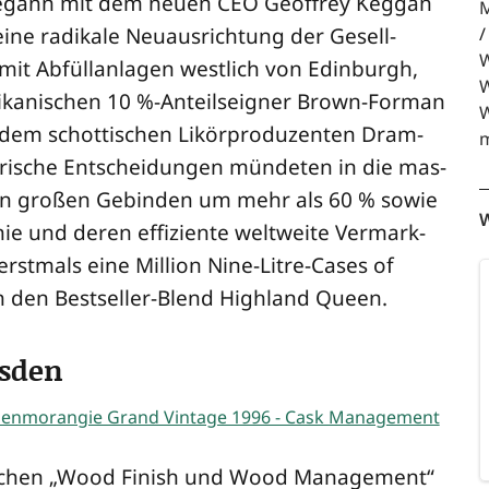
 begann mit dem neu­en CEO Geoffrey Keg­gan
M
ine radi­ka­le Neu­aus­rich­tung der Gesell­
W
mit Abfüll­an­la­gen west­lich von Edin­burgh,
W
ri­ka­ni­schen 10 %-Anteils­eig­ner Brown-For­man
W
 dem schot­ti­schen Likör­pro­du­zen­ten Dram­
m
e­ri­sche Ent­schei­dun­gen mün­de­ten in die mas­
ky in gro­ßen Gebin­den um mehr als 60 % sowie
W
ie und deren effi­zi­en­te welt­wei­te Ver­mark­
rst­mals eine Mil­li­on Nine-Lit­re-Cases of
ch den Best­sel­ler-Blend High­land Queen.
msden
­ti­schen „Wood Finish und Wood Manage­ment“