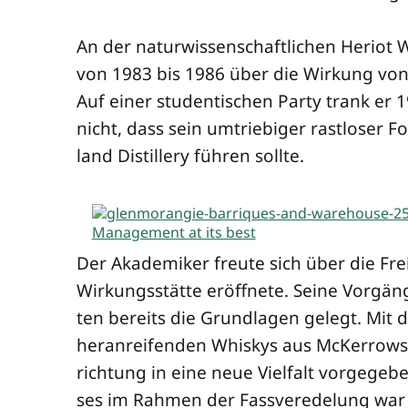
An der natur­wis­sen­schaft­li­chen Heri­ot
von 1983 bis 1986 über die Wir­kung von
Auf einer stu­den­ti­schen Par­ty trank er 
nicht, dass sein umtrie­bi­ger rast­lo­ser F
land Distil­lery füh­ren sollte.
Der Aka­de­mi­ker freu­te sich über die Fre
Wir­kungs­stät­te eröff­ne­te. Sei­ne Vor­g
ten bereits die Grund­la­gen gelegt. Mit de
her­an­rei­fen­den Whis­kys aus McKer­rows Z
rich­tung in eine neue Viel­falt vor­ge­ge­b
ses im Rah­men der Fass­ver­ede­lung war