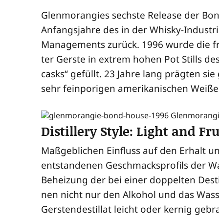
Glen­mo­ran­gies sechs­te Release der Bond
Anfangs­jah­re des in der Whis­ky-Indus­tri
Manage­ments zurück. 1996 wur­de die fruc
ter Gers­te in extrem hohen Pot Stills desti
casks“ gefüllt. 23 Jah­re lang präg­ten sie
sehr fein­po­ri­gen ame­ri­ka­ni­schen Weiße
Distillery Style: Light and Fru
Maß­geb­li­chen Ein­fluss auf den Erhalt 
ent­stan­de­nen Geschmacks­pro­fils der W
Behei­zung der bei einer dop­pel­ten Destil­l
nen nicht nur den Alko­hol und das Was­se
Gers­ten­de­stil­lat leicht oder ker­nig geb