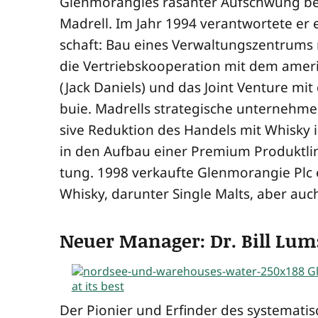
Glen­mo­ran­gies rasan­ter Auf­schwung
Madrell. Im Jahr 1994 ver­ant­wor­te­te er e
schaft: Bau eines Ver­wal­tungs­zen­trums 
die Ver­triebs­ko­ope­ra­ti­on mit dem ame­
(Jack Dani­els) und das Joint Ven­ture mit
bu­ie. Madrells stra­te­gi­sche unter­neh­m
si­ve Reduk­ti­on des Han­dels mit Whis­
in den Auf­bau einer Pre­mi­um Pro­dukt­li­n
tung. 1998 ver­kauf­te Glen­mo­ran­gie Plc e
Whis­ky, dar­un­ter Sin­gle Malts, aber au
Neuer Manager: Dr. Bill Lu
Der Pio­nier und Erfin­der des sys­te­ma