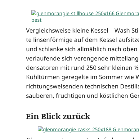
Ver­gleichs­wei­se klei­ne Kes­sel – Wash Stil
te lin­sen­för­mi­ge auf dem Kes­sel auf­sit
und schlan­ke sich all­mäh­lich nach oben 
ver­lau­fen­de sich ver­en­gen­de mit­tel­la
den­sa­to­ren mit rund 250 sehr klei­nen ½
Kühl­tür­men gere­gel­te im Som­mer wie Win
rich­tungs­wei­sen­den tech­ni­schen Destil­la
sau­be­ren, fruch­ti­gen und köst­li­chen Ge
Ein Blick zurück