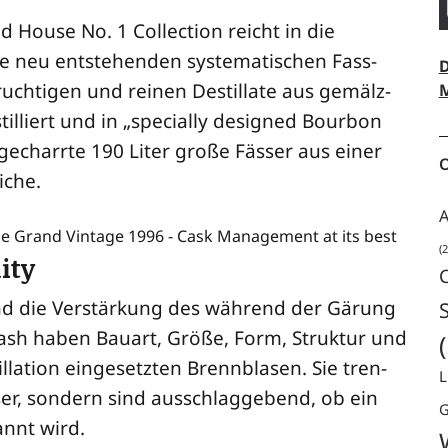
 House No. 1 Coll­ec­tion reicht in die
e neu ent­ste­hen­den sys­te­ma­ti­schen Fass-
D
h­ti­gen und rei­nen Destil­la­te aus gemälz­
M
l­liert und in „spe­ci­al­ly desi­gned Bour­bon
 gecharr­te 190 Liter gro­ße Fäs­ser aus einer
O
iche.
A
(2
ity
und die Ver­stär­kung des wäh­rend der Gärung
ash haben Bau­art, Grö­ße, Form, Struk­tur und
a­ti­on ein­ge­setz­ten Brenn­bla­sen. Sie tren­
L
r, son­dern sind aus­schlag­ge­bend, ob ein
G
rannt wird.