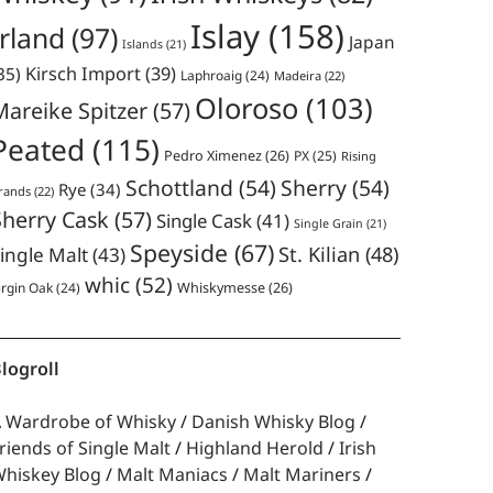
Islay
(158)
Irland
(97)
Japan
Islands
(21)
35)
Kirsch Import
(39)
Laphroaig
(24)
Madeira
(22)
Oloroso
(103)
Mareike Spitzer
(57)
Peated
(115)
Pedro Ximenez
(26)
PX
(25)
Rising
Schottland
(54)
Sherry
(54)
Rye
(34)
rands
(22)
Sherry Cask
(57)
Single Cask
(41)
Single Grain
(21)
Speyside
(67)
St. Kilian
(48)
ingle Malt
(43)
whic
(52)
irgin Oak
(24)
Whiskymesse
(26)
logroll
 Wardrobe of Whisky
Danish Whisky Blog
riends of Single Malt
Highland Herold
Irish
hiskey Blog
Malt Maniacs
Malt Mariners