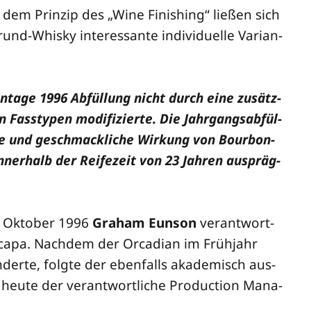
 dem Prin­zip des „Wine Finis­hing“ lie­ßen sich
-Whis­ky inter­es­san­te indi­vi­du­el­le Vari­an­
n­ta­ge 1996 Abfül­lung nicht durch eine zusätz­
n Fass­ty­pen modi­fi­zier­te. Die Jahr­gangs­ab­fül­
che und geschmack­li­che Wir­kung von Bour­bon-
nner­halb der Rei­fe­zeit von 23 Jah­ren aus­präg­
ab Okto­ber 1996
Gra­ham Eun­son
ver­ant­wort­
ca­pa. Nach­dem der Orca­di­an im Früh­jahr
der­te, folg­te der eben­falls aka­de­misch aus­
s heu­te der ver­ant­wort­li­che Pro­duc­tion Mana­