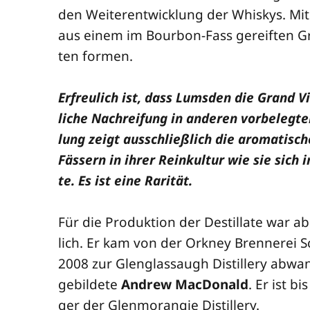
den Wei­ter­ent­wick­lung der Whis­kys. Mit
aus einem im Bour­bon-Fass gereif­ten Grund
ten formen.
Erfreu­lich ist, dass Lums­den die Grand Vi
li­che Nach­rei­fung in ande­ren vor­be­leg­te
lung zeigt aus­schließ­lich die aro­ma­ti­s
Fäs­sern in ihrer Rein­kul­tur wie sie sich i
te. Es ist eine Rarität.
Für die Pro­duk­ti­on der Destil­la­te war 
lich. Er kam von der Ork­ney Bren­ne­rei S
2008 zur Glen­glas­saugh Distil­lery abwan­
ge­bil­de­te
Andrew Mac­Do­nald
. Er ist bi
ger der Glen­mo­ran­gie Distillery.