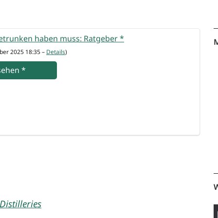
etrun­ken haben muss: Rat­ge­ber
*
M
­ber 2025 18:35 –
Details
)
se­hen
*
W
istilleries