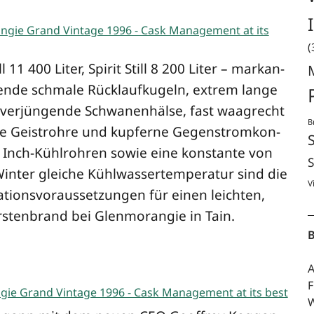
(
l 11 400 Liter, Spi­rit Still 8 200 Liter – mar­kan­
­zen­de schma­le Rück­lauf­ku­geln, extrem lan­ge
ver­jün­gen­de Schwa­nen­häl­se, fast waag­recht
B
n­ge Gei­st­roh­re und kup­fer­ne Gegen­strom­kon­
 Inch-Kühl­roh­ren sowie eine kon­stan­te von
S
­ter glei­che Kühl­was­ser­tem­pe­ra­tur sind die
V
­ti­ons­vor­aus­set­zun­gen für einen leich­ten,
rs­ten­brand bei Glen­mo­ran­gie in Tain.
B
A
F
W