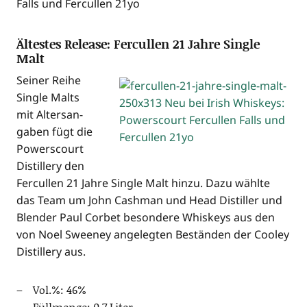
Ältestes Release: Fercullen 21 Jahre Single
Malt
Sei­ner Rei­he
Sin­gle Malts
mit Alters­an­
ga­ben fügt die
Powers­court
Distil­lery den
Fer­cul­len 21 Jah­re Sin­gle Malt hin­zu. Dazu wähl­te
das Team um John Cash­man und Head Distil­ler und
Blen­der Paul Cor­bet beson­de­re Whis­keys aus den
von Noel Sweeney ange­leg­ten Bestän­den der Coo­ley
Distil­lery aus.
Vol.%: 46%
Füll­men­ge: 0,7 Liter