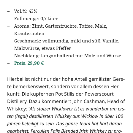
Vol.%: 43%
Füll­men­ge: 0,7 Liter
Aro­ma: Zimt, Gar­ten­früch­te, Tof­fee, Malz,
Kräuternoten
Geschmack: voll­mun­dig, mild und süß, Vanil­le,
Malz­wür­ze, etwas Pfeffer
Nach­klang: lang­an­hal­tend mit Malz und Würze
Preis: 29,90 €
Hier­bei ist nicht nur der hohe Anteil gemälz­ter Gers­
te bemer­kens­wert, son­dern vor allem des­sen Her­
kunft: Die kup­fer­nen Pot Stills der Powers­court
Distil­lery. Dazu kom­men­tiert John Cash­man, Head of
Whis­key:
“Als stol­zer Wick­lower ist es wun­der­bar am ers­
ten (legal) destil­lier­ten Whis­key aus Wick­low in über 100
Jah­ren betei­ligt zu sein. Das gan­ze Team hat hart dar­an
gear­bei­tet, Fer­cul­len Falls Blen­ded Irish Whis­key zu pro­