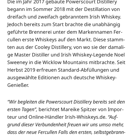
Die im Jahr 2017 gebau­te Powers­court Distil­lery
begann im Som­mer 2018 mit der Destil­la­ti­on von
drei­fach und zwei­fach gebrann­tem Irish Whis­key.
Jedoch bereits zum Start brach­te die unab­hän­gig
geführ­te Bren­ne­rei unter dem Mar­ken­na­men Fer­
cul­len ers­te Whis­keys auf den Markt. Die­se stamm­
ten aus der Coo­ley Distil­lery, von wo sie der dama­li­
ge Mas­ter Distil­ler und Irish Whis­key-Legen­de Noel
Sweeney in die Wick­low Moun­ta­ins mit­brach­te. Seit
Herbst 2019 erfreu­en Stan­dard-Abfül­lun­gen und
aus­ge­wähl­te Edi­tio­nen auch deut­sche Whiskey-
Genießer.
“Wir beglei­ten die Powers­court Distil­lery bereits seit den
ers­ten Tagen”,
berich­tet Marei­ke Spit­zer von Impor­
teur und Online-Händ­ler Irish-Whiskeys.de.
“Auf­
grund die­ser Ver­bun­den­heit freu­en wir uns umso mehr,
dass der neue Fer­cul­len Falls den ers­ten, selbst­ge­brann­