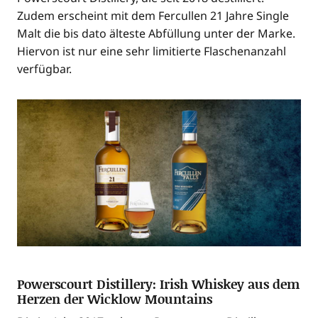
Zudem erscheint mit dem Fer­cul­len 21 Jah­re Sin­gle
Malt die bis dato ältes­te Abfül­lung unter der Mar­ke.
Hier­von ist nur eine sehr limi­tier­te Fla­schen­an­zahl
verfügbar.
Powerscourt Distillery: Irish Whiskey aus dem
Herzen der Wicklow Mountains