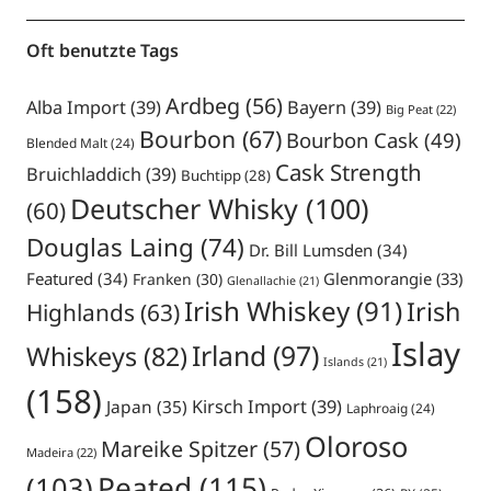
Oft benutzte Tags
Ardbeg
(56)
Alba Import
(39)
Bayern
(39)
Big Peat
(22)
Bourbon
(67)
Bourbon Cask
(49)
Blended Malt
(24)
Cask Strength
Bruichladdich
(39)
Buchtipp
(28)
Deutscher Whisky
(100)
(60)
Douglas Laing
(74)
Dr. Bill Lumsden
(34)
Featured
(34)
Glenmorangie
(33)
Franken
(30)
Glenallachie
(21)
Irish Whiskey
(91)
Irish
Highlands
(63)
Islay
Irland
(97)
Whiskeys
(82)
Islands
(21)
(158)
Japan
(35)
Kirsch Import
(39)
Laphroaig
(24)
Oloroso
Mareike Spitzer
(57)
Madeira
(22)
Peated
(115)
(103)