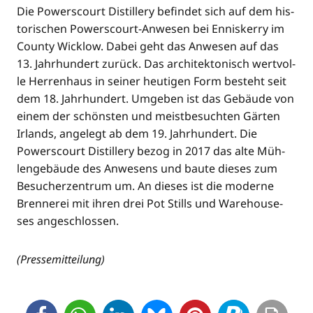
Die Powers­court Distil­lery befin­det sich auf dem his­
to­ri­schen Powers­court-Anwe­sen bei Ennis­ker­ry im
Coun­ty Wick­low. Dabei geht das Anwe­sen auf das
13. Jahr­hun­dert zurück. Das archi­tek­to­nisch wert­vol­
le Her­ren­haus in sei­ner heu­ti­gen Form besteht seit
dem 18. Jahr­hun­dert. Umge­ben ist das Gebäu­de von
einem der schöns­ten und meist­be­such­ten Gär­ten
Irlands, ange­legt ab dem 19. Jahr­hun­dert. Die
Powers­court Distil­lery bezog in 2017 das alte Müh­
len­ge­bäu­de des Anwe­sens und bau­te die­ses zum
Besu­cher­zen­trum um. An die­ses ist die moder­ne
Bren­ne­rei mit ihren drei Pot Stills und Warehouse­
ses angeschlossen.
(Pres­se­mit­tei­lung)