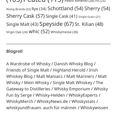
Pedro Ximenez
(26)
PX
(25)
Schottland
(54)
Sherry
(54)
Rye
(34)
Rising Brands
(22)
Sherry Cask
(57)
Single Cask
(41)
Single Grain
(21)
Speyside
(67)
St. Kilian
(48)
Single Malt
(43)
whic
(52)
Virgin Oak
(24)
Whiskymesse
(26)
Blogroll
A Wardrobe of Whisky
Danish Whisky Blog
Friends of Single Malt
Highland Herold
Irish
Whiskey Blog
Malt Maniacs
Malt Mariners
Malt
Whisky
Mein Whisky
Single Malt Whiskey
The
Gateway to Distilleries
Whisky Emporium
Whisky
Fun by Serge
Whisky-Helden
WhiskyExperts
WhiskyMerch
WhiskyNews.de
Whiskystats
whiskyundfrauen. auch für männer.
Whiskywissen