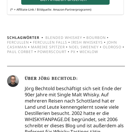
(* = Affi­lia­te-Link / Bild­quel­le: Amazon-Partnerprogramm)
SCHLAGWÖRTER
BLENDED WHISKEY
•
BOURBON
•
FERCULLEN
•
FERCULLEN FALLS
•
IRISH WHISKEYS
•
JOHN
CASHMAN
•
MAREIKE SPITZER
•
NOEL SWEENEY
•
OLOROSO
•
PAUL CORBET
•
POWERSCOURT
•
PX
•
WICKLOW
ÜBER
JÖRG BECHTOLD
Jörg Bechtold beschäftigt sich seit Ende der
90er Jahre mit Single Malt Whisky. Auf
mehreren Reisen nach Schottland hat er
Land und Leute kennengelernt sowie viele
Destillerien besucht. 2002 hatte er die
WHISKYFANPAGE.DE begründet, seit 2006
schreibt er dieses Blog und ist außerdem als
Referent für Whisky-Tastings tätig.