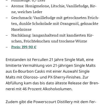
Aro­ma: Honig­me­lo­ne, Lit­schie, Vanil­le­fudge, Bir­
ne, wei­ches Leder
Geschmack: Vanil­le­fudge mit getrock­ne­ten Früch­
ten, dunk­le Scho­ko­la­de mit Oran­gen­öl, geknack­te
Haselnüsse
Nach­klang: lang­an­hal­tend mit kan­dier­ten Kir­
schen, Früch­te­ku­chen und tro­cke­ne Würze
Preis: 199,90 €
Ent­stan­den ist Fer­cul­len 21 Jah­re Sin­gle Malt, eine
limi­tier­te Ver­mäh­lung von 21-jäh­ri­gen Sin­gle Malts
aus Ex-Bour­bon Casks mit einer Aus­wahl Sin­gle
Malts mit Olo­ro­so- und PX-Sher­ry-Finis­hes. Zur
Abfül­lung kam das bis dato ältes­te Release der Bren­
ne­rei mit 46 Pro­zent Alkoholvolumen.
Zudem gibt die Powers­court Distil­lery mit dem Fer­