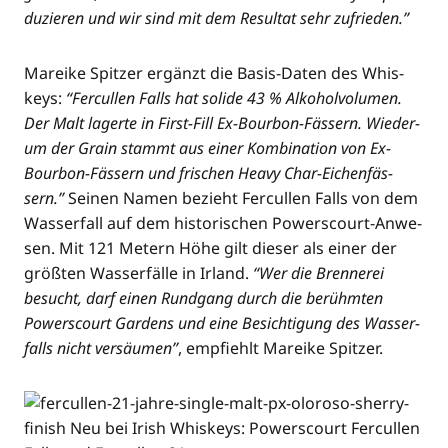
du­zie­ren und wir sind mit dem Resul­tat sehr zufrieden.”
Marei­ke Spit­zer ergänzt die Basis-Daten des Whis­
keys:
“Fer­cul­len Falls hat soli­de 43 % Alko­hol­vo­lu­men.
Der Malt lager­te in First-Fill Ex-Bour­bon-Fäs­sern. Wie­der­
um der Grain stammt aus einer Kom­bi­na­ti­on von Ex-
Bour­bon-Fäs­sern und fri­schen Hea­vy Char-Eichen­fäs­
sern.”
Sei­nen Namen bezieht Fer­cul­len Falls von dem
Was­ser­fall auf dem his­to­ri­schen Powers­court-Anwe­
sen. Mit 121 Metern Höhe gilt die­ser als einer der
größ­ten Was­ser­fäl­le in Irland.
“Wer die Bren­ne­rei
besucht, darf einen Rund­gang durch die berühm­ten
Powers­court Gar­dens und eine Besich­ti­gung des Was­ser­
falls nicht ver­säu­men”
, emp­fiehlt Marei­ke Spitzer.