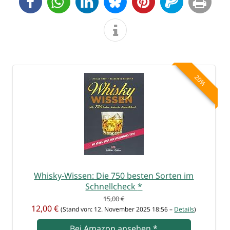
20%
Whis­ky-Wis­sen: Die 750 bes­ten Sor­ten im
Schnell­ch­eck
*
15,00 €
12,00 €
(Stand von: 12. Novem­ber 2025 18:56 –
Details
)
Bei Ama­zon anse­hen
*