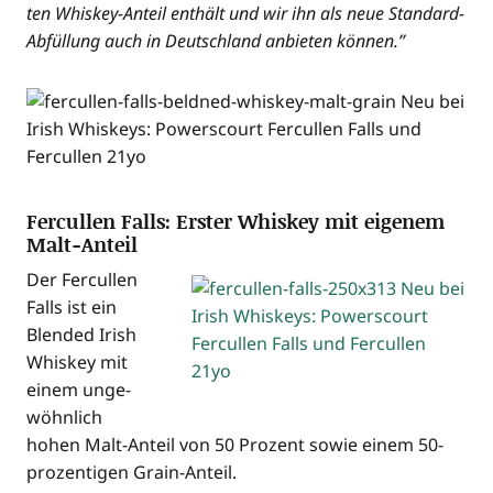
ten Whis­key-Anteil ent­hält und wir ihn als neue Stan­dard-
Abfül­lung auch in Deutsch­land anbie­ten können.”
Fercullen Falls: Erster Whiskey mit eigenem
Malt-Anteil
Der Fer­cul­len
Falls ist ein
Blen­ded Irish
Whis­key mit
einem unge­
wöhn­lich
hohen Malt-Anteil von 50 Pro­zent sowie einem 50-
pro­zen­ti­gen Grain-Anteil.