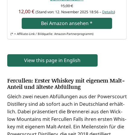
15,00 €
12,00 €
(Stand von: 12. Novem­ber 2025 18:56 –
Details
)
Bei Ama­zon anse­hen
*
(* = Affi­lia­te-Link / Bild­quel­le: Amazon-Partnerprogramm)
View this page in English
Fercullen: Erster Whiskey mit eigenem Malt-
Anteil und älteste Abfüllung
Gleich zwei neu­en Abfül­lun­gen aus der Powers­court
Distil­lery sind ab sofort auch in Deutsch­land erhält­
lich. Dabei prä­sen­tiert die Bren­ne­rei aus den Wick­
low Moun­ta­ins mit Fer­cul­len Falls ihren ers­ten Whis­
key mit eige­nem Malt-Anteil. Ein Mei­len­stein für die
Powers­court Distil­lery, die seit 2018 destil­liert.