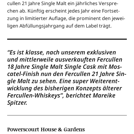
cul­len 21 Jah­re Sin­gle Malt ein jähr­li­ches Ver­spre­
chen ab. Künf­tig erscheint jedes Jahr eine Fort­set­
zung in limi­tier­ter Auf­la­ge, die pro­mi­nent den jewei­
li­gen Abfül­lungs­jahr­gang auf dem Label trägt.
“Es ist klas­se, nach unse­rem exklu­si­ven
und mitt­ler­wei­le aus­ver­kauf­ten Fer­cul­len
18 Jah­re Sin­gle Malt Sin­gle Cask mit Mos­
ca­tel-Finish nun den Fer­cul­len 21 Jah­re Sin­
gle Malt zu sehen. Eine super Wei­ter­ent­
wick­lung des bis­he­ri­gen Kon­zepts älte­rer
Fer­cul­len-Whis­keys”, berich­tet Marei­ke
Spitzer.
Powerscourt House & Gardens