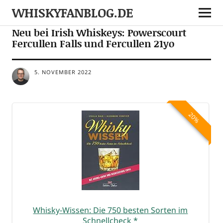
WHISKYFANBLOG.DE
NEWS
NOTES
Neu bei Irish Whiskeys: Powerscourt
Fercullen Falls und Fercullen 21yo
5. NOVEMBER 2022
20%
Whis­ky-Wis­sen: Die 750 bes­ten Sor­ten im
Schnell­ch­eck
*