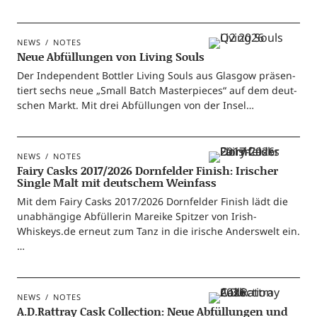
NEWS
NOTES
Neue Abfüllungen von Living Souls
Der Inde­pen­dent Bot­t­ler Living Souls aus Glas­gow prä­sen­
tiert sechs neue „Small Batch Mas­ter­pie­ces“ auf dem deut­
schen Markt. Mit drei Abfül­lun­gen von der Insel…
NEWS
NOTES
Fairy Casks 2017/2026 Dornfelder Finish: Irischer
Single Malt mit deutschem Weinfass
Mit dem Fairy Casks 2017/2026 Dorn­fel­der Finish lädt die
unab­hän­gi­ge Abfül­le­rin Marei­ke Spit­zer von Irish-
Whiskeys.de erneut zum Tanz in die iri­sche Anders­welt ein.
…
NEWS
NOTES
A.D.Rattray Cask Collection: Neue Abfüllungen und