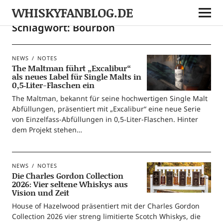
WHISKYFANBLOG.DE
Schlagwort:
Bourbon
NEWS
NOTES
The Maltman führt „Excalibur“
als neues Label für Single Malts in
0,5‑Liter-Flaschen ein
The Malt­man, bekannt für sei­ne hoch­wer­ti­gen Sin­gle Malt
Abfül­lun­gen, prä­sen­tiert mit „Exca­li­bur“ eine neue Serie
von Ein­­zel­­fass-Abfül­­lun­­gen in 0,5‑Liter-Flaschen. Hin­ter
dem Pro­jekt stehen…
NEWS
NOTES
Die Charles Gordon Collection
2026: Vier seltene Whiskys aus
Vision und Zeit
House of Hazel­wood prä­sen­tiert mit der Charles Gor­don
Coll­ec­tion 2026 vier streng limi­tier­te Scotch Whis­kys, die