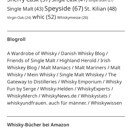
Single Grain
(21)
Speyside
(67)
St. Kilian
(48)
Single Malt
(43)
whic
(52)
Virgin Oak
(24)
Whiskymesse
(26)
Blogroll
A Wardrobe of Whisky
Danish Whisky Blog
Friends of Single Malt
Highland Herold
Irish
Whiskey Blog
Malt Maniacs
Malt Mariners
Malt
Whisky
Mein Whisky
Single Malt Whiskey
The
Gateway to Distilleries
Whisky Emporium
Whisky
Fun by Serge
Whisky-Helden
WhiskyExperts
WhiskyMerch
WhiskyNews.de
Whiskystats
whiskyundfrauen. auch für männer.
Whiskywissen
Whisky-Bücher bei Amazon