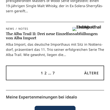
preis­ge­krön­ten Mas­ters of Wood Serie vor­ge­stellt: einen
19-jäh­ri­­gen Sin­gle Malt Whis­ky, der in Ex-Sole­ra-Sher­ry­­fäs­­
sern gereift…
NEWS
NOTES
The Alba Trail 11: Drei neue Einzelfassabfüllungen
von Alba Import
Alba Import, das deut­sche Import­haus mit Sitz in Not­tens­
dorf, prä­sen­tiert das 11. Trio sei­ner erfolg­rei­chen Serie The
Alba Trail. Wie gewohnt, lie­gen die…
1
2
…
7
ÄLTERE
Meine Expertenmeinungen bei idealo