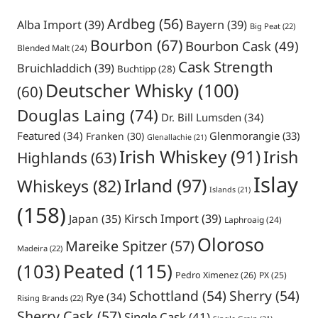
Ardbeg
(56)
Alba Import
(39)
Bayern
(39)
Big Peat
(22)
Bourbon
(67)
Bourbon Cask
(49)
Blended Malt
(24)
Cask Strength
Bruichladdich
(39)
Buchtipp
(28)
Deutscher Whisky
(100)
(60)
Douglas Laing
(74)
Dr. Bill Lumsden
(34)
Featured
(34)
Glenmorangie
(33)
Franken
(30)
Glenallachie
(21)
Irish Whiskey
(91)
Irish
Highlands
(63)
Islay
Irland
(97)
Whiskeys
(82)
Islands
(21)
(158)
Japan
(35)
Kirsch Import
(39)
Laphroaig
(24)
Oloroso
Mareike Spitzer
(57)
Madeira
(22)
Peated
(115)
(103)
Pedro Ximenez
(26)
PX
(25)
Schottland
(54)
Sherry
(54)
Rye
(34)
Rising Brands
(22)
Sherry Cask
(57)
Single Cask
(41)