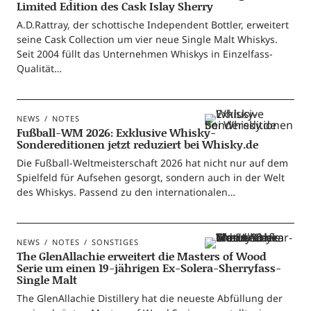
Limited Edition des Cask Islay Sherry
A.D.Rattray, der schot­ti­sche Inde­pen­dent Bot­t­ler, erwei­tert
sei­ne Cask Coll­ec­tion um vier neue Sin­gle Malt Whis­kys.
Seit 2004 füllt das Unter­neh­men Whis­kys in Einzelfass-
Qualität…
NEWS
NOTES
Fußball-WM 2026: Exklusive Whisky-
Sondereditionen jetzt reduziert bei Whisky.de
Die Fuß­­ball-Wel­t­­meis­­ter­­schaft 2026 hat nicht nur auf dem
Spiel­feld für Auf­se­hen gesorgt, son­dern auch in der Welt
des Whis­kys. Pas­send zu den internationalen…
NEWS
NOTES
SONSTIGES
The GlenAllachie erweitert die Masters of Wood
Serie um einen 19-jährigen Ex-Solera-Sherryfass-
Single Malt
The Glen­Al­lachie Distil­lery hat die neu­es­te Abfül­lung der