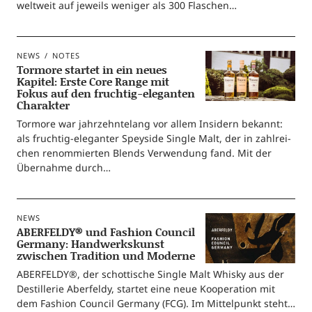
welt­weit auf jeweils weni­ger als 300 Flaschen…
NEWS
NOTES
Tormore startet in ein neues
Kapitel: Erste Core Range mit
Fokus auf den fruchtig-eleganten
Charakter
Tor­mo­re war jahr­zehn­te­lang vor allem Insi­dern bekannt:
als fruch­­tig-ele­­gan­­ter Spey­si­de Sin­gle Malt, der in zahl­rei­
chen renom­mier­ten Blends Ver­wen­dung fand. Mit der
Über­nah­me durch…
NEWS
ABERFELDY® und Fashion Council
Germany: Handwerkskunst
zwischen Tradition und Moderne
ABERFELDY®, der schot­ti­sche Sin­gle Malt Whis­ky aus der
Destil­le­rie Aber­fel­dy, star­tet eine neue Koope­ra­ti­on mit
dem Fashion Coun­cil Ger­ma­ny (FCG). Im Mit­tel­punkt steht…