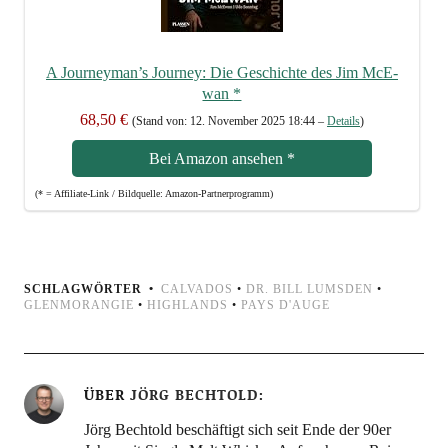
A Journeyman’s Jour­ney: Die Geschich­te des Jim McE­
wan
*
68,50 €
(Stand von: 12. Novem­ber 2025 18:44 –
Details
)
Bei Ama­zon anse­hen
*
(* = Affi­lia­te-Link / Bild­quel­le: Amazon-Partnerprogramm)
SCHLAGWÖRTER
CALVADOS
•
DR. BILL LUMSDEN
•
GLENMORANGIE
•
HIGHLANDS
•
PAYS D'AUGE
ÜBER
JÖRG BECHTOLD
Jörg Bechtold beschäftigt sich seit Ende der 90er