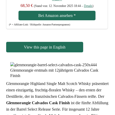
68,50 €
(Stand von: 12. Novem­ber 2025 18:44 –
Details
)
Bei Ama­zon anse­hen
*
(* = Affi­lia­te-Link / Bild­quel­le: Amazon-Partnerprogramm)
View this page in English
Glen­mo­ran­gie High­land Sin­gle Malt Scotch Whis­ky prä­sen­tiert
einen ein­zig­ar­tig, fruch­tig-flo­ra­len Whis­ky – den ers­ten der
Destil­le­rie, der in fran­zö­si­schen Cal­va­dos-Fäs­sern reif­te. Der
Glen­mo­ran­gie Cal­va­dos Cask Finish
ist die fünf­te Abfül­lung
in der Bar­rel Sel­ect Release Serie. Für ins­ge­samt 12 Jah­re