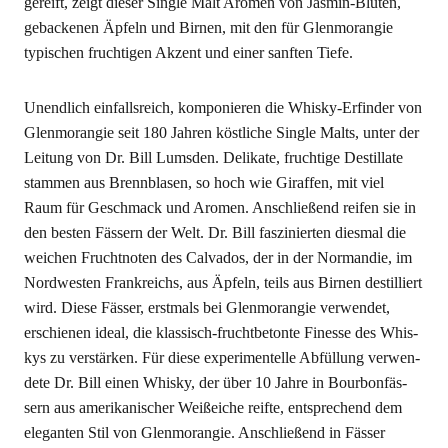
gereift, zeigt die­ser Sin­gle Malt Aro­men von Jas­min-Blü­ten,
geba­cke­nen Äpfeln und Bir­nen, mit den für Glen­mo­ran­gie
typi­schen fruch­ti­gen Akzent und einer sanf­ten Tiefe.
Unend­lich ein­falls­reich, kom­po­nie­ren die Whis­ky-Erfin­der von
Glen­mo­ran­gie seit 180 Jah­ren köst­li­che Sin­gle Malts, unter der
Lei­tung von Dr. Bill Lums­den. Deli­ka­te, fruch­ti­ge Destil­la­te
stam­men aus Brenn­bla­sen, so hoch wie Giraf­fen, mit viel
Raum für Geschmack und Aro­men. Anschlie­ßend rei­fen sie in
den bes­ten Fäs­sern der Welt. Dr. Bill fas­zi­nier­ten dies­mal die
wei­chen Frucht­no­ten des Cal­va­dos, der in der Nor­man­die, im
Nord­wes­ten Frank­reichs, aus Äpfeln, teils aus Bir­nen destil­liert
wird. Die­se Fäs­ser, erst­mals bei Glen­mo­ran­gie ver­wen­det,
erschie­nen ide­al, die klas­sisch-frucht­be­ton­te Fines­se des Whis­
kys zu ver­stär­ken. Für die­se expe­ri­men­tel­le Abfül­lung ver­wen­
de­te Dr. Bill einen Whis­ky, der über 10 Jah­re in Bour­bon­fäs­
sern aus ame­ri­ka­ni­scher Weiß­ei­che reif­te, ent­spre­chend dem
ele­gan­ten Stil von Glen­mo­ran­gie. Anschlie­ßend in Fäs­ser