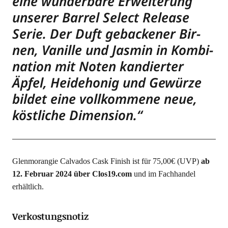
eine wun­der­ba­re Erwei­te­rung
unse­rer Bar­rel Sel­ect Release
Serie. Der Duft geba­cke­ner Bir­
nen, Vanil­le und Jas­min in Kom­bi­
na­ti­on mit Noten kan­dier­ter
Äpfel, Hei­de­ho­nig und Gewür­ze
bil­det eine voll­kom­me­ne neue,
köst­li­che Dimension.“
Glen­mo­ran­gie Cal­va­dos Cask Finish ist für 75,00€ (UVP)
ab
12. Febru­ar 2024 über Clos19.com
und im Fach­han­del
erhältlich.
Verkostungsnotiz