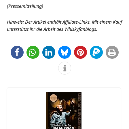
(Pres­se­mit­tei­lung)
Hin­weis: Der Arti­kel ent­hält Affi­lia­te-Links. Mit einem Kauf
unter­stützt ihr die Arbeit des Whiskyfanblogs.