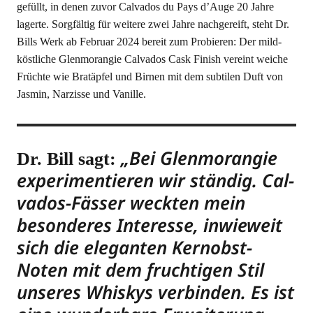
gefüllt, in denen zuvor Cal­va­dos du Pays d’Au­ge 20 Jah­re
lager­te. Sorg­fäl­tig für wei­te­re zwei Jah­re nach­ge­reift, steht Dr.
Bills Werk ab Febru­ar 2024 bereit zum Pro­bie­ren: Der mild-
köst­li­che Glen­mo­ran­gie Cal­va­dos Cask Finish ver­eint wei­che
Früch­te wie Brat­äp­fel und Bir­nen mit dem sub­ti­len Duft von
Jas­min, Nar­zis­se und Vanille.
„Bei Glen­mo­ran­gie
Dr. Bill sagt:
expe­ri­men­tie­ren wir stän­dig. Cal­
va­dos-Fäs­ser weck­ten mein
beson­de­res Inter­es­se, inwie­weit
sich die ele­gan­ten Kern­obst-
Noten mit dem fruch­ti­gen Stil
unse­res Whis­kys ver­bin­den. Es ist