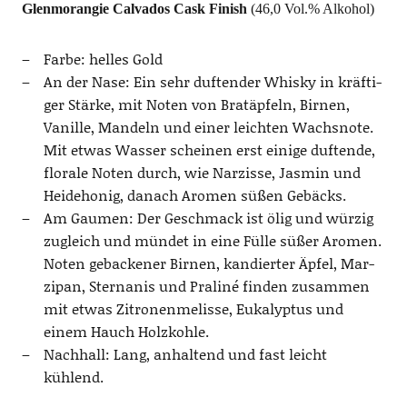
Glen­mo­ran­gie Cal­va­dos Cask Finish
(46,0 Vol.% Alkohol)
Far­be: hel­les Gold
An der Nase: Ein sehr duf­ten­der Whis­ky in kräf­ti­
ger Stär­ke, mit Noten von Brat­äp­feln, Bir­nen,
Vanil­le, Man­deln und einer leich­ten Wachs­no­te.
Mit etwas Was­ser schei­nen erst eini­ge duf­ten­de,
flo­ra­le Noten durch, wie Nar­zis­se, Jas­min und
Hei­de­ho­nig, danach Aro­men süßen Gebäcks.
Am Gau­men: Der Geschmack ist ölig und wür­zig
zugleich und mün­det in eine Fül­le süßer Aro­men.
Noten geba­cke­ner Bir­nen, kan­dier­ter Äpfel, Mar­
zi­pan, Stern­anis und Pra­li­né fin­den zusam­men
mit etwas Zitro­nen­me­lis­se, Euka­lyp­tus und
einem Hauch Holzkohle.
Nach­hall: Lang, anhal­tend und fast leicht
kühlend.