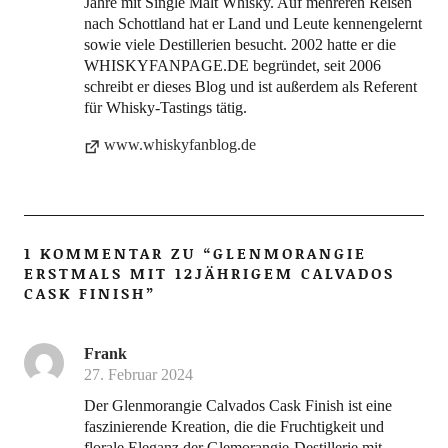
Jahre mit Single Malt Whisky. Auf mehreren Reisen
nach Schottland hat er Land und Leute kennengelernt
sowie viele Destillerien besucht. 2002 hatte er die
WHISKYFANPAGE.DE begründet, seit 2006
schreibt er dieses Blog und ist außerdem als Referent
für Whisky-Tastings tätig.
www.whiskyfanblog.de
1 KOMMENTAR ZU “
GLENMORANGIE
ERSTMALS MIT 12JÄHRIGEM CALVADOS
CASK FINISH
”
Frank
27. Februar 2024
Der Glen­mo­ran­gie Cal­va­dos Cask Finish ist eine
fas­zi­nie­ren­de Krea­ti­on, die die Fruch­tig­keit und
flo­ra­le Ele­ganz der Glem­oran­gie-Destil­le­rie mit