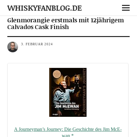
WHISKYFANBLOG.DE
NEWS
NOTES
Glenmorangie erstmals mit 12jährigem
Calvados Cask Finish
3. FEBRUAR 2024
A Journeyman’s Jour­ney: Die Geschich­te des Jim McE­
wan
*