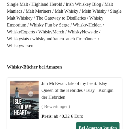
Single Malt
Highland Herold
Irish Whiskey Blog
Malt
Maniacs
Malt Mariners
Malt Whisky
Mein Whisky
Single
Malt Whiskey
The Gateway to Distilleries
Whisky
Emporium
Whisky Fun by Serge
Whisky-Helden
WhiskyExperts
WhiskyMerch
WhiskyNews.de
Whiskystats
whiskyundfrauen. auch für männer.
Whiskywissen
Whisky-Bücher bei Amazon
Jim McEwan: Isle of my heart: Islay -
Queen of the Hebrides / Islay - Königin
der Hebriden
( Bewertungen)
Preis:
ab 40,32 € Euro
Bei Amazon kaufen