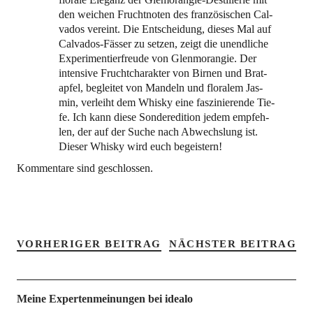
den wei­chen Frucht­no­ten des fran­zö­si­schen Cal­
va­dos ver­eint. Die Ent­schei­dung, die­ses Mal auf
Cal­va­dos-Fäs­ser zu set­zen, zeigt die unend­li­che
Expe­ri­men­tier­freu­de von Glen­mo­ran­gie. Der
inten­si­ve Frucht­cha­rak­ter von Bir­nen und Brat­
ap­fel, beglei­tet von Man­deln und flo­ra­lem Jas­
min, ver­leiht dem Whis­ky eine fas­zi­nie­ren­de Tie­
fe. Ich kann die­se Son­der­edi­ti­on jedem emp­feh­
len, der auf der Suche nach Abwechs­lung ist.
Die­ser Whis­ky wird euch begeistern!
Kommentare sind geschlossen.
VORHERIGER BEITRAG
NÄCHSTER BEITRAG
Meine Expertenmeinungen bei idealo