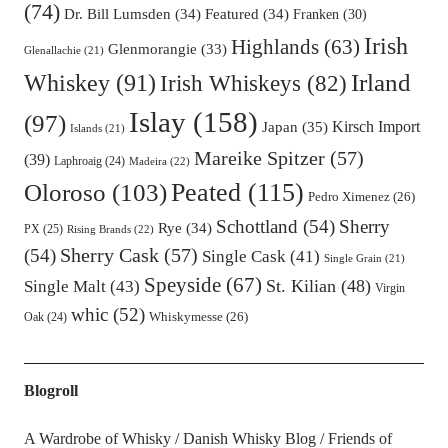
(74)
Dr. Bill Lumsden
(34)
Featured
(34)
Franken
(30)
Irish
Highlands
(63)
Glenmorangie
(33)
Glenallachie
(21)
Irland
Whiskey
(91)
Irish Whiskeys
(82)
Islay
(158)
(97)
Kirsch Import
Japan
(35)
Islands
(21)
Mareike Spitzer
(57)
(39)
Laphroaig
(24)
Madeira
(22)
Oloroso
(103)
Peated
(115)
Pedro Ximenez
(26)
Schottland
(54)
Sherry
Rye
(34)
PX
(25)
Rising Brands
(22)
Sherry Cask
(57)
(54)
Single Cask
(41)
Single Grain
(21)
Speyside
(67)
St. Kilian
(48)
Single Malt
(43)
Virgin
whic
(52)
Oak
(24)
Whiskymesse
(26)
Blogroll
A Wardrobe of Whisky
Danish Whisky Blog
Friends of