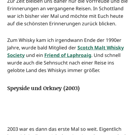
Zur Zeit blei­ben uns daher nur die Vor­freu­de und die
Erin­ne­run­gen an ver­gan­ge­ne Rei­sen. In Schott­land
war ich bis­her vier Mal und möch­te mit Euch heu­te
auf die schöns­ten Erin­ne­run­gen zurück blicken.
Zum Whis­ky kam ich irgend­wann Ende der 1990er
Jah­re, wur­de bald Mit­glied der
Scotch Malt Whis­ky
Socie­ty
und ein
Fri­end of Laphro­aig
. Und schnell
wur­de auch die Sehn­sucht nach einer Rei­se ins
gelob­te Land des Whis­kys immer größer.
Speyside und Orkney (2003)
2003 war es dann das ers­te Mal so weit. Eigent­lich