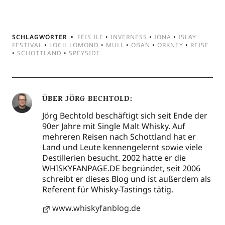
SCHLAGWÖRTER
FEIS ILE
•
INVERNESS
•
IONA
•
ISLAY
FESTIVAL
•
LOCH LOMOND
•
MULL
•
OBAN
•
ORKNEY
•
REISE
•
SCHOTTLAND
•
SPEYSIDE
ÜBER
JÖRG BECHTOLD
Jörg Bechtold beschäftigt sich seit Ende der
90er Jahre mit Single Malt Whisky. Auf
mehreren Reisen nach Schottland hat er
Land und Leute kennengelernt sowie viele
Destillerien besucht. 2002 hatte er die
WHISKYFANPAGE.DE begründet, seit 2006
schreibt er dieses Blog und ist außerdem als
Referent für Whisky-Tastings tätig.
www.whiskyfanblog.de