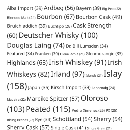
Ardbeg
(56)
Alba Import
(39)
Bayern
(39)
Big Peat
(22)
Bourbon
(67)
Bourbon Cask
(49)
Blended Malt
(24)
Cask Strength
Bruichladdich
(39)
Buchtipp
(28)
Deutscher Whisky
(100)
(60)
Douglas Laing
(74)
Dr. Bill Lumsden
(34)
Featured
(34)
Glenmorangie
(33)
Franken
(30)
Glenallachie
(21)
Irish Whiskey
(91)
Irish
Highlands
(63)
Islay
Irland
(97)
Whiskeys
(82)
Islands
(21)
(158)
Japan
(35)
Kirsch Import
(39)
Laphroaig
(24)
Oloroso
Mareike Spitzer
(57)
Madeira
(22)
Peated
(115)
(103)
Pedro Ximenez
(26)
PX
(25)
Schottland
(54)
Sherry
(54)
Rye
(34)
Rising Brands
(22)
Sherry Cask
(57)
Single Cask
(41)
Single Grain
(21)