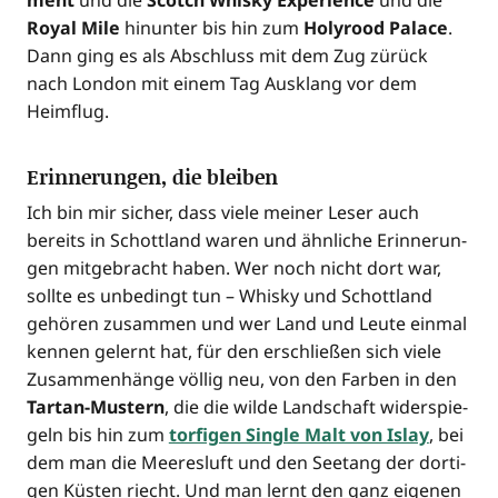
ment
und die
Scotch Whis­ky Expe­ri­ence
und die
Roy­al Mile
hin­un­ter bis hin zum
Holy­ro­od Palace
.
Dann ging es als Abschluss mit dem Zug zürück
nach Lon­don mit einem Tag Aus­klang vor dem
Heimflug.
Erinnerungen, die bleiben
Ich bin mir sicher, dass vie­le mei­ner Leser auch
bereits in Schott­land waren und ähn­li­che Erin­ne­run­
gen mit­ge­bracht haben. Wer noch nicht dort war,
soll­te es unbe­dingt tun – Whis­ky und Schott­land
gehö­ren zusam­men und wer Land und Leu­te ein­mal
ken­nen gelernt hat, für den erschlie­ßen sich vie­le
Zusam­men­hän­ge völ­lig neu, von den Far­ben in den
Tar­tan-Mus­tern
, die die wil­de Land­schaft wider­spie­
geln bis hin zum
tor­fi­gen Sin­gle Malt von Islay
, bei
dem man die Mee­res­luft und den See­tang der dor­ti­
gen Küs­ten riecht. Und man lernt den ganz eige­nen