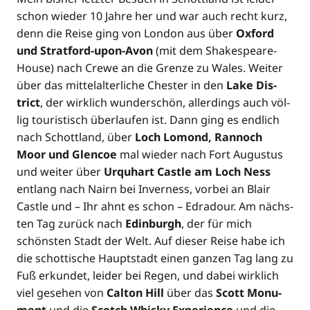
schon wie­der 10 Jah­re her und war auch recht kurz,
denn die Rei­se ging von Lon­don aus über
Oxford
und Strat­ford-upon-Avon
(mit dem Shake­speare-
House) nach Cre­we an die Gren­ze zu Wales. Wei­ter
über das mit­tel­al­ter­li­che Ches­ter in den
Lake Dis­
trict
, der wirk­lich wun­der­schön, aller­dings auch völ­
lig tou­ris­tisch über­lau­fen ist. Dann ging es end­lich
nach Schott­land, über
Loch Lomond, Ran­noch
Moor und Glen­coe
mal wie­der nach Fort Augus­tus
und wei­ter über
Urquhart Cast­le am Loch Ness
ent­lang nach Nairn bei Inver­ness, vor­bei an Blair
Cast­le und – Ihr ahnt es schon – Edra­dour. Am nächs­
ten Tag zurück nach
Edin­burgh
, der für mich
schöns­ten Stadt der Welt. Auf die­ser Rei­se habe ich
die schot­ti­sche Haupt­stadt einen gan­zen Tag lang zu
Fuß erkun­det, lei­der bei Regen, und dabei wirk­lich
viel gese­hen von
Cal­ton Hill
über das
Scott Monu­