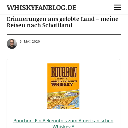
WHISKYFANBLOG.DE
TRAVEL
Erinnerungen ans gelobte Land – meine
Reisen nach Schottland
6. MAI 2020
Bour­bon: Ein Bekennt­nis zum Ame­ri­ka­ni­schen
Whis­key
*