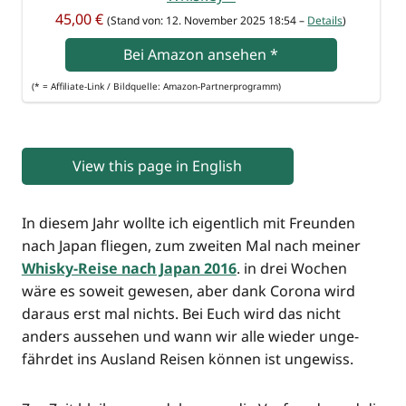
45,00 €
(Stand von: 12. Novem­ber 2025 18:54 –
Details
)
Bei Ama­zon anse­hen
*
(* = Affi­lia­te-Link / Bild­quel­le: Amazon-Partnerprogramm)
View this page in English
In die­sem Jahr woll­te ich eigent­lich mit Freun­den
nach Japan flie­gen, zum zwei­ten Mal nach mei­ner
Whis­ky-Rei­se nach Japan 2016
. in drei Wochen
wäre es soweit gewe­sen, aber dank Coro­na wird
dar­aus erst mal nichts. Bei Euch wird das nicht
anders aus­se­hen und wann wir alle wie­der unge­
fähr­det ins Aus­land Rei­sen kön­nen ist ungewiss.