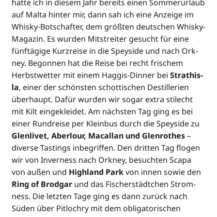
hat­te ich in die­sem Jahr bereits einen Som­mer­ur­laub
auf Mal­ta hin­ter mir, dann sah ich eine Anzei­ge im
Whis­ky-Bot­schaf­ter, dem größ­ten deut­schen Whis­ky-
Maga­zin. Es wur­den Mit­strei­ter gesucht für eine
fünf­tä­gi­ge Kurz­rei­se in die Spey­si­de und nach Ork­
ney. Begon­nen hat die Rei­se bei recht fri­schem
Herbst­wet­ter mit einem Hag­gis-Din­ner bei
Stra­this­
la
, einer der schöns­ten schot­ti­schen Destil­le­rien
über­haupt. Dafür wur­den wir sogar extra stil­echt
mit Kilt ein­ge­klei­det. Am nächs­ten Tag ging es bei
einer Rund­rei­se per Klein­bus durch die Spey­si­de zu
Glen­li­vet, Aber­lour, Macal­lan und Glen­ro­thes
–
diver­se Tastings inbe­grif­fen. Den drit­ten Tag flo­gen
wir von Inver­ness nach Ork­ney, besuch­ten Sca­pa
von außen und
High­land Park
von innen sowie den
Ring of Brod­gar
und das Fischer­städt­chen Strom­
ness. Die letz­ten Tage ging es dann zurück nach
Süden über Pit­lochry mit dem obli­ga­to­ri­schen