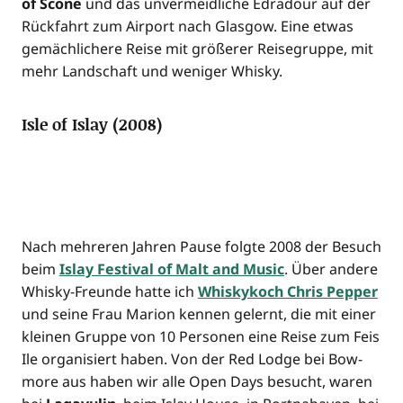
of Sco­ne
und das unver­meid­li­che Edra­dour auf der
Rück­fahrt zum Air­port nach Glas­gow. Eine etwas
gemäch­li­che­re Rei­se mit grö­ße­rer Rei­se­grup­pe, mit
mehr Land­schaft und weni­ger Whisky.
Isle of Islay (2008)
Nach meh­re­ren Jah­ren Pau­se folg­te 2008 der Besuch
beim
Islay Fes­ti­val of Malt and Music
. Über ande­re
Whis­ky-Freun­de hat­te ich
Whis­ky­koch Chris Pep­per
und sei­ne Frau Mari­on ken­nen gelernt, die mit einer
klei­nen Grup­pe von 10 Per­so­nen eine Rei­se zum Feis
Ile orga­ni­siert haben. Von der Red Lodge bei Bow­
mo­re aus haben wir alle Open Days besucht, waren