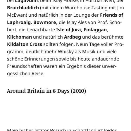
bei
Lag­avu­lin
, beim Islay House, in Port­na­ha­ven, bei
Bruich­lad­dich
(mit einem Warehouse-Tasting mit Jim
McE­wan) und natür­lich in der Lounge der
Fri­ends of
Laphro­aig. Bow­mo­re,
die Islay Ales von Prof. Scho­
bert, die benach­bar­te
Isle of Jura, Fin­lag­gan,
Kilcho­man
und natür­lich
Ard­beg
und das berühm­te
Kild­al­ton Cross
soll­ten fol­gen. Neun Tage vol­ler Pro­
gramm, deut­lich mehr Whis­ky als Musik und vie­le
schö­ne Erin­ne­run­gen sowie bis heu­te andau­ern­de
Freund­schaf­ten waren ein Ergeb­nis die­ser unver­
gess­li­chen Reise.
Around Britain in 8 Days (2010)
Mein bis­her letz­ter Besuch in Schott­land ist lei­der