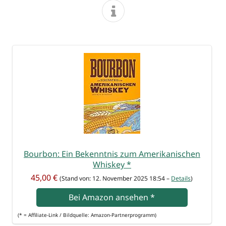
Bour­bon: Ein Bekennt­nis zum Ame­ri­ka­ni­schen
Whis­key
*
45,00 €
(Stand von: 12. Novem­ber 2025 18:54 –
Details
)
Bei Ama­zon anse­hen
*
(* = Affi­lia­te-Link / Bild­quel­le: Amazon-Partnerprogramm)