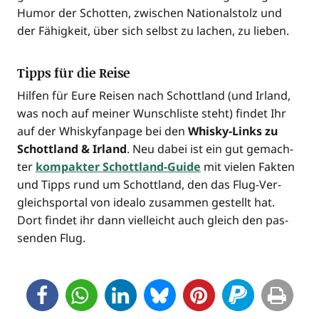
Humor der Schot­ten, zwi­schen Natio­nal­stolz und
der Fähig­keit, über sich selbst zu lachen, zu lieben.
Tipps für die Reise
Hil­fen für Eure Rei­sen nach Schott­land (und Irland,
was noch auf mei­ner Wunsch­lis­te steht) fin­det Ihr
auf der Whis­ky­fan­page bei den
Whis­ky-Links zu
Schott­land & Irland
. Neu dabei ist ein gut gemach­
ter
kom­pak­ter Schott­land-Gui­de
mit vie­len Fak­ten
und Tipps rund um Schott­land, den das Flug-Ver­
gleichs­por­tal von idea­lo zusam­men gestellt hat.
Dort fin­det ihr dann viel­leicht auch gleich den pas­
sen­den Flug.
2