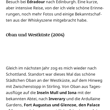
Besuch bei
Edra­dour
nach Edin­burgh. Eine kur­ze,
aber inten­si­ve Rei­se, von der ich vie­le schö­ne Erin­ne­
run­gen, noch mehr Fotos und eini­ge Bekannt­schaf­
ten aus der Whis­ky­sze­ne mit­ge­bracht habe.
Oban und Westküste (2004)
Gleich im nächs­ten Jahr zog es mich wie­der nach
Schott­land. Stand­ort war die­ses Mal das schö­ne
Städt­chen Oban an der West­küs­te, auf dem Hin­weg
mit Zwi­schen­stopp in Stir­ling. Von Oban aus Tages­
aus­flü­ge auf die
Inseln Mull und Iona
mit der
bekann­ten Abtei, nach
Invera­ry
und die Ardul­lai­ne
Gar­dens,
Fort Augus­tus und Glen­coe, den Palace