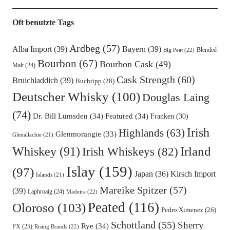
Oft benutzte Tags
Ardbeg
(57)
Alba Import
(39)
Bayern
(39)
Blended
Big Peat
(22)
Bourbon
(67)
Bourbon Cask
(49)
Malt
(24)
Cask Strength
(60)
Bruichladdich
(39)
Buchtipp
(28)
Deutscher Whisky
(100)
Douglas Laing
(74)
Dr. Bill Lumsden
(34)
Featured
(34)
Franken
(30)
Irish
Highlands
(63)
Glenmorangie
(33)
Glenallachie
(21)
Irland
Whiskey
(91)
Irish Whiskeys
(82)
Islay
(159)
(97)
Kirsch Import
Japan
(36)
Islands
(21)
Mareike Spitzer
(57)
(39)
Laphroaig
(24)
Madeira
(22)
Peated
(116)
Oloroso
(103)
Pedro Ximenez
(26)
Schottland
(55)
Sherry
Rye
(34)
PX
(25)
Rising Brands
(22)