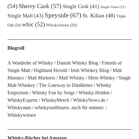
Sherry Cask
(57)
(54)
Single Cask
(41)
Single Grain
(21)
Speyside
(67)
St. Kilian
(48)
Single Malt
(43)
Virgin
whic
(52)
Oak
(24)
Whiskymesse
(26)
Blogroll
A Wardrobe of Whisky
Danish Whisky Blog
Friends of
Single Malt
Highland Herold
Irish Whiskey Blog
Malt
Maniacs
Malt Mariners
Malt Whisky
Mein Whisky
Single
Malt Whiskey
The Gateway to Distilleries
Whisky
Emporium
Whisky Fun by Serge
Whisky-Helden
WhiskyExperts
WhiskyMerch
WhiskyNews.de
Whiskystats
whiskyundfrauen. auch für männer.
Whiskywissen
Whisky-Bücher bei Amazon