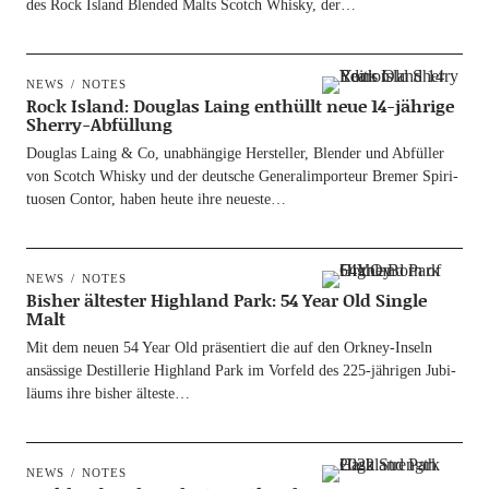
des Rock Island Blen­ded Malts Scotch Whis­ky, der…
NEWS
NOTES
Rock Island: Douglas Laing enthüllt neue 14-jährige
Sherry-Abfüllung
Dou­glas Laing & Co, unab­hän­gi­ge Her­stel­ler, Blen­der und Abfül­ler
von Scotch Whis­ky und der deut­sche Gene­ral­im­por­teur Bre­mer Spi­ri­
tuo­sen Con­tor, haben heu­te ihre neueste…
NEWS
NOTES
Bisher ältester Highland Park: 54 Year Old Single
Malt
Mit dem neu­en 54 Year Old prä­sen­tiert die auf den Ork­­ney-Inseln
ansäs­si­ge Destil­le­rie High­land Park im Vor­feld des 225-jäh­ri­­gen Jubi­
lä­ums ihre bis­her älteste…
NEWS
NOTES