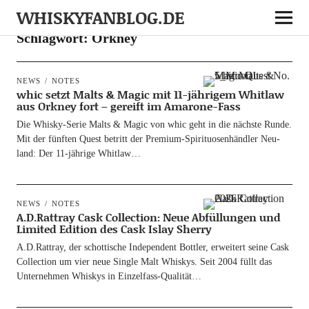
WHISKYFANBLOG.DE
Schlagwort:
Orkney
NEWS
NOTES
whic setzt Malts & Magic mit 11-jährigem Whitlaw
aus Orkney fort – gereift im Amarone-Fass
Die Whis­ky-Serie Malts & Magic von whic geht in die nächs­te Run­de.
Mit der fünf­ten Quest betritt der Pre­­mi­um-Spi­ri­­tuo­­sen­hän­d­­ler Neu­
land: Der 11-jäh­ri­­ge Whitlaw…
NEWS
NOTES
A.D.Rattray Cask Collection: Neue Abfüllungen und
Limited Edition des Cask Islay Sherry
A.D.Rattray, der schot­ti­sche Inde­pen­dent Bot­t­ler, erwei­tert sei­ne Cask
Coll­ec­tion um vier neue Sin­gle Malt Whis­kys. Seit 2004 füllt das
Unter­neh­men Whis­kys in Einzelfass-Qualität…