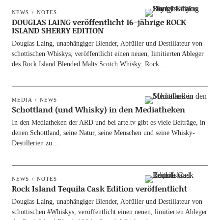
NEWS
NOTES
DOUGLAS LAING veröffentlicht 16-jährige ROCK
ISLAND SHERRY EDITION
Dou­glas Laing, unab­hän­gi­ger Blen­der, Abfül­ler und Destil­la­teur von
schot­ti­schen Whis­kys, ver­öf­fent­licht einen neu­en, limi­tier­ten Able­ger
des Rock Island Blen­ded Malts Scotch Whis­ky: Rock…
MEDIA
NEWS
Schottland (und Whisky) in den Mediatheken
In den Media­the­ken der ARD und bei arte.tv gibt es vie­le Bei­trä­ge, in
denen Schott­land, sei­ne Natur, sei­ne Men­schen und sei­ne Whis­ky-
Destil­­le­ri­en zu…
NEWS
NOTES
Rock Island Tequila Cask Edition veröffentlicht
Dou­glas Laing, unab­hän­gi­ger Blen­der, Abfül­ler und Destil­la­teur von
schot­ti­schen #Whis­kys, ver­öf­fent­licht einen neu­en, limi­tier­ten Able­ger