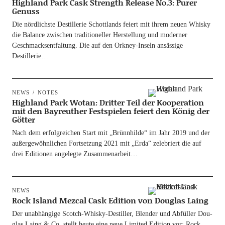
Highland Park Cask Strength Release No.3: Purer
Genuss
Die nörd­lichs­te Destil­le­rie Schott­lands fei­ert mit ihrem neu­en Whis­ky
die Balan­ce zwi­schen tra­di­tio­nel­ler Her­stel­lung und moder­ner
Geschmacks­ent­fal­tung. Die auf den Ork­­ney-Inseln ansäs­si­ge
Destillerie…
NEWS
NOTES
Highland Park Wotan: Dritter Teil der Kooperation
mit den Bayreuther Festspielen feiert den König der
Götter
Nach dem erfolg­rei­chen Start mit „Brünn­hil­de“ im Jahr 2019 und der
außer­ge­wöhn­li­chen Fort­set­zung 2021 mit „Erda“ zele­briert die auf
drei Edi­tio­nen ange­leg­te Zusammenarbeit…
NEWS
Rock Island Mezcal Cask Edition von Douglas Laing
Der unab­hän­gi­ge Scotch-Whis­ky-Destil­­ler, Blen­der und Abfül­ler Dou­
glas Laing & Co. stellt heu­te eine neue Limi­t­ed Edi­ti­on vor: Rock