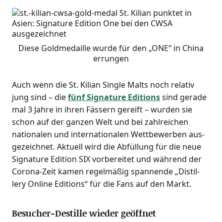
Die­se Gold­me­dail­le wur­de für den „ONE“ in Chi­na
errungen
Auch wenn die St. Kili­an Sin­gle Malts noch rela­tiv
jung sind – die
fünf Signa­tu­re Edi­ti­ons
sind gera­de
mal 3 Jah­re in ihren Fäs­sern gereift – wur­den sie
schon auf der gan­zen Welt und bei zahl­rei­chen
natio­na­len und inter­na­tio­na­len Wett­be­wer­ben aus­
ge­zeich­net. Aktu­ell wird die Abfül­lung für die neue
Signa­tu­re Edi­ti­on SIX vor­be­rei­tet und wäh­rend der
Coro­na-Zeit kamen regel­mä­ßig span­nen­de „Distil­
lery Online Edi­ti­ons“ für die Fans auf den Markt.
Besucher-Destille wieder geöffnet