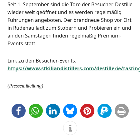
Seit 1. Sep­tem­ber sind die Tore der Besu­cher-Destil­le
wie­der weit geöff­net und es wer­den regel­mä­ßig
Füh­run­gen ange­bo­ten. Der brand­neue Shop vor Ort
in Rüden­au lädt zum Stö­bern und Pro­bie­ren ein und
an den Sams­ta­gen fin­den regel­mä­ßig Pre­mi­um-
Events statt.
Link zu den Besu­cher-Events:
https://www.stkiliandistillers.com/destillerie/tastin
(Pres­se­mit­tei­lung)