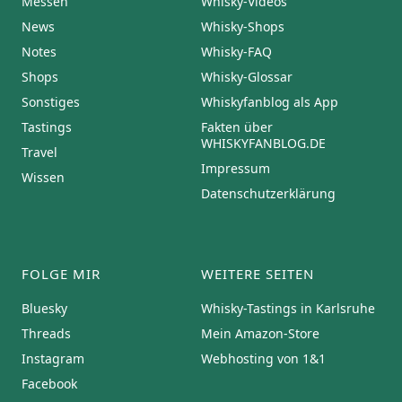
Messen
Whisky-Videos
News
Whisky-Shops
Notes
Whisky-FAQ
Shops
Whisky-Glossar
Sonstiges
Whiskyfanblog als App
Tastings
Fakten über
WHISKYFANBLOG.DE
Travel
Impressum
Wissen
Datenschutzerklärung
FOLGE MIR
WEITERE SEITEN
Bluesky
Whisky-Tastings in Karlsruhe
Threads
Mein Amazon-Store
Instagram
Webhosting von 1&1
Facebook