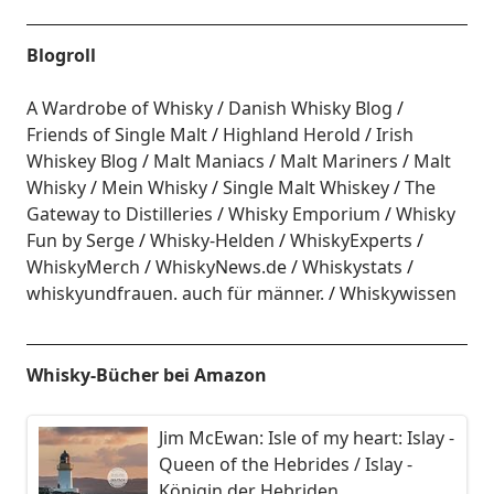
Blogroll
A Wardrobe of Whisky
Danish Whisky Blog
Friends of Single Malt
Highland Herold
Irish
Whiskey Blog
Malt Maniacs
Malt Mariners
Malt
Whisky
Mein Whisky
Single Malt Whiskey
The
Gateway to Distilleries
Whisky Emporium
Whisky
Fun by Serge
Whisky-Helden
WhiskyExperts
WhiskyMerch
WhiskyNews.de
Whiskystats
whiskyundfrauen. auch für männer.
Whiskywissen
Whisky-Bücher bei Amazon
Jim McEwan: Isle of my heart: Islay -
Queen of the Hebrides / Islay -
Königin der Hebriden