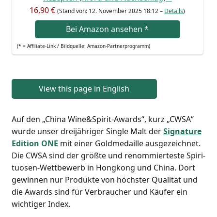
16,90 €
(Stand von: 12. Novem­ber 2025 18:12 –
Details
)
Bei Ama­zon anse­hen
*
(* = Affi­lia­te-Link / Bild­quel­le: Amazon-Partnerprogramm)
View this page in English
Auf den „Chi­na Wine&Spirit-Awards“, kurz „CWSA“
wur­de unser drei­jäh­ri­ger Sin­gle Malt der
Signa­tu­re
Edi­ti­on ONE
mit einer Gold­me­dail­le aus­ge­zeich­net.
Die CWSA sind der größ­te und renom­mier­tes­te Spi­ri­
tuo­sen-Wett­be­werb in Hong­kong und Chi­na. Dort
gewin­nen nur Pro­duk­te von höchs­ter Qua­li­tät und
die Awards sind für Ver­brau­cher und Käu­fer ein
wich­ti­ger Index.