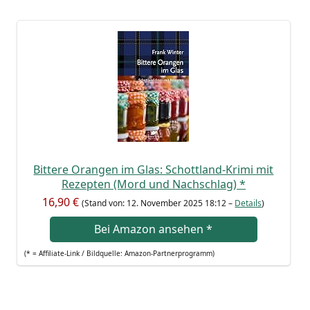
Bit­te­re Oran­gen im Glas: Schott­land-Kri­mi mit
Rezep­ten (Mord und Nach­schlag)
*
16,90 €
(Stand von: 12. Novem­ber 2025 18:12 –
Details
)
Bei Ama­zon anse­hen
*
(* = Affi­lia­te-Link / Bild­quel­le: Amazon-Partnerprogramm)