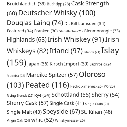
Cask Strength
Bruichladdich
(39)
Buchtipp
(28)
Deutscher Whisky
(100)
(60)
Douglas Laing
(74)
Dr. Bill Lumsden
(34)
Featured
(34)
Glenmorangie
(33)
Franken
(30)
Glenallachie
(21)
Irish Whiskey
(91)
Irish
Highlands
(63)
Islay
Irland
(97)
Whiskeys
(82)
Islands
(21)
(159)
Japan
(36)
Kirsch Import
(39)
Laphroaig
(24)
Oloroso
Mareike Spitzer
(57)
Madeira
(22)
Peated
(116)
(103)
Pedro Ximenez
(26)
PX
(25)
Schottland
(55)
Sherry
(54)
Rye
(34)
Rising Brands
(22)
Sherry Cask
(57)
Single Cask
(41)
Single Grain
(21)
Speyside
(67)
St. Kilian
(48)
Single Malt
(43)
whic
(52)
Virgin Oak
(24)
Whiskymesse
(26)