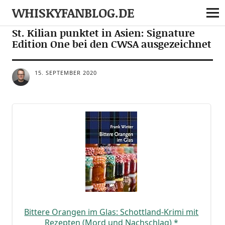
WHISKYFANBLOG.DE
NEWS
St. Kilian punktet in Asien: Signature
Edition One bei den CWSA ausgezeichnet
15. SEPTEMBER 2020
Bit­te­re Oran­gen im Glas: Schott­land-Kri­mi mit
Rezep­ten (Mord und Nach­schlag)
*