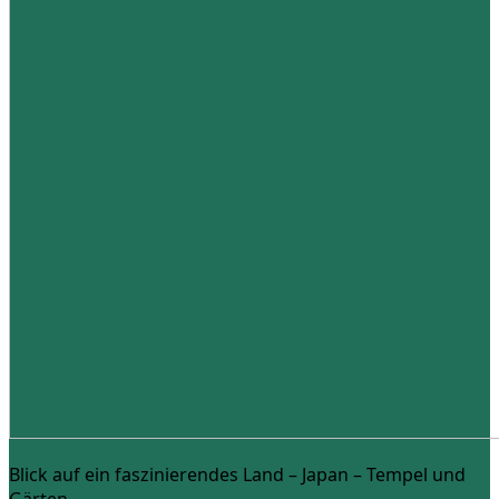
Blick auf ein faszinierendes Land – Japan – Tempel und
Gärten