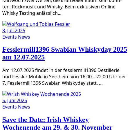
Mitt­woch zwei Wel­ten, die kraft­vol­ler kaum sein könn­
ten: Rock­mu­sik und Whis­ky. Beim exklu­si­ven Online
Whis­ky Tasting anlässlich…
8. Juli 2025
Events
News
Fesslermill1396 Swabian Whiskyday 2025
am 12.07.2025
Am 12.07.2025 fin­det in der fesslermill1396 Destil­le­rie
und Fess­ler Müh­le in Sers­heim von 16.00 – 22.00 Uhr der
7. Fesslermill1396 Swa­bi­an Whis­ky­day statt. …
5. Juni 2025
Events
News
Save the Date: Irish Whiskey
Wochenende am 29. & 30. November