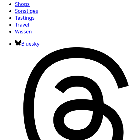
Shops
Sonstiges
Tastings
Travel
Wissen
Bluesky