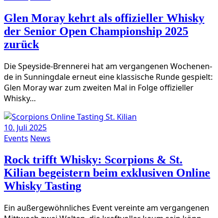
Glen Moray kehrt als offizieller Whisky
der Senior Open Championship 2025
zurück
Die Spey­­­si­­de-Bren­­ne­­rei hat am ver­gan­ge­nen Wochen­en­
de in Sun­ning­da­le erneut eine klas­si­sche Run­de gespielt:
Glen Moray war zum zwei­ten Mal in Fol­ge offi­zi­el­ler
Whisky…
10. Juli 2025
Events
News
Rock trifft Whisky: Scorpions & St.
Kilian begeistern beim exklusiven Online
Whisky Tasting
Ein außer­ge­wöhn­li­ches Event ver­ein­te am ver­gan­ge­nen