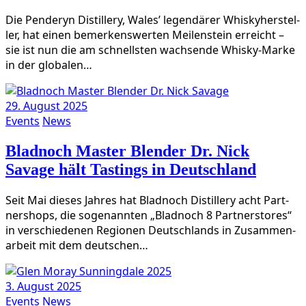
Die Pen­deryn Distil­lery, Wales’ legen­dä­rer Whis­ky­her­stel­
ler, hat einen bemer­kens­wer­ten Mei­len­stein erreicht –
sie ist nun die am schnells­ten wach­sen­de Whis­ky-Mar­ke
in der globalen…
29. August 2025
Events
News
Bladnoch Master Blender Dr. Nick
Savage hält Tastings in Deutschland
Seit Mai die­ses Jah­res hat Blad­noch Distil­lery acht Part­
ner­shops, die soge­nann­ten „Blad­noch 8 Part­ners­to­res“
in ver­schie­de­nen Regio­nen Deutsch­lands in Zusam­men­
ar­beit mit dem deutschen…
3. August 2025
Events
News