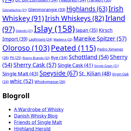
Irish
Highlands
(63)
Glenmorangie
(33)
Glenallachie
(21)
Whiskey
(91)
Irland
Irish Whiskeys
(82)
Islay
(158)
(97)
Japan
(35)
Kirsch
Islands
(21)
Mareike Spitzer
(57)
Import
(39)
Laphroaig
(24)
Madeira
(22)
Peated
(115)
Oloroso
(103)
Pedro Ximenez
Schottland
(54)
Sherry
Rye
(34)
(26)
PX
(25)
Rising Brands
(22)
(54)
Sherry Cask
(57)
Single Cask
(41)
Single Grain
(21)
Speyside
(67)
St. Kilian
(48)
Single Malt
(43)
Virgin Oak
whic
(52)
(24)
Whiskymesse
(26)
Blogroll
A Wardrobe of Whisky
Danish Whisky Blog
Friends of Single Malt
Highland Herold