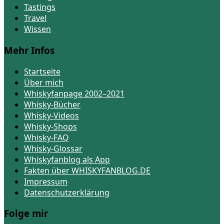
Tastings
Travel
Wissen
Mehr Infos
Startseite
Über mich
Whiskyfanpage 2002–2021
Whisky-Bücher
Whisky-Videos
Whisky-Shops
Whisky-FAQ
Whisky-Glossar
Whiskyfanblog als App
Fakten über WHISKYFANBLOG.DE
Impressum
Datenschutzerklärung
Folge mir