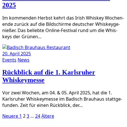
2025
Im kom­men­den Herbst kehrt das Irish Whis­key Wochen­
en­de zurück auf die Bild­schir­me deut­scher Whis­key­ge­
nie­ßer. Das belieb­te Online-Fes­­ti­­val rund um die Whis­
keys der Grünen…
20. April 2025
Events
News
Rückblick auf die 1. Karlsruher
Whiskeymesse
Vor zwei Wochen, am 04. & 05. April 2025, hat die 1.
Karls­ru­her Whis­key­mes­se im Badisch Brau­haus statt­ge­
fun­den. Zeit für einen Rück­blick, der…
Seitennummerierung
Neuere
Seite
Seite
Seite
Seite
Ältere
Neuere
1
2
3
…
24
Ältere
Beiträge
Beiträge
der