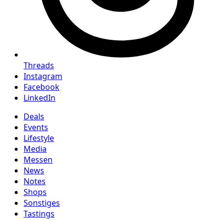
Threads
Instagram
Facebook
LinkedIn
Deals
Events
Lifestyle
Media
Messen
News
Notes
Shops
Sonstiges
Tastings