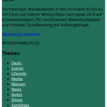
Hochwertiger Wandkalender in den Formaten A5 bis A2
mit Fotos von meiner Whisky-Reise nach Japan 2016 auf
lichtbeständigem, FSC-zertifiziertem Bilderdruckpapier
und robuster Spiralbindung mit Aufhängebügel.
Bei Amazon ansehen
WHISKYFANBLOG.DE
Themen
Deals
Events
Lifestyle
Media
Messen
News
Notes
Shops
Sonstiges