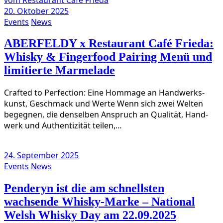
20. Oktober 2025
Events
News
ABERFELDY x Restaurant Café Frieda:
Whisky & Fingerfood Pairing Menü und
limitierte Marmelade
Craf­ted to Per­fec­tion: Eine Hom­mage an Hand­werks­
kunst, Geschmack und Wer­te Wenn sich zwei Wel­ten
begeg­nen, die den­sel­ben Anspruch an Qua­li­tät, Hand­
werk und Authen­ti­zi­tät teilen,…
24. September 2025
Events
News
Penderyn ist die am schnellsten
wachsende Whisky-Marke – National
Welsh Whisky Day am 22.09.2025