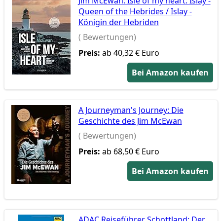
Jim McEwan: Isle of my heart: Islay -
Queen of the Hebrides / Islay -
Königin der Hebriden
( Bewertungen)
Preis:
ab 40,32 € Euro
Bei Amazon kaufen
A Journeyman's Journey: Die
Geschichte des Jim McEwan
( Bewertungen)
Preis:
ab 68,50 € Euro
Bei Amazon kaufen
ADAC Reiseführer Schottland: Der