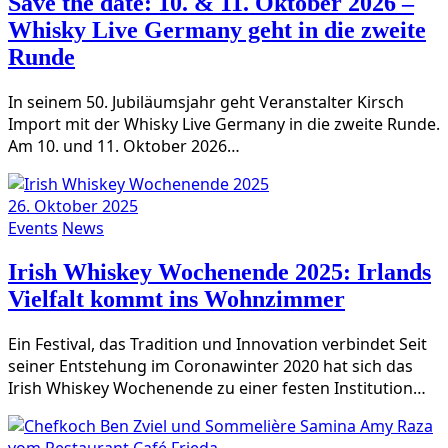
Save the date: 10. & 11. Oktober 2026 –
Whisky Live Germany geht in die zweite
Runde
In sei­nem 50. Jubi­lä­ums­jahr geht Ver­an­stal­ter Kirsch
Import mit der Whis­ky Live Ger­ma­ny in die zwei­te Run­de.
Am 10. und 11. Okto­ber 2026…
26. Oktober 2025
Events
News
Irish Whiskey Wochenende 2025: Irlands
Vielfalt kommt ins Wohnzimmer
Ein Fes­ti­val, das Tra­di­ti­on und Inno­va­ti­on ver­bin­det Seit
sei­ner Ent­ste­hung im Coro­na­win­ter 2020 hat sich das
Irish Whis­key Wochen­en­de zu einer fes­ten Institution…