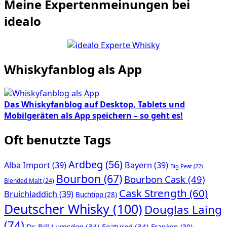
Meine Expertenmeinungen bei
Beiträge
idealo
Whiskyfanblog als App
Das Whiskyfanblog auf Desktop, Tablets und
Mobilgeräten als App speichern – so geht es!
Oft benutzte Tags
Ardbeg
(56)
Alba Import
(39)
Bayern
(39)
Big Peat
(22)
Bourbon
(67)
Bourbon Cask
(49)
Blended Malt
(24)
Cask Strength
(60)
Bruichladdich
(39)
Buchtipp
(28)
Deutscher Whisky
(100)
Douglas Laing
(74)
Dr. Bill Lumsden
(34)
Featured
(34)
Franken
(30)