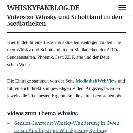
WHISKYFANBLOG.DE
Videos zu Whisky und Schottland in den
Mediatheken
Hier fin­det ihr eine Lis­te von aktu­el­len Bei­trä­gen zu den The­
men Whis­ky und Schott­land in den Media­the­ken der ARD-
Sen­de­an­stal­ten, Phoe­nix, 3sat, ZDF, arte und der Deut­
schen Welle.
Die Ein­trä­ge stam­men von der Sei­te
Media­the­kWeb­View
und
füh­ren euch direkt zum jewei­li­gen Video. Ange­zeigt wer­den
jeweils die 20 neu­es­ten Ergeb­nis­se, die aktu­ells­ten ste­hen oben.
Videos zum Thema Whisky:
Genuss-Lehr­tour: Whis­ky-Wan­de­rung in Owen
Unser Aus­flugs­tipp: Whis­ky-Burg Kyrburg