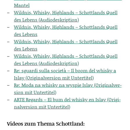
Mantel
Wild­nis, Whis­ky, High­lands – Schott­lands Quell
des Lebens (Audio­deskrip­ti­on)
Wild­nis, Whis­ky, High­lands – Schott­lands Quell
des Lebens
Wild­nis, Whis­ky, High­lands – Schott­lands Quell
des Lebens
Wild­nis, Whis­ky, High­lands – Schott­lands Quell
des Lebens (Audio­deskrip­ti­on)
Re: sguar­di sul­la socie­tà – Il boom del whis­ky a
Islay (Ori­gi­nal­ver­si­on mit Untertitel)
Re: Moda na whis­ky na wyspie Islay (Ori­gi­nal­ver­
si­on mit Untertitel)
ARTE Regards – El bum del whis­ky en Islay (Ori­gi­
nal­ver­si­on mit Untertitel)
Videos zum Thema Schottland: