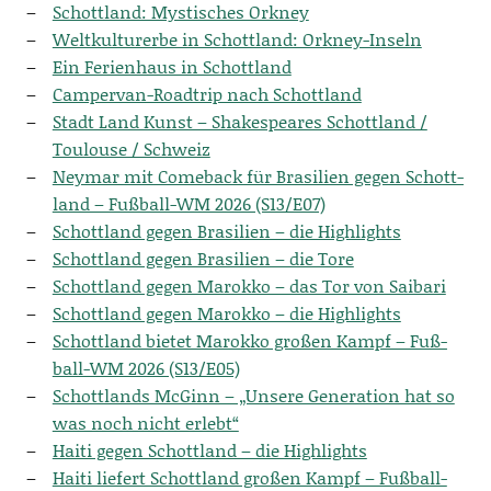
Schott­land: Mys­ti­sches Orkney
Welt­kul­tur­er­be in Schott­land: Orkney-Inseln
Ein Feri­en­haus in Schottland
Cam­per­van-Road­trip nach Schottland
Stadt Land Kunst – Shake­speares Schott­land /
Tou­lou­se / Schweiz
Ney­mar mit Come­back für Bra­si­li­en gegen Schott­
land – Fuß­ball-WM 2026 (S13/E07)
Schott­land gegen Bra­si­li­en – die Highlights
Schott­land gegen Bra­si­li­en – die Tore
Schott­land gegen Marok­ko – das Tor von Saibari
Schott­land gegen Marok­ko – die Highlights
Schott­land bie­tet Marok­ko gro­ßen Kampf – Fuß­
ball-WM 2026 (S13/E05)
Schott­lands McGinn – „Unse­re Gene­ra­ti­on hat so
was noch nicht erlebt“
Hai­ti gegen Schott­land – die Highlights
Hai­ti lie­fert Schott­land gro­ßen Kampf – Fuß­ball-