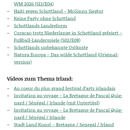
WM 2026 (S13/E04)
Hai­ti gegen Schott­land – McGinns Siegtor
Kei­ne Par­ty ohne Schottland
Schott­lands Landreform
Cura­cao trotz Nie­der­lan­ge in Schott­land gefei­ert –
Fuß­ball-Län­der­spie­le (S02/E08)
Schott­lands unbe­kann­te Ostküste
Natu­ra Euro­pa – Das wil­de Schott­land (Ori­gi­nal­
ver­si­on)
Videos zum Thema Irland:
Au coeur du plus grand fes­ti­val d’arts irlandais
Invi­ta­ti­on au voya­ge – La Bre­ta­gne de Pas­cal Quig­
nard / Séné­gal / Irlan­de (mit Untertitel)
Invi­ta­ti­on au voya­ge – La Bre­ta­gne de Pas­cal Quig­
nard / Séné­gal / Irlande
Stadt Land Kunst – Bre­ta­gne / Sene­gal / Irland