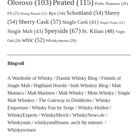
Oloroso
(103)
Peated
(115)
Pedro Ximenez
(26)
Schottland
(54)
Sherry
Rye
(34)
PX
(25)
Rising Brands
(22)
Sherry Cask
(57)
(54)
Single Cask
(41)
Single Grain
(21)
Speyside
(67)
St. Kilian
(48)
Single Malt
(43)
Virgin
whic
(52)
Oak
(24)
Whiskymesse
(26)
Blogroll
A Wardrobe of Whisky
Danish Whisky Blog
Friends of
Single Malt
Highland Herold
Irish Whiskey Blog
Malt
Maniacs
Malt Mariners
Malt Whisky
Mein Whisky
Single
Malt Whiskey
The Gateway to Distilleries
Whisky
Emporium
Whisky Fun by Serge
Whisky-Helden
WhiskyExperts
WhiskyMerch
WhiskyNews.de
Whiskystats
whiskyundfrauen. auch für männer.
Whiskywissen