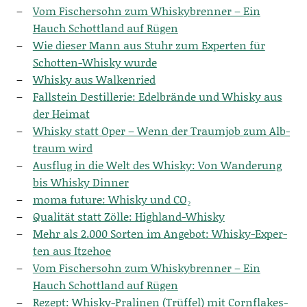
Vom Fischer­sohn zum Whis­ky­bren­ner – Ein
Hauch Schott­land auf Rügen
Wie die­ser Mann aus Stuhr zum Exper­ten für
Schot­ten-Whis­ky wurde
Whis­ky aus Walkenried
Fall­stein Destil­le­rie: Edel­brän­de und Whis­ky aus
der Heimat
Whis­ky statt Oper – Wenn der Traum­job zum Alb­
traum wird
Aus­flug in die Welt des Whis­ky: Von Wan­de­rung
bis Whis­ky Dinner
moma future: Whis­ky und CO₂
Qua­li­tät statt Zöl­le: Highland-Whisky
Mehr als 2.000 Sor­ten im Ange­bot: Whis­ky-Exper­
ten aus Itzehoe
Vom Fischer­sohn zum Whis­ky­bren­ner – Ein
Hauch Schott­land auf Rügen
Rezept: Whis­ky-Pra­li­nen (Trüf­fel) mit Cornflakes-