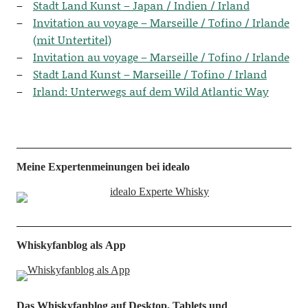
Stadt Land Kunst – Japan / Indi­en / Irland
Invi­ta­ti­on au voya­ge – Mar­seil­le / Tofi­no / Irlan­de
(mit Untertitel)
Invi­ta­ti­on au voya­ge – Mar­seil­le / Tofi­no / Irlande
Stadt Land Kunst – Mar­seil­le / Tofi­no / Irland
Irland: Unter­wegs auf dem Wild Atlan­tic Way
Meine Expertenmeinungen bei idealo
Whiskyfanblog als App
Das Whiskyfanblog auf Desktop, Tablets und