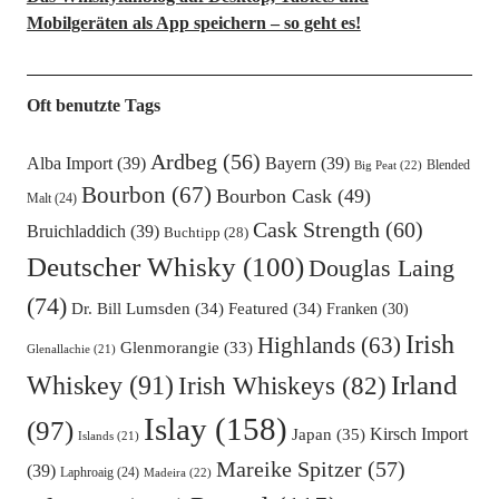
Mobilgeräten als App speichern – so geht es!
Oft benutzte Tags
Ardbeg
(56)
Alba Import
(39)
Bayern
(39)
Blended
Big Peat
(22)
Bourbon
(67)
Bourbon Cask
(49)
Malt
(24)
Cask Strength
(60)
Bruichladdich
(39)
Buchtipp
(28)
Deutscher Whisky
(100)
Douglas Laing
(74)
Dr. Bill Lumsden
(34)
Featured
(34)
Franken
(30)
Irish
Highlands
(63)
Glenmorangie
(33)
Glenallachie
(21)
Irland
Whiskey
(91)
Irish Whiskeys
(82)
Islay
(158)
(97)
Kirsch Import
Japan
(35)
Islands
(21)
Mareike Spitzer
(57)
(39)
Laphroaig
(24)
Madeira
(22)