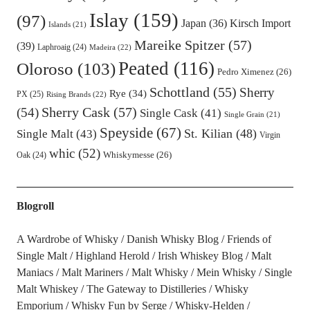
Islay
(159)
(97)
Kirsch Import
Japan
(36)
Islands
(21)
Mareike Spitzer
(57)
(39)
Laphroaig
(24)
Madeira
(22)
Peated
(116)
Oloroso
(103)
Pedro Ximenez
(26)
Schottland
(55)
Sherry
Rye
(34)
PX
(25)
Rising Brands
(22)
Sherry Cask
(57)
(54)
Single Cask
(41)
Single Grain
(21)
Speyside
(67)
St. Kilian
(48)
Single Malt
(43)
Virgin
whic
(52)
Oak
(24)
Whiskymesse
(26)
Blogroll
A Wardrobe of Whisky
Danish Whisky Blog
Friends of
Single Malt
Highland Herold
Irish Whiskey Blog
Malt
Maniacs
Malt Mariners
Malt Whisky
Mein Whisky
Single
Malt Whiskey
The Gateway to Distilleries
Whisky
Emporium
Whisky Fun by Serge
Whisky-Helden