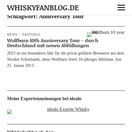
WHISKYFANBLOG.DE
Schlagwort:
Anniversary Tour
NEWS
TASTINGS
Wolfburn 10th Anniversary Tour – durch
Deutschland mit neuen Abfüllungen
2023 ist ein beson­de­res Jahr für die pri­vat geführ­te Bren­ne­rei aus dem
Nor­den Schott­lands, denn Wolfb­urn fei­ert 10-jäh­ri­­ges Jubi­lä­um. Am
25. Janu­ar 2013…
Meine Expertenmeinungen bei idealo