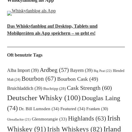
Whiskyfanblog als App
Das Whiskyfanblog auf Desktop, Tablets und
Mobilgeräten als App speichern – so geht es!
Oft benutzte Tags
Ardbeg
(57)
Alba Import
(39)
Bayern
(39)
Blended
Big Peat
(22)
Bourbon
(67)
Bourbon Cask
(49)
Malt
(24)
Cask Strength
(60)
Bruichladdich
(39)
Buchtipp
(28)
Deutscher Whisky
(100)
Douglas Laing
(74)
Dr. Bill Lumsden
(34)
Featured
(34)
Franken
(30)
Irish
Highlands
(63)
Glenmorangie
(33)
Glenallachie
(21)
Irland
Whiskey
(91)
Irish Whiskeys
(82)