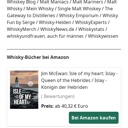
Whiskey Blog
Malt Maniacs
Malt Mariners
Malt
Whisky
Mein Whisky
Single Malt Whiskey
The
Gateway to Distilleries
Whisky Emporium
Whisky
Fun by Serge
Whisky-Helden
WhiskyExperts
WhiskyMerch
WhiskyNews.de
Whiskystats
whiskyundfrauen. auch für männer.
Whiskywissen
Whisky-Bücher bei Amazon
Jim McEwan: Isle of my heart: Islay -
Queen of the Hebrides / Islay -
Königin der Hebriden
( Bewertungen)
Preis:
ab 40,32 € Euro
Bei Amazon kaufen