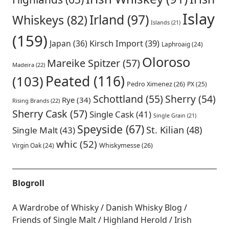
Islay
Irland
(97)
Whiskeys
(82)
Islands
(21)
(159)
Japan
(36)
Kirsch Import
(39)
Laphroaig
(24)
Oloroso
Mareike Spitzer
(57)
Madeira
(22)
Peated
(116)
(103)
Pedro Ximenez
(26)
PX
(25)
Schottland
(55)
Sherry
(54)
Rye
(34)
Rising Brands
(22)
Sherry Cask
(57)
Single Cask
(41)
Single Grain
(21)
Speyside
(67)
St. Kilian
(48)
Single Malt
(43)
whic
(52)
Virgin Oak
(24)
Whiskymesse
(26)
Blogroll
A Wardrobe of Whisky
Danish Whisky Blog
Friends of Single Malt
Highland Herold
Irish