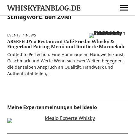
WHISKYFANBLOG.DE
Schlagwort:
Ben Zviel
EVENTS
NEWS
ABERFELDY x Restaurant Café Frieda: Whisky &
Fingerfood Pairing Menü und limitierte Marmelade
Craf­ted to Per­fec­tion: Eine Hom­mage an Hand­werks­kunst,
Geschmack und Wer­te Wenn sich zwei Wel­ten begeg­nen,
die den­sel­ben Anspruch an Qua­li­tät, Hand­werk und
Authen­ti­zi­tät teilen,…
Meine Expertenmeinungen bei idealo