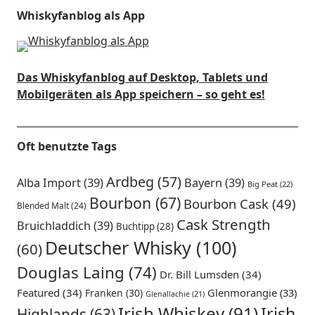
Whiskyfanblog als App
Das Whiskyfanblog auf Desktop, Tablets und
Mobilgeräten als App speichern – so geht es!
Oft benutzte Tags
Ardbeg
(57)
Alba Import
(39)
Bayern
(39)
Big Peat
(22)
Bourbon
(67)
Bourbon Cask
(49)
Blended Malt
(24)
Cask Strength
Bruichladdich
(39)
Buchtipp
(28)
Deutscher Whisky
(100)
(60)
Douglas Laing
(74)
Dr. Bill Lumsden
(34)
Featured
(34)
Glenmorangie
(33)
Franken
(30)
Glenallachie
(21)
Irish Whiskey
(91)
Irish
Highlands
(63)