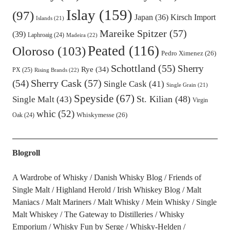
Islay
(159)
(97)
Kirsch Import
Japan
(36)
Islands
(21)
Mareike Spitzer
(57)
(39)
Laphroaig
(24)
Madeira
(22)
Peated
(116)
Oloroso
(103)
Pedro Ximenez
(26)
Schottland
(55)
Sherry
Rye
(34)
PX
(25)
Rising Brands
(22)
Sherry Cask
(57)
(54)
Single Cask
(41)
Single Grain
(21)
Speyside
(67)
St. Kilian
(48)
Single Malt
(43)
Virgin
whic
(52)
Oak
(24)
Whiskymesse
(26)
Blogroll
A Wardrobe of Whisky
Danish Whisky Blog
Friends of
Single Malt
Highland Herold
Irish Whiskey Blog
Malt
Maniacs
Malt Mariners
Malt Whisky
Mein Whisky
Single
Malt Whiskey
The Gateway to Distilleries
Whisky
Emporium
Whisky Fun by Serge
Whisky-Helden