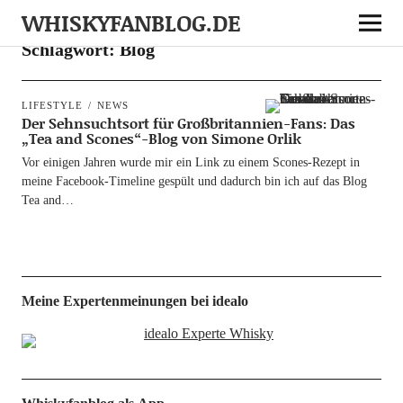
WHISKYFANBLOG.DE
Schlagwort:
Blog
LIFESTYLE
NEWS
Der Sehnsuchtsort für Großbritannien-Fans: Das
„Tea and Scones“-Blog von Simone Orlik
Vor eini­gen Jah­ren wur­de mir ein Link zu einem Sco­­nes-Rezept in
mei­ne Face­­book-Time­­li­ne gespült und dadurch bin ich auf das Blog
Tea and…
Meine Expertenmeinungen bei idealo