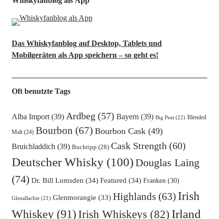
Whiskyfanblog als App
Das Whiskyfanblog auf Desktop, Tablets und
Mobilgeräten als App speichern – so geht es!
Oft benutzte Tags
Ardbeg
(57)
Alba Import
(39)
Bayern
(39)
Blended
Big Peat
(22)
Bourbon
(67)
Bourbon Cask
(49)
Malt
(24)
Cask Strength
(60)
Bruichladdich
(39)
Buchtipp
(28)
Deutscher Whisky
(100)
Douglas Laing
(74)
Dr. Bill Lumsden
(34)
Featured
(34)
Franken
(30)
Irish
Highlands
(63)
Glenmorangie
(33)
Glenallachie
(21)
Irland
Whiskey
(91)
Irish Whiskeys
(82)