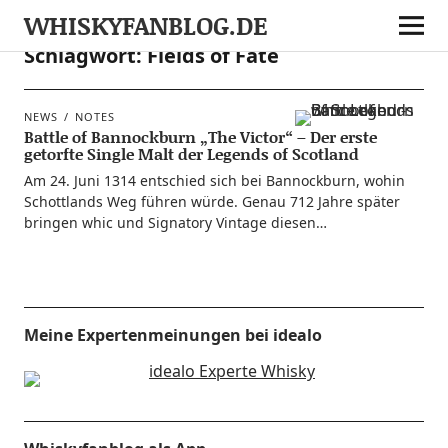
WHISKYFANBLOG.DE
Schlagwort:
Fields of Fate
NEWS
NOTES
Battle of Bannockburn „The Victor“ – Der erste
getorfte Single Malt der Legends of Scotland
Am 24. Juni 1314 ent­schied sich bei Ban­nockb­urn, wohin
Schott­lands Weg füh­ren wür­de. Genau 712 Jah­re spä­ter
brin­gen whic und Signa­to­ry Vin­ta­ge diesen…
Meine Expertenmeinungen bei idealo