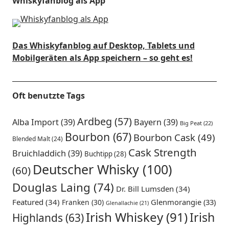
Whiskyfanblog als App
Das Whiskyfanblog auf Desktop, Tablets und
Mobilgeräten als App speichern – so geht es!
Oft benutzte Tags
Ardbeg
(57)
Alba Import
(39)
Bayern
(39)
Big Peat
(22)
Bourbon
(67)
Bourbon Cask
(49)
Blended Malt
(24)
Cask Strength
Bruichladdich
(39)
Buchtipp
(28)
Deutscher Whisky
(100)
(60)
Douglas Laing
(74)
Dr. Bill Lumsden
(34)
Featured
(34)
Glenmorangie
(33)
Franken
(30)
Glenallachie
(21)
Irish Whiskey
(91)
Irish
Highlands
(63)