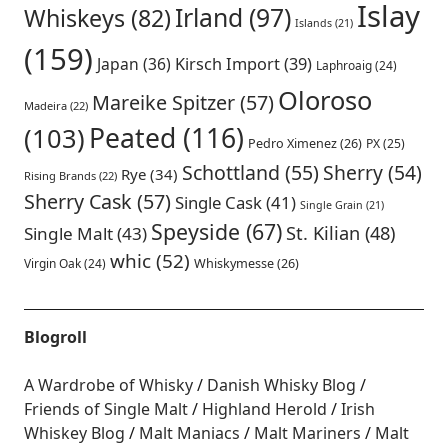
Islay
Irland
(97)
Whiskeys
(82)
Islands
(21)
(159)
Japan
(36)
Kirsch Import
(39)
Laphroaig
(24)
Oloroso
Mareike Spitzer
(57)
Madeira
(22)
Peated
(116)
(103)
Pedro Ximenez
(26)
PX
(25)
Schottland
(55)
Sherry
(54)
Rye
(34)
Rising Brands
(22)
Sherry Cask
(57)
Single Cask
(41)
Single Grain
(21)
Speyside
(67)
St. Kilian
(48)
Single Malt
(43)
whic
(52)
Virgin Oak
(24)
Whiskymesse
(26)
Blogroll
A Wardrobe of Whisky
Danish Whisky Blog
Friends of Single Malt
Highland Herold
Irish
Whiskey Blog
Malt Maniacs
Malt Mariners
Malt