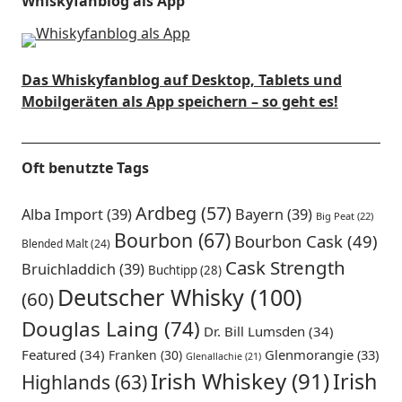
Whiskyfanblog als App
Das Whiskyfanblog auf Desktop, Tablets und
Mobilgeräten als App speichern – so geht es!
Oft benutzte Tags
Ardbeg
(57)
Alba Import
(39)
Bayern
(39)
Big Peat
(22)
Bourbon
(67)
Bourbon Cask
(49)
Blended Malt
(24)
Cask Strength
Bruichladdich
(39)
Buchtipp
(28)
Deutscher Whisky
(100)
(60)
Douglas Laing
(74)
Dr. Bill Lumsden
(34)
Featured
(34)
Glenmorangie
(33)
Franken
(30)
Glenallachie
(21)
Irish Whiskey
(91)
Irish
Highlands
(63)