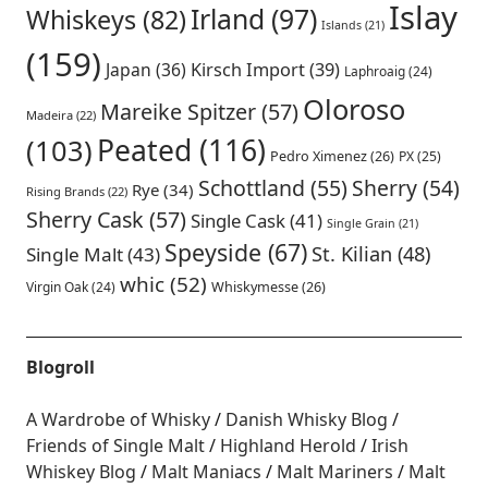
Islay
Irland
(97)
Whiskeys
(82)
Islands
(21)
(159)
Japan
(36)
Kirsch Import
(39)
Laphroaig
(24)
Oloroso
Mareike Spitzer
(57)
Madeira
(22)
Peated
(116)
(103)
Pedro Ximenez
(26)
PX
(25)
Schottland
(55)
Sherry
(54)
Rye
(34)
Rising Brands
(22)
Sherry Cask
(57)
Single Cask
(41)
Single Grain
(21)
Speyside
(67)
St. Kilian
(48)
Single Malt
(43)
whic
(52)
Virgin Oak
(24)
Whiskymesse
(26)
Blogroll
A Wardrobe of Whisky
Danish Whisky Blog
Friends of Single Malt
Highland Herold
Irish
Whiskey Blog
Malt Maniacs
Malt Mariners
Malt