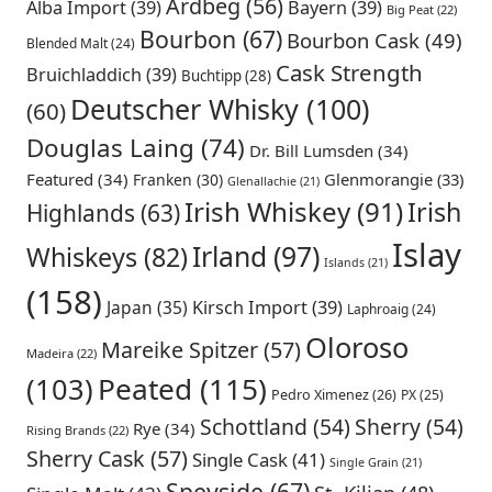
Ardbeg
(56)
Alba Import
(39)
Bayern
(39)
Big Peat
(22)
Bourbon
(67)
Bourbon Cask
(49)
Blended Malt
(24)
Cask Strength
Bruichladdich
(39)
Buchtipp
(28)
Deutscher Whisky
(100)
(60)
Douglas Laing
(74)
Dr. Bill Lumsden
(34)
Featured
(34)
Glenmorangie
(33)
Franken
(30)
Glenallachie
(21)
Irish Whiskey
(91)
Irish
Highlands
(63)
Islay
Irland
(97)
Whiskeys
(82)
Islands
(21)
(158)
Japan
(35)
Kirsch Import
(39)
Laphroaig
(24)
Oloroso
Mareike Spitzer
(57)
Madeira
(22)
Peated
(115)
(103)
Pedro Ximenez
(26)
PX
(25)
Schottland
(54)
Sherry
(54)
Rye
(34)
Rising Brands
(22)
Sherry Cask
(57)
Single Cask
(41)
Single Grain
(21)
Speyside
(67)