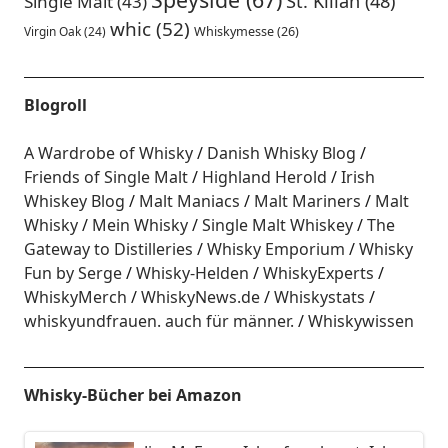
St. Kilian
(48)
Single Malt
(43)
whic
(52)
Virgin Oak
(24)
Whiskymesse
(26)
Blogroll
A Wardrobe of Whisky
Danish Whisky Blog
Friends of Single Malt
Highland Herold
Irish
Whiskey Blog
Malt Maniacs
Malt Mariners
Malt
Whisky
Mein Whisky
Single Malt Whiskey
The
Gateway to Distilleries
Whisky Emporium
Whisky
Fun by Serge
Whisky-Helden
WhiskyExperts
WhiskyMerch
WhiskyNews.de
Whiskystats
whiskyundfrauen. auch für männer.
Whiskywissen
Whisky-Bücher bei Amazon