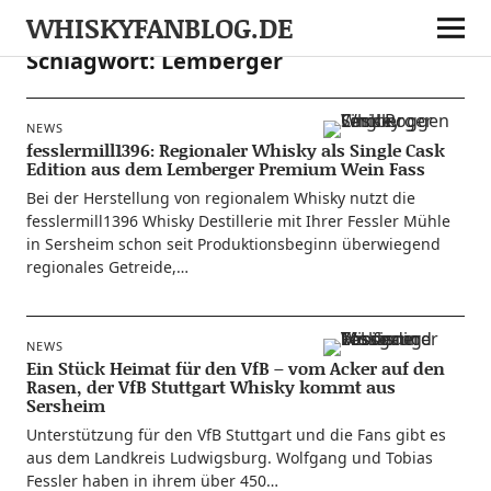
WHISKYFANBLOG.DE
Schlagwort:
Lemberger
NEWS
fesslermill1396: Regionaler Whisky als Single Cask
Edition aus dem Lemberger Premium Wein Fass
Bei der Her­stel­lung von regio­na­lem Whis­ky nutzt die
fesslermill1396 Whis­ky Destil­le­rie mit Ihrer Fess­ler Müh­le
in Sers­heim schon seit Pro­duk­ti­ons­be­ginn über­wie­gend
regio­na­les Getreide,…
NEWS
Ein Stück Heimat für den VfB – vom Acker auf den
Rasen, der VfB Stuttgart Whisky kommt aus
Sersheim
Unter­stüt­zung für den VfB Stutt­gart und die Fans gibt es
aus dem Land­kreis Lud­wigs­burg. Wolf­gang und Tobi­as
Fess­ler haben in ihrem über 450…