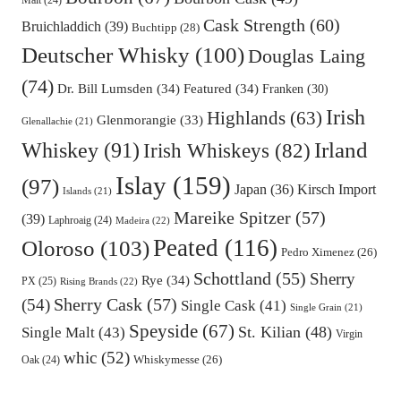
Malt
(24)
Cask Strength
(60)
Bruichladdich
(39)
Buchtipp
(28)
Deutscher Whisky
(100)
Douglas Laing
(74)
Dr. Bill Lumsden
(34)
Featured
(34)
Franken
(30)
Irish
Highlands
(63)
Glenmorangie
(33)
Glenallachie
(21)
Irland
Whiskey
(91)
Irish Whiskeys
(82)
Islay
(159)
(97)
Kirsch Import
Japan
(36)
Islands
(21)
Mareike Spitzer
(57)
(39)
Laphroaig
(24)
Madeira
(22)
Peated
(116)
Oloroso
(103)
Pedro Ximenez
(26)
Schottland
(55)
Sherry
Rye
(34)
PX
(25)
Rising Brands
(22)
Sherry Cask
(57)
(54)
Single Cask
(41)
Single Grain
(21)
Speyside
(67)
St. Kilian
(48)
Single Malt
(43)
Virgin
whic
(52)
Oak
(24)
Whiskymesse
(26)