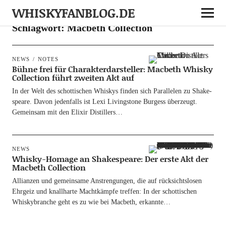
WHISKYFANBLOG.DE
Schlagwort:
Macbeth Collection
NEWS
NOTES
Bühne frei für Charakterdarsteller: Macbeth Whisky
Collection führt zweiten Akt auf
In der Welt des schot­ti­schen Whis­kys fin­den sich Par­al­le­len zu Shake­
speare. Davon jeden­falls ist Lexi Living­stone Bur­gess über­zeugt.
Gemein­sam mit den Eli­xir Distillers…
NEWS
Whisky-Homage an Shakespeare: Der erste Akt der
Macbeth Collection
Alli­an­zen und gemein­sa­me Anstren­gun­gen, die auf rück­sichts­lo­sen
Ehr­geiz und knall­har­te Macht­kämp­fe tref­fen: In der schot­ti­schen
Whis­ky­bran­che geht es zu wie bei Mac­beth, erkannte…