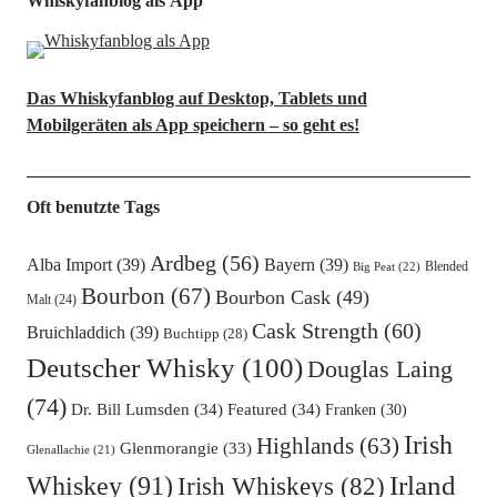
Whiskyfanblog als App
Das Whiskyfanblog auf Desktop, Tablets und
Mobilgeräten als App speichern – so geht es!
Oft benutzte Tags
Ardbeg
(56)
Alba Import
(39)
Bayern
(39)
Blended
Big Peat
(22)
Bourbon
(67)
Bourbon Cask
(49)
Malt
(24)
Cask Strength
(60)
Bruichladdich
(39)
Buchtipp
(28)
Deutscher Whisky
(100)
Douglas Laing
(74)
Dr. Bill Lumsden
(34)
Featured
(34)
Franken
(30)
Irish
Highlands
(63)
Glenmorangie
(33)
Glenallachie
(21)
Irland
Whiskey
(91)
Irish Whiskeys
(82)