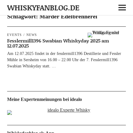
WHISKYFANBLOG.DE
Schlagwort:
Marder Edelbrennerei
EVENTS
NEWS
Fesslermill1396 Swabian Whiskyday 2025 am
12.07.2025
Am 12.07.2025 fin­det in der fesslermill1396 Destil­le­rie und Fess­ler
Müh­le in Sers­heim von 16.00 – 22.00 Uhr der 7. Fesslermill1396
Swa­bi­an Whis­ky­day statt. …
Meine Expertenmeinungen bei idealo