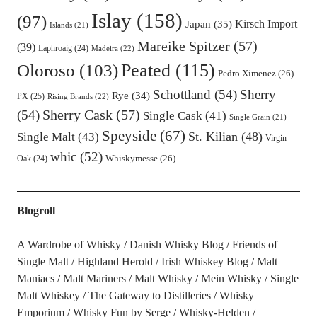
Islay
(158)
(97)
Kirsch Import
Japan
(35)
Islands
(21)
Mareike Spitzer
(57)
(39)
Laphroaig
(24)
Madeira
(22)
Oloroso
(103)
Peated
(115)
Pedro Ximenez
(26)
Schottland
(54)
Sherry
Rye
(34)
PX
(25)
Rising Brands
(22)
Sherry Cask
(57)
(54)
Single Cask
(41)
Single Grain
(21)
Speyside
(67)
St. Kilian
(48)
Single Malt
(43)
Virgin
whic
(52)
Oak
(24)
Whiskymesse
(26)
Blogroll
A Wardrobe of Whisky
Danish Whisky Blog
Friends of
Single Malt
Highland Herold
Irish Whiskey Blog
Malt
Maniacs
Malt Mariners
Malt Whisky
Mein Whisky
Single
Malt Whiskey
The Gateway to Distilleries
Whisky
Emporium
Whisky Fun by Serge
Whisky-Helden