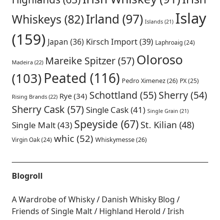
Islay
Irland
(97)
Whiskeys
(82)
Islands
(21)
(159)
Japan
(36)
Kirsch Import
(39)
Laphroaig
(24)
Oloroso
Mareike Spitzer
(57)
Madeira
(22)
Peated
(116)
(103)
Pedro Ximenez
(26)
PX
(25)
Schottland
(55)
Sherry
(54)
Rye
(34)
Rising Brands
(22)
Sherry Cask
(57)
Single Cask
(41)
Single Grain
(21)
Speyside
(67)
St. Kilian
(48)
Single Malt
(43)
whic
(52)
Virgin Oak
(24)
Whiskymesse
(26)
Blogroll
A Wardrobe of Whisky
Danish Whisky Blog
Friends of Single Malt
Highland Herold
Irish