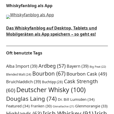
Whiskyfanblog als App
Das Whiskyfanblog auf Desktop, Tablets und
Mobilgeräten als App speichern – so geht es!
Oft benutzte Tags
Ardbeg
(57)
Alba Import
(39)
Bayern
(39)
Big Peat
(22)
Bourbon
(67)
Bourbon Cask
(49)
Blended Malt
(24)
Cask Strength
Bruichladdich
(39)
Buchtipp
(28)
Deutscher Whisky
(100)
(60)
Douglas Laing
(74)
Dr. Bill Lumsden
(34)
Featured
(34)
Glenmorangie
(33)
Franken
(30)
Glenallachie
(21)
Irish Whiskey
(91)
Irish
Highlands
(63)