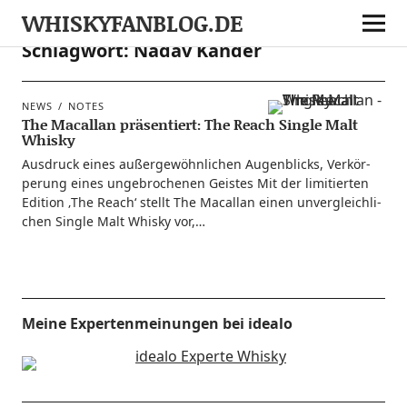
WHISKYFANBLOG.DE
Schlagwort:
Nadav Kander
NEWS
NOTES
The Macallan präsentiert: The Reach Single Malt
Whisky
Aus­druck eines außer­ge­wöhn­li­chen Augen­blicks, Ver­kör­
pe­rung eines unge­bro­che­nen Geis­tes Mit der limi­tier­ten
Edi­ti­on ‚The Reach‘ stellt The Macal­lan einen unver­gleich­li­
chen Sin­gle Malt Whis­ky vor,…
Meine Expertenmeinungen bei idealo