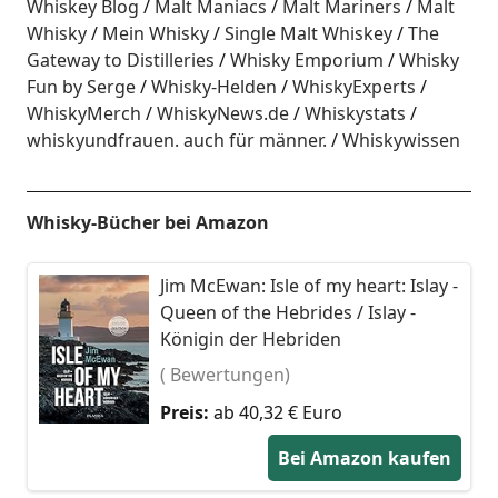
Whiskey Blog
Malt Maniacs
Malt Mariners
Malt
Whisky
Mein Whisky
Single Malt Whiskey
The
Gateway to Distilleries
Whisky Emporium
Whisky
Fun by Serge
Whisky-Helden
WhiskyExperts
WhiskyMerch
WhiskyNews.de
Whiskystats
whiskyundfrauen. auch für männer.
Whiskywissen
Whisky-Bücher bei Amazon
Jim McEwan: Isle of my heart: Islay -
Queen of the Hebrides / Islay -
Königin der Hebriden
( Bewertungen)
Preis:
ab 40,32 € Euro
Bei Amazon kaufen